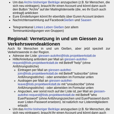
Um das
Archiv bisheriger Beiträge
anzugucken (z.B. für Menschen, die
sich neu eintragen), braucht Ihr einen Account und könnt dann auch
den Button "Archiv" auf der Mailinglistenseite (die, wo Ihr Euch auch
eintragt) anklicken
Eure Einstellungen könnt Ihr ebenfalls über Euren Account ändern
Nachrichtensammlung auf Facebook
Gießen
und
Saasen
Telegramkanal
Linkes Leben Gießen
(vor allem
Terminankündigungen von Gruppen)
Regional: Vernetzung in und um Giessen zu
Verkehrswendeaktionen
Auch für Menschen in und um Gießen, aber jetzt speziell zur
Verkehrswende in der Region.
Adresse der Liste:
giessen-autofrei@lists.projektwerkstatt.de
Hilfe/Anleitung anfordern per Mail an
giessen-autofrei-
request@lists.projektwerkstatt.de
mit Betreff "help" (ohne
Anführungsstriche)
Eintragen per Mail an
giessen-autofrei-
join@lists.projektwerkstatt.de
mit Betreff "subscribe" (ohne
Anführungsstriche) - oder anmelden im Formular unten
Austragen per Mail an
giessen-autofrei-
leave@lists.projektwerkstatt.de
mit "unsubscribe" (ohne
Anführungsstriche) - oder abmelden im Formular unten
Angucken, wer sonst noch auf der Liste ist, per Mail an
giessen-
autofrei-request@lists.projektwerkstatt.de
mit Betreff "who
EuerPasswort" (ohne Anführungszeichen und EuerPasswort durch
euer Listen-Passwort ersetzen). Ist natürlich nur Listenmitgliedern
erlaubt.
Um das
Archiv bisheriger Beiträge
anzugucken (z.B. für Menschen, die
sich neu eintragen), braucht Ihr einen Account und könnt dann auch