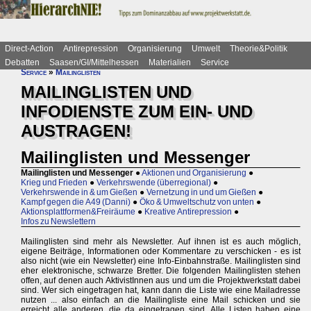
Direct-Action
Antirepression
Organisierung
Umwelt
Theorie&Politik
Debatten
Saasen/GI/Mittelhessen
Materialien
Service
Service
»
Mailinglisten
MAILINGLISTEN UND
INFODIENSTE ZUM EIN- UND
AUSTRAGEN!
Mailinglisten und Messenger
Mailinglisten und Messenger
●
Aktionen und Organisierung
●
Krieg und Frieden
●
Verkehrswende (überregional)
●
Verkehrswende in & um Gießen
●
Vernetzung in und um Gießen
●
Kampf gegen die A49 (Danni)
●
Öko & Umweltschutz von unten
●
Aktionsplattformen&Freiräume
●
Kreative Antirepression
●
Infos zu Newslettern
Mailinglisten sind mehr als Newsletter. Auf ihnen ist es auch möglich,
eigene Beiträge, Informationen oder Kommentare zu verschicken - es ist
also nicht (wie ein Newsletter) eine Info-Einbahnstraße. Mailinglisten sind
eher elektronische, schwarze Bretter. Die folgenden Mailinglisten stehen
offen, auf denen auch AktivistInnen aus und um die Projektwerkstatt dabei
sind. Wer sich eingetragen hat, kann dann die Liste wie eine Mailadresse
nutzen ... also einfach an die Mailingliste eine Mail schicken und sie
erreicht alle anderen, die da eingetragen sind. Alle Listen haben eine