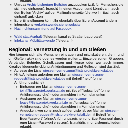
erlaubt.
Um das
Archiv bisheriger Beiträge
anzugucken (z.B. für Menschen, die
sich neu eintragen), braucht Ihr einen Account und könnt dann auch
den Button "Archiv" auf der Mailinglistenseite (die, wo Ihr Euch auch
eintragt) anklicken
Eure Einstellungen könnt Ihr ebenfalls über Euren Account ändern
Internetseite
verkehrswende.siehe.website
Nachrichtensammlung auf Facebook
Wald statt Asphalt
(Telegramkanal zu Straßenbauprotest)
Infokanal Möbilitätswende
(Telegram)
Regional: Vernetzung in und um Gießen
Hier können sich alle Menschen eintragen und mitdiskutieren, die in und
um Gießen aktiv sind oder es werden wollen ... Einzelpersonen, Gruppen,
Verbände, Betriebe, Schulklassen und -kurse oder wer auch immer.
Kreative Ideenentwicklung, Ankündigungen und Reflexion sind das Ziel.
Adresse der Liste:
giessen-vernetzung@lists.projektwerkstatt.de
Hilfe/Anleitung anfordern per Mail an
giessen-vernetzung-
request@lists.projektwerkstatt.de
mit Betreff "help" (ohne
Anführungsstriche)
Eintragen per Mail an
giessen-vernetzung-
join@lists.projektwerkstatt.de
mit Betreff "subscribe" (ohne
Anführungsstriche) - oder anmelden im Formular unten
Austragen per Mail an
giessen-vernetzung-
leave@lists.projektwerkstatt.de
mit "unsubscribe" (ohne
Anführungsstriche) - oder abmelden im Formular unten
Angucken, wer sonst noch auf der Liste ist, per Mail an
giessen-
vernetzung-request@lists.projektwerkstatt.de
mit Betreff "who
EuerPasswort" (ohne Anführungszeichen und EuerPasswort durch
euer Listen-Passwort ersetzen). Ist natürlich nur Listenmitgliedern
erlaubt.