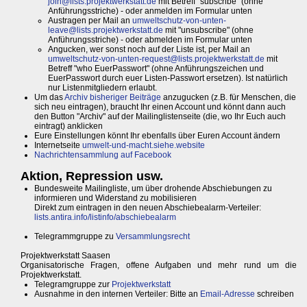
join@lists.projektwerkstatt.de
mit Betreff "subscribe" (ohne
Anführungsstriche) - oder anmelden im Formular unten
Austragen per Mail an
umweltschutz-von-unten-
leave@lists.projektwerkstatt.de
mit "unsubscribe" (ohne
Anführungsstriche) - oder abmelden im Formular unten
Angucken, wer sonst noch auf der Liste ist, per Mail an
umweltschutz-von-unten-request@lists.projektwerkstatt.de
mit
Betreff "who EuerPasswort" (ohne Anführungszeichen und
EuerPasswort durch euer Listen-Passwort ersetzen). Ist natürlich
nur Listenmitgliedern erlaubt.
Um das
Archiv bisheriger Beiträge
anzugucken (z.B. für Menschen, die
sich neu eintragen), braucht Ihr einen Account und könnt dann auch
den Button "Archiv" auf der Mailinglistenseite (die, wo Ihr Euch auch
eintragt) anklicken
Eure Einstellungen könnt Ihr ebenfalls über Euren Account ändern
Internetseite
umwelt-und-macht.siehe.website
Nachrichtensammlung auf Facebook
Aktion, Repression usw.
Bundesweite Mailingliste, um über drohende Abschiebungen zu
informieren und Widerstand zu mobilisieren
Direkt zum eintragen in den neuen Abschiebealarm-Verteiler:
lists.antira.info/listinfo/abschiebealarm
Telegrammgruppe zu
Versammlungsrecht
Projektwerkstatt Saasen
Organisatorische Fragen, offene Aufgaben und mehr rund um die
Projektwerkstatt.
Telegramgruppe zur
Projektwerkstatt
Ausnahme in den internen Verteiler: Bitte an
Email-Adresse
schreiben