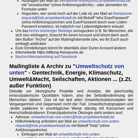
Austragen per Mail an
freiraeume-leave@lists.projektwerkstatt.de
mit "unsubscribe" (ohne Anführungsstriche) - oder abmelden im
Formular unten
Angucken, wer sonst noch auf der Liste ist, per Mail an
freiraeume-
request@lists.projektwerkstatt.de
mit Betreff "who EuerPasswort"
(ohne Anführungszeichen und EuerPasswort durch euer Listen-
Passwort ersetzen). Ist natürlich nur Listenmitgliedern erlaubt.
Um das
Archiv bisheriger Beiträge
anzugucken (z.B. für Menschen, die
sich neu eintragen), braucht Ihr einen Account und könnt dann auch
den Button "Archiv" auf der Mailinglistenseite (die, wo Ihr Euch auch
eintragt) anklicken
Eure Einstellungen könnt Ihr ebenfalls über Euren Account ändern
Internetseite https:/stiftung-freiraeume.de
Nachrichtensammlung auf Facebook
Mailingliste & Archiv zu "
Umweltschutz von
unten
" - Gentechnik, Energie, Klimaschutz,
Umwelt&Macht, Seilschaften, Aktionen ... (z.Zt.
außer Funktion)
Debatte um ökologische Projekte und Ansätze, die gleichzeitig
emanzipatorische Qualitäten haben, also die Selbstbestimmung der
Menschen stärken. Das ist bei fast allen Umweltschutzkonzepten der
Vergangenheit und Gegenwart nicht der Fall. Umweltschutzgruppen und
-ämter paktieren in unerträglicher Weise ständig mit Konzernen und
Herrschaftsstrukturen. Emanzipatorische Ökologie sieht anders aus!
Adresse:
umweltschutz-von-unten@lists.projektwerkstatt.de
Hilfe/Anleitung anfordern per Mail an
umweltschutz-von-unten-
request@lists.projektwerkstatt.de
mit Betreff "help" (ohne
Anführungsstriche)
Eintragen per Mail an
umweltschutz-von-unten-