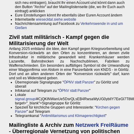
sich neu eintragen), braucht Ihr einen Account und könnt dann auch
den Button "Archiv" auf der Mailinglistenseite (die, wo Ihr Euch auch
eintragt) anklicken
Eure Einstellungen könnt Ihr ebenfalls über Euren Account ändern
Internetseite
wiesecktal.siehe.website
Nachrichtensammlung auf Facebook zu
Verkehrswende in und um
Gießen
Zivil statt militärisch - Kampf gegen die
Militarisierung der Welt
Anfang 2025 entstand die Idee, den Kampf gegen Kriegsvorbereitung und
Konversion-rückwärts an den Orten zu konzentrieren, an denen zivile
Infrastruktur in militärische gewandelt wird: Krankenhäuser werden
Lazarette, Bahnstrecken zu Nachschublinien, Fabriken zu
Waffenschmieden. Ein besonders auffälliges Symbol ist die Umwandlung
einer Waggonfirma von Alstom in eine Panzerfabrik von KNDS - in Görlitz.
Dort und an allen anderen Orten der "Konversion rückwärts" darf, kann
und soll es Widerstand geben.
Überregionale Signalgruppe "
ÖPNV statt Panzer
" zu Görlitz und
überall
Infokanal auf Telegram zu "
ÖPNV statt Panzer
"
Lokale
signal.group/
#CjQKINWanUe5DsrQLsEB4RwsaWyUG0ybllY7EeGl7T8MKl
target="_blank">Signalgruppe für Görlitz
Speziell für kirchliche Gruppen und Interessierte: "
Kirchen gegen
Panzer
" auf Telegram
Telegramkanal "
Antimilitarismus und Klimagerechtigkeit
"
Mailingliste & Archiv zum
Netzwerk FreiRäume
- Überregionale Vernetzung von politischen