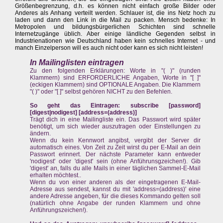
Größenbegrenzung, d.h. es können nicht einfach große Bilder oder
Anderes als Anhang verteilt werden. Schlauer ist, die ins Netz hoch zu
laden und dann den Link in die Mail zu packen. Mensch bedenke: In
Metropolen und bildungsbürgerlichen Schichten sind schnelle
Internetzugänge üblich. Aber einige ländliche Gegenden selbst in
Industrienationen wie Deutschland haben kein schnelles Internet - und
manch Einzelperson will es auch nicht oder kann es sich nicht leisten!
In Mailinglisten eintragen
Zu den folgenden Erklärungen: Worte in "( )" (runden
Klammern) sind ERFORDERLICHE Angaben, Worte in "[ ]"
(eckigen Klammern) sind OPTIONALE Angaben. Die Klammern
"( )" oder "[ ]" selbst gehören NICHT zu den Befehlen.
So geht das Eintragen: subscribe [password]
[digest|nodigest] [address=(address)]
Trägt dich in eine Mailingliste ein. Das Passwort wird später
benötigt, um sich wieder auszutragen oder Einstellungen zu
ändern.
Wenn du kein Kennwort angibst, vergibt der Server dir
automatisch eines. Von Zeit zu Zeit wirst du per E-Mail an dein
Passwort erinnert. Der nächste Parameter kann entweder
'nodigest' oder 'digest' sein (ohne Anführunsgzeichen!). Gib
'digest' an, falls du alle Mails in einer täglichen Sammel-E-Mail
erhalten möchtest..
Wenn du von einer anderen als der eingetragenen E-Mail-
Adresse aus sendest, kannst du mit 'address=(address)' eine
andere Adresse angeben, für die dieses Kommando gelten soll
(natürlich ohne Angabe der runden Klammern und ohne
Anführungszeichen!).