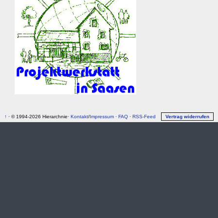
↑
· © 1994-2026 Hierarchnie·
Kontakt
/
Impressum
·
FAQ
·
RSS-Feed
Vertrag widerrufen