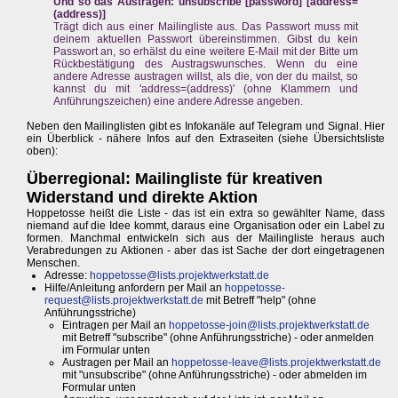
Und so das Austragen: unsubscribe [password] [address=
(address)]
Trägt dich aus einer Mailingliste aus. Das Passwort muss mit
deinem aktuellen Passwort übereinstimmen. Gibst du kein
Passwort an, so erhälst du eine weitere E-Mail mit der Bitte um
Rückbestätigung des Austragswunsches. Wenn du eine
andere Adresse austragen willst, als die, von der du mailst, so
kannst du mit 'address=(address)' (ohne Klammern und
Anführungszeichen) eine andere Adresse angeben.
Neben den Mailinglisten gibt es Infokanäle auf Telegram und Signal. Hier
ein Überblick - nähere Infos auf den Extraseiten (siehe Übersichtsliste
oben):
Überregional: Mailingliste für kreativen
Widerstand und direkte Aktion
Hoppetosse heißt die Liste - das ist ein extra so gewählter Name, dass
niemand auf die Idee kommt, daraus eine Organisation oder ein Label zu
formen. Manchmal entwickeln sich aus der Mailingliste heraus auch
Verabredungen zu Aktionen - aber das ist Sache der dort eingetragenen
Menschen.
Adresse:
hoppetosse@lists.projektwerkstatt.de
Hilfe/Anleitung anfordern per Mail an
hoppetosse-
request@lists.projektwerkstatt.de
mit Betreff "help" (ohne
Anführungsstriche)
Eintragen per Mail an
hoppetosse-join@lists.projektwerkstatt.de
mit Betreff "subscribe" (ohne Anführungsstriche) - oder anmelden
im Formular unten
Austragen per Mail an
hoppetosse-leave@lists.projektwerkstatt.de
mit "unsubscribe" (ohne Anführungsstriche) - oder abmelden im
Formular unten