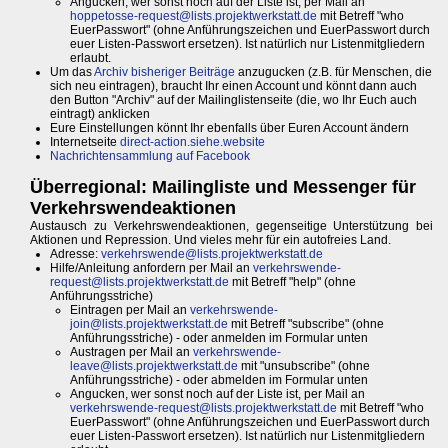
Angucken, wer sonst noch auf der Liste ist, per Mail an
hoppetosse-request@lists.projektwerkstatt.de
mit Betreff "who
EuerPasswort" (ohne Anführungszeichen und EuerPasswort durch
euer Listen-Passwort ersetzen). Ist natürlich nur Listenmitgliedern
erlaubt.
Um das
Archiv bisheriger Beiträge
anzugucken (z.B. für Menschen, die
sich neu eintragen), braucht Ihr einen Account und könnt dann auch
den Button "Archiv" auf der Mailinglistenseite (die, wo Ihr Euch auch
eintragt) anklicken
Eure Einstellungen könnt Ihr ebenfalls über Euren Account ändern
Internetseite
direct-action.siehe.website
Nachrichtensammlung auf Facebook
Überregional: Mailingliste und Messenger für
Verkehrswendeaktionen
Austausch zu Verkehrswendeaktionen, gegenseitige Unterstützung bei
Aktionen und Repression. Und vieles mehr für ein autofreies Land.
Adresse:
verkehrswende@lists.projektwerkstatt.de
Hilfe/Anleitung anfordern per Mail an
verkehrswende-
request@lists.projektwerkstatt.de
mit Betreff "help" (ohne
Anführungsstriche)
Eintragen per Mail an
verkehrswende-
join@lists.projektwerkstatt.de
mit Betreff "subscribe" (ohne
Anführungsstriche) - oder anmelden im Formular unten
Austragen per Mail an
verkehrswende-
leave@lists.projektwerkstatt.de
mit "unsubscribe" (ohne
Anführungsstriche) - oder abmelden im Formular unten
Angucken, wer sonst noch auf der Liste ist, per Mail an
verkehrswende-request@lists.projektwerkstatt.de
mit Betreff "who
EuerPasswort" (ohne Anführungszeichen und EuerPasswort durch
euer Listen-Passwort ersetzen). Ist natürlich nur Listenmitgliedern