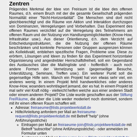
Zentren
Prägendes Merkmal der Idee von Freiraum ist die Idee des offenen
Raumes, d.h. einem Bruch mit der die gesamte Gesellschaft prägenden
Normalität einer "Nicht-Horizontalität". Die Menschen sind dort nicht
gleichberechtigt und die Räume von Aktion und Interaktion durchzogen
von Dominanzen, Verregelungen und Vorbehalten. Das Experiment des
offenen Raumes verzichtet auf die Verregelung des Teilnehmens am
offenen Raum und der Nutzung von Handlungsmöglichkeiten (Know-How,
Infrastruktur usw.). Aus dieser Orientierung, d.h. dem Verzicht auf
Entscheidungsstrukturen, die die Nutzung der offenen Räume
beschränken und konkrete Personen oder Gruppen ausgrenzen können
als Kollektivakt, entstehen spezifische Fragen, Probleme usw. Diese zu
erörtern, Lösungen und Ideen zu finden für das Experiment horizontaler
Organisierung und angestrebter Herrschaftsfreiheit, soll ein Gegenstand
des Austausches über die Mailingliste und - hoffentlich - auch noch
andere Formen der Vernetzung sein (gegenseitige Besuche,
Unterstützung, Seminare, Treffen usw.). Ein weiterer Punkt soll die
gegenseitige Hilfe sein. Manch ein Projekt hat von etwas sehr viel, ein
anderes wenig. In einem Projekt fehlt handwerkliches oder anderes
Know-How, woanders wohnt/agiert jemand, der es hat. In einem Projekt ist
mal sehr viel Kraft nötig - vielleicht helfen welche aus einer anderen Stadt
oder einem anderen Projekt? Die Liste wurde geschaffen aus der
Stiftung
FreiRäume
, die aber die Liste weder moderiert noch dominiert, sondern
mit ihr einen offenen Raum schaffen will.
Adresse:
freiraeume@lists.projektwerkstatt.de
Hilfe/Anleitung anfordern per Mail an
freiraeume-
request@lists.projektwerkstatt.de
mit Betreff "help" (ohne
Anführungsstriche)
Eintragen per Mail an
freiraeume-join@lists.projektwerkstatt.de
mit
Betreff "subscribe" (ohne Anführungsstriche) - oder anmelden im
Formular unten