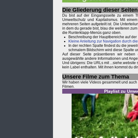
Die Gliederung dieser Seiten
Du bist auf der Eingangsseite zu einem T
Umweltschutz und Kapitalismus. Mit einem 
mehreren Seiten aufgeteilt ist. Die Unterteil
in dem du gerade bist, blau die weiteren zu
die Runterklapp-Menüs ganz oben.
Beschreibung der Hauptbereiche auf der
Kleine Anleitung zur Navigation durch die
In der rechten Spalte findest du die je
schmalem Bildschirm wird diese Spalte u
Auf dieser Seite präsentieren wir neben
ausgewählte andere Informationen und Ange
Und übrigens: Die URLs mit ...siehe.website
kein Label enthalten. Mit ihnen kommst du d
Unsere Filme zum Thema
Wir haben viele Videos gesammelt und auch s
Filmen.
Playlist zu Umw