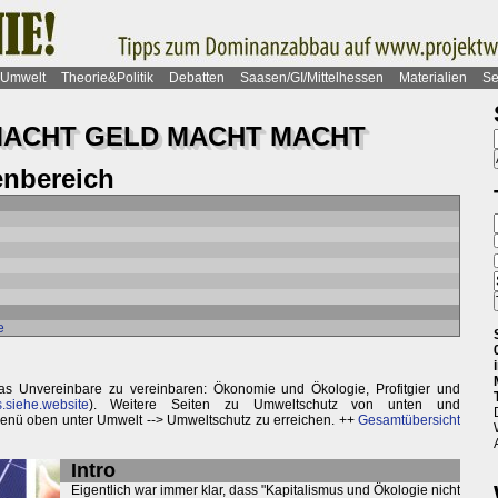
Umwelt
Theorie&Politik
Debatten
Saasen/GI/Mittelhessen
Materialien
Se
MACHT GELD MACHT MACHT
nbereich
e
as Unvereinbare zu vereinbaren: Ökonomie und Ökologie, Profitgier und
.siehe.website
). Weitere Seiten zu Umweltschutz von unten und
enü oben unter Umwelt --> Umweltschutz zu erreichen. ++
Gesamtübersicht
Intro
Eigentlich war immer klar, dass "Kapitalismus und Ökologie nicht