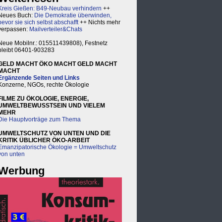
Kreis Gießen: B49-Neubau verhindern
++
Neues Buch:
Die Demokratie überwinden,
bevor sie sich selbst abschafft
++ Nichts mehr
verpassen:
Mailverteiler&Chats
Neue Mobilnr.: 015511439808), Festnetz
bleibt 06401-903283
GELD MACHT ÖKO MACHT GELD MACHT
MACHT
Ergänzende Seiten und Links
Konzerne, NGOs, rechte Ökologie
FILME ZU ÖKOLOGIE, ENERGIE,
UMWELTBEWUSSTSEIN UND VIELEM
MEHR
Die Hauptvorträge zum Thema
UMWELTSCHUTZ VON UNTEN UND DIE
KRITIK ÜBLICHER ÖKO-ARBEIT
Emanzipatorische Ökologie = Umweltschutz
von unten
Werbung