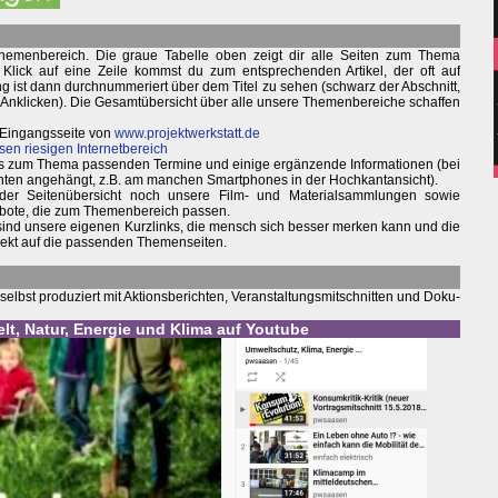
hemenbereich. Die graue Tabelle oben zeigt dir alle Seiten zum Thema
Klick auf eine Zeile kommst du zum entsprechenden Artikel, der oft auf
ung ist dann durchnummeriert über dem Titel zu sehen (schwarz der Abschnitt,
m Anklicken). Die Gesamtübersicht über alle unsere Themenbereiche schaffen
 Eingangsseite von
www.projektwerkstatt.de
sen riesigen Internetbereich
weils zum Thema passenden Termine und einige ergänzende Informationen (bei
nten angehängt, z.B. am manchen Smartphones in der Hochkantansicht).
 der Seitenübersicht noch unsere Film- und Materialsammlungen sowie
bote, die zum Themenbereich passen.
 sind unsere eigenen Kurzlinks, die mensch sich besser merken kann und die
irekt auf die passenden Themenseiten.
elbst produziert mit Aktionsberichten, Veranstaltungsmitschnitten und Doku-
elt, Natur, Energie und Klima auf Youtube