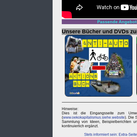
Passende Angebote
Unsere Bücher und DVDs z
Hinweise:
Dies ist die Eingangsseite zum Umwel
(
www.oekokapitalismus.siehe.website
). Die 
Sammlung von Ideen, Beispielberichten un
kontinuierlich ergänzt.
Stets informiert sein: Extra-Seit