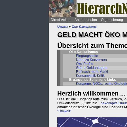
Direct-Action
Antirepression
Organisierung
Umwelt
»
Öko-Kapitalismus
GELD MACHT ÖKO 
Übersicht zum Theme
Öko-Kapitalismus
Eingangsseite
Nähe zu Konzernen
Öko-Profite
Grüne Geldanlagen
Ruf nach mehr Markt
Konsumkritik-Kritik
Ergänzende Seiten und Links
Konzerne, NGOs, rechte Ökologi
Herzlich willkommen ...
Dies ist die Eingangsseite zum Versuch, d
Umweltschutz (Kurzlink:
oekokapitalismus
emanzipatorischer Ökologie sind über das M
"Umwelt"