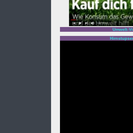
Umwelt-Vi
Hirnstupse