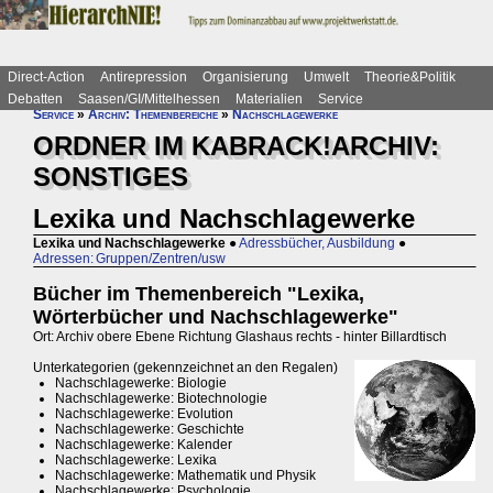
Direct-Action
Antirepression
Organisierung
Umwelt
Theorie&Politik
Debatten
Saasen/GI/Mittelhessen
Materialien
Service
Service
»
Archiv: Themenbereiche
»
Nachschlagewerke
ORDNER IM KABRACK!ARCHIV:
SONSTIGES
Lexika und Nachschlagewerke
Lexika und Nachschlagewerke
●
Adressbücher, Ausbildung
●
Adressen: Gruppen/Zentren/usw
Bücher im Themenbereich "Lexika,
Wörterbücher und Nachschlagewerke"
Ort: Archiv obere Ebene Richtung Glashaus rechts - hinter Billardtisch
Unterkategorien (gekennzeichnet an den Regalen)
Nachschlagewerke: Biologie
Nachschlagewerke: Biotechnologie
Nachschlagewerke: Evolution
Nachschlagewerke: Geschichte
Nachschlagewerke: Kalender
Nachschlagewerke: Lexika
Nachschlagewerke: Mathematik und Physik
Nachschlagewerke: Psychologie