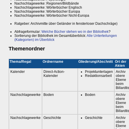
Nachschlagewerke: Regionen/Bildbände
Nachschlagewerke: Wörterbücher Englisch
Nachschlagewerke: Wörterbücher Europa
Nachschlagewerke: Wörterbücher Nicht-Europa
Ratgeber: Archivmitte über Geländer in fensterloser Dachschräge)
Abfrageformular:
Welche Bücher stehen wo in der Bibliothek
?
Sortierung der Bibliothek im Gesamtüberblick:
Alle Unterteilungen
(Kategorien) im Überblick
Themenordner
Thema/Regal
Ordnername
Gliederung/Abschnitt
Ort der
Akten
Kalender
Direct-Action-
Projektunterlagen
Archiv
Kalender
Redaktionsarbeit
obere
Ebene
beim
Billardti
Nachschlagewerke
Boden
Boden
Archiv
obere
Ebene
beim
Billardti
Nachschlagewerke
Geschichte
Geschichte
Archiv
obere
Ebene