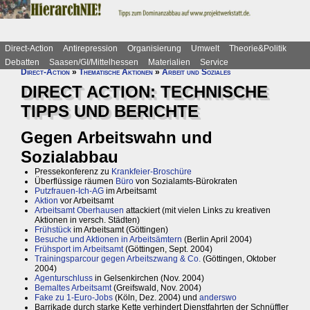
Direct-Action
Antirepression
Organisierung
Umwelt
Theorie&Politik
Debatten
Saasen/GI/Mittelhessen
Materialien
Service
Direct-Action
»
Thematische Aktionen
»
Arbeit und Soziales
DIRECT ACTION: TECHNISCHE
TIPPS UND BERICHTE
Gegen Arbeitswahn und
Sozialabbau
Pressekonferenz zu
Krankfeier-Broschüre
Überflüssige räumen
Büro
von Sozialamts-Bürokraten
Putzfrauen-Ich-AG
im Arbeitsamt
Aktion
vor Arbeitsamt
Arbeitsamt Oberhausen
attackiert (mit vielen Links zu kreativen
Aktionen in versch. Städten)
Frühstück
im Arbeitsamt (Göttingen)
Besuche und Aktionen in Arbeitsämtern
(Berlin April 2004)
Frühsport im Arbeitsamt
(Göttingen, Sept. 2004)
Trainingsparcour gegen Arbeitszwang & Co.
(Göttingen, Oktober
2004)
Agenturschluss
in Gelsenkirchen (Nov. 2004)
Bemaltes Arbeitsamt
(Greifswald, Nov. 2004)
Fake zu 1-Euro-Jobs
(Köln, Dez. 2004) und
anderswo
Barrikade durch starke Kette verhindert Dienstfahrten der Schnüffler