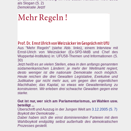
als Slogan (S. 2)
Demokratie Jetzt!
Aus "Mehr Regeln" (siehe Abb. links), einem Interview mit
Ernst-Ulrich von Weizsäcker (Ex-SPD-MdB und Chef des
Wuppertal-Institutes) in: UFU58-Themen und Informationen (S.
30)
Jetzt heißt es an vielen Stellen, etwa in den anfangs genannten
südamerikanischen Ländern: je mehr der Weltmarkt regiert,
desto weniger ist die nationale Demokratie noch möglich.
Heute reichen die drei Gewalten Legislative, Exekutive und
Judikative gar nicht mehr aus, um gegen den eigentlichen
Machthaber, das Kapital, so etwas wie Gewaltenteilung zu
konstruieren. Wir erleben drei schwache Gewalten gegen eine
starke.
Gut ist nur, wer sich am Parlamentarismus, an Wahlen usw.
beteiligt ...
Überschrift und Auszug in der Jungen Welt am
3.12.2005 (S. 7)
Boykott der Demokratie ...
Dabei haben sich die einst dominierenden Parteien mit dem
Wahlboykott endgültig selbst außerhalb des demokratischen
Prozesses gestellt.