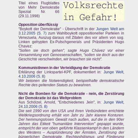
Titel eines Flugblattes
von Mehr Demokratie
Spezial Nr. 66
(29.11.1998)
Opposition überflüssig
"Boykott der Demokratie" - Überschrift in der
Jungen Welt am
3.12.2005 (S. 7)
zum Wahlboykott oppositioneller Parteien in
Venezuela, Auszug daraus mit Zitaten des vor allem von sog.
Linken gehypten Ex-Putschgenerals und Präsidenten Hugo
Chavez:
"Sollen sie doch gehen", sagte Hugo Chávez vor einer
Versammlung von Genossenschaften, "sollen sie doch aus der
Geschichte verschwinden, wir brauchen sie nicht".
KommunistInnen in der Verteidigung der Demokratie
Erklärung der Linkspartei-KPF, dokumentiert in:
Junge Welt,
4.10.2006 (S. 8)
Wir betonen die Notwendigkeit, beispielhafte demokratische
Rechte des geltenden Statuts zu bewahren.
Nicht die Bomben für die Demokratie - nein, die Zerstörung
der Demokratie ist das Weltproblem
Aus Schölzel, Arnold, "Entschiedenes Jein", in:
Junge Welt,
24.10.2006 (S. 8)
Die seit 1990 von den USA und ihren Verbündeten errichtete
Weltkriegsordnung erhält von Jahr zu Jahr klarere Konturen.
Der hemmungslosen Gewalt nach außen, auf die in den 90er
Jahren das Etikett "humanitäre Intervention" gepappt wurde,
entspricht der von oben geführte Klassenkampf in den Ländern
des Westens – Ausplünderung der Ärmsten, Zerstörung der
bürgerlichen Demokratie, Rechtsnihilismus und Förderung