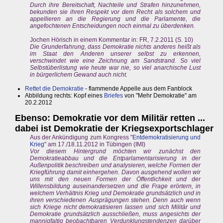
Durch ihre Bereitschaft, Nachteile und Strafen hinzunehmen,
bekunden sie ihren Respekt vor dem Recht als solchem und
appellieren an die Regierung und die Parlamente, die
angefochtenen Entscheidungen noch einmal zu überdenken.
Jochen Hörisch in einem Kommentar in: FR, 7.2.2011 (S. 10)
Die Grunderfahrung, dass Demokratie nichts anderes heißt als
im Staat den Anderen unserer selbst zu erkennen,
verschwindet wie eine Zeichnung am Sandstrand. So viel
Selbstüberlistung wie heute war nie, so viel anarchische Lust
in bürgerlichem Gewand auch nicht.
Rettet die Demokratie
- flammende Appelle aus dem Fanblock
Abbildung rechts: Kopf eines
Briefes
von "Mehr Demokratie" am
20.2.2012
Ebenso: Demokratie vor dem Militär retten ...
dabei ist Demokratie der Kriegsexportschlager
Aus der Ankündigung zum Kongress "
Entdemokratisierung und
Krieg
" am 17./18.11.2012 in Tübingen (IMI)
Vor diesem Hintergrund möchten wir zunächst den
Demokratieabbau und die Entparlamentarisierung in der
Außenpolitik beschreiben und analysieren, welche Formen der
Kriegführung damit einhergehen. Davon ausgehend wollen wir
uns mit den neuen Formen der Öffentlichkeit und der
Willensbildung auseinandersetzen und die Frage erörtern, in
welchem Verhältnis Krieg und Demokratie grundsätzlich und in
ihren verschiedenen Ausprägungen stehen. Denn auch wenn
sich Kriege nicht demokratisieren lassen und sich Militär und
Demokratie grundsätzlich ausschließen, muss angesichts der
mannigfaltig beobachtbaren Verdunklungstendenzen darüber