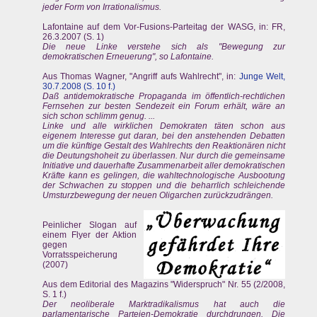
jeder Form von Irrationalismus.
Lafontaine auf dem Vor-Fusions-Parteitag der WASG, in: FR,
26.3.2007 (S. 1)
Die neue Linke verstehe sich als "Bewegung zur
demokratischen Erneuerung", so Lafontaine.
Aus Thomas Wagner, "Angriff aufs Wahlrecht", in:
Junge Welt,
30.7.2008 (S. 10 f.)
Daß antidemokratische Propaganda im öffentlich-rechtlichen
Fernsehen zur besten Sendezeit ein Forum erhält, wäre an
sich schon schlimm genug. ...
Linke und alle wirklichen Demokraten täten schon aus
eigenem Interesse gut daran, bei den anstehenden Debatten
um die künftige Gestalt des Wahlrechts den Reaktionären nicht
die Deutungshoheit zu überlassen. Nur durch die gemeinsame
Initiative und dauerhafte Zusammenarbeit aller demokratischen
Kräfte kann es gelingen, die wahltechnologische Ausbootung
der Schwachen zu stoppen und die beharrlich schleichende
Umsturzbewegung der neuen Oligarchen zurückzudrängen.
Peinlicher Slogan auf
einem Flyer der Aktion
gegen
Vorratsspeicherung
(2007)
Aus dem Editorial des Magazins "Widerspruch" Nr. 55 (2/2008,
S. 1 f.)
Der neoliberale Marktradikalismus hat auch die
parlamentarische Parteien-Demokratie durchdrungen. Die