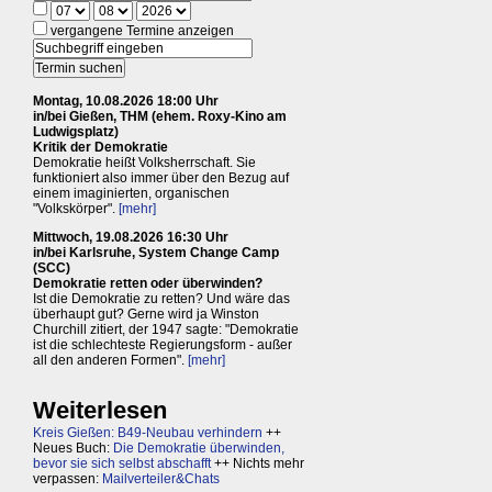
vergangene Termine anzeigen
Montag, 10.08.2026 18:00 Uhr
in/bei Gießen, THM (ehem. Roxy-Kino am
Ludwigsplatz)
Kritik der Demokratie
Demokratie heißt Volksherrschaft. Sie
funktioniert also immer über den Bezug auf
einem imaginierten, organischen
"Volkskörper".
[mehr]
Mittwoch, 19.08.2026 16:30 Uhr
in/bei Karlsruhe, System Change Camp
(SCC)
Demokratie retten oder überwinden?
Ist die Demokratie zu retten? Und wäre das
überhaupt gut? Gerne wird ja Winston
Churchill zitiert, der 1947 sagte: "Demokratie
ist die schlechteste Regierungsform - außer
all den anderen Formen".
[mehr]
Weiterlesen
Kreis Gießen: B49-Neubau verhindern
++
Neues Buch:
Die Demokratie überwinden,
bevor sie sich selbst abschafft
++ Nichts mehr
verpassen:
Mailverteiler&Chats