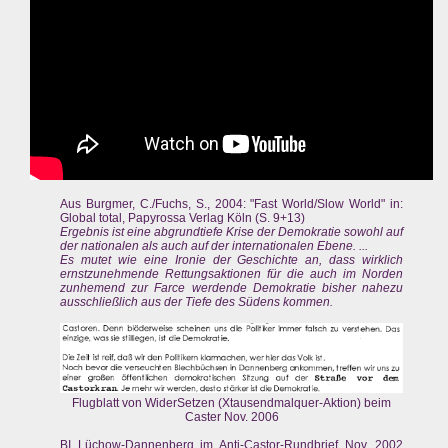
Aus Burgmer, C./Fuchs, S., 2004: "Fast World/Slow World" in:
Global total, Papyrossa Verlag Köln (S. 9+13)
Ergebnis ist eine abgrundtiefe Krise der Demokratie sowohl auf
der nationalen als auch auf der internationalen Ebene. ...
Es mutet wie eine Ironie der Geschichte an, dass wirklich
ernstzunehmende Rettungsaktionen für die auch im Norden
zunhemend zur Farce werdende Demokratie bisher nahezu
ausschließlich aus der Tiefe des Südens kommen.
Flugblatt von WiderSetzen (Xtausendmalquer-Aktion) beim
Caster Nov. 2006
BI Lüchow-Dannenberg im Anti-Castor-Rundbrief Nov. 2002