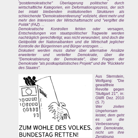
"postdemokratische" Überlagerung politischer durch
wirtschaftliche Kategorien, ein Deformationsprozess, der sich
bei intakt bleibenden institutionellen Strukturen als
schleichende "Demokratieentleerung" vollzieht, dient mehr und
mehr den Interessen der Wirtschaftsmacht und "vergiftet die
Politik" (FAZ). ...
Demokratische Kontrollen fehlen oder versagen,
Entscheidungen von staatspolitischer Tragweite werden
nachträglich gerechtfertigt, was nicht verwundert, sind doch die
Geldpolitik der Nationalbanken und die Wirtschaft jeglicher
Kontrolle der Bürgerinnen und Bürger entzogen. ...
Diskutiert werden muss daher über alternative Ansätze
erweiterter und vertiefter Demokratie, über die
"Demokratisierung der Demokratie", über Fragen der
Demokratie "als postkapitalistisches Projekt" und die "Rückkehr
des Staates".
Aus Sternstein,
Wolfgang: "Die
gewaltfreie
Revolte gegen
'Stuttgart 21'", in:
GWR Dez. 2010
(S. 7)
Wer zivilen
Ungehorsam
leistet, dem geht
es um die
Verbesserung
der Demokratie,
nicht um ihre
Zerstörung.