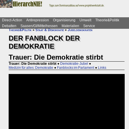
Direct-Action
Antirepression
Organisierung
Umwelt
Theorie&Politik
Debatten
Saasen/GI/Mittelhessen
Materialien
Service
Theorie&Politik
»
Staat & Demokratie
»
Jubeldemokraten
DER FANBLOCK DER
DEMOKRATIE
Trauer: Die Demokratie stirbt
Trauer: Die Demokratie stirbt
●
Demokratie-Jubel
●
Medizin für alles: Demokratie
●
Fanblocks im Parlament
●
Links