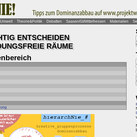
Umwelt
Theorie&Politik
Debatten
Saasen/GI/Mittelhessen
Materialien
Se
HTIG ENTSCHEIDEN
DUNGSFREIE RÄUME
nbereich
rung