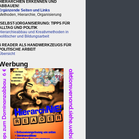
HIERARCHIEN ERKENNEN UND
ABBAUEN!
Ergänzende Seiten und Links
Methoden, Hierarchie, Organisierung
(SELBST-)ORGANISIERUNG: TIPPS FÜR
ALLTAG UND POLITIK
Hierarchieabbau und Kreativmethoden in
politischer und Bildungsarbeit
4 READER ALS HANDWERKZEUGS FÜR
POLITISCHE ARBEIT
Übersicht
Werbung