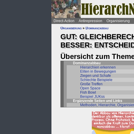
Direct-Action
Antirepression
Organisierung
Organisierung
»
Dominanzabbau
GUT: GLEICHBEREC
BESSER: ENTSCHEI
Übersicht zum Theme
Dominanzabbau
Hierarchien erkennen
Eliten in Bewegungen
Ziegen und Schafe
Schlechte Beispiele
Große Treffen
Open Space
Fish Bowl
Beispiel JUKss
Ergänzende Seiten und Links
Methoden, Hierarchie, Organisie