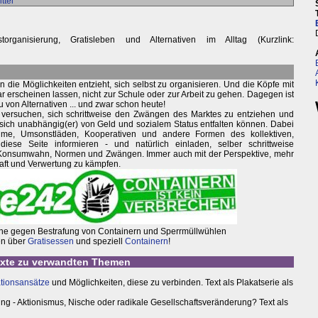
ttel
rganisierung, Gratisleben und Alternativen im Alltag (Kurzlink:
die Möglichkeiten entzieht, sich selbst zu organisieren. Und die Köpfe mit
ar erscheinen lassen, nicht zur Schule oder zur Arbeit zu gehen. Dagegen ist
u von Alternativen ... und zwar schon heute!
s versuchen, sich schrittweise den Zwängen des Marktes zu entziehen und
ich unabhängig(er) von Geld und sozialem Status entfalten können. Dabei
räume, Umsonstläden, Kooperativen und andere Formen des kollektiven,
diese Seite informieren - und natürlich einladen, selber schrittweise
 Konsumwahn, Normen und Zwängen. Immer auch mit der Perspektive, mehr
haft und Verwertung zu kämpfen.
e gegen Bestrafung von Containern und Sperrmüllwühlen
en über
Gratisessen
und speziell
Containern
!
xte zu verwandten Themen
ationsansätze
und Möglichkeiten, diese zu verbinden. Text als Plakatserie als
 - Aktionismus, Nische oder radikale Gesellschaftsveränderung? Text als