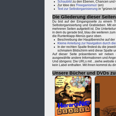
Schaubild
zu den Ebenen, Chancen und Ge
Zur Idee des
'Freeganismus'
(en)
Text zur Selbstorganisierung
in "grünes bl
Die Gliederung dieser Seiten
Du bist auf der Eingangsseite zu einem T
Selbstorganisiertung und Gratisleben. Mit e
mehreren Seiten aufgeteilt ist. Die Unterteil
in dem du gerade bist, blau die weiteren zu
die Runterklapp-Menüs ganz oben.
Beschreibung der Hauptbereiche auf der
Kleine Anleitung zur Navigation durch die
In der rechten Spalte findest du die je
schmalem Bildschirm wird diese Spalte u
Auf dieser Seite präsentieren wir neben
ausgewählte andere Informationen und Ange
Und übrigens: Die URLs mit ...siehe.website
kein Label enthalten. Mit ihnen kommst du d
Unsere Bücher und DVDs z