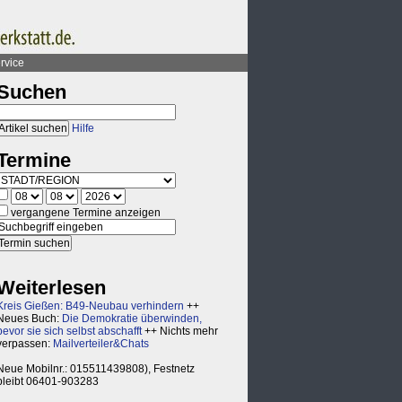
rvice
Suchen
Hilfe
Termine
vergangene Termine anzeigen
Weiterlesen
Kreis Gießen: B49-Neubau verhindern
++
Neues Buch:
Die Demokratie überwinden,
bevor sie sich selbst abschafft
++ Nichts mehr
verpassen:
Mailverteiler&Chats
Neue Mobilnr.: 015511439808), Festnetz
bleibt 06401-903283