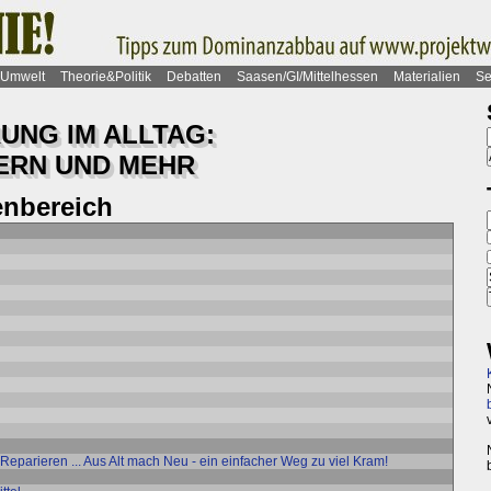
Umwelt
Theorie&Politik
Debatten
Saasen/GI/Mittelhessen
Materialien
Se
UNG IM ALLTAG:
ERN UND MEHR
nbereich
 Reparieren ... Aus Alt mach Neu - ein einfacher Weg zu viel Kram!