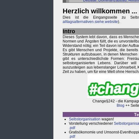
Debatte, Dominanzabbau, Hilfsmi
Herzlich willkommen ...
Dies ist die Eingangsseite zu Selbsto
alltagsalternativen.siehe.website
).
Intro
Dieses System lebt davon, dass es Menschen 
Normen und Ängsten füllt, die es unvorstellb
Widerstand nötig; ein Teil davon ist der Aufba
Es gibt Menschen und Projekte, die bereit
Strukturen aufzubauen, in denen Menschen s
gibt es unterschiedlichste Formen: Frei
selbstorganisierten Lebens. Darüber will 
auszusteigen aus lebenslanger Lohnarbeit,
Zeit zu haben, um für eine Welt ohne Herrsc
Change§242 - die Kampagn
Blog
++ Seit
Te
Selbstorganisation
wagen!
Vorstellung verschiedener
Selbstorganis
.pdf
Gratisökonomie und Umsonst-Eventhopping
.pdf