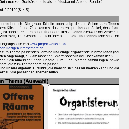
fahren von Gratisökonomie als .pdf (lesbar mit Acrobat Reader)
att 2/2010" (S. 4-5)
hemenbereich. Die graue Tabelle oben zeigt dir alle Seiten zum Thema
inem Klick auf eine Zeile kommst du zum entsprechenden Artikel, der oft auf
ung ist dann durchnummeriert über dem Titel zu sehen (schwarz der Abschnitt,
m Anklicken). Die Gesamtübersicht über alle unsere Themenbereiche schaffen
 Eingangsseite von
www.projektwerkstatt.de
sen riesigen Internetbereich
weils zum Thema passenden Termine und einige ergänzende Informationen (bei
nten angehängt, z.B. am manchen Smartphones in der Hochkantansicht).
 der Seitenübersicht noch unsere Film- und Materialsammlungen sowie
bote, die zum Themenbereich passen.
 sind unsere eigenen Kurzlinks, die mensch sich besser merken kann und die
irekt auf die passenden Themenseiten.
um Thema (Auswahl)