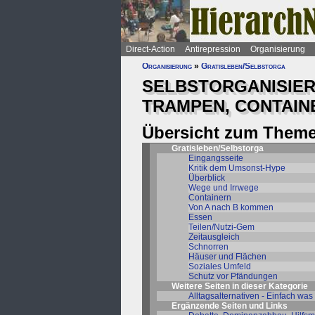
Direct-Action
Antirepression
Organisierung
Organisierung
»
Gratisleben/Selbstorga
SELBSTORGANISIER
TRAMPEN, CONTAIN
Übersicht zum Theme
Gratisleben/Selbstorga
Eingangsseite
Kritik dem Umsonst-Hype
Überblick
Wege und Irrwege
Containern
Von A nach B kommen
Essen
Teilen/Nutzi-Gem
Zeitausgleich
Schnorren
Häuser und Flächen
Soziales Umfeld
Schutz vor Pfändungen
Weitere Seiten in dieser Kategorie
Alltagsalternativen - Einfach was
Ergänzende Seiten und Links