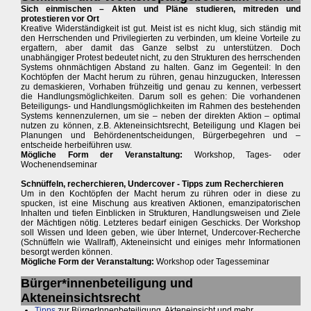
Sich einmischen – Akten und Pläne studieren, mitreden und
protestieren vor Ort
Kreative Widerständigkeit ist gut. Meist ist es nicht klug, sich ständig mit
den Herrschenden und Privilegierten zu verbinden, um kleine Vorteile zu
ergattern, aber damit das Ganze selbst zu unterstützen. Doch
unabhängiger Protest bedeutet nicht, zu den Strukturen des herrschenden
Systems ohnmächtigen Abstand zu halten. Ganz im Gegenteil: In den
Kochtöpfen der Macht herum zu rühren, genau hinzugucken, Interessen
zu demaskieren, Vorhaben frühzeitig und genau zu kennen, verbessert
die Handlungsmöglichkeiten. Darum soll es gehen: Die vorhandenen
Beteiligungs- und Handlungsmöglichkeiten im Rahmen des bestehenden
Systems kennenzulernen, um sie – neben der direkten Aktion – optimal
nutzen zu können, z.B. Akteneinsichtsrecht, Beteiligung und Klagen bei
Planungen und Behördenentscheidungen, Bürgerbegehren und –
entscheide herbeiführen usw.
Mögliche Form der Veranstaltung:
Workshop, Tages- oder
Wochenendseminar
Schnüffeln, recherchieren, Undercover - Tipps zum Recherchieren
Um in den Kochtöpfen der Macht herum zu rühren oder in diese zu
spucken, ist eine Mischung aus kreativen Aktionen, emanzipatorischen
Inhalten und tiefen Einblicken in Strukturen, Handlungsweisen und Ziele
der Mächtigen nötig. Letzteres bedarf einigen Geschicks. Der Workshop
soll Wissen und Ideen geben, wie über Internet, Undercover-Recherche
(Schnüffeln wie Wallraff), Akteneinsicht und einiges mehr Informationen
besorgt werden können.
Mögliche Form der Veranstaltung:
Workshop oder Tagesseminar
Bürger*innenbeteiligung und
Akteneinsichtsrecht
Tipps
zur BürgerInnenbeteiligung, Akteneinsicht und mehr