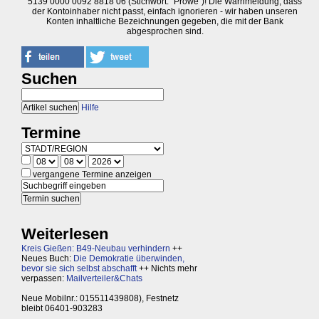
5139 0000 0092 8818 06 (Stichwort: "Prowe")! Die Warnmeldung, dass
der Kontoinhaber nicht passt, einfach ignorieren - wir haben unseren
Konten inhaltliche Bezeichnungen gegeben, die mit der Bank
abgesprochen sind.
Suchen
Hilfe
Termine
vergangene Termine anzeigen
Weiterlesen
Kreis Gießen: B49-Neubau verhindern
++
Neues Buch:
Die Demokratie überwinden,
bevor sie sich selbst abschafft
++ Nichts mehr
verpassen:
Mailverteiler&Chats
Neue Mobilnr.: 015511439808), Festnetz
bleibt 06401-903283