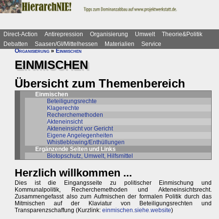
Direct-Action
Antirepression
Organisierung
Umwelt
Theorie&Politik
Debatten
Saasen/GI/Mittelhessen
Materialien
Service
Organisierung
»
Einmischen
EINMISCHEN
Übersicht zum Themenbereich
Einmischen
Beteiligungsrechte
Klagerechte
Recherchemethoden
Akteneinsicht
Akteneinsicht vor Gericht
Eigene Angelegenheiten
Whistleblowing/Enthüllungen
Ergänzende Seiten und Links
Biotopschutz, Umwelt, Hilfsmittel
Herzlich willkommen ...
Dies ist die Eingangsseite zu politischer Einmischung und
Kommunalpolitik, Recherchemethoden und Akteneinsichtsrecht.
Zusammengefasst also zum Aufmischen der formalen Politik durch das
Mitmischen auf der Klaviatur von Beteiligungsrechten und
Transparenzschaffung (Kurzlink:
einmischen.siehe.website
)