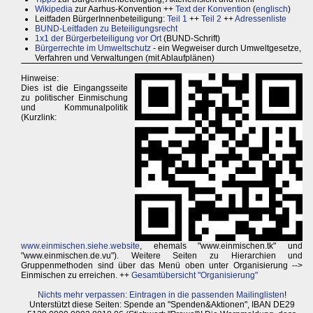
Wikipedia
zur Aarhus-Konvention ++
Text der Konvention
(
englisch
)
Leitfaden BürgerInnenbeteiligung:
Teil 1
++
Teil 2
++
Adressenliste
BUND-Leitfaden zu Beteiligungsrecht
1x1 der Bürgerbeteiligung vor Ort
(BUND-Schrift)
Bürgerrechte im Umweltschutz
- ein Wegweiser durch Umweltgesetze,
Verfahren und Verwaltungen (mit Ablaufplänen)
Hinweise:
Dies ist die Eingangsseite
zu politischer Einmischung
und Kommunalpolitik
(Kurzlink:
www.einmischen.siehe.website
, ehemals "www.einmischen.tk" und
"www.einmischen.de.vu"). Weitere Seiten zu Hierarchien und
Gruppenmethoden sind über das Menü oben unter Organisierung -->
Einmischen zu erreichen. ++
Gesamtübersicht "Organisierung"
Nichts mehr verpassen: Eintragen in die passenden Mailinglisten
!
Unterstützt diese Seiten: Spende an "Spenden&Aktionen", IBAN DE29