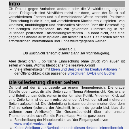
Intro
Ob Protest gegen Vorhaben anderer oder die Verwirklichung eigener
Ideen: Erfolgreich sind Aktivitäten meist nur dann, wenn der Druck auf
verschiedenen Ebenen und auf verschiedene Weise entsteht. Politische
Einmischung ist die Kunst, auf verschiedenen Klaviaturen zu spielen - von
kreativen, unabhängigen und druckvollen Aktionen über die Beschaffung
der richtigen Informationen bis zur gekonnten Einmischung in die
laufenden politischen Entscheidungsverfahren. Es lohnt nicht, das eine
gegen das andere auszuspielen - am besten ist alles. Dafür sollen hier die
erforderlichen Informationen und Tipps weitergegeben werden.
Seneca d.J.
Du willst nicht jähzornig sein? Dann sei nicht neugierig.
Aber denkt dran ... politische Einmischung ohne Druck von außen ist
selten wirksam. Wichtig bleibt daher die kreative Aktion!
Viele Internetseiten mit
Ideen und Beispielen für kreative Aktionen
in
der Öffentlichkeit, dazu passende
Broschüren, DVDs und Bücher
Die Gliederung dieser Seiten
Du bist auf der Eingangsseite zu einem Themenbereich. Die graue
Tabelle oben zeigt dir alle Seiten zum Thema Akteneinsicht, Recherche
und Beteiligungsmöglichkeiten in der formalen Politik. Mit einem Klick auf
eine Zeile kommst du zum entsprechenden Artikel, der oft auf mehreren
Seiten aufgeteilt ist. Die Unterteilung ist dann durchnummeriert über dem
Titel zu sehen (schwarz der Abschnitt, in dem du gerade bist, blau die
weiteren zum Anklicken). Die Gesamtübersicht über alle unsere
Themenbereiche schaffen die Runterklapp-Menüs ganz oben.
Beschreibung der Hauptbereiche auf der Eingangsseite von
www.projektwerkstatt.de
Kleine Anleitung zur Navigation durch diesen riesigen Internetbereich