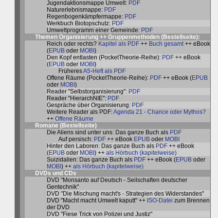
Jugendaktionsmappe Umwelt:
PDF
Naturerlebnismappe:
PDF
Regenbogenkämpfermappe:
PDF
Werkbuch Biotopschutz:
PDF
Umweltprogramm einer Gemeinde:
PDF
Themen Organisierung ++ Gruppenmethoden (
Bestellseite
):
Reich oder rechts?
Kapitel als PDF
++
Buch gesamt
++ eBook
(
EPUB
oder
MOBI
)
Den Kopf entlasten (PocketTheorie-Reihe):
PDF
++ eBook
(
EPUB
oder
MOBI
)
Früheres
A5-Heft als PDF
Offene Räume (PocketTheorie-Reihe):
PDF
++ eBook (
EPUB
oder
MOBI
)
Reader "Selbstorganisierung":
PDF
Reader "HierarchNIE":
PDF
Gespräche über Organisierung:
PDF
Weitere Reader als PDF:
Agenda 21 - Chance oder Mythos?
++
Offene Räume
Romane (
Bestellseite
)
Die Aliens sind unter uns: Das ganze Buch als
PDF
Auf persisch:
PDF
++ eBook
EPUB
oder
MOBI
Hinter den Laboren: Das ganze Buch als
PDF
++ eBook
(
EPUB
oder
MOBI
) ++
als Hörbuch (kapitelweise)
Suizidalien: Das ganze Buch als
PDF
++ eBook (
EPUB
oder
MOBI
) ++
als Hörbuch (kapitelweise)
DVDs und CDs
DVD "Monsanto auf Deutsch - Seilschaften deutscher
Gentechnik"
DVD "Die Mischung macht's - Strategien des Widerstandes"
DVD "Macht macht Umwelt kaputt" ++
ISO-Datei
zum Brennen
der DVD
DVD "Fiese Trick von Polizei und Justiz"