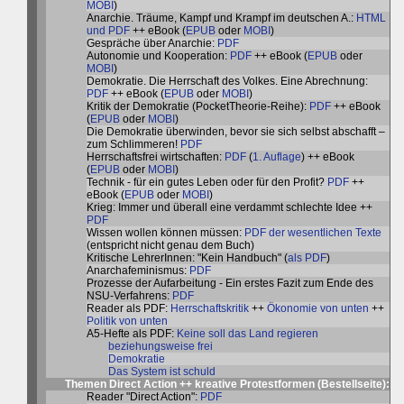
MOBI
)
Anarchie. Träume, Kampf und Krampf im deutschen A.:
HTML
und PDF
++ eBook (
EPUB
oder
MOBI
)
Gespräche über Anarchie:
PDF
Autonomie und Kooperation:
PDF
++ eBook (
EPUB
oder
MOBI
)
Demokratie. Die Herrschaft des Volkes. Eine Abrechnung:
PDF
++ eBook (
EPUB
oder
MOBI
)
Kritik der Demokratie (PocketTheorie-Reihe):
PDF
++ eBook
(
EPUB
oder
MOBI
)
Die Demokratie überwinden, bevor sie sich selbst abschafft –
zum Schlimmeren!
PDF
Herrschaftsfrei wirtschaften:
PDF
(
1. Auflage
) ++ eBook
(
EPUB
oder
MOBI
)
Technik - für ein gutes Leben oder für den Profit?
PDF
++
eBook (
EPUB
oder
MOBI
)
Krieg: Immer und überall eine verdammt schlechte Idee ++
PDF
Wissen wollen können müssen:
PDF der wesentlichen Texte
(entspricht nicht genau dem Buch)
Kritische LehrerInnen: "Kein Handbuch" (
als PDF
)
Anarchafeminismus:
PDF
Prozesse der Aufarbeitung - Ein erstes Fazit zum Ende des
NSU-Verfahrens:
PDF
Reader als PDF:
Herrschaftskritik
++
Ökonomie von unten
++
Politik von unten
A5-Hefte als PDF:
Keine soll das Land regieren
beziehungsweise frei
Demokratie
Das System ist schuld
Themen Direct Action ++ kreative Protestformen (
Bestellseite
):
Reader "Direct Action":
PDF