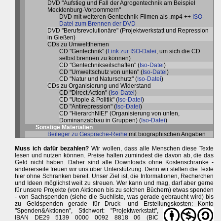
DVD "Aufstieg und Fall der Agrogentechnik am Beispiel
Mecklenburg-Vorpommern"
DVD mit weiteren Gentechnik-Filmen als .mp4 ++
ISO-
Datei zum Brennen der DVD
DVD "Berufsrevolutionäre" (Projektwerkstatt und Repression
in Gießen)
CDs zu Umweltthemen
CD "Gentechnik" (
Link zur ISO-Datei
, um sich die CD
selbst brennen zu können)
CD "Gentechnikseilschaften" (
Iso-Datei
)
CD "Umweltschutz von unten" (
Iso-Datei
)
CD "Natur und Naturschutz" (
Iso-Datei
)
CDs zu Organisierung und Widerstand
CD "Direct Action" (
Iso-Datei
)
CD "Utopie & Politik" (
Iso-Datei
)
CD "Antirepression" (
Iso-Datei
)
CD "HierarchNIE!" (Organisierung von unten,
Dominanzabbau in Gruppen) (
Iso-Datei
)
Sonstige Materialien
Beileger zu Gespräche-Reihe
mit biographischen Angaben
Muss ich dafür bezahlen?
Wir wollen, dass alle Menschen diese Texte
lesen und nutzen können. Preise halten zumindest die davon ab, die das
Geld nicht haben. Daher sind alle Downloads ohne Kostenschranke -
andererseite freuen wir uns über Unterstützung. Denn wir stellen die Texte
hier ohne Schranken bereit. Unser Ziel ist, die Informationen, Recherchen
und Ideen möglichst weit zu streuen. Wer kann und mag, darf aber gerne
für unsere Projekte (von Aktionen bis zu solchen Büchern) etwas spenden
- von Sachspenden (siehe die Suchliste, was gerade gebraucht wird) bis
zu Geldspenden gerade für Druck- und Erstellungskosten:
Konto
"Spenden&Aktionen", Stichwort: "Projektwerkstatt",
IBAN DE29 5139 0000 0092 8818 06 (BIC