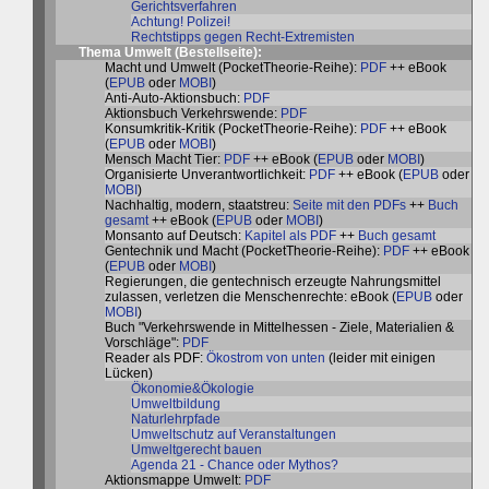
Gerichtsverfahren
Achtung! Polizei!
Rechtstipps gegen Recht-Extremisten
Thema Umwelt (
Bestellseite
):
Macht und Umwelt (PocketTheorie-Reihe):
PDF
++ eBook
(
EPUB
oder
MOBI
)
Anti-Auto-Aktionsbuch:
PDF
Aktionsbuch Verkehrswende:
PDF
Konsumkritik-Kritik (PocketTheorie-Reihe):
PDF
++ eBook
(
EPUB
oder
MOBI
)
Mensch Macht Tier:
PDF
++ eBook (
EPUB
oder
MOBI
)
Organisierte Unverantwortlichkeit:
PDF
++ eBook (
EPUB
oder
MOBI
)
Nachhaltig, modern, staatstreu:
Seite mit den PDFs
++
Buch
gesamt
++ eBook (
EPUB
oder
MOBI
)
Monsanto auf Deutsch:
Kapitel als PDF
++
Buch gesamt
Gentechnik und Macht (PocketTheorie-Reihe):
PDF
++ eBook
(
EPUB
oder
MOBI
)
Regierungen, die gentechnisch erzeugte Nahrungsmittel
zulassen, verletzen die Menschenrechte: eBook (
EPUB
oder
MOBI
)
Buch "Verkehrswende in Mittelhessen - Ziele, Materialien &
Vorschläge":
PDF
Reader als PDF:
Ökostrom von unten
(leider mit einigen
Lücken)
Ökonomie&Ökologie
Umweltbildung
Naturlehrpfade
Umweltschutz auf Veranstaltungen
Umweltgerecht bauen
Agenda 21 - Chance oder Mythos?
Aktionsmappe Umwelt:
PDF