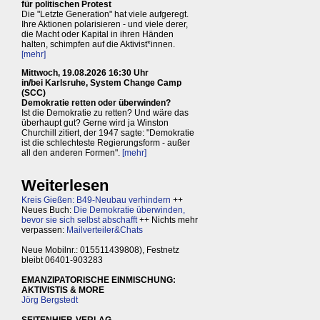
für politischen Protest
Die "Letzte Generation" hat viele aufgeregt.
Ihre Aktionen polarisieren - und viele derer,
die Macht oder Kapital in ihren Händen
halten, schimpfen auf die Aktivist*innen.
[mehr]
Mittwoch, 19.08.2026 16:30 Uhr
in/bei Karlsruhe, System Change Camp
(SCC)
Demokratie retten oder überwinden?
Ist die Demokratie zu retten? Und wäre das
überhaupt gut? Gerne wird ja Winston
Churchill zitiert, der 1947 sagte: "Demokratie
ist die schlechteste Regierungsform - außer
all den anderen Formen".
[mehr]
Weiterlesen
Kreis Gießen: B49-Neubau verhindern
++
Neues Buch:
Die Demokratie überwinden,
bevor sie sich selbst abschafft
++ Nichts mehr
verpassen:
Mailverteiler&Chats
Neue Mobilnr.: 015511439808), Festnetz
bleibt 06401-903283
EMANZIPATORISCHE EINMISCHUNG:
AKTIVISTIS & MORE
Jörg Bergstedt