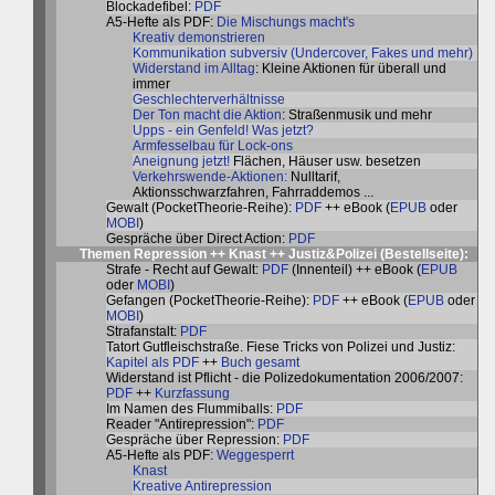
Blockadefibel:
PDF
A5-Hefte als PDF:
Die Mischungs macht's
Kreativ demonstrieren
Kommunikation subversiv (Undercover, Fakes und mehr)
Widerstand im Alltag
: Kleine Aktionen für überall und
immer
Geschlechterverhältnisse
Der Ton macht die Aktion
: Straßenmusik und mehr
Upps - ein Genfeld! Was jetzt?
Armfesselbau für Lock-ons
Aneignung jetzt!
Flächen, Häuser usw. besetzen
Verkehrswende-Aktionen:
Nulltarif,
Aktionsschwarzfahren, Fahrraddemos ...
Gewalt (PocketTheorie-Reihe):
PDF
++ eBook (
EPUB
oder
MOBI
)
Gespräche über Direct Action:
PDF
Themen Repression ++ Knast ++ Justiz&Polizei (
Bestellseite
):
Strafe - Recht auf Gewalt:
PDF
(Innenteil) ++ eBook (
EPUB
oder
MOBI
)
Gefangen (PocketTheorie-Reihe):
PDF
++ eBook (
EPUB
oder
MOBI
)
Strafanstalt:
PDF
Tatort Gutfleischstraße. Fiese Tricks von Polizei und Justiz:
Kapitel als PDF
++
Buch gesamt
Widerstand ist Pflicht - die Polizedokumentation 2006/2007:
PDF
++
Kurzfassung
Im Namen des Flummiballs:
PDF
Reader "Antirepression":
PDF
Gespräche über Repression:
PDF
A5-Hefte als PDF:
Weggesperrt
Knast
Kreative Antirepression