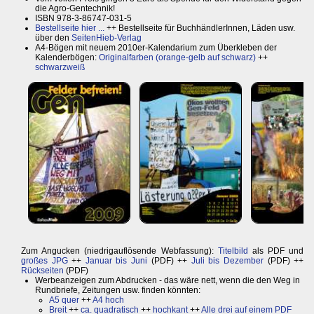
die Agro-Gentechnik!
ISBN 978-3-86747-031-5
Bestellseite hier ...
++ Bestellseite für BuchhändlerInnen, Läden usw.
über den
SeitenHieb-Verlag
A4-Bögen mit neuem 2010er-Kalendarium zum Überkleben der
Kalenderbögen:
Originalfarben (orange-gelb auf schwarz)
++
schwarzweiß
Zum Angucken (niedrigauflösende Webfassung):
Titelbild
als PDF und
großes JPG
++
Januar bis Juni
(PDF) ++
Juli bis Dezember
(PDF) ++
Rückseiten
(PDF)
Werbeanzeigen zum Abdrucken - das wäre nett, wenn die den Weg in
Rundbriefe, Zeitungen usw. finden könnten:
A5 quer
++
A4 hoch
Breit
++
ca. quadratisch
++
hochkant
++
Alle drei auf einem PDF