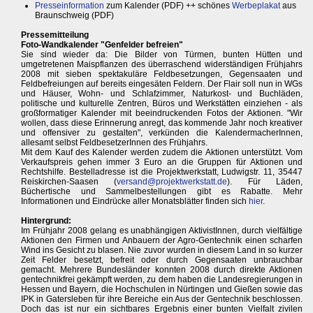
Presseinformation
zum Kalender (PDF) ++ schönes
Werbeplakat
aus
Braunschweig (PDF)
Pressemitteilung
Foto-Wandkalender "Genfelder befreien"
Sie sind wieder da: Die Bilder von Türmen, bunten Hütten und
umgetretenen Maispflanzen des überraschend widerständigen Frühjahrs
2008 mit sieben spektakuläre Feldbesetzungen, Gegensaaten und
Feldbefreiungen auf bereits eingesäten Feldern. Der Flair soll nun in WGs
und Häuser, Wohn- und Schlafzimmer, Naturkost- und Buchläden,
politische und kulturelle Zentren, Büros und Werkstätten einziehen - als
großformatiger Kalender mit beeindruckenden Fotos der Aktionen. "Wir
wollen, dass diese Erinnerung anregt, das kommende Jahr noch kreativer
und offensiver zu gestalten", verkünden die KalendermacherInnen,
allesamt selbst FeldbesetzerInnen des Frühjahrs.
Mit dem Kauf des Kalender werden zudem die Aktionen unterstützt. Vom
Verkaufspreis gehen immer 3 Euro an die Gruppen für Aktionen und
Rechtshilfe. Bestelladresse ist die Projektwerkstatt, Ludwigstr. 11, 35447
Reiskirchen-Saasen (
versand@projektwerkstatt.de
). Für Läden,
Büchertische und Sammelbestellungen gibt es Rabatte. Mehr
Informationen und Eindrücke aller Monatsblätter finden sich
hier
.
Hintergrund:
Im Frühjahr 2008 gelang es unabhängigen AktivistInnen, durch vielfältige
Aktionen den Firmen und Anbauern der Agro-Gentechnik einen scharfen
Wind ins Gesicht zu blasen. Nie zuvor wurden in diesem Land in so kurzer
Zeit Felder besetzt, befreit oder durch Gegensaaten unbrauchbar
gemacht. Mehrere Bundesländer konnten 2008 durch direkte Aktionen
gentechnikfrei gekämpft werden, zu dem haben die Landesregierungen in
Hessen und Bayern, die Hochschulen in Nürtingen und Gießen sowie das
IPK in Gatersleben für ihre Bereiche ein Aus der Gentechnik beschlossen.
Doch das ist nur ein sichtbares Ergebnis einer bunten Vielfalt zivilen