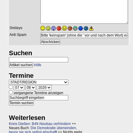
Smileys
Anti-Spam
Suchen
Hilfe
Termine
vergangene Termine anzeigen
Weiterlesen
Kreis Gießen: B49-Neubau verhindern
++
Neues Buch:
Die Demokratie überwinden,
bevor sie sich selbst abschafft
++ Nichts mehr