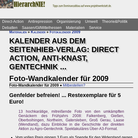
Direct-Action
Antirepression
Organisierung
Umwelt
Theorie&Politik
Debatten
Saasen/GI/Mittelhessen
Materialien
Service
Materialien
»
Kalender
»
Fotokalender 2009
KALENDER AUS DEM
SEITENHIEB-VERLAG: DIRECT
ACTION, ANTI-KNAST,
GENTECHNIK ...
Foto-Wandkalender für 2009
Foto-Wandkalender für 2009
●
Mitbestellen?
Genfelder befreien! ... Restexemplare für 5
Euro!
13 hochkarätige, mitreißende Foto von den umkämpften
Genäckern des Frühjahrs 2008: Falkenberg, Gießen,
Oberboihingen, Northeim, Gatersleben, Groß Gerau, Laase
(Wendland), dazu Einblicke in die Geschichte der direkten
Aktion zu Agro-Gentechnik. Spektakuläres Über-A3-Format.
Vom vollen Preis gingen 3 Euro als Spende für den Widerstand gegen