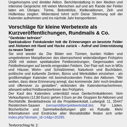
Ungehorsams und direkter Aktion. Berichterstattung in den Medien und
intensive Gespräche mit vielen Menschen auf und am Rande der Felder
taten ein Übriges. Türme, Betonklötze, Kletteraktionen, Zelt- und
Hüttenbau zeigten: Widerstand lohnt sich! Diese Stimmung soll der
Kalender aufnehmen und ins nächste Jahr transportieren.
Vorschläge für kleine Werbetexte als
Kurzveröffentlichungen, Rundmails & Co.
"Genfelder befreien"
Spektakulärer Fotokalender holt die Erinnerungen an besetzte Felder
und Aktionen mit Hand und Hacke zurück – Aufruf und Unterstützung
zu neuen Taten!
Sie sind wieder da: Die Bilder von Türmen, bunten Hütten und
umgetretenen Maispflanzen des überraschend widerständigen Frühjahrs
2008 mit sieben spektakuläre Feldbesetzungen, Gegensaaten und
Feldbefreiungen auf bereits eingesäten Feldern. Der Flair soll nun in WGs
und Häuser, Wohn- und Schlafzimmer, Naturkost- und Buchläden,
politische und kulturelle Zentren, Büros und Werkstätten einziehen - als
großformatiger Kalender mit beeindruckenden Fotos der Aktionen. "Wir
wollen, dass diese Erinnerung anregt, das kommende Jahr noch kreativer
und offensiver zu gestalten", verkünden die KalendermacherInnen,
allesamt selbst FeldbesetzerInnen des Frühjahrs.
Der Kauf des Kalenders unterstützt neue Gentechnikaktionen. Vom
Verkaufspreis (12,80 Euro) gehen 3 Euro an die Gruppen für Aktionen und
Rechtshilfe. Bestelladresse ist die Projektwerkstatt, Ludwigstr. 11, 35447
Reiskirchen-Saasen (
versand@projektwerkstatt.de
). Für Läden,
Büchertische und Sammelbestellungen gibt es Rabatte. Mehr
Informationen und Eindrücke aller Monatsblätter finden sich unter
index.php?domain_id=14&p=20285
.
Textvorschlag Nr. 2: