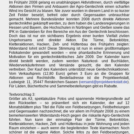
Im Frühjahr 2008 gelang es unabhängigen AktivistInnen, durch vielfältige
Aktionen den Firmen und Anbauern der Agro-Gentechnik einen scharfen
Wind ins Gesicht zu blasen. Nie zuvor wurden in diesem Land in so kurzer
Zeit Felder besetzt, befreit oder durch Gegensaaten unbrauchbar
gemacht. Mehrere Bundesländer konnten 2008 durch direkte Aktionen
gentechnikfrei gekämpft werden, zu dem haben die Landesregierungen in
Hessen und Bayern, die Hochschulen in Nürtingen und Gießen sowie das
IPK in Gatersleben für ihre Bereiche ein Aus der Gentechnik beschlossen.
Doch das ist nur ein sichtbares Ergebnis einer bunten Vielfalt zivilen
Ungehorsams und direkter Aktion. Die Türme, Betonklötze,
Kletteraktionen, Hacken, Zelt- und Hüttenbau des Frühjahrs zeigten:
Widerstand lohnt sich! Diese Stimmung ist nun in einen großformatigen
Fotokalender gewandelt worden – eine phantastische Erinnerung und
Motivation für ein gentechnikkritisches Jahr 2009. Der Kalender kann
direkt bestellt werden, zudem werden Naturkost- und Buchläden,
WiederverkäuferInnen und Versände gesucht, die den Kalender
vertreiben. Der Kauf des Kalenders unterstützt neue Gentechnikaktionen.
Vom Verkaufspreis (12,80 Euro) gehen 3 Euro an die Gruppen für
Aktionen und Rechtshilfe. Bestelladresse ist die Projektwerkstatt,
Ludwigstr. 11, 35447 Reiskirchen-Saasen (
versand@projektwerkstatt.de
).
Für Läden, Büchertische und Sammelbestellungen gibt es Rabatte.
Textvorschlag 3:
Größer als A3, spektakuläre Fotos und spannende Hintergrundtexte auf
den Rückseiten – so präsentiert sich ein Kalender, der auf 12
Monatsblättern plus Titel die Fülle von Feldbesetzungen, Feldbefreiungen
und Gegensaaten nachzeichnet, die vor allem im Frühjahr 2008 zu einem
bemerkenswerten Widerstands-Hoch gegen die riskante Agro-Gentechnik
führten. Nun kann der einmalige Flair der Türme, Betonklötze,
Kletteraktionen, Hacken, Zelt- und Hüttenbau in jede Wohnung und jeden
Raum einziehen – auch wenn die begleitenden Texte klarmachen: Noch
schöner ist die eigene Aktion. Solche Infos zu den Feldbesetzungen,