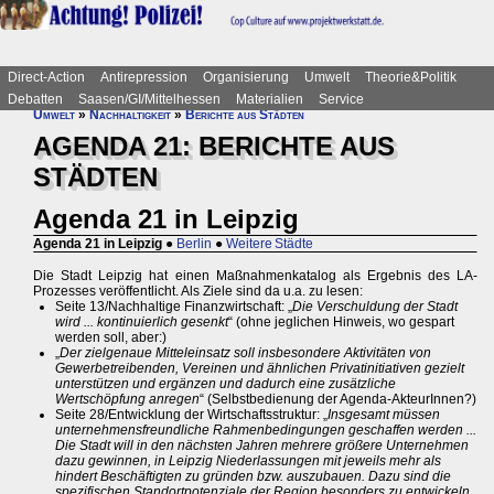
Direct-Action
Antirepression
Organisierung
Umwelt
Theorie&Politik
Debatten
Saasen/GI/Mittelhessen
Materialien
Service
Umwelt
»
Nachhaltigkeit
»
Berichte aus Städten
AGENDA 21: BERICHTE AUS
STÄDTEN
Agenda 21 in Leipzig
Agenda 21 in Leipzig
●
Berlin
●
Weitere Städte
Die Stadt Leipzig hat einen Maßnahmenkatalog als Ergebnis des LA-
Prozesses veröffentlicht. Als Ziele sind da u.a. zu lesen:
Seite 13/Nachhaltige Finanzwirtschaft: „
Die Verschuldung der Stadt
wird ... kontinuierlich gesenkt
“ (ohne jeglichen Hinweis, wo gespart
werden soll, aber:)
„
Der zielgenaue Mitteleinsatz soll insbesondere Aktivitäten von
Gewerbetreibenden, Vereinen und ähnlichen Privatinitiativen gezielt
unterstützen und ergänzen und dadurch eine zusätzliche
Wertschöpfung anregen
“ (Selbstbedienung der Agenda-AkteurInnen?)
Seite 28/Entwicklung der Wirtschaftsstruktur: „
Insgesamt müssen
unternehmensfreundliche Rahmenbedingungen geschaffen werden ...
Die Stadt will in den nächsten Jahren mehrere größere Unternehmen
dazu gewinnen, in Leipzig Niederlassungen mit jeweils mehr als
hindert Beschäftigten zu gründen bzw. auszubauen. Dazu sind die
spezifischen Standortpotenziale der Region besonders zu entwickeln