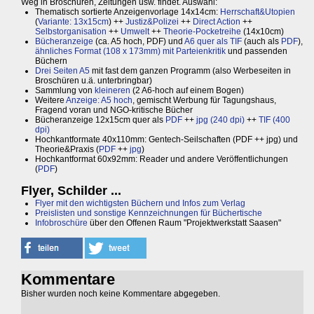
Weg in Broschüren, Zeitungen usw. findet. Auswahl:
Thematisch sortierte Anzeigenvorlage 14x14cm:
Herrschaft&Utopien
(
Variante: 13x15cm
) ++
Justiz&Polizei
++
Direct Action
++
Selbstorganisation
++
Umwelt
++
Theorie-Pocketreihe
(14x10cm)
Bücheranzeige
(ca. A5 hoch, PDF) und
A6 quer als TIF
(auch als
PDF
),
ähnliches Format (108 x 173mm) mit Parteienkritik
und passenden
Büchern
Drei Seiten A5
mit fast dem ganzen Programm (also Werbeseiten in
Broschüren u.ä. unterbringbar)
Sammlung von
kleineren
(2 A6-hoch auf einem Bogen)
Weitere
Anzeige: A5 hoch
, gemischt Werbung für Tagungshaus,
Fragend voran und NGO-kritische Bücher
Bücheranzeige 12x15cm quer als
PDF
++
jpg (240 dpi)
++
TIF (400
dpi)
Hochkantformate 40x110mm: Gentech-Seilschaften (PDF ++ jpg) und
Theorie&Praxis (
PDF
++
jpg
)
Hochkantformat 60x92mm: Reader und andere Veröffentlichungen
(
PDF
)
Flyer, Schilder ...
Flyer mit den wichtigsten Büchern und Infos zum Verlag
Preislisten und sonstige Kennzeichnungen für Büchertische
Infobroschüre
über den Offenen Raum "Projektwerkstatt Saasen"
Kommentare
Bisher wurden noch keine Kommentare abgegeben.