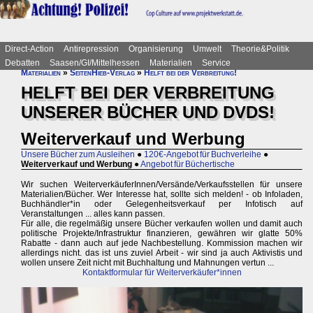
Direct-Action
Antirepression
Organisierung
Umwelt
Theorie&Politik
Debatten
Saasen/GI/Mittelhessen
Materialien
Service
Materialien
»
SeitenHieb-Verlag
»
Helft bei der Verbreitung!
HELFT BEI DER VERBREITUNG
UNSERER BÜCHER UND DVDS!
Weiterverkauf und Werbung
Unsere Bücher zum Ausleihen
●
120€-Angebot für Buchverleihe
●
Weiterverkauf und Werbung
●
Angebot für Büchertische
Wir suchen WeiterverkäuferInnen/Versände/Verkaufsstellen für unsere
Materialien/Bücher. Wer Interesse hat, sollte sich melden! - ob Infoladen,
Buchhändler*in oder Gelegenheitsverkauf per Infotisch auf
Veranstaltungen ... alles kann passen.
Für alle, die regelmäßig unsere Bücher verkaufen wollen und damit auch
politische Projekte/Infrastruktur finanzieren, gewähren wir glatte 50%
Rabatte - dann auch auf jede Nachbestellung. Kommission machen wir
allerdings nicht. das ist uns zuviel Arbeit - wir sind ja auch Aktivistis und
wollen unsere Zeit nicht mit Buchhaltung und Mahnungen vertun ...
Kontaktformular für Weiterverkäufer*innen