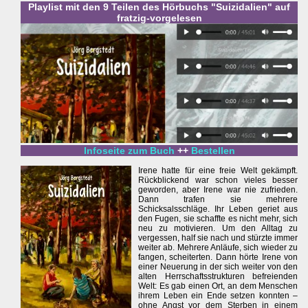
Playlist mit den 9 Teilen des Hörbuchs "Suizidalien" auf
fratzig-vorgelesen
Infoseite zum Buch
++
Bestellen
Irene hatte für eine freie Welt gekämpft.
Rückblickend war schon vieles besser
geworden, aber Irene war nie zufrieden.
Dann trafen sie mehrere
Schicksalsschläge. Ihr Leben geriet aus
den Fugen, sie schaffte es nicht mehr, sich
neu zu motivieren. Um den Alltag zu
vergessen, half sie nach und stürzte immer
weiter ab. Mehrere Anläufe, sich wieder zu
fangen, scheiterten. Dann hörte Irene von
einer Neuerung in der sich weiter von den
alten Herrschaftsstrukturen befreienden
Welt: Es gab einen Ort, an dem Menschen
ihrem Leben ein Ende setzen konnten –
ohne Angst vor dem Sterben in einem