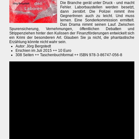
Die Branche gerät unter Druck - und macht
Fehler. Laborbaustellen werden besetzt,
dann zerstört. Die Polizei nimmt ihre
GegnerInnen auch zu leicht. Und muss
lernen. Eine Sonderkommission ermittelt.
Das Drama nimmt seinen Lauf. Zwischen
Spurensicherung, Vernehmungen, öffentlichen Debatten und
Strippenziehen hinter den Kulissen der Finanzförderungen entwickelt sich
ein Krimi der besonderen Art. Glauben Sie ja nicht, die phantastische
Erzählung könnte nicht wahr sein.
Autor: Jörg Bergstedt
Erschien im Juli 2015 ++ 10 Euro
308 Seiten ++ Taschenbuchformat ++ ISBN 978-3-86747-056-8