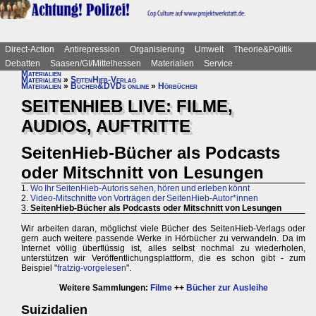
Direct-Action
Antirepression
Organisierung
Umwelt
Theorie&Politik
Debatten
Saasen/GI/Mittelhessen
Materialien
Service
Materialien
Materialien
»
SeitenHieb-Verlag
Materialien
»
Bücher&DVDs online
»
Hörbücher
SEITENHIEB LIVE: FILME,
AUDIOS, AUFTRITTE
SeitenHieb-Bücher als Podcasts
oder Mitschnitt von Lesungen
1.
Wo Ihr SeitenHieb-Autoris sehen, hören und erleben könnt
2.
Video-Mitschnitte von Vorträgen der SeitenHieb-Autor*innen
3.
SeitenHieb-Bücher als Podcasts oder Mitschnitt von Lesungen
Wir arbeiten daran, möglichst viele Bücher des SeitenHieb-Verlags oder
gern auch weitere passende Werke in Hörbücher zu verwandeln. Da im
Internet völlig überflüssig ist, alles selbst nochmal zu wiederholen,
unterstützen wir Veröffentlichungsplattform, die es schon gibt - zum
Beispiel "
fratzig-vorgelesen
".
Weitere Sammlungen:
Filme
++
Bücher zur Ausleihe
Suizidalien