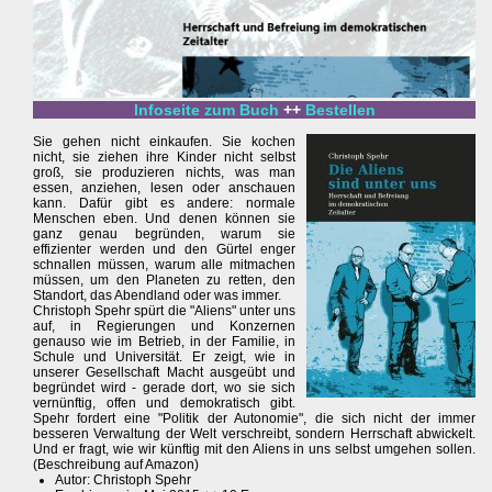
Infoseite zum Buch
++
Bestellen
Sie gehen nicht einkaufen. Sie kochen
nicht, sie ziehen ihre Kinder nicht selbst
groß, sie produzieren nichts, was man
essen, anziehen, lesen oder anschauen
kann. Dafür gibt es andere: normale
Menschen eben. Und denen können sie
ganz genau begründen, warum sie
effizienter werden und den Gürtel enger
schnallen müssen, warum alle mitmachen
müssen, um den Planeten zu retten, den
Standort, das Abendland oder was immer.
Christoph Spehr spürt die "Aliens" unter uns
auf, in Regierungen und Konzernen
genauso wie im Betrieb, in der Familie, in
Schule und Universität. Er zeigt, wie in
unserer Gesellschaft Macht ausgeübt und
begründet wird - gerade dort, wo sie sich
vernünftig, offen und demokratisch gibt.
Spehr fordert eine "Politik der Autonomie", die sich nicht der immer
besseren Verwaltung der Welt verschreibt, sondern Herrschaft abwickelt.
Und er fragt, wie wir künftig mit den Aliens in uns selbst umgehen sollen.
(Beschreibung auf Amazon)
Autor: Christoph Spehr