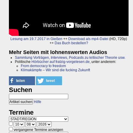
Lesung am 19.7.2017 in Gießen
++
Download als mp4-Datei
(HD, 720p)
++
Das Buch bestellen?
Mehr Seiten mit lohnenswerten Audios
Sammlung Vorträgen, Interviews, Podcasts zu kritischer Theorie usw.
Politische
Hörbücher auf fratzig-vorgelesen.de
, unter anderem:
From democracy to freedom
Klimakämpfe – Wir sind die fucking Zukunft
Suchen
Hilfe
Termine
vergangene Termine anzeigen