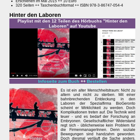
Erschienen im Mai 2015 ++ 10 Euro
320 Seiten ++ Taschenbuchformat ++ ISBN 978-3-86747-054-4
Hinter den Laboren
Playlist mit den 12 Teilen des Hörbuchs "Hinter den
Laboren" auf Youtube
Infoseite zum Buch
++
Bestellen
Es ist ein alter Menschheitstraum: Nicht zu
altern und nicht zu sterben. Mit einer
bahnbrechenden Entdeckung in den
Laboren der Spezialfirma BioGeronto
scheint er Wirklichkeit zu werden. Doch
Komplikationen treten auf. Die Technik wird
teuer - und es bedarf der Forschung an
Embryonen. Gesellschaftlicher Widerstand
regt sich - üblicherweise kein Problem für
die FirmenmanagerInnen. Denn soziale
Bewegungen sind handzahm geworden.
Doch diesmal verläuft die Sache anders.