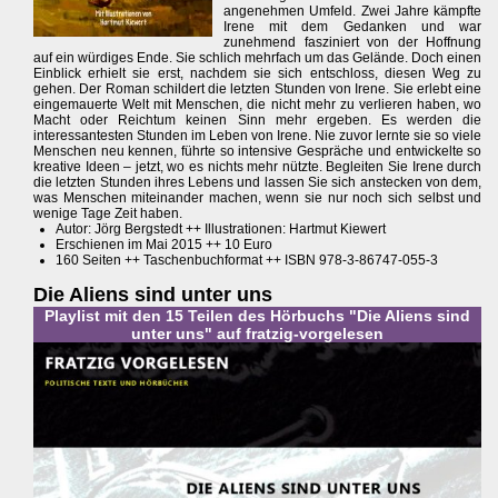
angenehmen Umfeld. Zwei Jahre kämpfte
Irene mit dem Gedanken und war
zunehmend fasziniert von der Hoffnung
auf ein würdiges Ende. Sie schlich mehrfach um das Gelände. Doch einen
Einblick erhielt sie erst, nachdem sie sich entschloss, diesen Weg zu
gehen. Der Roman schildert die letzten Stunden von Irene. Sie erlebt eine
eingemauerte Welt mit Menschen, die nicht mehr zu verlieren haben, wo
Macht oder Reichtum keinen Sinn mehr ergeben. Es werden die
interessantesten Stunden im Leben von Irene. Nie zuvor lernte sie so viele
Menschen neu kennen, führte so intensive Gespräche und entwickelte so
kreative Ideen – jetzt, wo es nichts mehr nützte. Begleiten Sie Irene durch
die letzten Stunden ihres Lebens und lassen Sie sich anstecken von dem,
was Menschen miteinander machen, wenn sie nur noch sich selbst und
wenige Tage Zeit haben.
Autor: Jörg Bergstedt ++ Illustrationen: Hartmut Kiewert
Erschienen im Mai 2015 ++ 10 Euro
160 Seiten ++ Taschenbuchformat ++ ISBN 978-3-86747-055-3
Die Aliens sind unter uns
Playlist mit den 15 Teilen des Hörbuchs "Die Aliens sind
unter uns" auf fratzig-vorgelesen