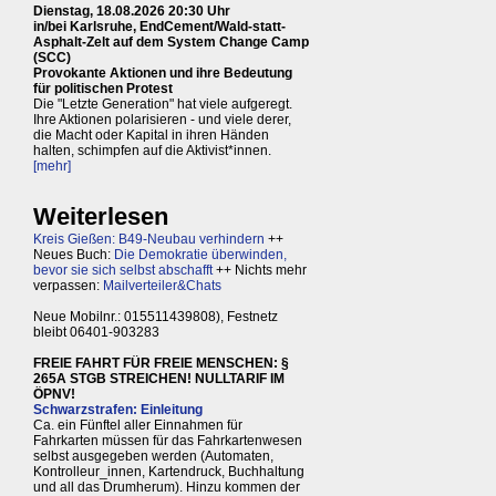
Dienstag, 18.08.2026 20:30 Uhr
in/bei Karlsruhe, EndCement/Wald-statt-
Asphalt-Zelt auf dem System Change Camp
(SCC)
Provokante Aktionen und ihre Bedeutung
für politischen Protest
Die "Letzte Generation" hat viele aufgeregt.
Ihre Aktionen polarisieren - und viele derer,
die Macht oder Kapital in ihren Händen
halten, schimpfen auf die Aktivist*innen.
[mehr]
Weiterlesen
Kreis Gießen: B49-Neubau verhindern
++
Neues Buch:
Die Demokratie überwinden,
bevor sie sich selbst abschafft
++ Nichts mehr
verpassen:
Mailverteiler&Chats
Neue Mobilnr.: 015511439808), Festnetz
bleibt 06401-903283
FREIE FAHRT FÜR FREIE MENSCHEN: §
265A STGB STREICHEN! NULLTARIF IM
ÖPNV!
Schwarzstrafen: Einleitung
Ca. ein Fünftel aller Einnahmen für
Fahrkarten müssen für das Fahrkartenwesen
selbst ausgegeben werden (Automaten,
Kontrolleur_innen, Kartendruck, Buchhaltung
und all das Drumherum). Hinzu kommen der