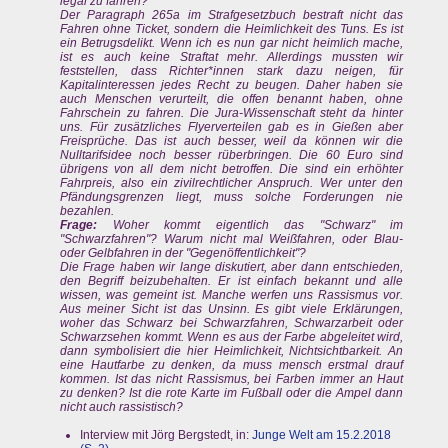
legal zu fahren?
Der Paragraph 265a im Strafgesetzbuch bestraft nicht das
Fahren ohne Ticket, sondern die Heimlichkeit des Tuns. Es ist
ein Betrugsdelikt. Wenn ich es nun gar nicht heimlich mache,
ist es auch keine Straftat mehr. Allerdings mussten wir
feststellen, dass Richter*innen stark dazu neigen, für
Kapitalinteressen jedes Recht zu beugen. Daher haben sie
auch Menschen verurteilt, die offen benannt haben, ohne
Fahrschein zu fahren. Die Jura-Wissenschaft steht da hinter
uns. Für zusätzliches Flyerverteilen gab es in Gießen aber
Freisprüche. Das ist auch besser, weil da können wir die
Nulltarifsidee noch besser rüberbringen. Die 60 Euro sind
übrigens von all dem nicht betroffen. Die sind ein erhöhter
Fahrpreis, also ein zivilrechtlicher Anspruch. Wer unter den
Pfändungsgrenzen liegt, muss solche Forderungen nie
bezahlen.
Frage:
Woher kommt eigentlich das "Schwarz" im
"Schwarzfahren"? Warum nicht mal Weißfahren, oder Blau-
oder Gelbfahren in der "Gegenöffentlichkeit"?
Die Frage haben wir lange diskutiert, aber dann entschieden,
den Begriff beizubehalten. Er ist einfach bekannt und alle
wissen, was gemeint ist. Manche werfen uns Rassismus vor.
Aus meiner Sicht ist das Unsinn. Es gibt viele Erklärungen,
woher das Schwarz bei Schwarzfahren, Schwarzarbeit oder
Schwarzsehen kommt. Wenn es aus der Farbe abgeleitet wird,
dann symbolisiert die hier Heimlichkeit, Nichtsichtbarkeit. An
eine Hautfarbe zu denken, da muss mensch erstmal drauf
kommen. Ist das nicht Rassismus, bei Farben immer an Haut
zu denken? Ist die rote Karte im Fußball oder die Ampel dann
nicht auch rassistisch?
Interview mit Jörg Bergstedt, in:
Junge Welt am 15.2.2018