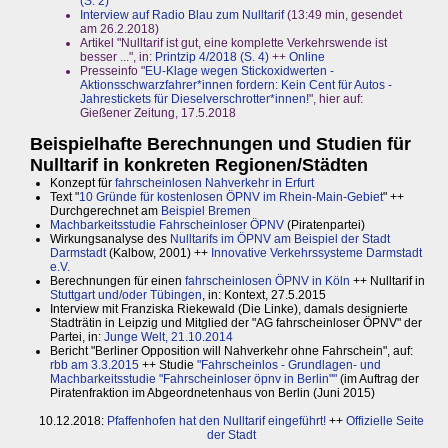
(S. 2)
Interview auf Radio Blau zum Nulltarif
(13:49 min, gesendet
am 26.2.2018)
Artikel "Nulltarif ist gut, eine komplette Verkehrswende ist
besser ...", in:
Printzip 4/2018 (S. 4)
++
Online
Presseinfo "
EU-Klage wegen Stickoxidwerten -
Aktionsschwarzfahrer*innen fordern: Kein Cent für Autos -
Jahrestickets für Dieselverschrotter*innen!
", hier auf:
Gießener Zeitung, 17.5.2018
Beispielhafte Berechnungen und Studien für
Nulltarif in konkreten Regionen/Städten
Konzept für
fahrscheinlosen Nahverkehr in Erfurt
Text "
10 Gründe für kostenlosen ÖPNV im Rhein-Main-Gebiet
" ++
Durchgerechnet am
Beispiel Bremen
Machbarkeitsstudie Fahrscheinloser ÖPNV
(Piratenpartei)
Wirkungsanalyse des
Nulltarifs im ÖPNV am Beispiel der Stadt
Darmstadt
(Kalbow, 2001) ++
Innovative Verkehrssysteme Darmstadt
e.V.
Berechnungen für einen
fahrscheinlosen ÖPNV in Köln
++ Nulltarif in
Stuttgart und/oder Tübingen
, in: Kontext, 27.5.2015
Interview mit Franziska Riekewald (Die Linke), damals designierte
Stadträtin in Leipzig und Mitglied der "AG fahrscheinloser ÖPNV" der
Partei, in:
Junge Welt, 21.10.2014
Bericht "Berliner Opposition will Nahverkehr ohne Fahrschein", auf:
rbb am 3.3.2015
++ Studie
"Fahrscheinlos - Grundlagen- und
Machbarkeitsstudie "Fahrscheinloser öpnv in Berlin""
(im Auftrag der
Piratenfraktion im Abgeordnetenhaus von Berlin (Juni 2015)
10.12.2018:
Pfaffenhofen hat den Nulltarif eingeführt!
++
Offizielle Seite
der Stadt