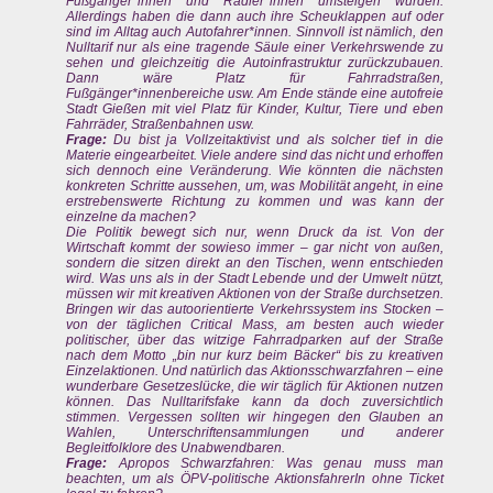
Fußgänger*innen und Radler*innen umsteigen würden.
Allerdings haben die dann auch ihre Scheuklappen auf oder
sind im Alltag auch Autofahrer*innen. Sinnvoll ist nämlich, den
Nulltarif nur als eine tragende Säule einer Verkehrswende zu
sehen und gleichzeitig die Autoinfrastruktur zurückzubauen.
Dann wäre Platz für Fahrradstraßen,
Fußgänger*innenbereiche usw. Am Ende stände eine autofreie
Stadt Gießen mit viel Platz für Kinder, Kultur, Tiere und eben
Fahrräder, Straßenbahnen usw.
Frage:
Du bist ja Vollzeitaktivist und als solcher tief in die
Materie eingearbeitet. Viele andere sind das nicht und erhoffen
sich dennoch eine Veränderung. Wie könnten die nächsten
konkreten Schritte aussehen, um, was Mobilität angeht, in eine
erstrebenswerte Richtung zu kommen und was kann der
einzelne da machen?
Die Politik bewegt sich nur, wenn Druck da ist. Von der
Wirtschaft kommt der sowieso immer – gar nicht von außen,
sondern die sitzen direkt an den Tischen, wenn entschieden
wird. Was uns als in der Stadt Lebende und der Umwelt nützt,
müssen wir mit kreativen Aktionen von der Straße durchsetzen.
Bringen wir das autoorientierte Verkehrssystem ins Stocken –
von der täglichen Critical Mass, am besten auch wieder
politischer, über das witzige Fahrradparken auf der Straße
nach dem Motto „bin nur kurz beim Bäcker“ bis zu kreativen
Einzelaktionen. Und natürlich das Aktionsschwarzfahren – eine
wunderbare Gesetzeslücke, die wir täglich für Aktionen nutzen
können. Das Nulltarifsfake kann da doch zuversichtlich
stimmen. Vergessen sollten wir hingegen den Glauben an
Wahlen, Unterschriftensammlungen und anderer
Begleitfolklore des Unabwendbaren.
Frage:
Apropos Schwarzfahren: Was genau muss man
beachten, um als ÖPV-politische AktionsfahrerIn ohne Ticket