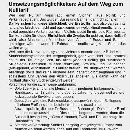
Umsetzungsmöglichkeiten: Auf dem Weg zum
Nulltarif
Wer den Nulltarif vorschlägt, erntet Stöhnen aus Politik und
Verkehrsbetrieben: Das würden Busse und Bahnen gar nicht schaffen.
Danke schön für diese Ehrlichkeit, die Erste:
Ihr habt also Jahrzehnte
lang alles falsch gemacht und packt einen umwelt-, klimafreundlichen und
sozial gerechten Verkehr gar nicht. Vielleicht seid Ihr nicht die Richtigen ...
Danke schön für diese Ehrlichkeit, die Zweite:
Ihr gebt zu, dass Nulltarif
wirkt, also Massen an Menschen vom Auto auf Busse und Bahnen
umsteigen würden, wenn die Fahrscheine endlich weg sind. Genau das
wollen wir ja!
Weil aber die Nahverkehrssysteme vielerorts marode oder, z.B. bei vielen
Straßenbahnsystemen der Vergangenheit, ganz vernichtet sind, braucht
es in der Tat einige Zeit, bis alles (wieder) richtig gut funktioniert.
Stillgelegte Bahnlinien müssen reaktiviert, Straßen- und Seilbahnen
(aus-)gebaut, Autostraßen in Fahrradstraßen usw. umgewandelt werden.
Allerdings sollte das keine Ausrede sein, daher: Sofort beginnen und in
spätestens fünf Jahren den Abschluss anpeilen. Bis dahin kann der
Nulltarif Stück für Stück eingeführt werden.
Vorschläge für die stufenweise Einführung:
Sofortige Freifahrt für alle Menschen mit niedrigen Einkommen, mit
Handicap, unter 18 Jahren und über 65 Jahren (und eventuell weitere
festzulegende Bevölkerungsgruppen.
Jedes Jahr wird eine Fahrzeugklasse ausgewählt, deren Stilllegung
mit einem Freifahrschein belohnt wird - also quasi eine
Abwrackprämie, die aber für Busse und Bahnen gilt. Da könnte z.B. mit
den momentan umstrittenen Dieselautos begonnen werden, dann die
Autos mit besonders großem Verbrauch, Zweit- und Drittfahrzeuge in
Haushalten usw.
Alternativer Vorschlag: Sanfter Übergang vom jetzigem Zustand zum
Nulltarif: Ab sofort werden jedes Jahr alle Fahrpreise um 10% vom