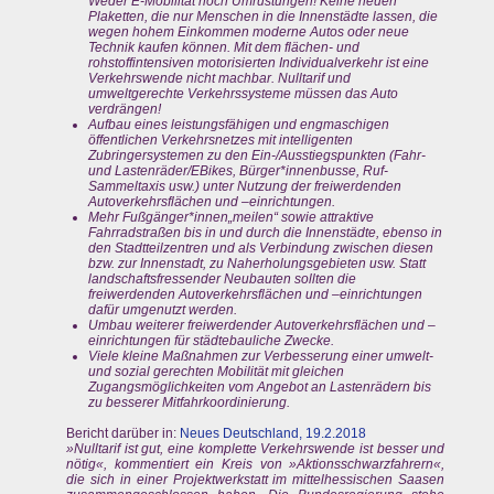
Weder E-Mobilität noch Umrüstungen! Keine neuen
Plaketten, die nur Menschen in die Innenstädte lassen, die
wegen hohem Einkommen moderne Autos oder neue
Technik kaufen können. Mit dem flächen- und
rohstoffintensiven motorisierten Individualverkehr ist eine
Verkehrswende nicht machbar. Nulltarif und
umweltgerechte Verkehrssysteme müssen das Auto
verdrängen!
Aufbau eines leistungsfähigen und engmaschigen
öffentlichen Verkehrsnetzes mit intelligenten
Zubringersystemen zu den Ein-/Ausstiegspunkten (Fahr-
und Lastenräder/EBikes, Bürger*innenbusse, Ruf-
Sammeltaxis usw.) unter Nutzung der freiwerdenden
Autoverkehrsflächen und –einrichtungen.
Mehr Fußgänger*innen„meilen“ sowie attraktive
Fahrradstraßen bis in und durch die Innenstädte, ebenso in
den Stadtteilzentren und als Verbindung zwischen diesen
bzw. zur Innenstadt, zu Naherholungsgebieten usw. Statt
landschaftsfressender Neubauten sollten die
freiwerdenden Autoverkehrsflächen und –einrichtungen
dafür umgenutzt werden.
Umbau weiterer freiwerdender Autoverkehrsflächen und –
einrichtungen für städtebauliche Zwecke.
Viele kleine Maßnahmen zur Verbesserung einer umwelt-
und sozial gerechten Mobilität mit gleichen
Zugangsmöglichkeiten vom Angebot an Lastenrädern bis
zu besserer Mitfahrkoordinierung.
Bericht darüber in:
Neues Deutschland, 19.2.2018
»Nulltarif ist gut, eine komplette Verkehrswende ist besser und
nötig«, kommentiert ein Kreis von »Aktionsschwarzfahrern«,
die sich in einer Projektwerkstatt im mittelhessischen Saasen