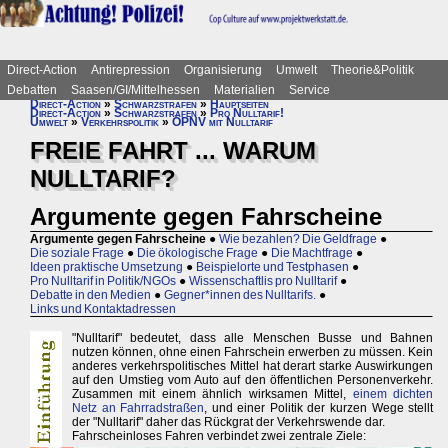
Direct-Action
Antirepression
Organisierung
Umwelt
Theorie&Politik
Debatten
Saasen/GI/Mittelhessen
Materialien
Service
Direct-Action
»
Schwarzstrafen
»
Hauptseiten
Direct-Action
»
Schwarzstrafen
»
Pro Nulltarif!
Umwelt
»
Verkehrspolitik
»
ÖPNV mit Nulltarif
FREIE FAHRT ... WARUM
NULLTARIF?
Argumente gegen Fahrscheine
Argumente gegen Fahrscheine
●
Wie bezahlen? Die Geldfrage
●
Die soziale Frage
●
Die ökologische Frage
●
Die Machtfrage
●
Ideen praktische Umsetzung
●
Beispielorte und Testphasen
●
Pro Nulltarif in Politik/NGOs
●
Wissenschaftlis pro Nulltarif
●
Debatte in den Medien
●
Gegner*innen des Nulltarifs.
●
Links und Kontaktadressen
"Nulltarif" bedeutet, dass alle Menschen Busse und Bahnen
nutzen können, ohne einen Fahrschein erwerben zu müssen. Kein
anderes verkehrspolitisches Mittel hat derart starke Auswirkungen
auf den Umstieg vom Auto auf den öffentlichen Personenverkehr.
Zusammen mit einem ähnlich wirksamen Mittel,
einem dichten
Netz an Fahrradstraßen
, und einer Politik der kurzen Wege stellt
der "Nulltarif" daher das Rückgrat der Verkehrswende dar.
Fahrscheinloses Fahren verbindet zwei zentrale Ziele: