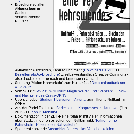
25)
Broschüre zu allen
Aktionsideen in
Sachen
Verkehrswende,
Nulltarif,
Aktionsschwarzfahren, Fahrrad und mehr (
Download als PDF
++
Bestellen als A5-Broschüre
) ... selbstverständlich Creative Commons -
also druckt die gerne nach und bringt sie in Umlauf!!!
Sendung "Vision Nahverkehr" zum Nulltarif auf
Deutschlandfunk am
4.12.2015
Vom VCD: "
ÖPNV zum Nulltarif: Möglichkeiten und Grenzen
" ++
Vor-
und Nachteile des Gratis-ÖPNV
Übersicht über
Studien, Positionen, Material
zum Thema Nulltarif im
ÖPNV
Aus der Partei Die Linke:
Bericht eines Kongresses in Hannover
(Juni
2015) ++
Plan B: Mobilität
Dokumentation in der ZDF-Reihe "plan b" mit vielen Informationen
über Städte, in denen es schon den Nulltarif gibt: "
Fahren ohne
Fahrschein - Kostenloser Nahverkehr
"
Spendenfinanzierte
Ausprobier-Jahresticket-Verschenkaktion