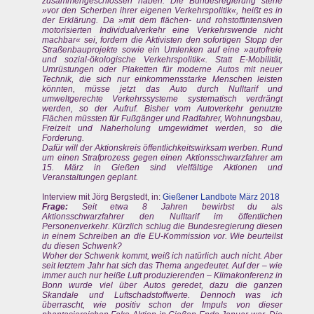
zusammengeschlossen haben. Die Bundesregierung stehe
»vor den Scherben ihrer eigenen Verkehrspolitik«, heißt es in
der Erklärung. Da »mit dem flächen- und rohstoffintensiven
motorisierten Individualverkehr eine Verkehrswende nicht
machbar« sei, fordern die Aktivisten den sofortigen Stopp der
Straßenbauprojekte sowie ein Umlenken auf eine »autofreie
und sozial-ökologische Verkehrspolitik«. Statt E-Mobilität,
Umrüstungen oder Plaketten für moderne Autos mit neuer
Technik, die sich nur einkommensstarke Menschen leisten
könnten, müsse jetzt das Auto durch Nulltarif und
umweltgerechte Verkehrssysteme systematisch verdrängt
werden, so der Aufruf. Bisher vom Autoverkehr genutzte
Flächen müssten für Fußgänger und Radfahrer, Wohnungsbau,
Freizeit und Naherholung umgewidmet werden, so die
Forderung.
Dafür will der Aktionskreis öffentlichkeitswirksam werben. Rund
um einen Strafprozess gegen einen Aktionsschwarzfahrer am
15. März in Gießen sind vielfältige Aktionen und
Veranstaltungen geplant.
Interview mit Jörg Bergstedt, in:
Gießener Landbote März 2018
Frage:
Seit etwa 8 Jahren bewirbst du als
Aktionsschwarzfahrer den Nulltarif im öffentlichen
Personenverkehr. Kürzlich schlug die Bundesregierung diesen
in einem Schreiben an die EU-Kommission vor. Wie beurteilst
du diesen Schwenk?
Woher der Schwenk kommt, weiß ich natürlich auch nicht. Aber
seit letztem Jahr hat sich das Thema angedeutet. Auf der – wie
immer auch nur heiße Luft produzierenden – Klimakonferenz in
Bonn wurde viel über Autos geredet, dazu die ganzen
Skandale und Luftschadstoffwerte. Dennoch was ich
überrascht, wie positiv schon der Impuls von dieser