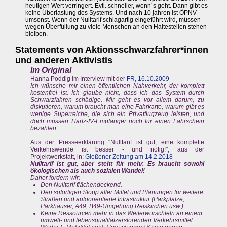
heutigen Wert verringert. Evtl. schneller, wenn´s geht. Dann gibt es
keine Überlastung des Systems. Und nach 10 jahren ist ÖPNV
umsonst. Wenn der Nulltarif schlagartig eingeführt wird, müssen
wegen Überfüllung zu viele Menschen an den Haltestellen stehen
bleiben.
Statements von Aktionsschwarzfahrer*innen
und anderen Aktivistis
Im Original
Hanna Poddig im Interview mit der
FR, 16.10.2009
Ich wünsche mir einen öffentlichen Nahverkehr, der komplett
kostenfrei ist. Ich glaube nicht, dass ich das System durch
Schwarzfahren schädige. Mir geht es vor allem darum, zu
diskutieren, warum braucht man eine Fahrkarte, warum gibt es
wenige Superreiche, die sich ein Privatflugzeug leisten, und
doch müssen Hartz-IV-Empfänger noch für einen Fahrschein
bezahlen.
Aus der Presseerklärung "Nulltarif ist gut, eine komplette
Verkehrswende ist besser - und nötig!", aus der
Projektwerkstatt, in:
Gießener Zeitung am 14.2.2018
Nulltarif ist gut, aber steht für mehr. Es braucht sowohl
ökologischen als auch sozialen Wandel!
Daher fordern wir:
Den Nulltarif flächendeckend.
Den sofortigen Stopp aller Mittel und Planungen für weitere
Straßen und autoorientierte Infrastruktur (Parkplätze,
Parkhäuser, A49, B49-Umgehung Reiskirchen usw.).
Keine Ressourcen mehr in das Weiterwurschteln an einem
umwelt- und lebensqualitätzerstörenden Verkehrsmittel: