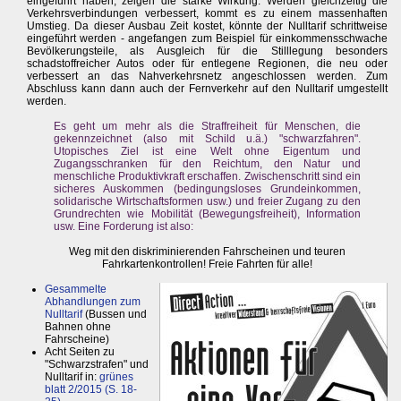
eingeführt haben, zeigen die starke Wirkung. Werden gleichzeitig die
Verkehrsverbindungen verbessert, kommt es zu einem massenhaften
Umstieg. Da dieser Ausbau Zeit kostet, könnte der Nulltarif schrittweise
eingeführt werden - angefangen zum Beispiel für einkommensschwache
Bevölkerungsteile, als Ausgleich für die Stilllegung besonders
schadstoffreicher Autos oder für entlegene Regionen, die neu oder
verbessert an das Nahverkehrsnetz angeschlossen werden. Zum
Abschluss kann dann auch der Fernverkehr auf den Nulltarif umgestellt
werden.
Es geht um mehr als die Straffreiheit für Menschen, die
gekennzeichnet (also mit Schild u.ä.) "schwarzfahren".
Utopisches Ziel ist eine Welt ohne Eigentum und
Zugangsschranken für den Reichtum, den Natur und
menschliche Produktivkraft erschaffen. Zwischenschritt sind ein
sicheres Auskommen (bedingungsloses Grundeinkommen,
solidarische Wirtschaftsformen usw.) und freier Zugang zu den
Grundrechten wie Mobilität (Bewegungsfreiheit), Information
usw. Eine Forderung ist also:
Weg mit den diskriminierenden Fahrscheinen und teuren
Fahrkartenkontrollen! Freie Fahrten für alle!
Gesammelte
Abhandlungen zum
Nulltarif
(Bussen und
Bahnen ohne
Fahrscheine)
Acht Seiten zu
"Schwarzstrafen" und
Nulltarif in:
grünes
blatt 2/2015 (S. 18-