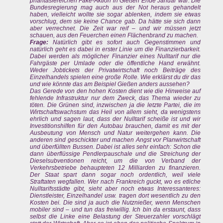
phantasiereichen Fake-Aktion in Gießen Ende Januar war. Die
Bundesregierung mag auch aus der Not heraus gehandelt
haben, vielleicht wollte sie sogar ablenken, indem sie etwas
vorschlug, dem sie keine Chance gab. Da hätte sie sich dann
aber verrechnet. Die Zeit war reif – und wir müssen jetzt
schauen, aus den Feuerchen einen Flächenbrand zu machen.
Frage:
Natürlich gibt es sofort auch Gegenstimmen und
natürlich geht es dabei in erster Linie um die Finanzierbarkeit.
Dabei werden als möglicher Finanzier eines Nulltarif nur die
Fahrgäste per Umlade oder die öffentliche Hand erwähnt.
Weder Jobtickets der Privatwirtschaft noch Beiträge des
Einzelhandels spielen eine große Rolle. Wie erklärst du dir das
und wie könnte das am Beispiel Gießen anders aussehen?
Das Gerede von den hohen Kosten dient wie die Hinweise auf
fehlende Infrastruktur nur dem Zweck, das Thema wieder zu
töten. Die Grünen sind, inzwischen ja die letzte Partei, die im
Wirtschaftswachstum das Heil von allem sieht, da wenigstens
ehrlich und sagen laut, dass der Nulltarif scheiße ist und wir
Investitionshilfen für den Autobau brauchen, damit es mit der
Ausbeutung von Mensch und Natur weitergehen kann. Die
anderen sind geschickter und machen Angst vor Planwirtschaft
und überfüllten Bussen. Dabei ist alles sehr einfach: Schon die
dann überflüssige Pendlerpauschale und die Streichung der
Dieselsubventionen reicht, um die von Verband der
Verkehrsbetriebe behaupteten 12 Milliarden zu finanzieren.
Der Staat spart dann sogar noch ordentlich, weil viele
Straftaten wegfallen. Wer nach Frankreich guckt, wo es etliche
Nulltarifsstädte gibt, sieht aber noch etwas Interessanteres:
Dienstleister, Einzelhandel usw. tragen dort wesentlich zu den
Kosten bei. Die sind ja auch die Nutznießer, wenn Menschen
mobiler sind – und tun das freiwillig. Ich bin da erstaunt, dass
selbst die Linke eine Belastung der Steuerzahler vorschlägt