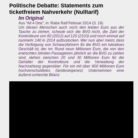
Politische Debatte: Statements zum
ticketfreiem Nahverkehr (Nulltarif)
Im Original
Aus "All 4 One", in: Rabe Ralf Februar 2014 (S. 18)
Um diesen Menschen auch noch den letzten Euro aus der
Tasche zu ziehen, scheute sich die BVG nicht, die Zahl der
Kontrolleure von 60 (2012) auf 120 (2103) und noch einmal auf
nunmehr 140 in 2014 aufzustocken. Wer nun aber meint, dass
die Verfolgung von Schwarzfahrern für die BVG ein lukratives
Geschäft ist, der irrt. Rund neun Millionen Euro, die von den
erwischten blinden Passagieren jährlich an die BVG zu zahlen
sind, stehen zwischen 20 und 30 Millionen Euro für die
Gehälter der Kontrolleure und die Verwaltung der
Nachzahlung gegenüber. Für ein mit über 800 Millionen Euro
hochverschuldetes (landeseigenes) Unternehmen eine
äußerst schlechte Bilanz.