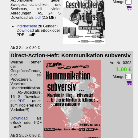
Aktionsformen gegen
Menge
Zweigeschlechtlichkeit und
Sexismus, mit vielen
Anregungen. A5, 24 S.
Download als
.pdf
(2.5 MB)
Internetseite
zu Gender ++
Download
als eBook oder
PDF ...
adP
Ab 3 Stück 0,80 €.
Direct-Action-Heft: Kommunikation subversiv
Welche Formen
Art.-Nr.: 0308
der
1,00 €
Gesprächsführung
gibt es:
Menge
Provozieren,
Verwirren,
Überidentifikation
... A5-Broschüre,
16 S. Download
als
PDF ...
(auch
zum Kopieren und
Verteilen!!!)
Download
als
eBook oder PDF
...
adP
Ab 3 Stück 0,80 €.