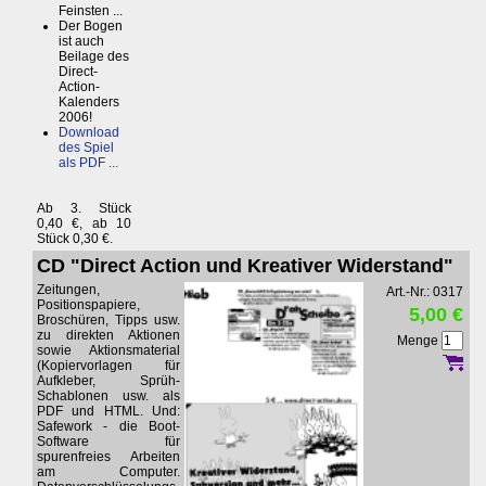
Feinsten ...
Der Bogen
ist auch
Beilage des
Direct-
Action-
Kalenders
2006!
Download
des Spiel
als PDF ...
Ab 3. Stück
0,40 €, ab 10
Stück 0,30 €.
CD "Direct Action und Kreativer Widerstand"
Zeitungen,
Art.-Nr.: 0317
Positionspapiere,
5,00 €
Broschüren, Tipps usw.
zu direkten Aktionen
Menge
sowie Aktionsmaterial
(Kopiervorlagen für
Aufkleber, Sprüh-
Schablonen usw. als
PDF und HTML. Und:
Safework - die Boot-
Software für
spurenfreies Arbeiten
am Computer.