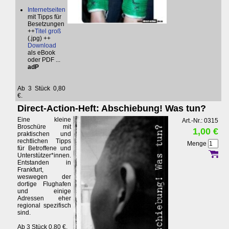
Internetseiten
mit Tipps für
Besetzungen
++
Titel groß
(.jpg) ++
Download
als eBook
oder PDF ...
adP
Ab 3 Stück 0,80
€.
Direct-Action-Heft: Abschiebung! Was tun?
Eine kleine
Art.-Nr.: 0315
Broschüre mit
1,00 €
praktischen und
rechtlichen Tipps
Menge
für Betroffene und
Unterstützer*innen.
Entstanden in
Frankfurt,
weswegen der
dortige Flughafen
und einige
Adressen eher
regional spezifisch
sind.
Ab 3 Stück 0,80 €.