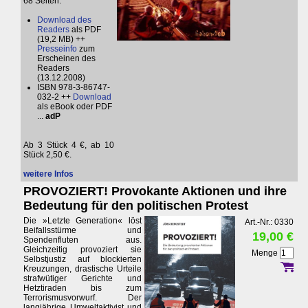
68 Seiten.
Download des
Readers
als PDF
(19,2 MB) ++
Presseinfo
zum
Erscheinen des
Readers
(13.12.2008)
ISBN 978-3-86747-
032-2 ++
Download
als eBook oder PDF
...
adP
Ab 3 Stück 4 €, ab 10
Stück 2,50 €.
weitere Infos
PROVOZIERT! Provokante Aktionen und ihre
Bedeutung für den politischen Protest
Die »Letzte Generation« löst
Art.-Nr.: 0330
Beifallsstürme und
19,00 €
Spendenfluten aus.
Gleichzeitig provoziert sie
Menge
Selbstjustiz auf blockierten
Kreuzungen, drastische Urteile
strafwütiger Gerichte und
Hetztiraden bis zum
Terrorismusvorwurf. Der
langjährige Umweltaktivist und