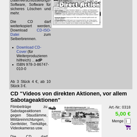
Datenverschlüsselungs-
Software, Software für
sicheres Löschen und
mehr.
Die CD darf
weiterkopiert werden,
Download
CD-ISO-
Datei
zum
Selberbrennen.
Download CD-
Cover
(für
Weiterproduzieren
hilfreich) ...
adP
ISBN 978-3-86747-
010-0
Ab 3 Stück 4 €, ab 10
Stück 3 €.
CD "Videos von direkten Aktionen, vor allem
Sabotageaktionen"
Filmbeiträge zu
Art.-Nr.: 0318
Sabotageaktionen
5,00 €
gegen Staudämme,
Militäreinrichtungen,
Menge
Genfelder, Tierkäfige,
Videokameras usw.
Die CD darf