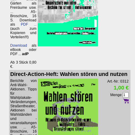
Gärten als
Freiräume usw.
... A5-
Broschüre, 16
S. Download
als
PDF ...
(auch zum
Kopieren und
Verteilen!!!)
Download
als
eBook oder
PDF ...
adP
Ab 3 Stück 0,80
€.
Direct-Action-Heft: Wahlen stören und nutzen
Berichte von
Art.-Nr.: 0312
Anti-Wahl-
1,00 €
Aktionen. Tipps
für
Menge
Wahlplakate-
Veränderungen,
Straßentheater,
Aktionen bei
Wahlständen
und -
veranstaltungen
usw. ... A5-
Broschüre, 16