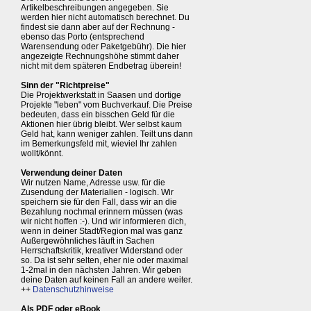
Artikelbeschreibungen angegeben. Sie
werden hier nicht automatisch berechnet. Du
findest sie dann aber auf der Rechnung -
ebenso das Porto (entsprechend
Warensendung oder Paketgebühr). Die hier
angezeigte Rechnungshöhe stimmt daher
nicht mit dem späteren Endbetrag überein!
Sinn der "Richtpreise"
Die Projektwerkstatt in Saasen und dortige
Projekte "leben" vom Buchverkauf. Die Preise
bedeuten, dass ein bisschen Geld für die
Aktionen hier übrig bleibt. Wer selbst kaum
Geld hat, kann weniger zahlen. Teilt uns dann
im Bemerkungsfeld mit, wieviel Ihr zahlen
wollt/könnt.
Verwendung deiner Daten
Wir nutzen Name, Adresse usw. für die
Zusendung der Materialien - logisch. Wir
speichern sie für den Fall, dass wir an die
Bezahlung nochmal erinnern müssen (was
wir nicht hoffen :-). Und wir informieren dich,
wenn in deiner Stadt/Region mal was ganz
Außergewöhnliches läuft in Sachen
Herrschaftskritik, kreativer Widerstand oder
so. Da ist sehr selten, eher nie oder maximal
1-2mal in den nächsten Jahren. Wir geben
deine Daten auf keinen Fall an andere weiter.
++
Datenschutzhinweise
Als PDF oder eBook