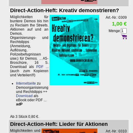
Direct-Action-Heft: Kreativ demonstrieren?
Möglichkeiten für
Art.-Nr.: 0309
buntere Demos bis hin
1,00 €
zu Reclaim the Streets.
Aktionen auf und an
Menge
Demos.
Organisierungs- und
Rechtstipps
(Anmeldung,
Auflösung,
Polizeibefugnissen
usw.) für Demos. ... A5-
Broschüre, 16 S.
Download als
PDF ...
(auch zum Kopieren
und Verteilen!!!)
Internetseite
zu
Demoorganisierung
und Rechtstipps ++
Download
als
eBook oder PDF ...
adP
Ab 3 Stück 0,80 €.
Direct-Action-Heft: Lieder für Aktionen
Möglichkeiten und
Art.-Nr.: 0310