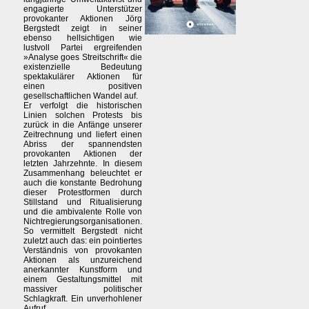
engagierte Unterstützer
provokanter Aktionen Jörg
Bergstedt zeigt in seiner
ebenso hellsichtigen wie
lustvoll Partei ergreifenden
»Analyse goes Streitschrift« die
existenzielle Bedeutung
spektakulärer Aktionen für
einen positiven
gesellschaftlichen Wandel auf.
Er verfolgt die historischen
Linien solchen Protests bis
zurück in die Anfänge unserer
Zeitrechnung und liefert einen
Abriss der spannendsten
provokanten Aktionen der
letzten Jahrzehnte. In diesem
Zusammenhang beleuchtet er
auch die konstante Bedrohung
dieser Protestformen durch
Stillstand und Ritualisierung
und die ambivalente Rolle von
Nichtregierungsorganisationen.
So vermittelt Bergstedt nicht
zuletzt auch das: ein pointiertes
Verständnis von provokanten
Aktionen als unzureichend
anerkannter Kunstform und
einem Gestaltungsmittel mit
massiver politischer
Schlagkraft. Ein unverhohlener
Aufruf.