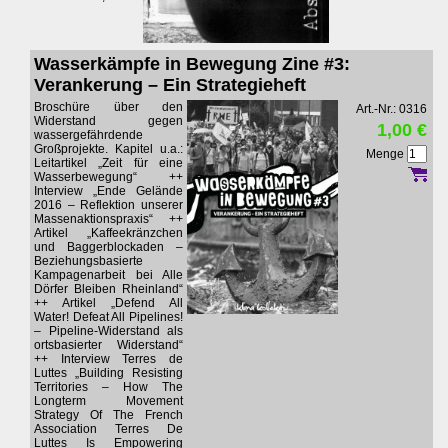
Wasserkämpfe in Bewegung Zine #3:
Verankerung – Ein Strategieheft
Broschüre über den
Art.-Nr.: 0316
Widerstand gegen
1,00 €
wassergefährdende
Großprojekte. Kapitel u.a.:
Menge
Leitartikel „Zeit für eine
Wasserbewegung“ ++
Interview „Ende Gelände
2016 – Reflektion unserer
Massenaktionspraxis“ ++
Artikel „Kaffeekränzchen
und Baggerblockaden –
Beziehungsbasierte
Kampagenarbeit bei Alle
Dörfer Bleiben Rheinland“
++ Artikel „Defend All
Water! Defeat All Pipelines!
– Pipeline-Widerstand als
ortsbasierter Widerstand“
++ Interview Terres de
Luttes „Building Resisting
Territories – How The
Longterm Movement
Strategy Of The French
Association Terres De
Luttes Is Empowering