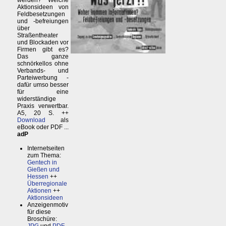
werden? Welche
Aktionsideen von
Feldbesetzungen
und -befreiungen
über
Straßentheater
und Blockaden vor
Firmen gibt es?
Das ganze
schnörkellos ohne
Verbands- und
Parteiwerbung -
dafür umso besser
für eine
widerständige
Praxis verwertbar.
A5, 20 S. ++
Download
als
eBook oder PDF ...
adP
Internetseiten
zum Thema:
Gentech in
Gießen und
Hessen
++
Überregionale
Aktionen
++
Aktionsideen
Anzeigenmotiv
für diese
Broschüre: