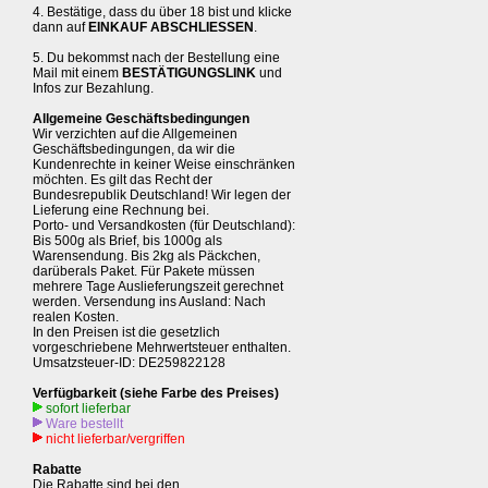
4. Bestätige, dass du über 18 bist und klicke
dann auf
EINKAUF ABSCHLIESSEN
.
5. Du bekommst nach der Bestellung eine
Mail mit einem
BESTÄTIGUNGSLINK
und
Infos zur Bezahlung.
Allgemeine Geschäftsbedingungen
Wir verzichten auf die Allgemeinen
Geschäftsbedingungen, da wir die
Kundenrechte in keiner Weise einschränken
möchten. Es gilt das Recht der
Bundesrepublik Deutschland! Wir legen der
Lieferung eine Rechnung bei.
Porto- und Versandkosten (für Deutschland):
Bis 500g als Brief, bis 1000g als
Warensendung. Bis 2kg als Päckchen,
darüberals Paket. Für Pakete müssen
mehrere Tage Auslieferungszeit gerechnet
werden. Versendung ins Ausland: Nach
realen Kosten.
In den Preisen ist die gesetzlich
vorgeschriebene Mehrwertsteuer enthalten.
Umsatzsteuer-ID: DE259822128
Verfügbarkeit (siehe Farbe des Preises)
sofort lieferbar
Ware bestellt
nicht lieferbar/vergriffen
Rabatte
Die Rabatte sind bei den