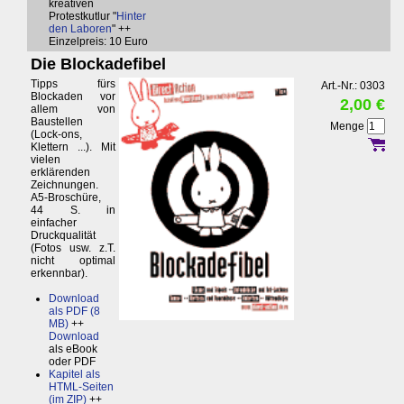
kreativen
Protestkutlur "
Hinter
den Laboren
" ++
Einzelpreis: 10 Euro
Die Blockadefibel
Tipps fürs
Art.-Nr.: 0303
Blockaden vor
2,00 €
allem von
Baustellen
Menge
(Lock-ons,
Klettern ...). Mit
vielen
erklärenden
Zeichnungen.
A5-Broschüre,
44 S. in
einfacher
Druckqualität
(Fotos usw. z.T.
nicht optimal
erkennbar).
Download
als PDF (8
MB)
++
Download
als eBook
oder PDF
Kapitel als
HTML-Seiten
(im ZIP)
++