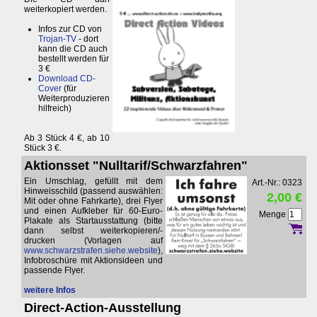
weiterkopiert werden.
Infos zur CD von
Trojan-TV
- dort
kann die CD auch
bestellt werden für
3 €
Download CD-
Cover
(für
Weiterproduzieren
hilfreich)
Ab 3 Stück 4 €, ab 10
Stück 3 €.
Aktionsset "Nulltarif/Schwarzfahren"
Ein Umschlag, gefüllt mit dem
Art.-Nr.: 0323
Hinweisschild (passend auswählen:
2,00 €
Mit oder ohne Fahrkarte), drei Flyer
und einen Aufkleber für 60-Euro-
Menge
Plakate als Startausstattung (bitte
dann selbst weiterkopieren/-
drucken (Vorlagen auf
www.schwarzstrafen.siehe.website
),
Infobroschüre mit Aktionsideen und
passende Flyer.
weitere Infos
Direct-Action-Ausstellung