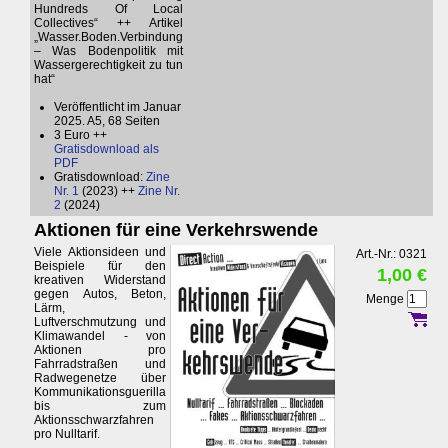
Hundreds Of Local
Collectives“ ++ Artikel
„Wasser.Boden.Verbindung
– Was Bodenpolitik mit
Wassergerechtigkeit zu tun
hat“
Veröffentlicht im Januar
2025. A5, 68 Seiten
3 Euro ++
Gratisdownload als
PDF
Gratisdownload:
Zine
Nr. 1
(2023) ++
Zine Nr.
2
(2024)
Aktionen für eine Verkehrswende
Viele Aktionsideen und
Art.-Nr.: 0321
Beispiele für den
1,00 €
kreativen Widerstand
gegen Autos, Beton,
Menge
Lärm,
Luftverschmutzung und
Klimawandel - von
Aktionen pro
Fahrradstraßen und
Radwegenetze über
Kommunikationsguerilla
bis zum
Aktionsschwarzfahren
pro Nulltarif.