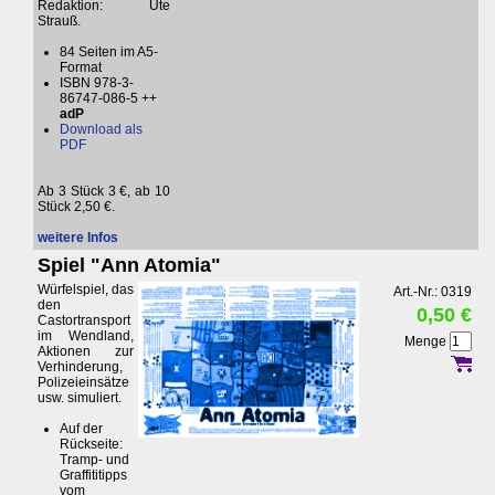
Redaktion: Ute
Strauß.
84 Seiten im A5-
Format
ISBN 978-3-
86747-086-5 ++
adP
Download als
PDF
Ab 3 Stück 3 €, ab 10
Stück 2,50 €.
weitere Infos
Spiel "Ann Atomia"
Würfelspiel, das
Art.-Nr.: 0319
den
0,50 €
Castortransport
im Wendland,
Menge
Aktionen zur
Verhinderung,
Polizeieinsätze
usw. simuliert.
Auf der
Rückseite:
Tramp- und
Graffititipps
vom