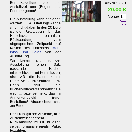
Bei Bestellung bitte den
Art.-Nr.: 0320
Ausleihzeitraum (Beginn und
20,00 €
Ende) angeben!
Menge
Die Ausstellung kann entliehen
werden. Ausstellungswände
sind nicht dabei. In den 20 Euro
ist die Paketgebühr für das
Hinschicken enthalten.
Rücksendung zum
abgesprochen Zeitpunkt auf
Kosten des Entleihers.
Mehr
Infos und Fotos
von der
Ausstellung ...
Wir bieten an, mit der
Ausstellung einen Satz
passende Bücher
mitzuschicken auf Kommission,
also z.B. die Kalender, die
Direct-Action-Broschüren usw.
Dann fällt die
Bücherkistenversandpauschale
weg ... bitte vermerkt das im
Anmerkungsfeld Eurer
Bestellung! Abgerechnet wird
am Ende.
Der Preis gilt pro Ausleihe, bitte
Ausleihzeit angeben!
Rücksendung müsst Ihr dann
selbst organisieren/als Paket
bezahlen.