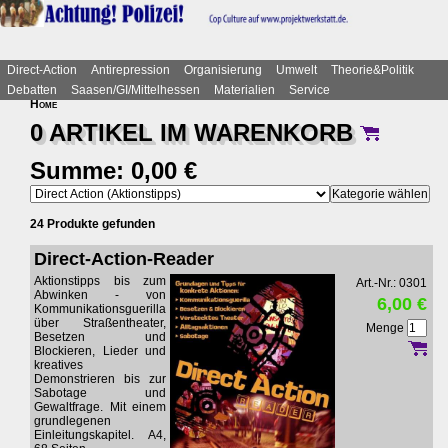
Direct-Action
Antirepression
Organisierung
Umwelt
Theorie&Politik
Debatten
Saasen/GI/Mittelhessen
Materialien
Service
Home
0 ARTIKEL IM
WARENKORB
Summe: 0,00 €
24 Produkte gefunden
Direct-Action-Reader
Aktionstipps bis zum
Art.-Nr.: 0301
Abwinken - von
6,00 €
Kommunikationsguerilla
über Straßentheater,
Menge
Besetzen und
Blockieren, Lieder und
kreatives
Demonstrieren bis zur
Sabotage und
Gewaltfrage. Mit einem
grundlegenen
Einleitungskapitel. A4,