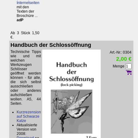
Internetseiten
mit den
Texten der
Broschüre ...
adP
Ab 3 Stück 1,50
€.
Handbuch der Schlossöffnung
Technische Tipps
Art.-Nr.: 0304
wie und mit
2,00 €
welchen
Werkzeugen
Menge
Schlösser
geöffnet werden
können - für alle,
die sich selbst
ausschließen
oder anderes
aufschließen
wollen. A5, 44
Seiten.
Kurzrezension
auf Schwarze
Katze
Aktualisierte
Version von
2008: