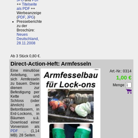
JPG
und
PDF
++
Titelseite
als PDF
++
Werbeanzeige
(
PDF
,
JPG
)
Presseberichte
zu der
Broschüre:
Neues
Deutschland,
28.11.2008
Ab 3 Stück 0,80 €.
Direct-Action-Heft: Armfesseln
Eine minutiöse
Art.-Nr.: 0314
Anleitung, um
1,00 €
sich Armfesseln
zu bauen. Diese
Menge
dienen zur
Befestigung per
Kette und
Schloss (oder
ähnlich) an
Betonfässern, in
Erd-Lockons, in
Bäumen u.ä.
Download einer
Vorversion als
PDF ...
(1,14
MB). 28 Seiten.