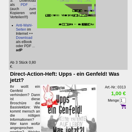
S. Download
als
PDF ...
(auch zum
Kopieren und
Verteilen!!!)
Anti-Wahl-
Seiten
im
Internet ++
Download
als eBook
oder PDF ...
adP
Ab 3 Stück 0,80
€.
Direct-Action-Heft: Upps - ein Genfeld! Was
jetzt?
Ihr wollt ein
Art.-Nr.: 0313
Genfeld
1,00 €
verhindern? Dann
ist diese
Menge
Broschüre die
Basislektüre: Wie
kommt mensch an
die nötigen
Informationen?
Wer kann wofür
angesprochen