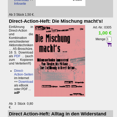
Download
++
Infoseite
Ab 3 Stück 1,50 €.
Direct-Action-Heft: Die Mischung macht's!
Einführung in
Art.-Nr.: 0305
Direct-Action
1,00 €
und die
Kombination
Menge
verschiedener
Aktionstechniken
... A5-Broschüre,
16 S. Download
als
PDF ...
(auch
zum Kopieren
und Verteilen!!!)
Direct-
Action-Seiten
im Internet
++
Download
als eBook
oder PDF ...
adP
Ab 3 Stück 0,80
€.
Direct Action-Heft: Alltag in den Widerstand