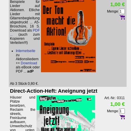
Beispiele für
1,00 €
Lieder auf
Aktionen. Etliche
Menge
Lieder mit
Gitarrenbegleitung
abgedruckt ... A5-
Broschüre, 16 S.
Download als
PDF
...
(auch zum
Kopieren und
Verteilen!!!)
Internetseite
zu
Aktionsliedern
++
Download
als eBook oder
PDF ...
adP
Ab 3 Stück 0,80 €.
Direct-Action-Heft: Aneignung jetzt
Häuser und
Art.-Nr.: 0311
Plätze
1,00 €
besetzen,
Reclaim the
Menge
streets,
Freiräume
aufbauen,
Umweltschutz
von unten,