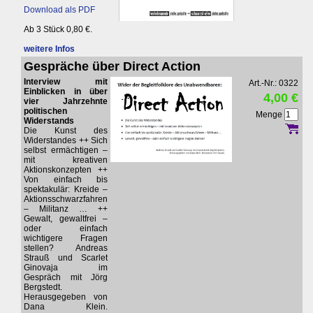
Download als PDF
Ab 3 Stück 0,80 €.
weitere Infos
Gespräche über Direct Action
Interview mit
Art.-Nr.: 0322
Einblicken in über
4,00 €
vier Jahrzehnte
politischen
Menge
Widerstands
Die Kunst des
Widerstandes ++ Sich
selbst ermächtigen –
mit kreativen
Aktionskonzepten ++
Von einfach bis
spektakulär: Kreide –
Aktionsschwarzfahren
– Militanz … ++
Gewalt, gewaltfrei –
oder einfach
wichtigere Fragen
stellen? Andreas
Strauß und Scarlet
Ginovaja im
Gespräch mit Jörg
Bergstedt.
Herausgegeben von
Dana Klein.