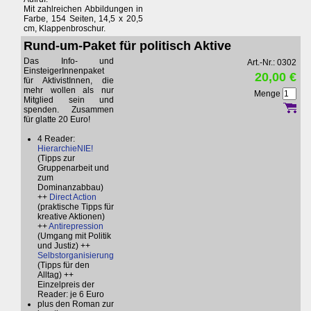
Mit zahlreichen Abbildungen in
Farbe, 154 Seiten, 14,5 x 20,5
cm, Klappenbroschur.
Rund-um-Paket für politisch Aktive
Das Info- und
Art.-Nr.: 0302
EinsteigerInnenpaket
20,00 €
für AktivistInnen, die
mehr wollen als nur
Menge
Mitglied sein und
spenden. Zusammen
für glatte 20 Euro!
4 Reader:
HierarchieNIE!
(Tipps zur
Gruppenarbeit und
zum
Dominanzabbau)
++
Direct Action
(praktische Tipps für
kreative Aktionen)
++
Antirepression
(Umgang mit Politik
und Justiz) ++
Selbstorganisierung
(Tipps für den
Alltag) ++
Einzelpreis der
Reader: je 6 Euro
plus den Roman zur