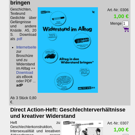
bringen
Geschichten,
Art.-Nr.: 0306
Texteund
1,00 €
Gedichte über
Gefängnisse
Menge
und andere
Knäste. A5, 20
S. Download
als
.pdf
Internetseite
zur
Broschüre
und zu
Widerstand
im Alltag ++
Download
als eBook
oder PDF ...
adP
Ab 3 Stück 0,80
€.
Direct Action-Heft: Geschlechterverhältnisse
und kreativer Widerstand
Heft zu
Art.-Nr.: 0307
Geschlechterkonstruktion,
1,00 €
Intersexualitiät und kreativen