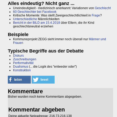
Alles eindeutig? Nicht ganz ...
Uneindeutigkeit - medizinisch anerkannt: Variationen von
Geschlecht
60 Geschlechter bei Facebook
Kritische Momente: Was stellt Zweigeschlechtlichkeit in
Frage
?
Unterschiedliche
Männlichkeiten
Bericht in der BILD am 15.4.2018
über Eltern, die ihr Kind
geschlechtsneutral erziehen
Beispiele
Kommuneprojekt ZEGG sieht immer noch überall nur
Männer und
Frauen
Typische Begriffe aus der Debatte
Diskurs
Zuschreibungen
Performativität
Dualismus
(... die Logik des "entweder oder")
Konstruktion
Kommentare
Bisher wurden noch keine Kommentare abgegeben.
Kommentar abgeben
Deine aktuelle Netzadresse: 216.73.216.138