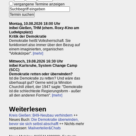
vergangene Termine anzeigen
Montag, 10.08.2026 18:00 Uhr
in/bei Gießen, THM (ehem. Roxy-Kino am
Ludwigsplatz)
Kritik der Demokratie
Demokratie heißt Volksherrschaft. Sie
funktioniert also immer über den Bezug auf
einem imaginierten, organischen
"Volkskörper".
[mehr]
Mittwoch, 19.08.2026 16:30 Uhr
in/bei Karlsruhe, System Change Camp
(SCC)
Demokratie retten oder überwinden?
Ist die Demokratie zu retten? Und wäre das
überhaupt gut? Gerne wird ja Winston
Churchill zitiert, der 1947 sagte: "Demokratie
ist die schlechteste Regierungsform - außer
all den anderen Formen".
[mehr]
Weiterlesen
Kreis Gießen: B49-Neubau verhindern
++
Neues Buch:
Die Demokratie überwinden,
bevor sie sich selbst abschafft
++ Nichts mehr
verpassen:
Mailverteiler&Chats