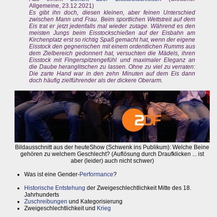
Allgemeine, 23.12.2021)
Es gibt ihn doch, diesen kleinen, aber feinen Unterschied
zwischen Mann und Frau. Beim sportlichen Wettstreit auf dem
Eis trat er jetzt jedenfalls mal wieder zutage. Während es den
meisten Jungs beim Eisstockschießen auf der Eisbahn am
Kirchenplatz erst so richtig Spaß gemacht hat, wenn der eigene
Eisstock den gegnerischen mit einem ordentlichen Rumms aus
dem Zielbereich gedonnert hat, versuchten die Mädels, ihren
Eisstock mit Fingerspitzengefühl und maximaler Eleganz an
die Daube heranglitschen zu lassen. Ohne zu viel zu verraten:
Die zarte Hand war in den zehn Minuten auf dem Eis dann
doch häufig zielführender als der dickere Oberarm.
Bildausschnitt aus der heuteShow (Schwenk ins Publikum): Welche Beine
gehören zu welchem Geschlecht? (Auflösung durch Draufklicken ... ist
aber (leider) auch nicht schwer)
Was ist eine Gender-
Performance
?
Historische Entstehung
der Zweigeschlechtlichkeit Mitte des 18.
Jahrhunderts
Zuschreibungen
und Kategorisierung
Zweigeschlechtlichkeit und
Krieg