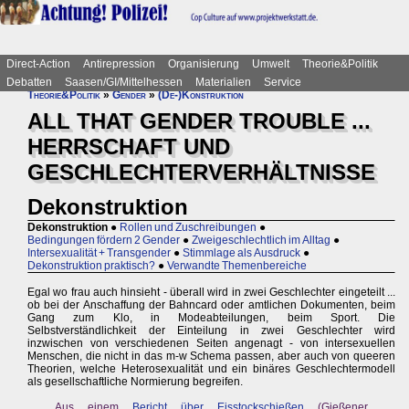
Direct-Action
Antirepression
Organisierung
Umwelt
Theorie&Politik
Debatten
Saasen/GI/Mittelhessen
Materialien
Service
Theorie&Politik
»
Gender
»
(De-)Konstruktion
ALL THAT GENDER TROUBLE ...
HERRSCHAFT UND
GESCHLECHTERVERHÄLTNISSE
Dekonstruktion
Dekonstruktion
●
Rollen und Zuschreibungen
●
Bedingungen fördern 2 Gender
●
Zweigeschlechtlich im Alltag
●
Intersexualität + Transgender
●
Stimmlage als Ausdruck
●
Dekonstruktion praktisch?
●
Verwandte Themenbereiche
Egal wo frau auch hinsieht - überall wird in zwei Geschlechter eingeteilt ...
ob bei der Anschaffung der Bahncard oder amtlichen Dokumenten, beim
Gang zum Klo, in Modeabteilungen, beim Sport. Die
Selbstverständlichkeit der Einteilung in zwei Geschlechter wird
inzwischen von verschiedenen Seiten angenagt - von intersexuellen
Menschen, die nicht in das m-w Schema passen, aber auch von queeren
Theorien, welche Heterosexualität und ein binäres Geschlechtermodell
als gesellschaftliche Normierung begreifen.
Aus einem
Bericht über Eisstockschießen
(Gießener