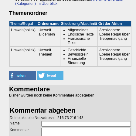
(Kategorien) im Überblick
Themenordner
Thema/Regal
Ordnername
Gliederung/Abschnitt
Ort der Akten
Umwelt(politik)
Umwelt
Allgemeines
Archiv obere
allgemein
Englische Texte
Ebene Regal über
Französische
Treppenaufgang
Texte
Umwelt(politik)
Umwelt
Geschichte
Archiv obere
Themen
Bewusstsein
Ebene Regal über
Finanzielle
Treppenaufgang
Steuerung
Kommentare
Bisher wurden noch keine Kommentare abgegeben.
Kommentar abgeben
Deine aktuelle Netzadresse: 216.73.216.143
Name
Kommentar