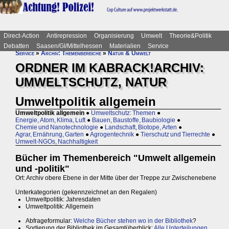
Direct-Action
Antirepression
Organisierung
Umwelt
Theorie&Politik
Debatten
Saasen/GI/Mittelhessen
Materialien
Service
Service
»
Archiv: Themenbereiche
»
Natur & Umwelt
ORDNER IM KABRACK!ARCHIV:
UMWELTSCHUTZ, NATUR
Umweltpolitik allgemein
Umweltpolitik allgemein
●
Umweltschutz: Themen
●
Energie, Atom, Klima, Luft
●
Bauen, Baustoffe, Baubiologie
●
Chemie und Nanotechnologie
●
Landschaft, Biotope, Arten
●
Agrar, Ernährung, Garten
●
Agrogentechnik
●
Tierschutz und Tierrechte
●
Umwelt-NGOs, Nachhaltigkeit
Bücher im Themenbereich "Umwelt allgemein
und -politik"
Ort: Archiv obere Ebene in der Mitte über der Treppe zur Zwischenebene
Unterkategorien (gekennzeichnet an den Regalen)
Umweltpolitik: Jahresdaten
Umweltpolitik: Allgemein
Abfrageformular:
Welche Bücher stehen wo in der Bibliothek
?
Sortierung der Bibliothek im Gesamtüberblick:
Alle Unterteilungen