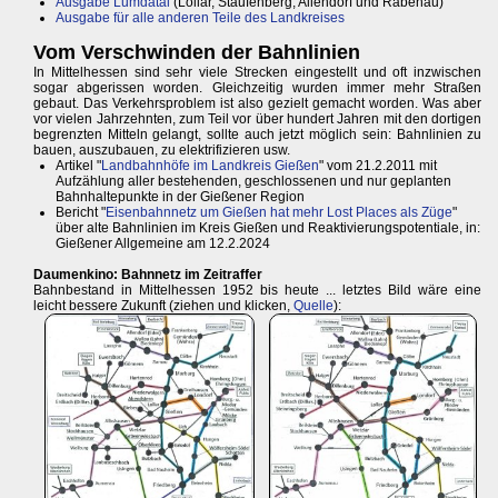
Ausgabe Lumdatal
(Lollar, Staufenberg, Allendorf und Rabenau)
Ausgabe für alle anderen Teile des Landkreises
Vom Verschwinden der Bahnlinien
In Mittelhessen sind sehr viele Strecken eingestellt und oft inzwischen
sogar abgerissen worden. Gleichzeitig wurden immer mehr Straßen
gebaut. Das Verkehrsproblem ist also gezielt gemacht worden. Was aber
vor vielen Jahrzehnten, zum Teil vor über hundert Jahren mit den dortigen
begrenzten Mitteln gelangt, sollte auch jetzt möglich sein: Bahnlinien zu
bauen, auszubauen, zu elektrifizieren usw.
Artikel "
Landbahnhöfe im Landkreis Gießen
" vom 21.2.2011 mit
Aufzählung aller bestehenden, geschlossenen und nur geplanten
Bahnhaltepunkte in der Gießener Region
Bericht "
Eisenbahnnetz um Gießen hat mehr Lost Places als Züge
"
über alte Bahnlinien im Kreis Gießen und Reaktivierungspotentiale, in:
Gießener Allgemeine am 12.2.2024
Daumenkino: Bahnnetz im Zeitraffer
Bahnbestand in Mittelhessen 1952 bis heute ... letztes Bild wäre eine
leicht bessere Zukunft (ziehen und klicken,
Quelle
):