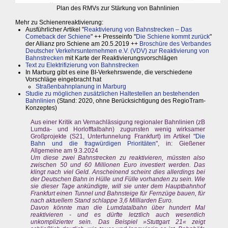
Plan des RMVs zur Stärkung von Bahnlinien
Mehr zu Schienenreaktivierung:
Ausführlicher Artikel "
Reaktivierung von Bahnstrecken – Das
Comeback der Schiene
" ++ Presseinfo "
Die Schiene kommt zurück
"
der Allianz pro Schiene am 20.5.2019 ++
Broschüre des Verbandes
Deutscher Verkehrsunternehmen e.V. (VDV) zur Reaktivierung von
Bahnstrecken
mit Karte der Reaktivierungsvorschlägen
Text zu Elektrifizierung von Bahnstrecken
In Marburg gibt es eine BI-Verkehrswende, die verschiedene
Vorschläge eingebracht hat
Straßenbahnplanung in Marburg
Studie zu möglichen zusätzlichen Haltestellen an bestehenden
Bahnlinien
(Stand: 2020, ohne Berücksichtigung des RegioTram-
Konzeptes)
Aus einer Kritik an Vernachlässigung regionaler Bahnlinien (zB
Lumda- und Horlofftalbahn) zugunsten wenig wirksamer
Großprojekte (S21, Untertunnelung Frankfurt) im Artikel "
Die
Bahn und die fragwürdigen Prioritäten
", in: Gießener
Allgemeine am 9.3.2024
Um diese zwei Bahnstrecken zu reaktivieren, müssten also
zwischen 50 und 60 Millionen Euro investiert werden. Das
klingt nach viel Geld. Anscheinend scheint dies allerdings bei
der Deutschen Bahn in Hülle und Fülle vorhanden zu sein. Wie
sie dieser Tage ankündigte, will sie unter dem Hauptbahnhof
Frankfurt einen Tunnel und Bahnsteige für Fernzüge bauen, für
nach aktuellem Stand schlappe 3,6 Milliarden Euro.
Davon könnte man die Lumdatalbahn über hundert Mal
reaktivieren - und es dürfte letztlich auch wesentlich
unkomplizierter sein. Das Beispiel »Stuttgart 21« zeigt