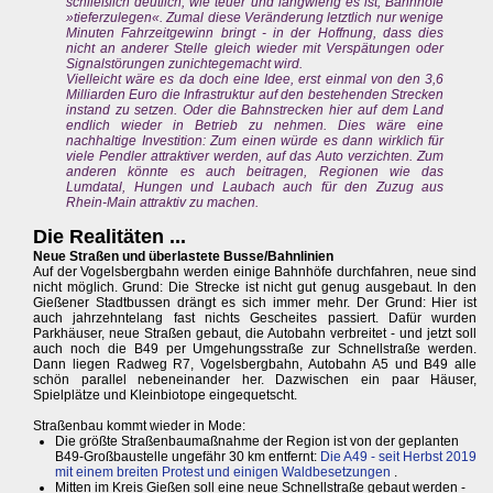
schließlich deutlich, wie teuer und langwierig es ist, Bahnhöfe
»tieferzulegen«. Zumal diese Veränderung letztlich nur wenige
Minuten Fahrzeitgewinn bringt - in der Hoffnung, dass dies
nicht an anderer Stelle gleich wieder mit Verspätungen oder
Signalstörungen zunichtegemacht wird.
Vielleicht wäre es da doch eine Idee, erst einmal von den 3,6
Milliarden Euro die Infrastruktur auf den bestehenden Strecken
instand zu setzen. Oder die Bahnstrecken hier auf dem Land
endlich wieder in Betrieb zu nehmen. Dies wäre eine
nachhaltige Investition: Zum einen würde es dann wirklich für
viele Pendler attraktiver werden, auf das Auto verzichten. Zum
anderen könnte es auch beitragen, Regionen wie das
Lumdatal, Hungen und Laubach auch für den Zuzug aus
Rhein-Main attraktiv zu machen.
Die Realitäten ...
Neue Straßen und überlastete Busse/Bahnlinien
Auf der Vogelsbergbahn werden einige Bahnhöfe durchfahren, neue sind
nicht möglich. Grund: Die Strecke ist nicht gut genug ausgebaut. In den
Gießener Stadtbussen drängt es sich immer mehr. Der Grund: Hier ist
auch jahrzehntelang fast nichts Gescheites passiert. Dafür wurden
Parkhäuser, neue Straßen gebaut, die Autobahn verbreitet - und jetzt soll
auch noch die B49 per Umgehungsstraße zur Schnellstraße werden.
Dann liegen Radweg R7, Vogelsbergbahn, Autobahn A5 und B49 alle
schön parallel nebeneinander her. Dazwischen ein paar Häuser,
Spielplätze und Kleinbiotope eingequetscht.
Straßenbau kommt wieder in Mode:
Die größte Straßenbaumaßnahme der Region ist von der geplanten
B49-Großbaustelle ungefähr 30 km entfernt:
Die A49 - seit Herbst 2019
mit einem breiten Protest und einigen Waldbesetzungen
.
Mitten im Kreis Gießen soll eine neue Schnellstraße gebaut werden -