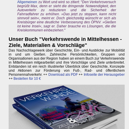
Allgemeinen
zu Wort und wird so zitiert: "
Den Verkehrsversuch
begrüßt Max, denn er sieht die dringende Notwendigkeit, den
Autoverkehr zu reduzieren und die Sicherheit der
Fahrradfahrer zu erhöhen. »Das jetzt zu stoppen, kann nicht
sinnvoll sein«, meint er. Doch gleichzeitig wünscht er sich als
Kreisbürger eine deutliche Verbesserung des ÖPNV. »Gießen
ist keine Insel«, sagt er. Daher brauche es Lösungen, die die
Kreiskommunen einbeziehen.
"
Unser Buch "Verkehrswende in Mittelhessen -
Ziele, Materialien & Vorschläge"
Das Nachschlagewerk über Geschichte, Ein- und Ausblicke zur Mobilität
in und um Gießen. Zahlreiche Persönlichkeiten, Gruppen und
Organisationen aus der Region haben an einem Buch zur Verkehrswende
in Mittelhessen mitgearbeitet und ihre Vorschläge und Ziele unterbreitet.
Entstanden ist ein reich illustrierter Überblick über Geschichte, Konzepte
und Aktionen zur Förderung von Fuß-, Rad- und öffentlichem
Personennahverkehr. ++
Download als PDF
++
Infoseite der Herausgeber
++
Bestellen für 10 €