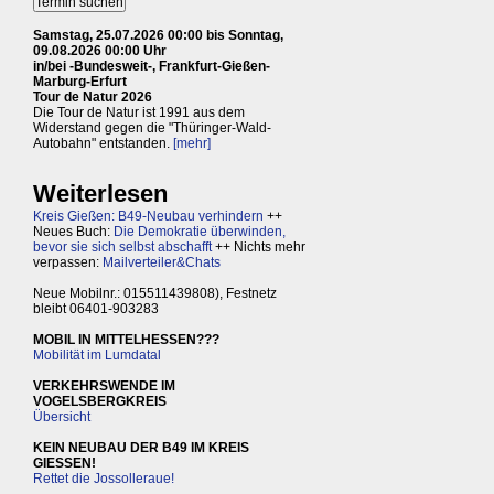
Samstag, 25.07.2026 00:00 bis Sonntag,
09.08.2026 00:00 Uhr
in/bei -Bundesweit-, Frankfurt-Gießen-
Marburg-Erfurt
Tour de Natur 2026
Die Tour de Natur ist 1991 aus dem
Widerstand gegen die "Thüringer-Wald-
Autobahn" entstanden.
[mehr]
Weiterlesen
Kreis Gießen: B49-Neubau verhindern
++
Neues Buch:
Die Demokratie überwinden,
bevor sie sich selbst abschafft
++ Nichts mehr
verpassen:
Mailverteiler&Chats
Neue Mobilnr.: 015511439808), Festnetz
bleibt 06401-903283
MOBIL IN MITTELHESSEN???
Mobilität im Lumdatal
VERKEHRSWENDE IM
VOGELSBERGKREIS
Übersicht
KEIN NEUBAU DER B49 IM KREIS
GIESSEN!
Rettet die Jossolleraue!