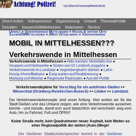
Direct-Action
Antirepression
Organisierung
Umwelt
Theorie&Politik
Debatten
Saasen/GI/Mittelhessen
Materialien
Service
Umwelt
»
Verkehrswende Mittelhessen
»
Region & weitere Orte
Saasen/GI/Mittelhessen
»
(West-)Vogelsberg
»
Verkehrswende
MOBIL IN MITTELHESSEN???
Verkehrswende in Mittelhessen
Verkehrswende in Mittelhessen
●
Aktiv werden: Mobilitäts-Inis
●
Gruppen und Netzwerke
●
Süden von GI: Linden/Langgöns
●
Verkehrswende im Lumdatal
●
Vogelsbergbahn stärken
●
Lahn-
Kinzig-/Horlofftalbahn
●
Ewig warten auf Reaktivierung
●
Marburg und Wetzlar
●
Regionale Radrouten
●
Aus der Politik
Verkehrswendepläne für
Vorschlag für ein autofreies Gießen
++
Wiesecktal (Grünberg-Reiskirchen-Buseck)
++
Linden
++
Lumdatal
Die Verkehrswendekonzepte sind unser Anfang. Hier wollen wir für die
Stadt Gießen und das Umland zeigen, wie eine Verkehrswende aussehen
könnte - und müsste, damit sich auch tatsächlich viel verschiebt: weg vom
Auto, hin zu Fahrrad, Fuß und ÖPNV!
Keine Straße mehr, kein Quadratmeter neuer Asphalt, kein Weiter-so
einer Regionalpolitik der weiten (Auto-)Wege!
Der Gießener Stadtschülersprecher kommt in der
Gießener