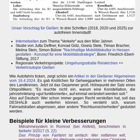
Unser Vorschlag für Gießen
: In drei Schritten (2018, 2020 und 2025) zur
autofreien Innenstadt!
Internetseiten
zum Thema "Verkehr" aus den 90er Jahren
Studie von Jutta Deffner, Konrad Götz, Gisela Stete, Tilman Bracher,
Melina Stein, Simon Bülow: "
Nachhaltige Mobilitätskultur in Hessen
gestalten - Konzept für eine Mobilitätsstrategie
", Bonn: Friedrich-Ebert-
Stiftung, 2017
Regionale Verkehrsprojekte:
Umgehungsstraße Reiskirchen
++
Verkehrsutopie Gießen
Wie Autofahris ticken, zeigt schön ein
Artikel in der Gießener Allgemeinen
vom 16.4.2024
. Es gab Knöllchen für Gehwegparken in mehreren Orten
des Landkreises. Jetzt ist das Gejammer groß. Höhepunkt der Satz eines
Ortspolitikers: "Es leuchte nicht ein, warum eine Konstellation, die
jahrzehntelang »gut funktionierte«, auf einmal verändert werden soll."
Also auf Deutsch: Wer schon immer gegen Recht verstoßen hat, soll das
DESHALB auch weiterhin können. So versteht sich, warum
Fahrradstraßen abgerissen, aber andere "Rechtsunsicherheiten" geduldet
werden.
Beispiele für kleine Verbesserungen
Mitnahmesystem in Romrod (bei Alsfeld), beschrieben in
fairkehr 3/2017 (S. 22)
Das Prinzip von Fairfahrt ist einfach: Wer mitfahren will,
registriert sich über die Webseite und bekommt eine Chipkarte