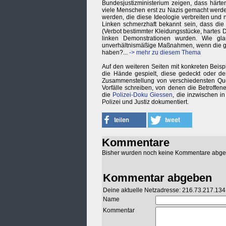
Bundesjustizministerium zeigen, dass härter
viele Menschen erst zu Nazis gemacht werde
werden, die diese Ideologie verbreiten und 
Linken schmerzhaft bekannt sein, dass die
(Verbot bestimmter Kleidungsstücke, hartes 
linken Demonstrationen wurden. Wie gla
unverhältnismäßige Maßnahmen, wenn die gl
haben?...
-> mehr zu diesem Thema
Auf den weiteren Seiten mit konkreten Beispi
die Hände gespielt, diese gedeckt oder der
Zusammenstellung von verschiedensten Qu
Vorfälle schreiben, von denen die Betroffe
die
Polizei-Doku Giessen
, die inzwischen i
Polizei und Justiz dokumentiert.
Kommentare
Bisher wurden noch keine Kommentare abg
Kommentar abgeben
Deine aktuelle Netzadresse: 216.73.217.134
Name
Kommentar