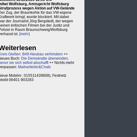
in/bei Wolfsburg, Amtsgericht Wolfsburg
Strafprozess wegen Aktion auf VW-Gelände
Der Zug, der Braunkohle für das VW-eigene
Kraftwerk bringt, wurde blockiert. Mit dabei
war der Journalist Jörg Bergstedt, der wegen
seinen kritischen Filmen bei der Justiz und
Polizei in Raum Braunschweig/Wolfsburg
verhasst ist.
[mehr]
Weiterlesen
Kreis Gießen: B49-Neubau verhindern
++
Neues Buch:
Die Demokratie überwinden,
bevor sie sich selbst abschafft
++ Nichts mehr
verpassen:
Mailverteiler&Chats
Neue Mobilnr.: 015511439808), Festnetz
bleibt 06401-903283