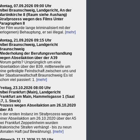
Montag, 07.09.2026 09:00 Uhr
in/bei Braunschweig, Landgericht, An der
Martinikirche 8 (Raum siehe Aushang)
Strafprozess wegen des Films Unter
Paragraphen II
Der Film wurde lange kriminalisiert mit der
(erlogenen) Behauptung, er sei illegal.
[mehr]
Montag, 21.09.2026 09:15 Uhr
in/bei Braunschweig, Landgericht
Braunschweig
Wiederholung der Berufungsverhandlung
wegen Abseilaktion über der A39
Worum gehts? Ursprünglich um eine
Abseilaktion über der B39, mittlerweile um
eine gefestigte Feindschaft zwischen uns und
der Staatsanwaltschaft Braunschweig Es ist
schon viel passiert: 1.
[mehr]
Freitag, 23.10.2026 08:00 Uhr
in/bei Frankfurt (Main), Landgericht
Frankfurt am Main, Hammelsgasse 1 (Saal
17, 1. Stock)
Prozess wegen Abseilaktion am 26.10.2020
über A5
In der ersten Instanz im Strafprozess wegen
einer Abseilaktion am 26.10.2020 über der A5
bei Frankfurt Zeppelinheim wurden
drakonische Strafen verhängt - bis zu neun
Monaten Haft (auf Bewährung).
[mehr]
Mittwoch, 11.11.2026 11:30 Uhr