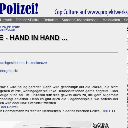
Umwelt
Theorie&Politik
Debatten
Saasen/GI/Mittelhessen
Materialien
Se
r Polizei heute
der Polizei
 - HAND IN HAND ...
 durchgestrichene Hakenkreuze
sohn gedeckt
zis wird häufig geredet. Dann wird geschimpft auf die Polizei, die nicht
ehen würde, wohingegen sie linke Demonstrationen gerne angreife. Oder
uge blind sei. Im Einzelfall trifft dies gewiss auch zu, die gern allgemein
unbedingt ableitbar. Denn es gibt auch die Gegenbeispiele, wo seitens der
en wird oder Nazis verurteilt werden.
der Polizei
an Böhmermann zu rechten Netzwerken in der hessischen Polizei:
Teil 1
++