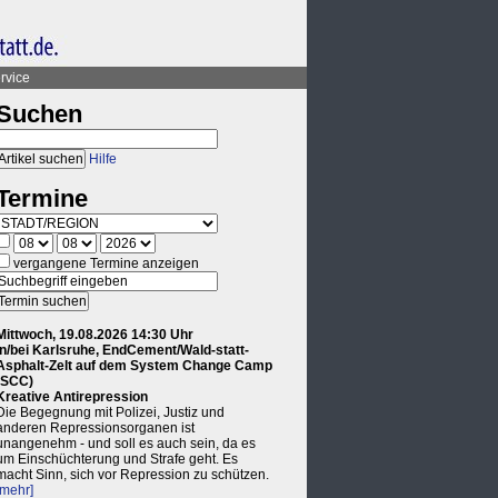
rvice
Suchen
Hilfe
Termine
vergangene Termine anzeigen
Mittwoch, 19.08.2026 14:30 Uhr
in/bei Karlsruhe, EndCement/Wald-statt-
Asphalt-Zelt auf dem System Change Camp
(SCC)
Kreative Antirepression
Die Begegnung mit Polizei, Justiz und
anderen Repressionsorganen ist
unangenehm - und soll es auch sein, da es
um Einschüchterung und Strafe geht. Es
macht Sinn, sich vor Repression zu schützen.
[mehr]