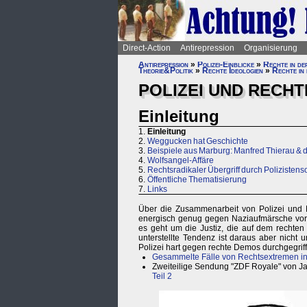
Direct-Action
Antirepression
Organisierung
Antirepression
»
Polizei-Einblicke
»
Rechte in de
Theorie&Politik
»
Rechte Ideologien
»
Rechte in 
POLIZEI UND RECHTE
Einleitung
1.
Einleitung
2.
Weggucken hat Geschichte
3.
Beispiele aus Marburg: Manfred Thierau &
4.
Wolfsangel-Affäre
5.
Rechtsradikaler Übergriff durch Polizisten
6.
Öffentliche Thematisierung
7.
Links
Über die Zusammenarbeit von Polizei und Na
energisch genug gegen Naziaufmärsche vorg
es geht um die Justiz, die auf dem rechten A
unterstellte Tendenz ist daraus aber nicht 
Polizei hart gegen rechte Demos durchgegriff
Gesammelte Fälle von Rechtsextremen in 
Zweiteilige Sendung "ZDF Royale" von J
Teil 2