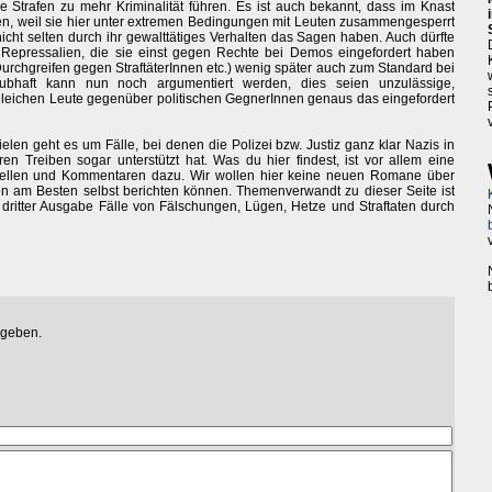
e Strafen zu mehr Kriminalität führen. Es ist auch bekannt, dass im Knast
n, weil sie hier unter extremen Bedingungen mit Leuten zusammengesperrt
nicht selten durch ihr gewalttätiges Verhalten das Sagen haben. Auch dürfte
 Repressalien, die sie einst gegen Rechte bei Demos eingefordert haben
Durchgreifen gegen StraftäterInnen etc.) wenig später auch zum Standard bei
ubhaft kann nun noch argumentiert werden, dies seien unzulässige,
eichen Leute gegenüber politischen GegnerInnen genaus das eingefordert
elen geht es um Fälle, bei denen die Polizei bzw. Justiz ganz klar Nazis in
en Treiben sogar unterstützt hat. Was du hier findest, ist vor allem eine
ellen und Kommentaren dazu. Wir wollen hier keine neuen Romane über
nen am Besten selbst berichten können. Themenverwandt zu dieser Seite ist
n dritter Ausgabe Fälle von Fälschungen, Lügen, Hetze und Straftaten durch
egeben.