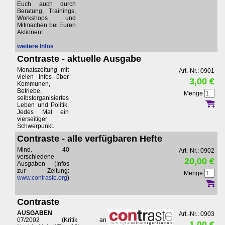
Euch auch durch
Beratung, Trainings,
Workshops und
Mitmachen bei Euren
Aktionen!
weitere Infos
Contraste - aktuelle Ausgabe
Monatszeitung mit
Art.-Nr.: 0901
vielen Infos über
3,00 €
Kommunen,
Betriebe,
Menge
selbstorganisiertes
Leben und Politik.
Jedes Mal ein
vierseitiger
Schwerpunkt.
Contraste - alle verfügbaren Hefte
Mind. 40
Art.-Nr.: 0902
verschiedene
20,00 €
Ausgaben (Infos
zur Zeitung:
Menge
www.contraste.org
)
Contraste
AUSGABEN
Art.-Nr.: 0903
07/2002 (Kritik an
1,00 €