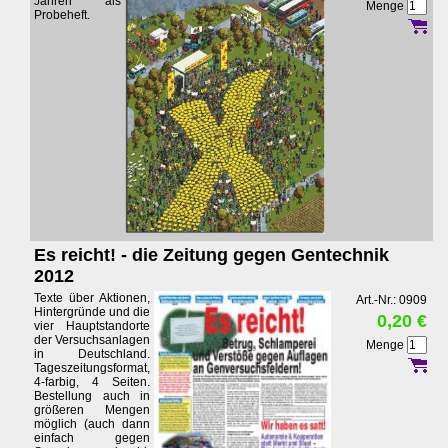
Jahren als
Menge
Probeheft.
Es reicht! - die Zeitung gegen Gentechnik
2012
Texte über Aktionen,
Art.-Nr.: 0909
Hintergründe und die
0,20 €
vier Hauptstandorte
der Versuchsanlagen
Menge
in Deutschland.
Tageszeitungsformat,
4-farbig, 4 Seiten.
Bestellung auch in
größeren Mengen
möglich (auch dann
einfach gegen