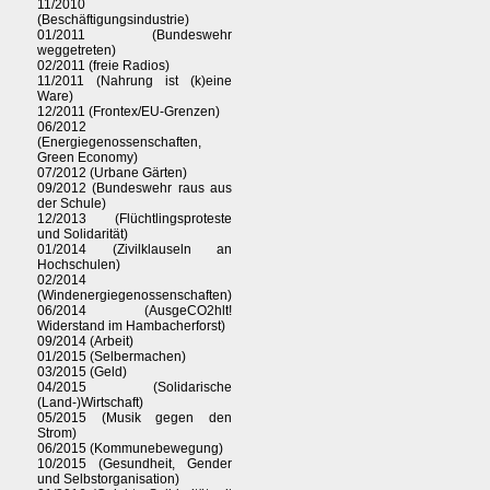
11/2010
(Beschäftigungsindustrie)
01/2011 (Bundeswehr
weggetreten)
02/2011 (freie Radios)
11/2011 (Nahrung ist (k)eine
Ware)
12/2011 (Frontex/EU-Grenzen)
06/2012
(Energiegenossenschaften,
Green Economy)
07/2012 (Urbane Gärten)
09/2012 (Bundeswehr raus aus
der Schule)
12/2013 (Flüchtlingsproteste
und Solidarität)
01/2014 (Zivilklauseln an
Hochschulen)
02/2014
(Windenergiegenossenschaften)
06/2014 (AusgeCO2hlt!
Widerstand im Hambacherforst)
09/2014 (Arbeit)
01/2015 (Selbermachen)
03/2015 (Geld)
04/2015 (Solidarische
(Land-)Wirtschaft)
05/2015 (Musik gegen den
Strom)
06/2015 (Kommunebewegung)
10/2015 (Gesundheit, Gender
und Selbstorganisation)