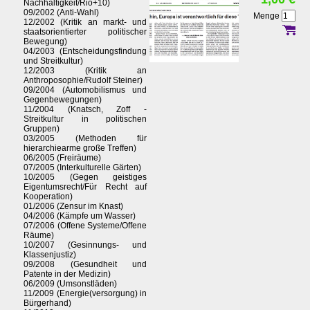
Nachhaltigkeit/Rio+10)
09/2002 (Anti-Wahl)
Menge
12/2002 (Kritik an markt- und
staatsorientierter politischer
Bewegung)
04/2003 (Entscheidungsfindung
und Streitkultur)
12/2003 (Kritik an
Anthroposophie/Rudolf Steiner)
09/2004 (Automobilismus und
Gegenbewegungen)
11/2004 (Knatsch, Zoff -
Streitkultur in politischen
Gruppen)
03/2005 (Methoden für
hierarchiearme große Treffen)
06/2005 (Freiräume)
07/2005 (Interkulturelle Gärten)
10/2005 (Gegen geistiges
Eigentumsrecht/Für Recht auf
Kooperation)
01/2006 (Zensur im Knast)
04/2006 (Kämpfe um Wasser)
07/2006 (Offene Systeme/Offene
Räume)
10/2007 (Gesinnungs- und
Klassenjustiz)
09/2008 (Gesundheit und
Patente in der Medizin)
06/2009 (Umsonstläden)
11/2009 (Energie(versorgung) in
Bürgerhand)