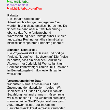
sofort lieferbar
Ware bestellt
nicht lieferbar/vergriffen
Rabatte
Die Rabatte sind bei den
Artikelbeschreibungen angegeben. Sie
werden hier nicht automatisch berechnet. Du
findest sie dann aber auf der Rechnung -
ebenso das Porto (entsprechend
Warensendung oder Paketgebühr). Die hier
angezeigte Rechnungshöhe stimmt daher
nicht mit dem späteren Endbetrag überein!
Sinn der "Richtpreise"
Die Projektwerkstatt in Saasen und dortige
Projekte "leben" vom Buchverkauf. Die Preise
bedeuten, dass ein bisschen Geld für die
Aktionen hier übrig bleibt. Wer selbst kaum
Geld hat, kann weniger zahlen. Teilt uns dann
im Bemerkungsfeld mit, wieviel Ihr zahlen
wollt/könnt.
Verwendung deiner Daten
Wir nutzen Name, Adresse usw. für die
Zusendung der Materialien - logisch. Wir
speichern sie für den Fall, dass wir an die
Bezahlung nochmal erinnern müssen (was
wir nicht hoffen :-). Und wir informieren dich,
wenn in deiner Stadt/Region mal was ganz
Außergewöhnliches läuft in Sachen
Herrschaftskritik, kreativer Widerstand oder