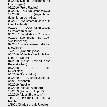
01/2016 (Gelebte Solidarität mit
Flüchtlingen)
03/2016 (Freie Radios)
05/2016 (Nordkurdistan/Rojava)
12/2016 (Algorithmen
dominieren den Alltag)
01/2017 (Selbstorganisation in
Griechenland)
05/2017 (Queerfeministische
Selbstorganisation)
06/2017 (Zapatistas in Chiapas)
07/2017 (Commons - Beitragen
statt tauschen)
09/2017 (Genossenschaftlicher
Mieterstrom)
12/2017 (Wohnungsnot)
01/2018 (Griechische Initiativen
kämpfen weiter)
04/2018 (Keine Freiheit ohne
Pressefreiheit)
06/2018 (Reform oder
Revolution)
02/2019 (Fairkleiden)
03/2019 (Anarchie/Ordnung
ohne Herrschaft)
07/2019 (Insekten)
09/2019 (Klimabewegung)
10/2019 (Wie geht Utopie?)
10/2010 (Muss Strafe sein?)
11/2010 (Widerstand im 3.
Reich)
1/2021 (Stadt als reale Utopie)