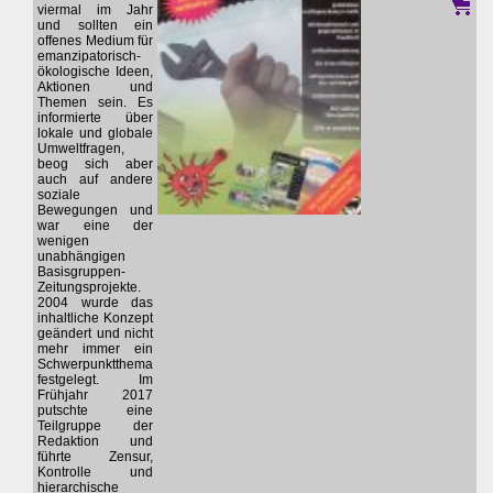
viermal im Jahr
und sollten ein
offenes Medium für
emanzipatorisch-
ökologische Ideen,
Aktionen und
Themen sein. Es
informierte über
lokale und globale
Umweltfragen,
beog sich aber
auch auf andere
soziale
Bewegungen und
war eine der
wenigen
unabhängigen
Basisgruppen-
Zeitungsprojekte.
2004 wurde das
inhaltliche Konzept
geändert und nicht
mehr immer ein
Schwerpunktthema
festgelegt. Im
Frühjahr 2017
putschte eine
Teilgruppe der
Redaktion und
führte Zensur,
Kontrolle und
hierarchische