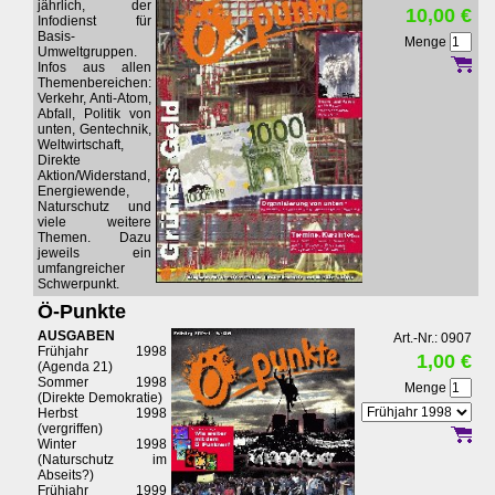
jährlich, der
10,00 €
Infodienst für
Basis-
Menge
Umweltgruppen.
Infos aus allen
Themenbereichen:
Verkehr, Anti-Atom,
Abfall, Politik von
unten, Gentechnik,
Weltwirtschaft,
Direkte
Aktion/Widerstand,
Energiewende,
Naturschutz und
viele weitere
Themen. Dazu
jeweils ein
umfangreicher
Schwerpunkt.
Ö-Punkte
AUSGABEN
Art.-Nr.: 0907
Frühjahr 1998
1,00 €
(Agenda 21)
Sommer 1998
Menge
(Direkte Demokratie)
Herbst 1998
(vergriffen)
Winter 1998
(Naturschutz im
Abseits?)
Frühjahr 1999