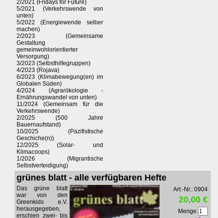
2/2021 (Fridays for Future)
5/2021 (Verkehrswende von
unten)
5/2022 (Energiewende selber
machen)
2/2023 (Gemeinsame
Gestaltung
gemeinwohlorientierter
Versorgung)
3/2023 (Selbsthilfegruppen)
4/2023 (Rojava)
6/2023 (Klimabewegung(en) im
Globalen Süden)
4/2024 (Agrarökologie -
Ernährungswandel von unten)
11/2024 (Gemeinsam für die
Verkehrswende)
2/2025 (500 Jahre
Bauernaufstand)
10/2025 (Pazifistische
Geschiche(n))
12/2025 (Solar- und
Klimacoops)
1/2026 (Migrantische
Selbstverteidigung)
grünes blatt - alle verfügbaren Hefte
Das grüne blatt
Art.-Nr.: 0904
war von den
20,00 €
Greenkids e.V.
herausgegeben,
Menge
erschien zwei- bis