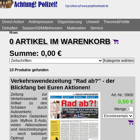
Direct-Action
Antirepression
Organisierung
Umwelt
Theorie&Politik
Debatten
Saasen/GI/Mittelhessen
Materialien
Service
Home
0 ARTIKEL IM
WARENKORB
Summe: 0,00 €
10 Produkte gefunden
Verkehrswendezeitung "Rad ab?" - der
Blickfang bei Euren Aktionen!
Zeitung zur
Art.-Nr.: 0900
Verkehrswende mit
0,50 €
Artikel zu den
Schäden durch
Menge
Autoverkehr,
kritischen Gedanken
zum Mythos E-Auto,
vielen Aktionsideen
und -beschreibungen
- reich bebildert.
Optimal zur