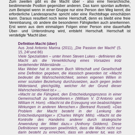
Zum zweiten gibt es die Macht über - also eine hierarchische,
bestimmende Position gegenüber anderen. Das kann spontan auftreten,
zum Beispiel wenn in einer Gruppe nur eine Person den Weg kennt, die
erforderliche Landessprache spricht oder eine Rechtsfrage einschätzen
kann. Daraus resultiert noch keine Herrschaft, denn es bleibt eine freie
Vereinbarung, ob andere die besonderen Fähigkeiten auch anerkennen.
Erst wenn aus dem einmaligen Folgen einer Person eine dauerhafte
Über- und Unterordnung wird, entsteht Herrschaft. Herrschaft ist
verstetigte "Macht über.
Definition Macht (über)
Aus José Antonio Marina (2011), „Die Passion der Macht“ (S.
15, 24f und 86)
Viele Spezialisten – unter ihnen Steven Lukes - definieren die
Macht als die Verwirklichung eines Vorsatzes trotz
bestehender Widerstände. …
Max Weber hat in seinem Buch Wirtschaft und Gesellschaft
eine Definition gegeben, die klassisch geworden ist: «Macht
bedeutet die Wahrscheinlichkeit, seinen eigenen Willen in
einer sozialen Beziehung durchzusetzen, auch gegen jeden
Widerstand, gleichgültig, welcher Art der Grund dieser
Wahrscheinlichkeit ist.» …
«Macht ist die Fähigkeit, den Entscheidungsprozess in einer
Gemeinschaft zu kontrollieren.» (William V. D’Antonio und
William H. Horn). «Macht ist die Erzeugung von beabsichtigten
Wirkungen in anderen Menschen.» (Bertrand Russell). «Das
Problem der Macht besteht in der Lenkung der
Entscheidungsträger.» (Charles Wright Mills). «Macht ist die
Kontrolle des Handelns anderer durch strategische
Anwendung der Mittel dazu.» (Anthony Giddens). Diese
Definitionen vergessen gewöhnlich, dass die Macht nicht nur
darin besteht zu erreichen, dass ein anderer tut, was ich