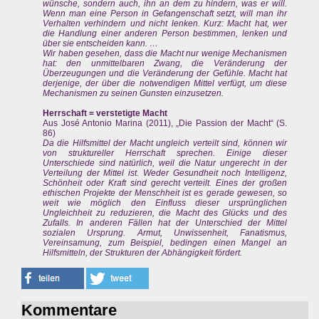
wünsche, sondern auch, ihn an dem zu hindern, was er will.
Wenn man eine Person in Gefangenschaft setzt, will man ihr
Verhalten verhindern und nicht lenken. Kurz: Macht hat, wer
die Handlung einer anderen Person bestimmen, lenken und
über sie entscheiden kann. …
Wir haben gesehen, dass die Macht nur wenige Mechanismen
hat: den unmittelbaren Zwang, die Veränderung der
Überzeugungen und die Veränderung der Gefühle. Macht hat
derjenige, der über die notwendigen Mittel verfügt, um diese
Mechanismen zu seinen Gunsten einzusetzen.
Herrschaft = verstetigte Macht
Aus José Antonio Marina (2011), „Die Passion der Macht“ (S.
86)
Da die Hilfsmittel der Macht ungleich verteilt sind, können wir
von struktureller Herrschaft sprechen. Einige dieser
Unterschiede sind natürlich, weil die Natur ungerecht in der
Verteilung der Mittel ist. Weder Gesundheit noch Intelligenz,
Schönheit oder Kraft sind gerecht verteilt. Eines der großen
ethischen Projekte der Menschheit ist es gerade gewesen, so
weit wie möglich den Einfluss dieser ursprünglichen
Ungleichheit zu reduzieren, die Macht des Glücks und des
Zufalls. In anderen Fällen hat der Unterschied der Mittel
sozialen Ursprung. Armut, Unwissenheit, Fanatismus,
Vereinsamung, zum Beispiel, bedingen einen Mangel an
Hilfsmitteln, der Strukturen der Abhängigkeit fördert.
Kommentare