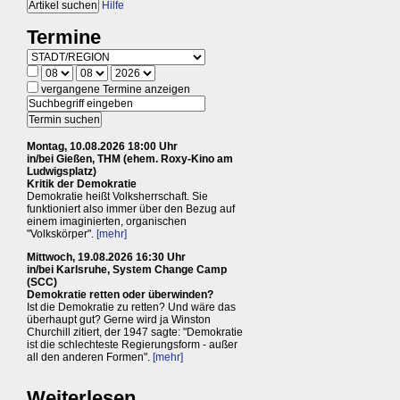
Hilfe
Termine
vergangene Termine anzeigen
Montag, 10.08.2026 18:00 Uhr
in/bei Gießen, THM (ehem. Roxy-Kino am
Ludwigsplatz)
Kritik der Demokratie
Demokratie heißt Volksherrschaft. Sie
funktioniert also immer über den Bezug auf
einem imaginierten, organischen
"Volkskörper".
[mehr]
Mittwoch, 19.08.2026 16:30 Uhr
in/bei Karlsruhe, System Change Camp
(SCC)
Demokratie retten oder überwinden?
Ist die Demokratie zu retten? Und wäre das
überhaupt gut? Gerne wird ja Winston
Churchill zitiert, der 1947 sagte: "Demokratie
ist die schlechteste Regierungsform - außer
all den anderen Formen".
[mehr]
Weiterlesen