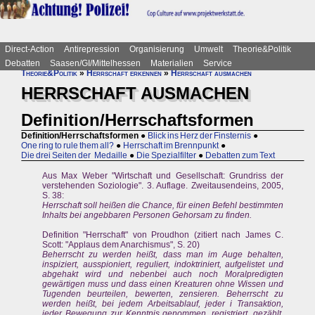
Direct-Action
Antirepression
Organisierung
Umwelt
Theorie&Politik
Debatten
Saasen/GI/Mittelhessen
Materialien
Service
Theorie&Politik
»
Herrschaft erkennen
»
Herrschaft ausmachen
HERRSCHAFT AUSMACHEN
Definition/Herrschaftsformen
Definition/Herrschaftsformen
●
Blick ins Herz der Finsternis
●
One ring to rule them all?
●
Herrschaft im Brennpunkt
●
Die drei Seiten der Medaille
●
Die Spezialfilter
●
Debatten zum Text
Aus Max Weber "Wirtschaft und Gesellschaft: Grundriss der
verstehenden Soziologie". 3. Auflage. Zweitausendeins, 2005,
S. 38:
Herrschaft soll heißen die Chance, für einen Befehl bestimmten
Inhalts bei angebbaren Personen Gehorsam zu finden.
Definition "Herrschaft" von Proudhon (zitiert nach James C.
Scott: "Applaus dem Anarchismus", S. 20)
Beherrscht zu werden heißt, dass man im Auge behalten,
inspiziert, ausspioniert, reguliert, indoktriniert, aufgelistet und
abgehakt wird und nebenbei auch noch Moralpredigten
gewärtigen muss und dass einen Kreaturen ohne Wissen und
Tugenden beurteilen, bewerten, zensieren. Beherrscht zu
werden heißt, bei jedem Arbeitsablauf, jeder i Transaktion,
jeder Bewegung zur Kenntnis genommen, registriert, gezählt,