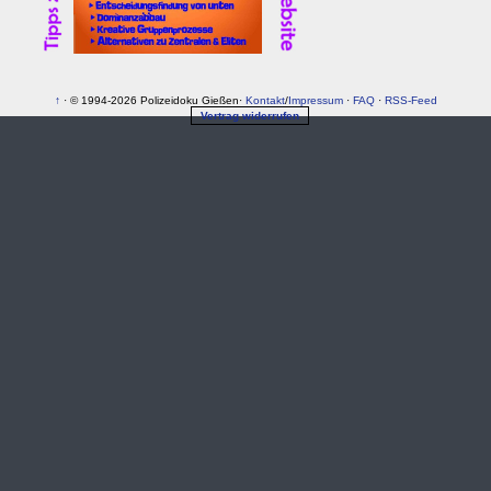
↑
· © 1994-2026 Polizeidoku Gießen·
Kontakt
/
Impressum
·
FAQ
·
RSS-Feed
Vertrag widerrufen