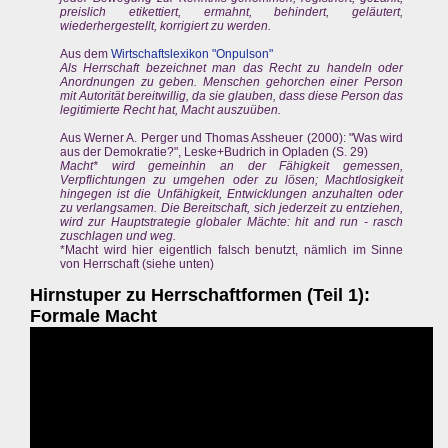
preislich etikettiert, ermahnt, behindert, geläutert,
wiederhergestellt, korrigiert zu werden.
Aus dem
Wirtschaftslexikon "Onpulson"
Als Herrschaft bezeichnet man das Recht zu handeln oder
Anordnungen zu geben. Menschen gehorchen einer Person
mit Autorität bereitwillig, da sie glauben, dass diese Person das
legitimierte Recht hat, Macht auszuüben.
Aus Werner A. Perger und Thomas Assheuer (2000): "Was wird
aus der Demokratie?", Leske+Budrich in Opladen (S. 29)
Macht* wird gemeinhin an der Fähigkeit gemessen,
Verpflichtungen zu umgehen oder zu lösen; Machtlosigkeit
hingegen ist die Unfähigkeit, Entwicklungen anzuhalten oder
zu verlangsamen. Die Bereitschaft, sich jederzeit zu entziehen,
wird zur Hauptstrategie globaler Mächte: hit and run - rasch
zuschlagen und weg.
*Macht wird hier eigentlich falsch benutzt, nämlich im Sinne
von Herrschaft (siehe unten)
Hirnstuper zu Herrschaftformen (Teil 1):
Formale Macht