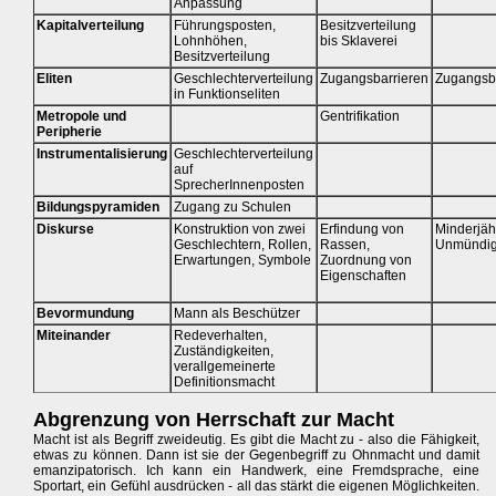
Anpassung
Kapitalverteilung
Führungsposten,
Besitzverteilung
Lohnhöhen,
bis Sklaverei
Besitzverteilung
Eliten
Geschlechterverteilung
Zugangsbarrieren
Zugangsb
in Funktionseliten
Metropole und
Gentrifikation
Peripherie
Instrumentalisierung
Geschlechterverteilung
auf
SprecherInnenposten
Bildungspyramiden
Zugang zu Schulen
Diskurse
Konstruktion von zwei
Erfindung von
Minderjähr
Geschlechtern, Rollen,
Rassen,
Unmündig
Erwartungen, Symbole
Zuordnung von
Eigenschaften
Bevormundung
Mann als Beschützer
Miteinander
Redeverhalten,
Zuständigkeiten,
verallgemeinerte
Definitionsmacht
Abgrenzung von Herrschaft zur Macht
Macht ist als Begriff zweideutig. Es gibt die Macht zu - also die Fähigkeit,
etwas zu können. Dann ist sie der Gegenbegriff zu Ohnmacht und damit
emanzipatorisch. Ich kann ein Handwerk, eine Fremdsprache, eine
Sportart, ein Gefühl ausdrücken - all das stärkt die eigenen Möglichkeiten.