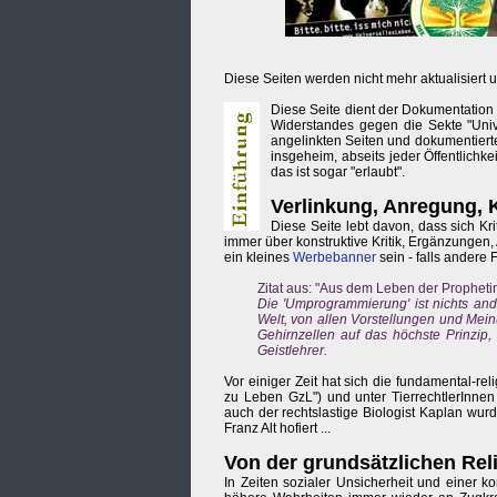
Diese Seiten werden nicht mehr aktualisiert u
Diese Seite dient der Dokumentation
Widerstandes gegen die Sekte "Univ
angelinkten Seiten und dokumentierten 
insgeheim, abseits jeder Öffentlichk
das ist sogar "erlaubt".
Verlinkung, Anregung, K
Diese Seite lebt davon, dass sich Kr
immer über konstruktive Kritik, Ergänzungen, 
ein kleines
Werbebanner
sein - falls andere
Zitat aus: "Aus dem Leben der Prophetin
Die 'Umprogrammierung' ist nichts and
Welt, von allen Vorstellungen und Mei
Gehirnzellen auf das höchste Prinzip,
Geistlehrer.
Vor einiger Zeit hat sich die fundamental-r
zu Leben GzL") und unter TierrechtlerInnen 
auch der rechtslastige Biologist Kaplan wu
Franz Alt hofiert ...
Von der grundsätzlichen Relig
In Zeiten sozialer Unsicherheit und einer