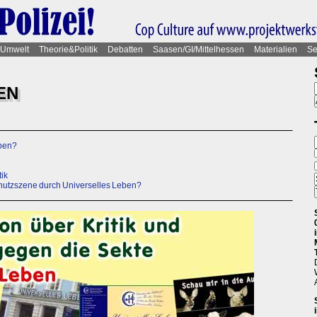
Umwelt
Theorie&Politik
Debatten
Saasen/GI/Mittelhessen
Materialien
Se
EN
eben?
n
ik
chutzszene durch Universelles Leben?