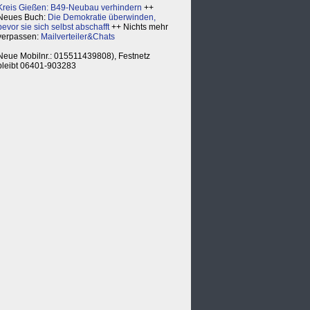
Kreis Gießen: B49-Neubau verhindern
++
Neues Buch:
Die Demokratie überwinden,
bevor sie sich selbst abschafft
++ Nichts mehr
verpassen:
Mailverteiler&Chats
Neue Mobilnr.: 015511439808), Festnetz
bleibt 06401-903283