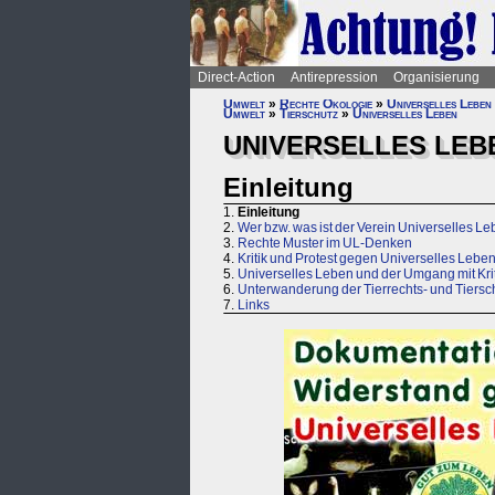
Direct-Action
Antirepression
Organisierung
Umwelt
»
Rechte Ökologie
»
Universelles Leben
Umwelt
»
Tierschutz
»
Universelles Leben
UNIVERSELLES LEB
Einleitung
1.
Einleitung
2.
Wer bzw. was ist der Verein Universelles L
3.
Rechte Muster im UL-Denken
4.
Kritik und Protest gegen Universelles Lebe
5.
Universelles Leben und der Umgang mit Krit
6.
Unterwanderung der Tierrechts- und Tiers
7.
Links