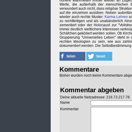
höhere Wahrheiten immer wieder an Zugkraf
Werte, die außerhalb der menschlichen Erf
verwundert auch nicht, dass religöse Strukt
auf die einzelnen ausüben. Neben autoritä
wieder auch rechte Muster:
Karma-Lehren
od
zu rechtfertigen und als unabänderlich hin
zementiert oder der Holocaust zur "Vollstr
immer deutlich weltlichere Interessen verknüp
Schäfchen geködert werden sollen. Ob Kirch
Gruppierung "Universelles Leben" steht in d
rechten Ideologien zu sein, wie aus zahlr
dokumentiert werden. Die Selbstbestimmung d
Kommentare
Bisher wurden noch keine Kommentare abg
Kommentar abgeben
Deine aktuelle Netzadresse: 216.73.217.78
Name
Kommentar