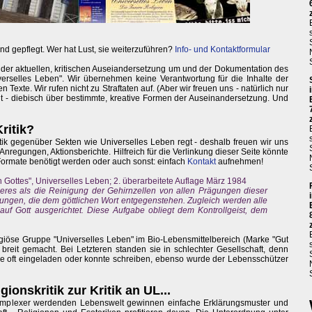
nd gepflegt. Wer hat Lust, sie weiterzuführen?
Info- und Kontaktformular
 der aktuellen, kritischen Auseiandersetzung um und der Dokumentation des
erselles Leben". Wir übernehmen keine Verantwortung für die Inhalte der
Texte. Wir rufen nicht zu Straftaten auf. (Aber wir freuen uns - natürlich nur
eit - diebisch über bestimmte, kreative Formen der Auseinandersetzung. Und
ritik?
itik gegenüber Sekten wie Universelles Leben regt - deshalb freuen wir uns
Anregungen, Aktionsberichte. Hilfreich für die Verlinkung dieser Seite könnte
 Formate benötigt werden oder auch sonst: einfach
Kontakt
aufnehmen!
 Gottes", Universelles Leben; 2. überarbeitete Auflage März 1984
eres als die Reinigung der Gehirnzellen von allen Prägungen dieser
nungen, die dem göttlichen Wort entgegenstehen. Zugleich werden alle
 auf Gott ausgerichtet. Diese Aufgabe obliegt dem Kontrollgeist, dem
eligiöse Gruppe "Universelles Leben" im Bio-Lebensmittelbereich (Marke "Gut
breit gemacht. Bei Letzteren standen sie in schlechter Gesellschaft, denn
rde oft eingeladen oder konnte schreiben, ebenso wurde der Lebensschützer
ionskritik zur Kritik an UL...
 komplexer werdenden Lebenswelt gewinnen einfache Erklärungsmuster und