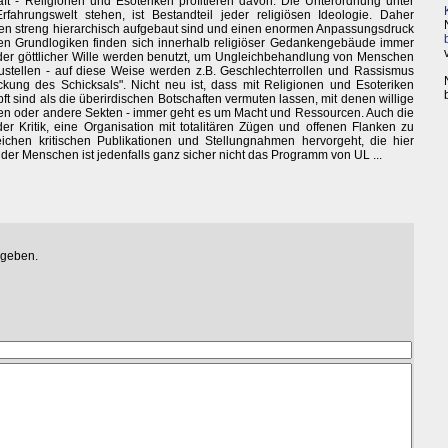
t - Religionen und Esoteriken profitieren davon. Die Unterordnung unter
ahrungswelt stehen, ist Bestandteil jeder religiösen Ideologie. Daher
uren streng hierarchisch aufgebaut sind und einen enormen Anpassungsdruck
ren Grundlogiken finden sich innerhalb religiöser Gedankengebäude immer
er göttlicher Wille werden benutzt, um Ungleichbehandlung von Menschen
zustellen - auf diese Weise werden z.B. Geschlechterrollen und Rassismus
eckung des Schicksals". Nicht neu ist, dass mit Religionen und Esoteriken
ft sind als die überirdischen Botschaften vermuten lassen, mit denen willige
en oder andere Sekten - immer geht es um Macht und Ressourcen. Auch die
er Kritik, eine Organisation mit totalitären Zügen und offenen Flanken zu
eichen kritischen Publikationen und Stellungnahmen hervorgeht, die hier
er Menschen ist jedenfalls ganz sicher nicht das Programm von UL ...
egeben.