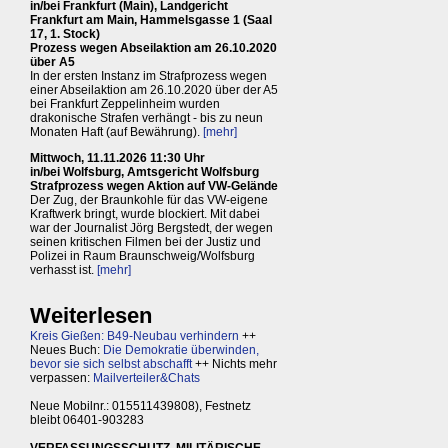
in/bei Frankfurt (Main), Landgericht
Frankfurt am Main, Hammelsgasse 1 (Saal
17, 1. Stock)
Prozess wegen Abseilaktion am 26.10.2020
über A5
In der ersten Instanz im Strafprozess wegen
einer Abseilaktion am 26.10.2020 über der A5
bei Frankfurt Zeppelinheim wurden
drakonische Strafen verhängt - bis zu neun
Monaten Haft (auf Bewährung).
[mehr]
Mittwoch, 11.11.2026 11:30 Uhr
in/bei Wolfsburg, Amtsgericht Wolfsburg
Strafprozess wegen Aktion auf VW-Gelände
Der Zug, der Braunkohle für das VW-eigene
Kraftwerk bringt, wurde blockiert. Mit dabei
war der Journalist Jörg Bergstedt, der wegen
seinen kritischen Filmen bei der Justiz und
Polizei in Raum Braunschweig/Wolfsburg
verhasst ist.
[mehr]
Weiterlesen
Kreis Gießen: B49-Neubau verhindern
++
Neues Buch:
Die Demokratie überwinden,
bevor sie sich selbst abschafft
++ Nichts mehr
verpassen:
Mailverteiler&Chats
Neue Mobilnr.: 015511439808), Festnetz
bleibt 06401-903283