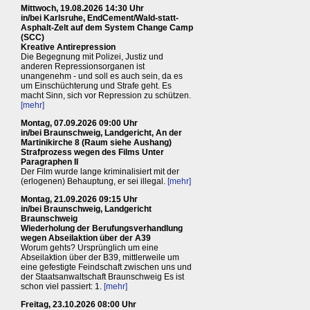
Mittwoch, 19.08.2026 14:30 Uhr
in/bei Karlsruhe, EndCement/Wald-statt-
Asphalt-Zelt auf dem System Change Camp
(SCC)
Kreative Antirepression
Die Begegnung mit Polizei, Justiz und
anderen Repressionsorganen ist
unangenehm - und soll es auch sein, da es
um Einschüchterung und Strafe geht. Es
macht Sinn, sich vor Repression zu schützen.
[mehr]
Montag, 07.09.2026 09:00 Uhr
in/bei Braunschweig, Landgericht, An der
Martinikirche 8 (Raum siehe Aushang)
Strafprozess wegen des Films Unter
Paragraphen II
Der Film wurde lange kriminalisiert mit der
(erlogenen) Behauptung, er sei illegal.
[mehr]
Montag, 21.09.2026 09:15 Uhr
in/bei Braunschweig, Landgericht
Braunschweig
Wiederholung der Berufungsverhandlung
wegen Abseilaktion über der A39
Worum gehts? Ursprünglich um eine
Abseilaktion über der B39, mittlerweile um
eine gefestigte Feindschaft zwischen uns und
der Staatsanwaltschaft Braunschweig Es ist
schon viel passiert: 1.
[mehr]
Freitag, 23.10.2026 08:00 Uhr