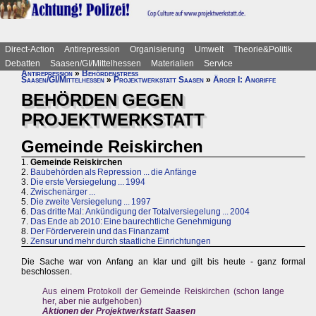
Direct-Action
Antirepression
Organisierung
Umwelt
Theorie&Politik
Debatten
Saasen/GI/Mittelhessen
Materialien
Service
Antirepression
»
Behördenstress
Saasen/GI/Mittelhessen
»
Projektwerkstatt Saasen
»
Ärger I: Angriffe
BEHÖRDEN GEGEN
PROJEKTWERKSTATT
Gemeinde Reiskirchen
1.
Gemeinde Reiskirchen
2.
Baubehörden als Repression ... die Anfänge
3.
Die erste Versiegelung ... 1994
4.
Zwischenärger ...
5.
Die zweite Versiegelung ... 1997
6.
Das dritte Mal: Ankündigung der Totalversiegelung ... 2004
7.
Das Ende ab 2010: Eine baurechtliche Genehmigung
8.
Der Förderverein und das Finanzamt
9.
Zensur und mehr durch staatliche Einrichtungen
Die Sache war von Anfang an klar und gilt bis heute - ganz formal
beschlossen.
Aus einem Protokoll der Gemeinde Reiskirchen (schon lange
her, aber nie aufgehoben)
Aktionen der Projektwerkstatt Saasen