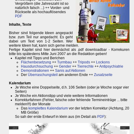
Vergrößern (die Jahreszahl ist so
natürlich falsch ...) ++ Vorder- und
Rückseite als hochauflösendes
PDF
Inhalte, Texte
Bisher sind folgende Ideen angepackt
bzw. zum Teil nur angedacht. Es geht
dabei um Text von 1-2 Seiten. Wer
weitere Ideen hat, kann sich gerne melden.
Fertige Kapitel sind hier demnächst als .pdf downloadbar - Korrekuren
bitte bis spätestens Mitte Juni 2007 an die Redaktion geben!
Kapitel mit Tipps und Berichen
Flächenbesetzung
++
Turmbau
++
Tripods
++
Lockons
Hausdurchsuchung
++
Gender
++
Tierrechte
++
Antipsychiatrie
Demonstrationen
++
Sanis auf Aktionen
Der
Überraschungsteil
am anderen Ende ++
Zusatzseite
Kalendarium
Je Woche eine Doppelseite, d.h. 106 Seiten (oder je Woche sogar vier
Seiten)
Je Woche ein Aktionstipp und viele weitere Informationen
Korrekturfahnen (Fehler, falsche oder fehlende Termineinträge ... bitte
melden!!!) der Monate
Das
komplettes Kalendarium
vor der letzten Korrektur (Achtung, 20
MB Größe)
So sah der erste Entwurf in klein aus (im Detail als
PDF
):