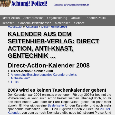
Direct-Action
Antirepression
Organisierung
Umwelt
Theorie&Politik
Debatten
Saasen/GI/Mittelhessen
Materialien
Service
Materialien
»
Kalender
»
Direct-Action 2008
KALENDER AUS DEM
SEITENHIEB-VERLAG: DIRECT
ACTION, ANTI-KNAST,
GENTECHNIK ...
Direct-Action-Kalender 2008
1.
Direct-Action-Kalender 2008
2.
Allgemeine Beschreibung des Kalenderprojekts
3.
Mitbestellen?
4.
Links
2009 wird es keinen Taschenkalender geben!
Der Kalender war 2004 erstmals erschienen. Für den 2008er beginnt die
Vorbereitung, er kann auch schon bestellt werden. Überlegt doch, ob Ihr
den nicht haben wollt oder für Eure Region/Stadt gleich ein paar mehr
abnehmt!!! Hier gibt es eine
Bestellseite
für den Kalender und noch mehr
spannende Materialien ... ab 1.1.2008 gelten für den 2008er und
2007er-
Kalender
, von dem es noch Exemplare gibt, neue (günstigere) Preise. Und