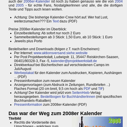
auch der
2006er-Kalender
ist noch zu haben genauso wie die von
2004
und
2005
- für echte Fans, NostalgikerInnen und alle, die die dortigen
Texte und Tipps auch lesen wollen.
Achtung: Die bisherige Kalender-Crew hört auf. Wer hat Lust,
weiterzumachen??? Ein
Text
dazu (PDF)
Preise 2008er-Kalender im Überblick:
Einzelbestellung: Ab sofort nur noch 2 Euro
Sammelbestellungen ab 3 Stück: 1,50 Euro, ab 10 Stück: 1 Euro
Jeweils plus Porto
Bestellseiten und Downloads (folgen z.T. nach Erscheinen):
Per Internet:
www.aktionsversand.siehe.website
Per Post Projektwerkstatt, Ludwigstr. 11, 35447 Reiskirchen-Saasen,
06401/90328-3, Fax -5,
kalender@projektwerkstatt.de
Direktverkauf bei Büchertischen auf verschiedenen Camps im
Juli/August
Werbeplakat
für den Kalender zum Ausdrucken, Kopieren, Aushängen
... (PDF)
Presseinformation zum neuen Kalender
Anzeigenvorlagen (zum Abdruck in Zeitungen, Rundbriefen ...)
Flaches Format (20 cm breit, 9,5 cm hoch als
PDF
und
TIF
)
Achtung! Der Kalender wird jetzt vom
SeitenHieb
-Verlag
herausgegeben.
Bestellbogen für BuchhändlerInnen
(mit spezifischen
Buchhandels-Rabatten)
Presseinformation
zum 2008er-Kalender (PDF)
Das war der Weg zum 2008er Kalender
Titelbild
Rechts die Vorderseite des
Umschlages - anklicken zum