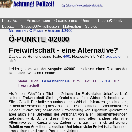
Direct-Action
Antirepression
Organisierung
Umwelt
Theorie&Politik
Debatten
Saasen/GI/Mittelhessen
Materialien
Service
Materialien
»
Ö-Punkte
»
Ausgabe 4/2000
Ö-PUNKTE 4/2000
Freiwirtschaft - eine Alternative?
Das ganze Heft und seine Texte:
4/00
: Netzwerke 8,9 MB (
Textdateien
im
.zip)
Leider gibt es von der Ausgabe 4/2000 nur diesen einen Text aus der
Redaktion "Wirtschaft" online.
Siehe auch:
LeserInnenbriefe
zum Text +++
Zitate
zur
Freiwirtschaft
Als "dritten Weg" (u.a. Titel der Zeitung der Freisozialen Union) verkauft
sich die Freiwirtschaft. Sie begründet sich auf die Wirtschaftstheorien von
Silvio Gesell. Der hatte ein umfassendes Wirtschaftskonzept geschrieben,
in dem die Abschaffung des Zinses, der festgeschriebene Wertverlust des
Geldes ("Schwund") sowie eine Umverteilung von Eigentum, gleichzeitig
aber auch eine Befreiung der Wirtschaft von allen Reglementierungen
gefordert wird. Schon diese Theorien sind alles andere als eine
Alternative zum Kapitalismus. Zudem lohnt auch ein Blick auf weitere
Schriften von Gesell und aktuellen Umtrieben vieler FreiwirtschaftlerInnen
- rassistische und rechte Positionen vielerorts.