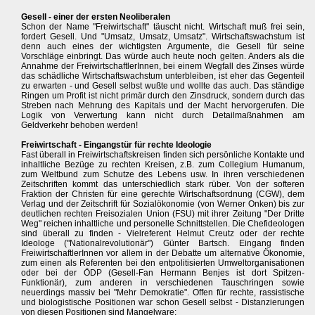
Gesell - einer der ersten Neoliberalen
Schon der Name "Freiwirtschaft" täuscht nicht. Wirtschaft muß frei sein,
fordert Gesell. Und "Umsatz, Umsatz, Umsatz". Wirtschaftswachstum ist
denn auch eines der wichtigsten Argumente, die Gesell für seine
Vorschläge einbringt. Das würde auch heute noch gelten. Anders als die
Annahme der FreiwirtschaftlerInnen, bei einem Wegfall des Zinses würde
das schädliche Wirtschaftswachstum unterbleiben, ist eher das Gegenteil
zu erwarten - und Gesell selbst wußte und wollte das auch. Das ständige
Ringen um Profit ist nicht primär durch den Zinsdruck, sondern durch das
Streben nach Mehrung des Kapitals und der Macht hervorgerufen. Die
Logik von Verwertung kann nicht durch Detailmaßnahmen am
Geldverkehr behoben werden!
Freiwirtschaft - Eingangstür für rechte Ideologie
Fast überall in Freiwirtschaftskreisen finden sich persönliche Kontakte und
inhaltliche Bezüge zu rechten Kreisen, z.B. zum Collegium Humanum,
zum Weltbund zum Schutze des Lebens usw. In ihren verschiedenen
Zeitschriften kommt das unterschiedlich stark rüber. Von der softeren
Fraktion der Christen für eine gerechte Wirtschaftsordnung (CGW), dem
Verlag und der Zeitschrift für Sozialökonomie (von Werner Onken) bis zur
deutlichen rechten Freisozialen Union (FSU) mit ihrer Zeitung "Der Dritte
Weg" reichen inhaltliche und personelle Schnittstellen. Die Chefideologen
sind überall zu finden - Vielreferent Helmut Creutz oder der rechte
Ideologe ("Nationalrevolutionär") Günter Bartsch. Eingang finden
FreiwirtschaftlerInnen vor allem in der Debatte um alternative Ökonomie,
zum einen als Referenten bei den entpolitisierten Umweltorganisationen
oder bei der ÖDP (Gesell-Fan Hermann Benjes ist dort Spitzen-
Funktionär), zum anderen in verschiedenen Tauschringen sowie
neuerdings massiv bei "Mehr Demokratie". Offen für rechte, rassistische
und biologistische Positionen war schon Gesell selbst - Distanzierungen
von diesen Positionen sind Mangelware: