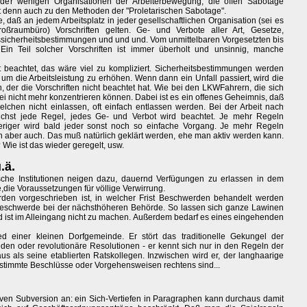
e der wenigen Organisationen der Arbeiterbewegung, die offen Sabotage
ift denn auch zu den Methoden der "Proletarischen Sabotage".
e, daß an jedem Arbeitsplatz in jeder gesellschaftlichen Organisation (sei es
raumbüro) Vorschriften gelten. Ge- und Verbote aller Art, Gesetze,
sicherheitsbestimmungen und und und. Vom unmittelbaren Vorgesetzten bis
Ein Teil solcher Vorschriften ist immer überholt und unsinnig, manche
t beachtet, das wäre viel zu kompliziert. Sicherheitsbestimmungen werden
um die Arbeitsleistung zu erhöhen. Wenn dann ein Unfall passiert, wird die
der die Vorschriften nicht beachtet hat. Wie bei den LKWFahrern, die sich
 nicht mehr konzentrieren können. Dabei ist es ein offenes Geheimnis, daß
ielchen nicht einlassen, oft einfach entlassen werden. Bei der Arbeit nach
lichst jede Regel, jedes Ge- und Verbot wird beachtet. Je mehr Regeln
ieriger wird bald jeder sonst noch so einfache Vorgang. Je mehr Regeln
ch aber auch. Das muß natürlich geklärt werden, ehe man aktiv werden kann.
 Wie ist das wieder geregelt, usw.
.ä.
hische Institutionen neigen dazu, dauernd Verfügungen zu erlassen in dem
e,die Voraussetzungen für völlige Verwirrung.
den vorgeschrieben ist, in welcher Frist Beschwerden behandelt werden
 Beschwerde bei der nächsthöheren Behörde. So lassen sich ganze Lawinen
 und ist im Alleingang nicht zu machen. Außerdem bedarf es eines eingehenden
 einer kleinen Dorfgemeinde. Er stört das traditionelle Gekungel der
den oder revolutionäre Resolutionen - er kennt sich nur in den Regeln der
s als seine etablierten Ratskollegen. Inzwischen wird er, der langhaarige
bestimmte Beschlüsse oder Vorgehensweisen rechtens sind...
tiven Subversion an: ein Sich-Vertiefen in Paragraphen kann durchaus damit