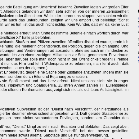
gelnde Beteiligung am Unterricht" bekannt. Zuweilen legten wir großen Eifer
t. Allerdings gelangten wir dann sehr schnell von der inneren Zerrissenheit
sketen oder ähnlichem. Wollte der Lehrer uns stoppen, versuchten wir die
de auch das unterbunden, zeigten wir uns empört und beleidigt: "Sonst
nn wir es tun, ist das auch nicht richtig. Kein Wunder, daß wir da keine Lust
ie Methode erneut. Man führte bestimmte Befehle einfach wörtlich durch, war
roffizier XY hatte ja befohlen.
schlands Straßen und Plätzen zuweilen öffentlich diskutiert wurde, lernte ich
 Meinung, die meiner nicht entsprach, die Position, gegen die ich anging. Und
ertreibungen und Verdrehungen ad absurdum, ohne sie auch im mindesten zu
l wurde ich von einem zackigen Militaristen zur Seite genommen. Er vertraute
age, aber darüber solle man doch nicht in der Öffentlichkeit reden! (Fremde
cht nur das Hirn und lehrt Widersprüche zu erkennen, man lernt auch, daß
nnewohnt - auch der eigenen.)
n": Er bedeutet, gegen eine Sache oder Zustände anzutreten, indem man sie
kieren, sondern durch Eifer und Bejahung zu ersetzen.
ß sie Spaß macht und das Herz erfreut. Nicht umsonst steht sie in enger
gs, Yippietum und Spaßguerilla. Zu ihren Ahnen zählen Till Eulenspiegel
er offenen Konfrontation aus, zeigt sich nie als sichtbare Aufsässigkeit. Im
sitiven Subversion ist der "Dienst nach Vorschrift", der hierzulande als
gierter Beamter etwas scheel angesehen wird. Daß gerade Staatsdiener zu
ger an ihren sicher vorhandenen Privilegien, sondern am Charakter des
ft" vor, "Dienst" klingt zu sehr nach Beamten und Soldaten. Das zeigt aber,
genommen wurde. "Dienst nach Vorschrift" bei den besser gestellten
itern hieße sowas allemal Sabotage und Leistungsverweigerung.