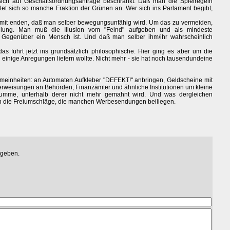
ich auf Geschäftsordnungsanträge beschränkt. Daß man die Spielregeln
ietet sich so manche Fraktion der Grünen an. Wer sich ins Parlament begibt,
mit enden, daß man selber bewegungsunfähig wird. Um das zu vermeiden,
ellung. Man muß die Illusion vom "Feind" aufgeben und als mindeste
 Gegenüber ein Mensch ist. Und daß man selber ihm/ihr wahrscheinlich
s führt jetzt ins grundsätzlich philosophische. Hier ging es aber um die
 einige Anregungen liefern wollte. Nicht mehr - sie hat noch tausendundeine
emeinheiten: an Automaten Aufkleber "DEFEKT!" anbringen, Geldscheine mit
erweisungen an Behörden, Finanzämter und ähnliche Institutionen um kleine
Summe, unterhalb derer nicht mehr gemahnt wird. Und was dergleichen
h die Freiumschläge, die manchen Werbesendungen beiliegen.
egeben.