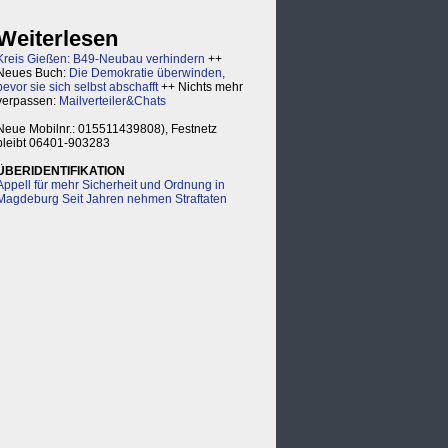
Weiterlesen
Kreis Gießen: B49-Neubau verhindern
++
Neues Buch:
Die Demokratie überwinden,
bevor sie sich selbst abschafft
++ Nichts mehr
verpassen:
Mailverteiler&Chats
Neue Mobilnr.: 015511439808), Festnetz
bleibt 06401-903283
ÜBERIDENTIFIKATION
Appell für mehr Sicherheit und Ordnung in
Magdeburg Seit Jahren nehmen Straftaten