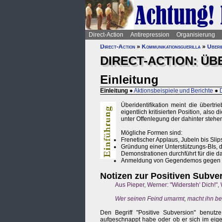
Direct-Action
Antirepression
Organisierung
Direct-Action
»
Kommunikationsguerilla
»
Überid
DIRECT-ACTION: ÜB
Einleitung
Einleitung
●
Aktionsbeispiele und Berichte
●
Überidentifikation meint die über
eigentlich kritisierten Position, also
unter Offenlegung der dahinter stehen
Mögliche Formen sind:
Frenetischer Applaus, Jubeln bis Slips
Gründung einer Unterstützungs-BIs, d
Demonstrationen durchführt für die d
Anmeldung von Gegendemos gegen 
Notizen zur Positiven Subve
Aus Pieper, Werner: "Widersteh' Dich!"
Wer seinen Feind umarmt, macht ihn 
Den Begriff "Positive Subversion" benutz
aufgeschnappt habe oder ob er sich im eig