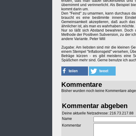
enden, daß man dabei steckenbleibt und s
übernimmt und verinnerlicht. Als Beispiel b
kommt darin um.
Den "Feind" zu umarmen, kann durchaus da
braucht es eine bestimmte innere Einst
Gemeinsamkeit akzeptieren, daß auch das
ähnlicher ist, als man es wahrhaben möchte.
Nur so läßt sich Abstand bewahren. Doch da
Methode der Positiven Subversion, zu der ich
andere Variante. Peter Will
Zugabe: Am liebsten sind mir die kleinen G
einem Stempel "Inflationsgeld" versehen, Üb
Beträge kürzen - es gibt meistens eine 
Späßchen mehr sind. Gerne benutze ich auc
Kommentare
Bisher wurden noch keine Kommentare abg
Kommentar abgeben
Deine aktuelle Netzadresse: 216.73.217.88
Name
Kommentar