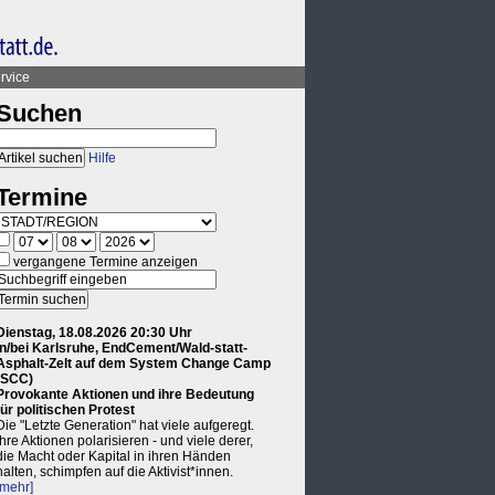
rvice
Suchen
Hilfe
Termine
vergangene Termine anzeigen
Dienstag, 18.08.2026 20:30 Uhr
in/bei Karlsruhe, EndCement/Wald-statt-
Asphalt-Zelt auf dem System Change Camp
(SCC)
Provokante Aktionen und ihre Bedeutung
für politischen Protest
Die "Letzte Generation" hat viele aufgeregt.
Ihre Aktionen polarisieren - und viele derer,
die Macht oder Kapital in ihren Händen
halten, schimpfen auf die Aktivist*innen.
[mehr]