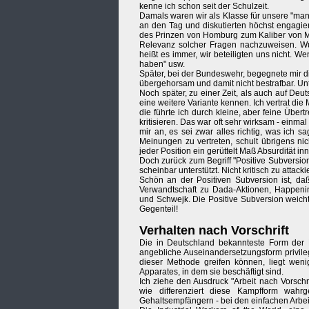
kenne ich schon seit der Schulzeit.
Damals waren wir als Klasse für unsere "man
an den Tag und diskutierten höchst engagier
des Prinzen von Homburg zum Kaliber von Mu
Relevanz solcher Fragen nachzuweisen. Wur
heißt es immer, wir beteiligten uns nicht. We
haben" usw.
Später, bei der Bundeswehr, begegnete mir d
übergehorsam und damit nicht bestrafbar. Unte
Noch später, zu einer Zeit, als auch auf Deut
eine weitere Variante kennen. Ich vertrat die
die führte ich durch kleine, aber feine Üb
kritisieren. Das war oft sehr wirksam - einma
mir an, es sei zwar alles richtig, was ich s
Meinungen zu vertreten, schult übrigens ni
jeder Position ein gerüttelt Maß Absurdität i
Doch zurück zum Begriff "Positive Subversio
scheinbar unterstützt. Nicht kritisch zu attac
Schön an der Positiven Subversion ist, da
Verwandtschaft zu Dada-Aktionen, Happenin
und Schwejk. Die Positive Subversion weicht d
Gegenteil!
Verhalten nach Vorschrift
Die in Deutschland bekannteste Form der Po
angebliche Auseinandersetzungsform privile
dieser Methode greifen können, liegt weni
Apparates, in dem sie beschäftigt sind.
Ich ziehe den Ausdruck "Arbeit nach Vorschri
wie differenziert diese Kampfform wahr
Gehaltsempfängern - bei den einfachen Arbe