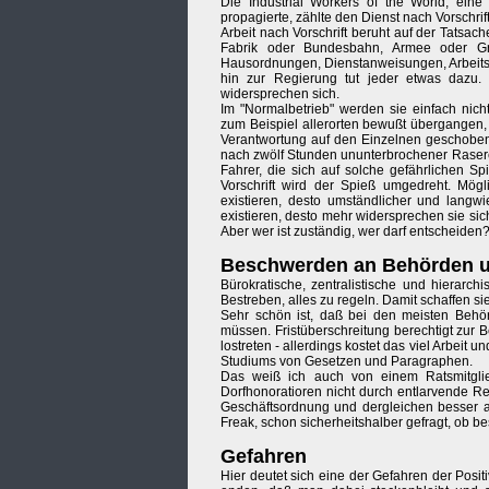
Die Industrial Workers of the Worid, ein
propagierte, zählte den Dienst nach Vorschr
Arbeit nach Vorschrift beruht auf der Tatsach
Fabrik oder Bundesbahn, Armee oder Groß
Hausordnungen, Dienstanweisungen, Arbeits
hin zur Regierung tut jeder etwas dazu. 
widersprechen sich.
Im "Normalbetrieb" werden sie einfach nich
zum Beispiel allerorten bewußt übergangen, 
Verantwortung auf den Einzelnen geschoben, 
nach zwölf Stunden ununterbrochener Raserei
Fahrer, die sich auf solche gefährlichen Sp
Vorschrift wird der Spieß umgedreht. Mög
existieren, desto umständlicher und langw
existieren, desto mehr widersprechen sie si
Aber wer ist zuständig, wer darf entscheiden?
Beschwerden an Behörden u
Bürokratische, zentralistische und hierarc
Bestreben, alles zu regeln. Damit schaffen si
Sehr schön ist, daß bei den meisten Behör
müssen. Fristüberschreitung berechtigt zur
lostreten - allerdings kostet das viel Arbeit
Studiums von Gesetzen und Paragraphen.
Das weiß ich auch von einem Ratsmitglied
Dorfhonoratioren nicht durch entlarvende Re
Geschäftsordnung und dergleichen besser au
Freak, schon sicherheitshalber gefragt, ob 
Gefahren
Hier deutet sich eine der Gefahren der Posi