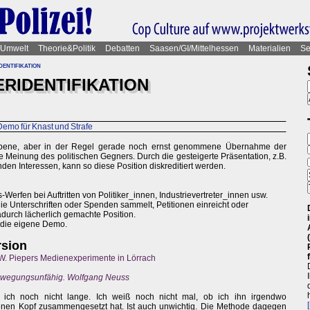
Umwelt
Theorie&Politik
Debatten
Saasen/GI/Mittelhessen
Materialien
Se
entifikation
ERIDENTIFIKATION
Demo für Knast und Strafe
triebene, aber in der Regel gerade noch ernst genommene Übernahme der
 die Meinung des politischen Gegners. Durch die gesteigerte Präsentation, z.B.
den Interessen, kann so diese Position diskreditiert werden.
-Werfen bei Auftritten von Politiker_innen, Industrievertreter_innen usw.
ie Unterschriften oder Spenden sammelt, Petitionen einreicht oder
adurch lächerlich gemachte Position.
die eigene Demo.
rsion
, W. Piepers Medienexperimente in Lörrach
bewegungsunfähig. Wolfgang Neuss
e ich noch nicht lange. Ich weiß noch nicht mal, ob ich ihn irgendwo
enen Kopf zusammengesetzt hat. Ist auch unwichtig. Die Methode dagegen