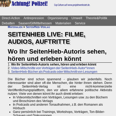
Direct-Action
Antirepression
Organisierung
Umwelt
Theorie&Politik
Debatten
Saasen/GI/Mittelhessen
Materialien
Service
Materialien
»
SeitenHieb-Verlag
SEITENHIEB LIVE: FILME,
AUDIOS, AUFTRITTE
Wo Ihr SeitenHieb-Autoris sehen,
hören und erleben könnt
1.
Wo Ihr SeitenHieb-Autoris sehen, hören und erleben könnt
2.
Video-Mitschnitte von Vorträgen der SeitenHieb-Autor*innen
3.
SeitenHieb-Bücher als Podcasts oder Mitschnitt von Lesungen
Die Bücher sind schon spannend - glauben wir jedenfalls. Noch
interessanter sind aber oft die Menschen, die hinter ihnen stehen. Denn
der SeitenHieb-Verlag ist eine nicht-kommerzielle
Veröffentlichungsplattform, den vor allem erfahrene politische Aktivistis
nutzen. Viele von denen könnt Ihr auch direkt erleben:
In Videomitschnitten von Vorträgen, Lesungen usw. zu den Büchern
und Broschüren des Verlags
In Podcasts und anderen Tonaufnahmen, z.B. den Romanen als
Hörbuch
Ganz persönlich bei Trainings, Workshops, Vorträgen, Ton-Bilder-
Schauen und Diskussionen