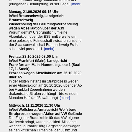
Der Film wurde lange kriminalisiert mit der
(erlogenen) Behauptung, er sei illegal.
[mehr]
Montag, 21.09.2026 09:15 Uhr
in/bei Braunschweig, Landgericht
Braunschweig
Wiederholung der Berufungsverhandlung
wegen Abseilaktion über der A39
Worum gehts? Ursprünglich um eine
Abseilaktion über der B39, mittlerweile um
eine gefestigte Feindschaft zwischen uns und
der Staatsanwaltschaft Braunschweig Es ist
schon viel passiert: 1.
[mehr]
Freitag, 23.10.2026 08:00 Uhr
in/bei Frankfurt (Main), Landgericht
Frankfurt am Main, Hammelsgasse 1 (Saal
17, 1. Stock)
Prozess wegen Abseilaktion am 26.10.2020
über A5
In der ersten Instanz im Strafprozess wegen
einer Abseilaktion am 26.10.2020 über der A5
bei Frankfurt Zeppelinheim wurden
drakonische Strafen verhängt - bis zu neun
Monaten Haft (auf Bewährung).
[mehr]
Mittwoch, 11.11.2026 11:30 Uhr
in/bei Wolfsburg, Amtsgericht Wolfsburg
Strafprozess wegen Aktion auf VW-Gelände
Der Zug, der Braunkohle für das VW-eigene
Kraftwerk bringt, wurde blockiert. Mit dabei
war der Journalist Jörg Bergstedt, der wegen
seinen kritischen Filmen bei der Justiz und