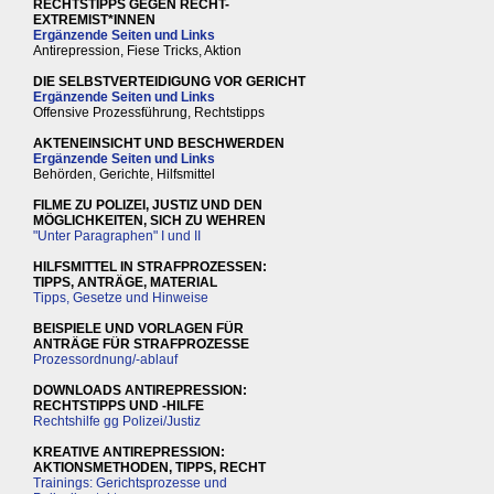
RECHTSTIPPS GEGEN RECHT-
EXTREMIST*INNEN
Ergänzende Seiten und Links
Antirepression, Fiese Tricks, Aktion
DIE SELBSTVERTEIDIGUNG VOR GERICHT
Ergänzende Seiten und Links
Offensive Prozessführung, Rechtstipps
AKTENEINSICHT UND BESCHWERDEN
Ergänzende Seiten und Links
Behörden, Gerichte, Hilfsmittel
FILME ZU POLIZEI, JUSTIZ UND DEN
MÖGLICHKEITEN, SICH ZU WEHREN
"Unter Paragraphen" I und II
HILFSMITTEL IN STRAFPROZESSEN:
TIPPS, ANTRÄGE, MATERIAL
Tipps, Gesetze und Hinweise
BEISPIELE UND VORLAGEN FÜR
ANTRÄGE FÜR STRAFPROZESSE
Prozessordnung/-ablauf
DOWNLOADS ANTIREPRESSION:
RECHTSTIPPS UND -HILFE
Rechtshilfe gg Polizei/Justiz
KREATIVE ANTIREPRESSION:
AKTIONSMETHODEN, TIPPS, RECHT
Trainings: Gerichtsprozesse und