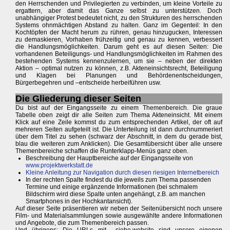
den Herrschenden und Privilegierten zu verbinden, um kleine Vorteile zu
ergattern, aber damit das Ganze selbst zu unterstützen. Doch
unabhängiger Protest bedeutet nicht, zu den Strukturen des herrschenden
Systems ohnmächtigen Abstand zu halten. Ganz im Gegenteil: In den
Kochtöpfen der Macht herum zu rühren, genau hinzugucken, Interessen
zu demaskieren, Vorhaben frühzeitig und genau zu kennen, verbessert
die Handlungsmöglichkeiten. Darum geht es auf diesen Seiten: Die
vorhandenen Beteiligungs- und Handlungsmöglichkeiten im Rahmen des
bestehenden Systems kennenzulernen, um sie – neben der direkten
Aktion – optimal nutzen zu können, z.B. Akteneinsichtsrecht, Beteiligung
und Klagen bei Planungen und Behördenentscheidungen,
Bürgerbegehren und –entscheide herbeiführen usw.
Die Gliederung dieser Seiten
Du bist auf der Eingangsseite zu einem Themenbereich. Die graue
Tabelle oben zeigt dir alle Seiten zum Thema Akteneinsicht. Mit einem
Klick auf eine Zeile kommst du zum entsprechenden Artikel, der oft auf
mehreren Seiten aufgeteilt ist. Die Unterteilung ist dann durchnummeriert
über dem Titel zu sehen (schwarz der Abschnitt, in dem du gerade bist,
blau die weiteren zum Anklicken). Die Gesamtübersicht über alle unsere
Themenbereiche schaffen die Runterklapp-Menüs ganz oben.
Beschreibung der Hauptbereiche auf der Eingangsseite von
www.projektwerkstatt.de
Kleine Anleitung zur Navigation durch diesen riesigen Internetbereich
In der rechten Spalte findest du die jeweils zum Thema passenden
Termine und einige ergänzende Informationen (bei schmalem
Bildschirm wird diese Spalte unten angehängt, z.B. am manchen
Smartphones in der Hochkantansicht).
Auf dieser Seite präsentieren wir neben der Seitenübersicht noch unsere
Film- und Materialsammlungen sowie ausgewählte andere Informationen
und Angebote, die zum Themenbereich passen.