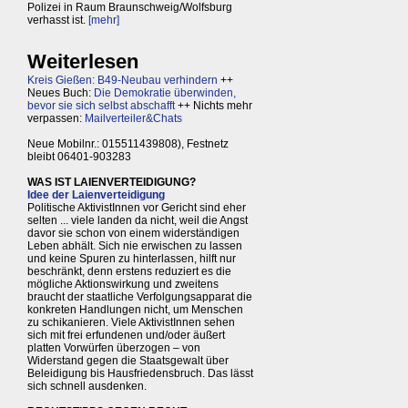
Polizei in Raum Braunschweig/Wolfsburg
verhasst ist.
[mehr]
Weiterlesen
Kreis Gießen: B49-Neubau verhindern
++
Neues Buch:
Die Demokratie überwinden,
bevor sie sich selbst abschafft
++ Nichts mehr
verpassen:
Mailverteiler&Chats
Neue Mobilnr.: 015511439808), Festnetz
bleibt 06401-903283
WAS IST LAIENVERTEIDIGUNG?
Idee der Laienverteidigung
Politische AktivistInnen vor Gericht sind eher
selten ... viele landen da nicht, weil die Angst
davor sie schon von einem widerständigen
Leben abhält. Sich nie erwischen zu lassen
und keine Spuren zu hinterlassen, hilft nur
beschränkt, denn erstens reduziert es die
mögliche Aktionswirkung und zweitens
braucht der staatliche Verfolgungsapparat die
konkreten Handlungen nicht, um Menschen
zu schikanieren. Viele AktivistInnen sehen
sich mit frei erfundenen und/oder äußert
platten Vorwürfen überzogen – von
Widerstand gegen die Staatsgewalt über
Beleidigung bis Hausfriedensbruch. Das lässt
sich schnell ausdenken.