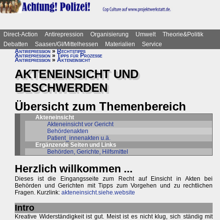
Direct-Action
Antirepression
Organisierung
Umwelt
Theorie&Politik
Debatten
Saasen/GI/Mittelhessen
Materialien
Service
Antirepression
»
Rechtstipps
Antirepression
»
Tipps für Prozesse
Antirepression
»
Akteneinsicht
AKTENEINSICHT UND
BESCHWERDEN
Übersicht zum Themenbereich
Akteneinsicht
Akteneinsicht vor Gericht
Behördenakten
Patient_innenakten u.ä.
Ergänzende Seiten und Links
Behörden, Gerichte, Hilfsmittel
Herzlich willkommen ...
Dieses ist die Eingangsseite zum Recht auf Einsicht in Akten bei
Behörden und Gerichten mit Tipps zum Vorgehen und zu rechtlichen
Fragen. Kurzlink:
akteneinsicht.siehe.website
Intro
Kreative Widerständigkeit ist gut. Meist ist es nicht klug, sich ständig mit