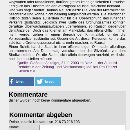
wegwarfen oder randalierten, darüber gibt es keine gesicherten Hinweise.
Lediglich das Einschreiten der Vollzugspolizei ist ausreichend bekannt.
Und was sagt Stadtrat Thomas Rausch dazu: Die Zahl der Mitarbeiter sei
beschränkt und könne nicht beliebig aufgestockt werden. Die städtischen
Hilfspolizisten seien außerdem nur für die Überwachung des ruhenden
Verkehrs zuständig. Lediglich zwei Kräfte des Ordnungsamtes könnten
derartige Überwachungsaufgaben übernehmen, so Rausch gegenüber
dem Anzeiger. Doch das Klientel am Marktplatz, das offensichtlich immer
mehr werde, gehen in einen Bereich der Kriminalität, für die die
Vollzugspolizei zuständig sei. Gegen die Art dieser Personen könne das
städtische Ordnungspersonal nichts mehr machen, so Rausch.
Einen Schritt hat die Stadt in ihrer offenkundigen Ohnmacht allerdings
unternommen: Am Donnerstag verschwanden die Sitzbänke vor dem
Stadtwerkebüro. Ob die Szene sich allein deswegen verzieht, wird sich
noch herausstellen müssen.
Quelle: Gießener Anzeiger, 21.11.2003 im
Netz
++ der Autor ist
Redakteur der Zeitung und Vorstandsmitglied bei Pro Polizei
Gießen e.V.
Kommentare
Bisher wurden noch keine Kommentare abgegeben.
Kommentar abgeben
Deine aktuelle Netzadresse: 216.73.216.103
Name