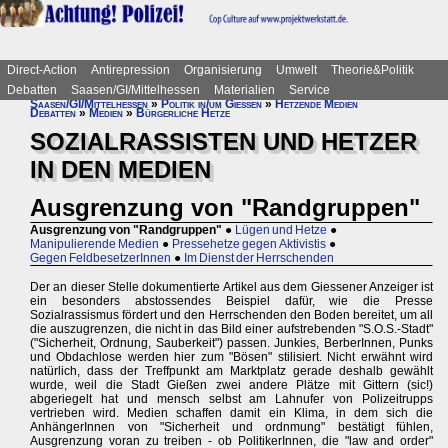
Direct-Action
Antirepression
Organisierung
Umwelt
Theorie&Politik
Debatten
Saasen/GI/Mittelhessen
Materialien
Service
Saasen/GI/Mittelhessen
»
Politik in/um Gießen
»
Hetzende Medien
Debatten
»
Medien
»
Bürgerliche Hetze
SOZIALRASSISTEN UND HETZER
IN DEN MEDIEN
Ausgrenzung von "Randgruppen"
Ausgrenzung von "Randgruppen"
●
Lügen und Hetze
●
Manipulierende Medien
●
Pressehetze gegen Aktivistis
●
Gegen FeldbesetzerInnen
●
Im Dienst der Herrschenden
Der an dieser Stelle dokumentierte Artikel aus dem Giessener Anzeiger ist
ein besonders abstossendes Beispiel dafür, wie die Presse
Sozialrassismus fördert und den Herrschenden den Boden bereitet, um all
die auszugrenzen, die nicht in das Bild einer aufstrebenden "S.O.S.-Stadt"
("Sicherheit, Ordnung, Sauberkeit") passen. Junkies, BerberInnen, Punks
und Obdachlose werden hier zum "Bösen" stilisiert. Nicht erwähnt wird
natürlich, dass der Treffpunkt am Marktplatz gerade deshalb gewählt
wurde, weil die Stadt Gießen zwei andere Plätze mit Gittern (sic!)
abgeriegelt hat und mensch selbst am Lahnufer von Polizeitrupps
vertrieben wird. Medien schaffen damit ein Klima, in dem sich die
AnhängerInnen von "Sicherheit und ordnmung" bestätigt fühlen,
Ausgrenzung voran zu treiben - ob PolitikerInnen, die "law and order"