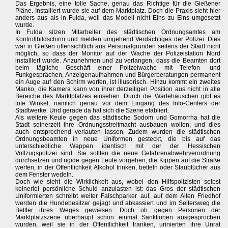
Das Ergebnis, eine tolle Sache, genau das Richtige für die Gießener
Pläne. Installiert wurde sie auf dem Marktplatz. Doch die Praxis sieht hier
anders aus als in Fulda, weil das Modell nicht Eins zu Eins umgesetzt
wurde.
In Fulda sitzen Mitarbeiter des städtischen Ordnungsamtes am
Kontrollbildschirm und melden umgehend Verdächtiges der Polizei. Dies
war in Gießen offensichtlich aus Personalgründen seitens der Stadt nicht
möglich, so dass der Monitor auf der Wache der Polizeistation Nord
installiert wurde. Anzunehmen und zu verlangen, dass die Beamten dort
beim tägliche Geschäft einer Polizeiwache mit Telefon- und
Funkgesprächen, Anzeigenaufnahmen und Bürgerberatungen permanent
ein Auge auf den Schirm werfen, ist illusorisch. Hinzu kommt ein zweites
Manko, die Kamera kann von ihrer derzeitigen Position aus nicht in alle
Bereiche des Marktplatzes einsehen. Durch die Wartehäuschen gibt es
tote Winkel, nämlich genau vor dem Eingang des Info-Centers der
Stadtwerke. Und gerade da hat sich die Szene etabliert.
Als weitere Keule gegen das städtische Sodom und Gomorrha hat die
Stadt seinerzeit ihre Ordnungsstreitmacht ausbauen wollen, und dies
auch entsprechend verlauten lassen. Zudem wurden die städtischen
Ordnungsbeamten in neue Uniformen gesteckt, die bis auf das
unterschiedliche Wappen identisch mit der der Hessischen
Vollzugspolizei sind. Sie sollten die neue Gefahrenabwehrverordnung
durchsetzen und rigide gegen Leute vorgehen, die Kippen auf die Straße
werfen, in der Öffentlichkeit Alkohol trinken, betteln oder Staubtücher aus
dem Fenster wedeln.
Doch wie sieht die Wirklichkeit aus, wobei den Hilfspolizisten selbst
keinerlei persönliche Schuld anzulasten ist: das Gros der städtischen
Uniformierten schreibt weiter Falschparker auf, auf dem Alten Friedhof
werden die Hundebesitzer gejagt und abkassiert und im Seltersweg die
Bettler ihres Weges gewiesen. Doch ob gegen Personen der
Marktplatzszene überhaupt schon einmal Sanktionen ausgesprochen
wurden, weil sie in der Öffentlichkeit tranken, urinierten ihre Unrat