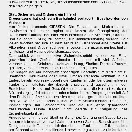
ausweiten wollen oder Nazis, die Andersdenkende oder -Aussehende von
den Straßen prügeln.
Statt Sicherheit und Ordnung ein Hilferuf
Drogenszene hat sich zum Busbahnhof verlagert - Beschwerden von
Anliegern
Von Jochen Lamberts GIESSEN. Die Zustände am Marktplatz sind
inzwischen nicht mehr tragbar und lassen die Propagierung der
städtischen Führung bei ihrer Amtsübernahme, für Sicherheit, Ordnung
und Sauberkeit (SOS) zu sorgen, zur Bankrotterklärung werden. Seit
vielen Wochen hat sich an dem zentralen Busbahnhof eine Szene aus
Alkoholikern und Drogensüchtigen entwickelt, die inzwischen fast täglich
für Polizei- und Rettungsdiensteinsätze sorgt.
Das subjektive und objektive Sicherheitsgefühl ist dort zur Farce
geworden. Und Gießens oberster Hüter der mit viel Aufsehen
verabschiedeten Gefahrenabwehrverordnung, Stadtrat Thomas Rausch,
gibt sich, zumindest was dieses Problem angeht, hilflos.
Die Klagen der am Marktplatz ansässigen Geschäftsleute sind nicht zu
überhören. Betrunkene oder unter Drogen stehende kommen in die
Läden, betteln aggressiv, pöbeln die Kunden an oder benutzen teilweise
fraglos die Toiletten, die danach entsprechend aussehen. In den
Bereichen der Haus- und Geschäftseingänge wird die Notdurft verrichtet,
Müll entsorgt, gefixt oder mehr oder minder frei mit Drogen gehandelt. Auf
dem Busbahnhof selbst trauen sich viele schon gar nicht mehr auf ihren
Bus zu warten angesichts immer wieder vorkommender Pöbeleien,
Bedrohungen und Schlägereien. Und die zur Szene gehörenden
freilaufenden Hunde tragen nicht gerade zur Steigerung des
Sicherheitsgefühl bei.
Angetreten, um in dieser Stadt für Sicherheit, Ordnung und Sauberkeit zu
sorgen reiste genau vor zwei Jahren eine von Stadtrat Rausch angeführt
Delegation nach Fulda, um sich dort über die Funktion und Effizienz einer
am Bahnhofsvorplatz installierten Überwachungskamera zu informieren.