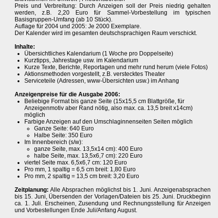
Preis und Verbreitung: Durch Anzeigen soll der Preis niedrig gehalten
werden, z.B. 2,20 Euro für Sammel-Vorbestellung im typischen
Basisgruppen-Umfang (ab 10 Stück).
Auflage für 2004 und 2005: Je 2000 Exemplare.
Der Kalender wird im gesamten deutschsprachigen Raum verschickt.
Inhalte:
Übersichtliches Kalendarium (1 Woche pro Doppelseite)
Kurztipps, Jahrestage usw. im Kalendarium
Kurze Texte, Berichte, Reportagen und mehr rund herum (viele Fotos)
Aktionsmethoden vorgestellt, z.B. verstecktes Theater
Serviceteile (Adressen, www-Übersichten usw.) im Anhang
Anzeigenpreise für die Ausgabe 2006:
Beliebige Format bis ganze Seite (15x15,5 cm Blattgröße, für
Anzeigenmotiv aber Rand nötig, also max. ca. 13,5 breit x14cm)
möglich
Farbige Anzeigen auf den Umschlaginnenseiten Seiten möglich
Ganze Seite: 640 Euro
Halbe Seite: 350 Euro
Im Innenbereich (s/w):
ganze Seite, max. 13,5x14 cm): 400 Euro
halbe Seite, max. 13,5x6,7 cm): 220 Euro
viertel Seite max. 6,5x6,7 cm: 120 Euro
Pro mm, 1 spaltig = 6,5 cm breit: 1,80 Euro
Pro mm, 2 spaltig = 13,5 cm breit: 3,20 Euro
Zeitplanung:
Alle Absprachen möglichst bis 1. Juni. Anzeigenabsprachen
bis 15. Juni, Übersenden der Vorlagen/Dateien bis 25. Juni. Druckbeginn
ca. 1. Juli. Erscheinen, Zusendung und Rechnungsstellung für Anzeigen
und Vorbestellungen Ende Juli/Anfang August.