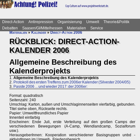
Direct-Action
Antirepression
Organisierung
Umwelt
Theorie&Politik
Debatten
Saasen/GI/Mittelhessen
Materialien
Service
Materialien
»
Kalender
»
Direct-Action 2006
RÜCKBLICK: DIRECT-ACTION-
KALENDER 2006
Allgemeine Beschreibung des
Kalenderprojekts
1.
Allgemeine Beschreibung des Kalenderprojekts
2.
Protokoll des ersten Treffens zum 2006er Kalender (Silvester 2004/05)
3.
Passte 2006 ... und wieder 2017: der 2006er:
Format: quadratisch
Seitenzahl: 240
Umschlag: Karton, außen und Umschlaginnenseiten vierfarbig, gebunden.
Titel siehe oben, Rückseite rechts.
Papier: Umweltfreundliches Papier
Innenteil einfarbig
Erscheinen: Ende Juli, erste Verteilung auf den großen Camps der
verschiedenen Bewegungen (A-Camp, Wendlandcamp, Sozialforum
usw.).
HerausgeberInnen: Kooperation verschiedener Basisgruppen unbd -
aktivistInnen im Umwelt-, Friedensbereich