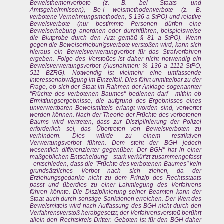
Beweisthemenverbote (z. B. bei Staats- und
Amtsgeheimnissen), Be-! weismethodenverbote (z. B.
verbotene Vernehmungsmethoden, S 136 a StPO) und relative
Beweisverbote (nur bestimmte Personen dürfen eine
Beweiserhebung anordnen oder durchführen, beispielsweise
die Blutprobe durch den Arzt gemäß § 81 a StPO). Wenn
gegen die Beweiserhebun'gsverbote verstoßen wird, kann sich
hieraus ein Beweisverwertungverbot für das Strafverfahren
ergeben. Folge des Verstoßes ist daher nicht notwendig ein
Beweisverwertungsverbot (Ausnahmen: % 136 a 1112 StPO,
511 BZRG). Notwendig ist vielmehr eine umfassende
Interessenabwägung im Einzelfall. Dies führt unmittelbar zu der
Frage, ob sich der Staat im Rahmen der Anklage sogenannter
"Früchte des verbotenen Baumes" bedienen darf - mithin ob
Ermittlungsergebnisse, die aufgrund des Ergebnisses eines
unverwertbaren Beweismittels erlangt worden sind, verwertet
werden können. Nach der Theorie der Früchte des verbotenen
Baums wird vertreten, dass zur Disziplinierung der Polizei
erforderlich sei, das Übertreten von Beweisverboten zu
verhindern. Dies würde zu einem restriktiven
Verwertungsverbot führen. Dem steht der BGH jedoch
wesentlich differenzierter gegenüber. Der BGH" hat in einer
maßgeblichen Entscheidung - stark verkür'zt zusammengefasst
- entschieden, dass die "Früchte des verbotenen Baumes" kein
grundsätzliches Verbot nach sich ziehen, da der
Erziehungsgedanke nicht zu dem Prinzip des Rechtsstaats
passt und überdies zu einer Lahmlegung des Verfahrens
führen könnte. Die Disziplinierung seiner Beamten kann der
Staat auch durch sonstige Sanktionen erreichen. Der Wert des
Beweismittels wird nach Auffassung des BGH nicht durch den
Verfahrensverstoß herabgesetzt; der Verfahrensverstoß berührt
allein den Rechtskreis Dritter. Geboten ist für den BGH daher