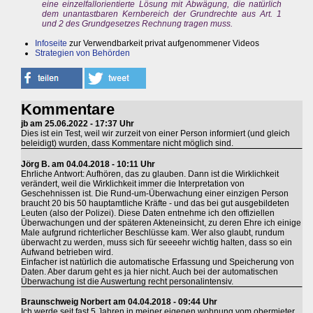
eine einzelfallorientierte Lösung mit Abwägung, die natürlich
dem unantastbaren Kernbereich der Grundrechte aus Art. 1
und 2 des Grundgesetzes Rechnung tragen muss.
Infoseite
zur Verwendbarkeit privat aufgenommener Videos
Strategien von Behörden
Kommentare
jb am 25.06.2022 - 17:37 Uhr
Dies ist ein Test, weil wir zurzeit von einer Person informiert (und gleich
beleidigt) wurden, dass Kommentare nicht möglich sind.
Jörg B. am 04.04.2018 - 10:11 Uhr
Ehrliche Antwort: Aufhören, das zu glauben. Dann ist die Wirklichkeit
verändert, weil die Wirklichkeit immer die Interpretation von
Geschehnissen ist. Die Rund-um-Überwachung einer einzigen Person
braucht 20 bis 50 hauptamtliche Kräfte - und das bei gut ausgebildeten
Leuten (also der Polizei). Diese Daten entnehme ich den offiziellen
Überwachungen und der späteren Akteneinsicht, zu deren Ehre ich einige
Male aufgrund richterlicher Beschlüsse kam. Wer also glaubt, rundum
überwacht zu werden, muss sich für seeeehr wichtig halten, dass so ein
Aufwand betrieben wird.
Einfacher ist natürlich die automatische Erfassung und Speicherung von
Daten. Aber darum geht es ja hier nicht. Auch bei der automatischen
Überwachung ist die Auswertung recht personalintensiv.
Braunschweig Norbert am 04.04.2018 - 09:44 Uhr
Ich werde seit fast 5 Jahren in meiner eigenen wohnung vom obermieter