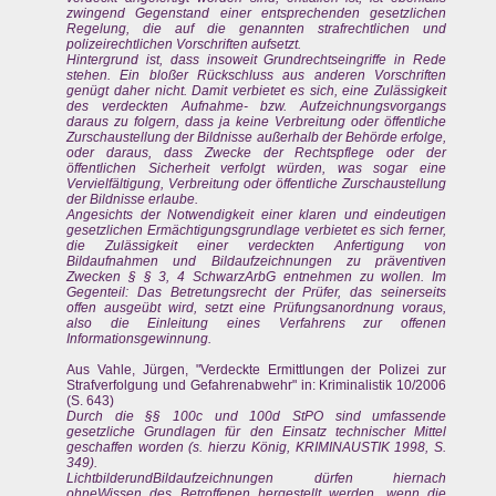
zwingend Gegenstand einer entsprechenden gesetzlichen
Regelung, die auf die genannten strafrechtlichen und
polizeirechtlichen Vorschriften aufsetzt.
Hintergrund ist, dass insoweit Grundrechtseingriffe in Rede
stehen. Ein bloßer Rückschluss aus anderen Vorschriften
genügt daher nicht. Damit verbietet es sich, eine Zulässigkeit
des verdeckten Aufnahme- bzw. Aufzeichnungsvorgangs
daraus zu folgern, dass ja keine Verbreitung oder öffentliche
Zurschaustellung der Bildnisse außerhalb der Behörde erfolge,
oder daraus, dass Zwecke der Rechtspflege oder der
öffentlichen Sicherheit verfolgt würden, was sogar eine
Vervielfältigung, Verbreitung oder öffentliche Zurschaustellung
der Bildnisse erlaube.
Angesichts der Notwendigkeit einer klaren und eindeutigen
gesetzlichen Ermächtigungsgrundlage verbietet es sich ferner,
die Zulässigkeit einer verdeckten Anfertigung von
Bildaufnahmen und Bildaufzeichnungen zu präventiven
Zwecken § § 3, 4 SchwarzArbG entnehmen zu wollen. Im
Gegenteil: Das Betretungsrecht der Prüfer, das seinerseits
offen ausgeübt wird, setzt eine Prüfungsanordnung voraus,
also die Einleitung eines Verfahrens zur offenen
Informationsgewinnung.
Aus Vahle, Jürgen, "Verdeckte Ermittlungen der Polizei zur
Strafverfolgung und Gefahrenabwehr" in: Kriminalistik 10/2006
(S. 643)
Durch die §§ 100c und 100d StPO sind umfassende
gesetzliche Grundlagen für den Einsatz technischer Mittel
geschaffen worden (s. hierzu König, KRIMINAUSTIK 1998, S.
349).
LichtbilderundBildaufzeichnungen dürfen hiernach
ohneWissen des Betroffenen hergestellt werden, wenn die