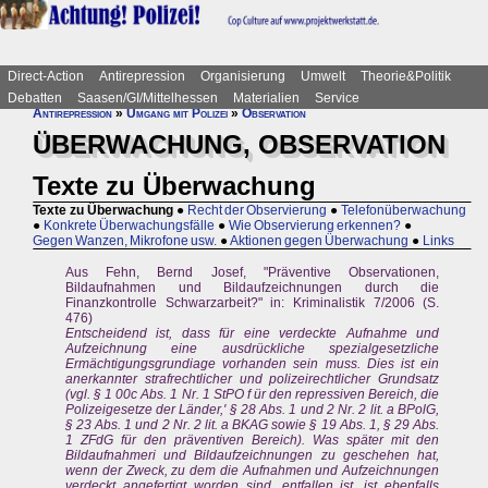
Direct-Action
Antirepression
Organisierung
Umwelt
Theorie&Politik
Debatten
Saasen/GI/Mittelhessen
Materialien
Service
Antirepression
»
Umgang mit Polizei
»
Observation
ÜBERWACHUNG, OBSERVATION
Texte zu Überwachung
Texte zu Überwachung
●
Recht der Observierung
●
Telefonüberwachung
●
Konkrete Überwachungsfälle
●
Wie Observierung erkennen?
●
Gegen Wanzen, Mikrofone usw.
●
Aktionen gegen Überwachung
●
Links
Aus Fehn, Bernd Josef, "Präventive Observationen,
Bildaufnahmen und Bildaufzeichnungen durch die
Finanzkontrolle Schwarzarbeit?" in: Kriminalistik 7/2006 (S.
476)
Entscheidend ist, dass für eine verdeckte Aufnahme und
Aufzeichnung eine ausdrückliche spezialgesetzliche
Ermächtigungsgrundiage vorhanden sein muss. Dies ist ein
anerkannter strafrechtlicher und polizeirechtlicher Grundsatz
(vgl. § 1 00c Abs. 1 Nr. 1 StPO f ür den repressiven Bereich, die
Polizeigesetze der Länder,' § 28 Abs. 1 und 2 Nr. 2 lit. a BPolG,
§ 23 Abs. 1 und 2 Nr. 2 lit. a BKAG sowie § 19 Abs. 1, § 29 Abs.
1 ZFdG für den präventiven Bereich). Was später mit den
Bildaufnahmeri und Bildaufzeichnungen zu geschehen hat,
wenn der Zweck, zu dem die Aufnahmen und Aufzeichnungen
verdeckt angefertigt worden sind, entfallen ist, ist ebenfalls