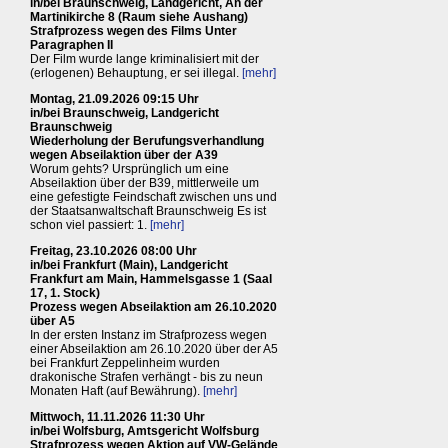
in/bei Braunschweig, Landgericht, An der
Martinikirche 8 (Raum siehe Aushang)
Strafprozess wegen des Films Unter
Paragraphen II
Der Film wurde lange kriminalisiert mit der
(erlogenen) Behauptung, er sei illegal.
[mehr]
Montag, 21.09.2026 09:15 Uhr
in/bei Braunschweig, Landgericht
Braunschweig
Wiederholung der Berufungsverhandlung
wegen Abseilaktion über der A39
Worum gehts? Ursprünglich um eine
Abseilaktion über der B39, mittlerweile um
eine gefestigte Feindschaft zwischen uns und
der Staatsanwaltschaft Braunschweig Es ist
schon viel passiert: 1.
[mehr]
Freitag, 23.10.2026 08:00 Uhr
in/bei Frankfurt (Main), Landgericht
Frankfurt am Main, Hammelsgasse 1 (Saal
17, 1. Stock)
Prozess wegen Abseilaktion am 26.10.2020
über A5
In der ersten Instanz im Strafprozess wegen
einer Abseilaktion am 26.10.2020 über der A5
bei Frankfurt Zeppelinheim wurden
drakonische Strafen verhängt - bis zu neun
Monaten Haft (auf Bewährung).
[mehr]
Mittwoch, 11.11.2026 11:30 Uhr
in/bei Wolfsburg, Amtsgericht Wolfsburg
Strafprozess wegen Aktion auf VW-Gelände