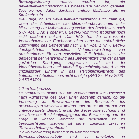
Beweisgewinnung verletzt worden ist, ein
Beweisverwertungsverbot als prozessuale Sanktion gebietet.
Dies können daher durchaus andere Maßstäbe als im
Strafrecht sein.
Die Frage, ob ein Beweisverwertungsverbot auch dann gilt,
wenn der Arbeitgeber die Mitarbeiterüberwachung unter
Missachtung der Mitbestimmungsrechte des Betriebsrats nach
S 87 Abs. 1 Nr. 1 oder Nr. 6 BetrVG vornimmt, ist bisher noch
nicht eindeutig geklärt. Das BAG hat die prozessuale
Verwertbarkeit der Ergebnisse einer ohne die erforderliche
Zustimmung des Betriebsrats nach § 87 Abs. 1 Nr. 6 BetrVG
durchgeführten heimlichen Videoüberwachung von
Arbeitnehmern für den speziellen Fall bejaht, dass der
Betriebsrat der Verwendung des Beweismittels und der darauf
gestützten Kündigung zugestimmt hat und die
Videoüberwachung auch materiell gerechtfertigt war, d. h. ein
unzulässiger Eingriff in das Persönlichkeitsrecht des
betroffenen Arbeitnehmers nicht erfolgte (BAG 27. März 2003 -
2 AZR 51/02).
1.2 im Strafprozess
Im Strafprozess richtet sich die Verwertbarkeit von Beweise.n
nach Auffassung des BGH unter anderem danach, ob die
Verletzung von Beweisverboten den Rechtskreis des
Beschuldigten wesentlich berührt oder ob sie für ihn nur von
untergeordneter Bedeutung ist. Bei dieser Untersuchung sind
vor allem der Rechtfertigungsgrund der Bestimmung und die
Frage, in wessen Interesse sie geschaffen ist, zu
berücksichtigen. Insoweit ist daher zunächst zwischen
"Beweiserhebungsverboten" und
"Beweisverwertungsverboten" zu unterscheiden.
Beweiserhebungsverbote sind zu unterteilen in