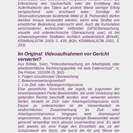
Erforschung des Sachverhalts oder die Ermittlung des
Aufenthaltsorts des Täters auf andere Weise weniger Erfolg
versprechend oder erschwert wäre. Sonstige für
Observationszwecke bestimmte Mittel (z. B. Peilsender) dürfen
darüber hinaus verwendet werden, wenn eine Straftat von
erheblicher Bedeutung untersucht wird. Auch die Kumulation
verschiedener technischer Hilfsmittel (GPSÜberwachung,
visuelle und videotechnische Überwachung usw.) ist bei
schwerwiegenden Straftaten rechtlich unbedenklich (BVerfG,
KRIMINALISTIK 2005i S. 439; BGH, KRIMINALISTIK 2001, S.
203).
Im Original: Videoaufnahmen vor Gericht
verwertet?
Aus Röbke, Sven, "Videoüberwachung am Arbeitsplatz oder
arbeitsrechtliche Berührungspunkte mit dem Datenschutz", in:
Die Polizei, 10/2006 (S. 302)
V. Folgen unzulässiger Überwachung
1. Beweisverwertungsverbot?
1. 1 im Zivil- oder Arbeitsgerichtsprozess
Eine gesetzliche Vorschrift, die regelt, ob zugunsten der
beweisbelasteten Partei Beweismittel, die unter Verletzung des
geltenden Rechts beschafft worden sind, verwertet werden
dürfen, besteht im Zivil- oder Arbeitsgerichtsprozess nicht.
Davon zu unterscheiden ist die Verwertbarkeit im
strafrechtlichen Zusammenhang. Im Zivil- oder
Arbeitsgerichtsprozess hingegen wird überwiegend
angenommen, dass rechtswidrig erlangte Beweismittel weder
generell verwertbar noch absolut unverwertbar sind.' Es stellt
sich jeweils als eine Frage des Einzelfalls dar, ob der
Schutzzweck der Norm, die durch die Art und Weise der