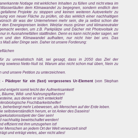
 anerkannte Notlage mit wirklichen Inhalten zu füllen und nicht etwa im
 Wasserläufen dem Klimawandel zu begegnen, sondern endlich den
t gefallene Projekte zu stoppen und keinen weiteren Autoverkehr zu
ung von neuer Fläche zu prüfen, ob das wirklich einer nachhaltigen
 wünsch dir was der Unternehmen mehr sein, die ja selbst schon die
r den Energiepreisen leiden. Wetzlar muss grüner und klimaneutraler
emacht werden, um z.B. Parkplätze und Dächer mit Photovoltaik zu
nur in Ausnahmefällen stattfinden. Denn es kann nicht jeder sagen, wir
en und den Klimawandel aufhalten, nur nicht hier bei uns. Das
as Maß aller Dinge sein. Daher ist unsere Forderung:
ieflächen
r zu unrealistisch hält, sei gesagt, dass in 2050 das Ziel der
ng sowieso Netto-Null ist. Warum also nicht schon mal üben, Nein zu
n und unsere Petition zu unterzeichnen.
- Plädoyer für ein (fast) vergessenes Ur-Element
(von Stephan
nd entgeht somit leicht der Aufmerksamkeit!
e, Bäume, Wild- und Nahrungspflanzen!
esteine, aus denen er sich entwickelt!
robiologische Fruchtbarkeitshelfer!
, beherbergt mehr Lebewesen, als Menschen auf der Erde leben.
 selbstverständlich herum, er ist Anker des Daseins!
pekulationsobjekt der Gier sein!
achhaltig bewirtschaftet werden!
 effizient mit ihm umzugehen ist!
r Menschen an jedem Ort der Welt verwurzelt sind!
ägt und erträgt vieles, aber nicht alles!