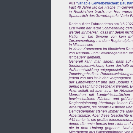
Aus "
Variable Gewerbeflächen: Baustart 
Fast 40 Jahre lag die Fläche im Gewer
in Reiskirchen brach, nur Heu wurde
Spatenstich des Gewerbeparks Vario-P
Rede auf der Fahrraddemo am 3.6.2022 
Erst wenn der letzte Schmetterling gefa
werdet wir merken, dass wir Beton nich
Hallo, ich bin Simone von kein m² 
Zusammenhang mit dem Regionalplan Mi
in Mittelhessen.
In vielen Kommunen im ländlichen Raum
von Neubau- und Gewerbegebieten eine 
ist "bauen" gemeint.
Generell kann man sagen, dass auf d
Siedlungsentwicklung kann deshalb im
Außenentwicklung entgegensteht.
Zumeist geht diese Raumentwicklung au
jedem von uns ist in den vergangenen
der Landwirtschaft und des Bodens fü
genug Beachtung geschenkt werden. Bod
Artenvielfalt, ist aber auch für Arbeits
Menschen mit Landwirtschaftliche
bewirtschafteten Flächen und größt
Regionalplanung überhaupt keinen Einf
Arbeitsplätze, die bereits existieren und
Demgegenüber stehen immer die Märc
Arbeitsplätze. Aber diese Geschichte i
A45 runter ist ein großes interkommuna
denen die erste bereits leer steht und
nie in dem Umfang gegeben. Und die
Mitarbeitern aus Billiglohnländern von 