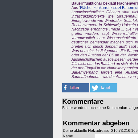
Bauernfunktionär beklagt Flächenverb
Aus "
Flächenkonkurrenz setzt Bauern u
Landwirtschaftliche Flächen sind nic
Infrastrukturprojekte wie Straßenba
Energiewende wie Windräder, Solarfel
Rechenzentren in Schleswig-Holstein 
Nachfrage erhöht die Preise ... Die P
größer werden, sagt Wissenschaftle
verantwortlich. Laut Wissenschaftlerin
deutlicher bemerkbar machen sich im 
breiten sich gleich doppelt aus", sag
Was er meint, ist Folgendes: Für Baupr
oder den Ausbau der B5 an der Westk
Ausgleichsflächen ausgewiesen werden. 
fällt nicht nur das Bauland an sich als 
der der Eingriff in die Natur kompensie
Bauernverband fordert eine Aussetzu
Baumaßnahmen - wie der Ausbau von grü
Kommentare
Bisher wurden noch keine Kommentare abg
Kommentar abgeben
Deine aktuelle Netzadresse: 216.73.216.169
Name