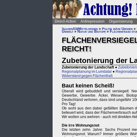
Direct-Action
Antirepression
Organisierung
Saasen/GI/Mittelhessen
»
Politik in/um Gießen
»
Umwelt
»
Natur und Biotope
»
Flächenfraß sto
FLÄCHENVERSIEGEL
REICHT!
Zubetonierung der L
Zubetonierung der Landschaft
●
Zubetonieru
Regionalplanung im Lumdatal
●
Regionalpla
Widerstand gegen Flächenfraß
Baut keinen Scheiß!
Überall wird gebuddelt und versiegelt: 
Gewerbe, Gewerbe. Äcker, Wiesen, Biotop
Deutschland verloren, dass sind ungefähr 10
Pro Tag!
Ob wohl aus den dabei gefällten Bäumen da
beteuert wird, dass der Flächenverbrauch au
Wir wollen uns wehren - auch mit direkten Ak
Die irre Wohnungsnot
Die letzten zehn Jahre: Sechs Prozent m
Wohnungsnot. Warum? Immer größere Wohnu