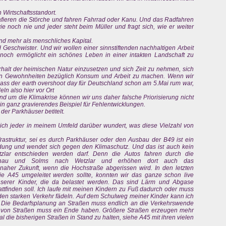
n Wirtschaftsstandort.
rafieren die Störche und fahren Fahrrad oder Kanu. Und das Radfahren
ie noch nie und jeder steht beim Müller und fragt sich, wie er weiter
sind mehr als menschliches Kapital.
d Geschwister. Und wir wollen einer sinnstiftenden nachhaltigen Arbeit
och ermöglicht ein schönes Leben in einer intakten Landschaft zu
rhalt der heimischen Natur einzusetzen und sich Zeit zu nehmen, sich
n Gewohnheiten bezüglich Konsum und Arbeit zu machen. Wenn wir
ass der earth overshoot day für Deutschland schon am 5.Mai rum war,
eln also hier vor Ort
d um die Klimakrise können wir uns daher falsche Priorisierung nicht
 ein ganz gravierendes Beispiel für Fehlentwicklungen.
der Parkhäuser betitelt.
sich jeder in meinem Umfeld darüber wundert, was diese Vielzahl von
nfrastruktur, sei es durch Parkhäuser oder den Ausbau der B49 ist ein
ung und wendet sich gegen den Klimaschutz. Und das ist auch kein
tzlar entschieden werden darf. Denn die Autos fahren durch die
nau und Solms nach Wetzlar und erhöhen dort auch das
aher Zukunft, wenn die Hochstraße abgerissen wird. In den letzten
e A45 umgeleitet werden sollte, konnten wir das ganze schon live
nserer Kinder, die da belastet werden. Das sind Lärm und Abgase
tfinden soll. Ich laufe mit meinen Kindern zu Fuß dadurch oder muss
den starken Verkehr fädeln. Auf dem Schulweg meiner Kinder kann ich
da. Die Bedarfsplanung an Straßen muss endlich an die Verkehrswende
von Straßen muss ein Ende haben. Größere Straßen erzeugen mehr
al die bisherigen Straßen in Stand zu halten, siehe A45 mit ihren vielen