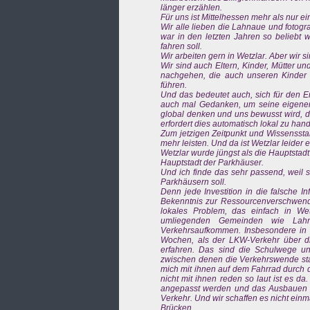
länger erzählen.
Für uns ist Mittelhessen mehr als nur ei
Wir alle lieben die Lahnaue und fotog
war in den letzten Jahren so beliebt w
fahren soll.
Wir arbeiten gern in Wetzlar. Aber wir 
Wir sind auch Eltern, Kinder, Mütter un
nachgehen, die auch unseren Kinder n
führen.
Und das bedeutet auch, sich für den E
auch mal Gedanken, um seine eigene
global denken und uns bewusst wird, d
erfordert dies automatisch lokal zu hand
Zum jetzigen Zeitpunkt und Wissensstan
mehr leisten. Und da ist Wetzlar leider
Wetzlar wurde jüngst als die Hauptstadt 
Hauptstadt der Parkhäuser.
Und ich finde das sehr passend, weil 
Parkhäusern soll.
Denn jede Investition in die falsche I
Bekenntnis zur Ressourcenverschwend
lokales Problem, das einfach in We
umliegenden Gemeinden wie Lah
Verkehrsaufkommen. Insbesondere in n
Wochen, als der LKW-Verkehr über di
erfahren. Das sind die Schulwege u
zwischen denen die Verkehrswende stat
mich mit ihnen auf dem Fahrrad durch 
nicht mit ihnen reden so laut ist es 
angepasst werden und das Ausbauen 
Verkehr. Und wir schaffen es nicht einm
Brücken.