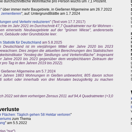
Die durchschnittliche Wohnfläche pro Person wuchs um 7,1 Prozent.
n
" über immer mehr Baugebiete, in Gießener Allgemeine am 26.7.2022
, zementieren
", auf: UntergrundBlättle am 1.7.2024
lungen und Verkehr reduzieren
" (Text vom 17.7.2017)
hte im Jahr 2021 im Durchschnitt 47,7 Quadratmeter nur für Wohnen -
en einerseits Neubaugebiete auf der "grünen Wiese", andererseits
n, Gebäude oder Grundstücke leer.
n Statistik für Deutschland
am 5.8.2025
n Deutschland ist im vierjährigen Mittel der Jahre 2020 bis 2023
 gewachsen. Dies zeigen die aktuellen Berechnungen des Statistischen
eitsindikator "Anstieg der Siedlungs- und Verkehrsfläche". Insgesamt
der Jahre 2020 bis 2023 gegenüber dem vergleichbaren Zeitraum der
r pro Tag in den Jahren 2019 bis 2022).
n: Gießener Allgemeine am 5.7.2024
ei Jahren 1883 Wohnungen in Gießen unbewohnt, 805 davon schon
6 sofort oder innerhalb von drei Monaten bezugsfertig zu machen
ich 2022 seit dem vorherigen Zensus 2011 auf 94,4 Quadratmeter (+3,0
verluste
her Flächen: Täglich gehen 58 Hektar verloren
"
teriums
zum Thema
ung
" am 5.5.2022
das "nur")