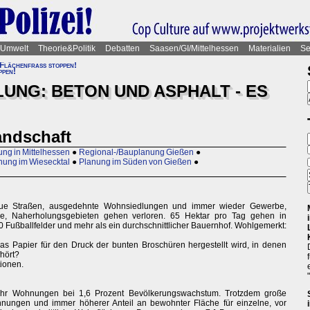
Umwelt
Theorie&Politik
Debatten
Saasen/GI/Mittelhessen
Materialien
Se
Flächenfraß stoppen!
ppen!
UNG: BETON UND ASPHALT - ES
andschaft
ng in Mittelhessen
●
Regional-/Bauplanung Gießen
●
nung im Wiesecktal
●
Planung im Süden von Gießen
●
Neue Straßen, ausgedehnte Wohnsiedlungen und immer wieder Gewerbe,
e, Naherholungsgebieten gehen verloren. 65 Hektar pro Tag gehen in
0 Fußballfelder und mehr als ein durchschnittlicher Bauernhof. Wohlgemerkt:
s Papier für den Druck der bunten Broschüren hergestellt wird, in denen
fhört?
tionen.
ehr Wohnungen bei 1,6 Prozent Bevölkerungswachstum. Trotzdem große
ngen und immer höherer Anteil an bewohnter Fläche für einzelne, vor