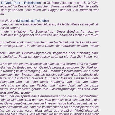
für Vario-Park in Reiskirchen
", in Gießener Allgemeine am 15s.3.2024
begebiet "Im Kesselstück" zwischen Siemensstraße und Daimlerstraße
 dort gewonnen. Jetzt rollen die Bagger darüber. Am Mittwoch war
ark.
in Wetzlar (
Mitschnitt auf Youtube
)
ngen, das letzte Baugebiet erschlossen, die letzte Wiese versiegelt ist,
t essen können.
mehr - Initiativen für Bodenschutz. Unser Bündnis hat sich im
ttelhessen gegründet und kritisiert den enormen Flächenverbrauch
 spielt die Konkurrenz zwischen Landwirtschaft und der Erschließung
wichtige Rolle. Der ländliche Raum soll "entwickelt" werden - damit
em Land die Bevölkerungszahlen stagnieren oder rückläufig sind.
 ländlichen Raum kontraproduktiv sein, da sie dem Ziel Innen- vor
f Kosten von landwirtschaftlichen Flächen und Äckern. Und ich glaube
 Wochen die Bedeutung von Getreide bewusst geworden. Der Funktion
r Nahrungsmittelversorgung und Ernährungssouveränität kann nicht
en dient dem Wasserhaushalt, hat eine Klimafunktion, begünstigt die
plätze und Existenzen relevant. In unserer Initiative sind bereits viele
n Betrieben und die sind direkt abhängig von den von ihnen
enteils sind sie aber nur Pächter und haben damit auf die ganze
luss. Viele verlieren gerade ihre Existenzgrundlage, das sind reale
 jetzt vernichtet werden.
hen über die sprudelnde Gewerbesteuer und die neu geschaffenen
st längst widerlegt! Und da muss man gar nicht weit schauen, 50km die
les Gewerbegebiet, bei dem der Investor riesige Hallen gebaut hat, von
 weiterverkauft wurde. Und die versprochenen 500 Arbeitsplätze hat es
, die es gab, waren nicht selten aus prekären Verhältnisse mit
hire and fire Firmen. Diese Märchen lassen wir uns in Mittelhessen nicht