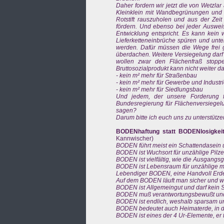
Daher fordern wir jetzt die von Wetzlar
Kleinklein mit Wandbegrünungen und
Rotstift rauszuholen und aus der Zei
fördern. Und ebenso bei jeder Ausweis
Entwicklung entspricht. Es kann kein
Lieferketteneinbrüche spüren und unte
werden. Dafür müssen die Wege frei g
überdachen. Weitere Versiegelung darf 
wollen zwar den Flächenfraß stopp
Bruttosozialprodukt kann nicht weiter d
- kein m² mehr für Straßenbau
- kein m² mehr für Gewerbe und Industr
- kein m² mehr für Siedlungsbau
Und jedem, der unsere Forderung fü
Bundesregierung für Flächenversiegelu
sagen?
Darum bitte ich euch uns zu unterstütze
BODENhaftung statt BODENlosigkeit 
Kannwischer)
BODEN führt meist ein Schattendasein u
BODEN ist Wuchsort für unzählige Pilz
BODEN ist vielfältig, wie die Ausgangsg
BODEN ist Lebensraum für unzählige mik
Lebendiger BODEN, eine Handvoll Erde
Auf dem BODEN läuft man sicher und wie
BODEN ist Allgemeingut und darf kein S
BODEN muß verantwortungsbewußt und n
BODEN ist endlich, weshalb sparsam und
BODEN bedeutet auch Heimaterde, in de
BODEN ist eines der 4 Ur-Elemente, er tr