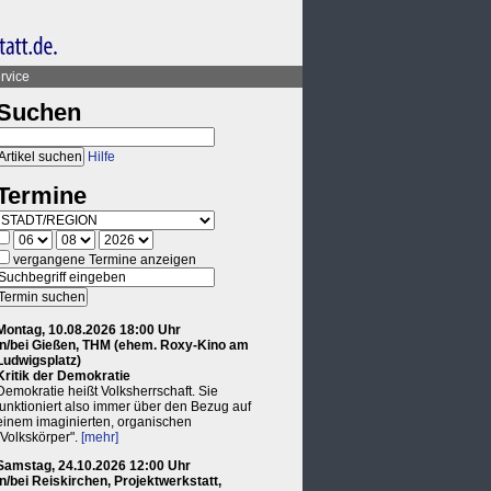
rvice
Suchen
Hilfe
Termine
vergangene Termine anzeigen
Montag, 10.08.2026 18:00 Uhr
in/bei Gießen, THM (ehem. Roxy-Kino am
Ludwigsplatz)
Kritik der Demokratie
Demokratie heißt Volksherrschaft. Sie
funktioniert also immer über den Bezug auf
einem imaginierten, organischen
"Volkskörper".
[mehr]
Samstag, 24.10.2026 12:00 Uhr
in/bei Reiskirchen, Projektwerkstatt,