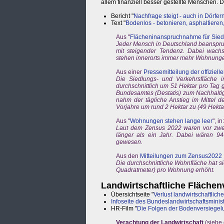
allem finanziell besser gestellte Menschen. 
Bericht "
Nachfrage steigt - auch in Dörfer
Text "
Bodenlos - betonieren, asphaltieren
Aus "
Flächeninanspruchnahme für Sied
Jeder Mensch in Deutschland beanspruc
mit steigender Tendenz. Dabei wachs
stehen innerorts immer mehr Wohnunge
Aus einer
Pressemitteilung der offizielle
Die Siedlungs- und Verkehrsfläche i
durchschnittlich um 51 Hektar pro Tag
Bundesamtes (Destatis) zum Nachhaltigk
nahm der tägliche Anstieg im Mittel 
Vorjahre um rund 2 Hektar zu (49 Hekta
Aus "
Wohnungen stehen lange leer
", i
Laut dem Zensus 2022 waren vor zw
länger als ein Jahr. Dabei wären 94
gewesen.
Aus den
Mitteilungen zum Zensus2022
Die durchschnittliche Wohnfläche hat s
Quadratmeter) pro Wohnung erhöht.
Landwirtschaftliche Flächen
Übersichtseite "
Verlust landwirtschaftlic
Infoseite des Bundeslandwirtschaftsminis
HR-Film "
Die Folgen der Bodenversiegel
Verachtung der Landwirtschaft
(siehe 