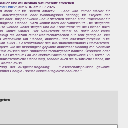
rauch und will deshalb Naturschutz streichen
nter Druck
", auf: NDR am 21.7.2026
ht mehr nur für Bauern attraktiv ... Land wird immer stärker für
u, Industriegebiete oder Wohnungsbau benötigt, für Projekte der
der oder Umspannwerke und inzwischen suchen auch Projektierer für
mögliche Flächen. Dazu kommt noch der Naturschutz. Die steigende
reise werden weiter steigen und die Konkurrenz um die Flächen noch
rin Jantke voraus. Der Naturschutz selbst sei dafür aber kaum
 steigt die Anzahl reiner Naturschutzflächen nur sehr gering an. Viel
Wettbewerb um Flächen, Industrie- und Infrastrukturprojekte. "Die
t Jan Dirks - Geschäftsführer des Kreisbauernverbands Dithmarschen.
ojekte wie die ursprünglich geplante Industrieansiedlung von Northvolt
üste müssen nach Bundesnaturschutzgesetz nämlich Ökopunkte oder
Das waren im Fall von Northvolt allein beispielsweise 150 Hektar. So
landwirtschaftliche Fläche weg, sondern auch die zusätzliche Fläche, mit
rt werden muss.
ng der Ausgleichsregelung: ... "Gesellschaftspolitisch gewollte
ner Energie - sollten keines Ausgleichs bedürfen."
egeben.