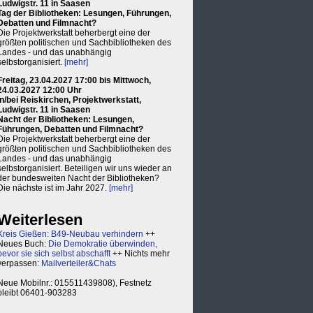
Ludwigstr. 11 in Saasen
Tag der Bibliotheken: Lesungen, Führungen,
Debatten und Filmnacht?
Die Projektwerkstatt beherbergt eine der
größten politischen und Sachbibliotheken des
Landes - und das unabhängig
selbstorganisiert.
[mehr]
Freitag, 23.04.2027 17:00 bis Mittwoch,
24.03.2027 12:00 Uhr
in/bei Reiskirchen, Projektwerkstatt,
Ludwigstr. 11 in Saasen
Nacht der Bibliotheken: Lesungen,
Führungen, Debatten und Filmnacht?
Die Projektwerkstatt beherbergt eine der
größten politischen und Sachbibliotheken des
Landes - und das unabhängig
selbstorganisiert. Beteiligen wir uns wieder an
der bundesweiten Nacht der Bibliotheken?
Die nächste ist im Jahr 2027.
[mehr]
Weiterlesen
Kreis Gießen: B49-Neubau verhindern
++
Neues Buch:
Die Demokratie überwinden,
bevor sie sich selbst abschafft
++ Nichts mehr
verpassen:
Mailverteiler&Chats
Neue Mobilnr.: 015511439808), Festnetz
bleibt 06401-903283