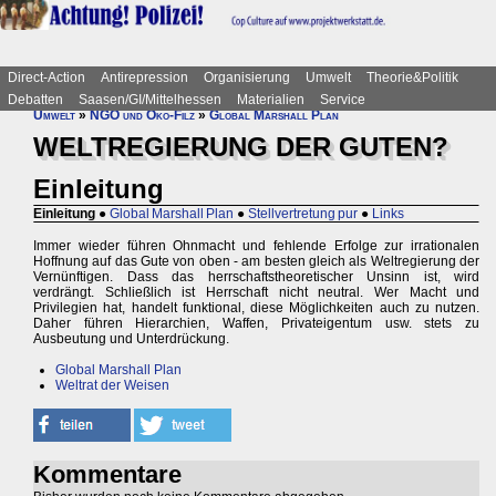
Direct-Action
Antirepression
Organisierung
Umwelt
Theorie&Politik
Debatten
Saasen/GI/Mittelhessen
Materialien
Service
Umwelt
»
NGO und Öko-Filz
»
Global Marshall Plan
WELTREGIERUNG DER GUTEN?
Einleitung
Einleitung
●
Global Marshall Plan
●
Stellvertretung pur
●
Links
Immer wieder führen Ohnmacht und fehlende Erfolge zur irrationalen
Hoffnung auf das Gute von oben - am besten gleich als Weltregierung der
Vernünftigen. Dass das herrschaftstheoretischer Unsinn ist, wird
verdrängt. Schließlich ist Herrschaft nicht neutral. Wer Macht und
Privilegien hat, handelt funktional, diese Möglichkeiten auch zu nutzen.
Daher führen Hierarchien, Waffen, Privateigentum usw. stets zu
Ausbeutung und Unterdrückung.
Global Marshall Plan
Weltrat der Weisen
Kommentare