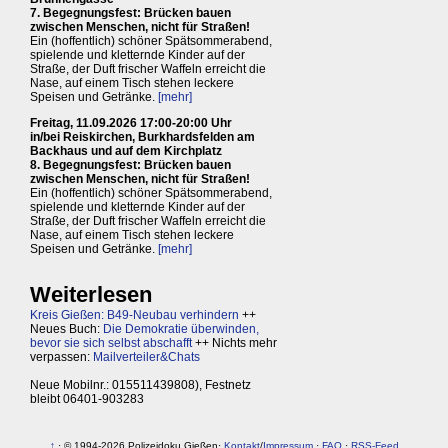
7. Begegnungsfest: Brücken bauen
zwischen Menschen, nicht für Straßen!
Ein (hoffentlich) schöner Spätsommerabend,
spielende und kletternde Kinder auf der
Straße, der Duft frischer Waffeln erreicht die
Nase, auf einem Tisch stehen leckere
Speisen und Getränke.
[mehr]
Freitag, 11.09.2026 17:00-20:00 Uhr
in/bei Reiskirchen, Burkhardsfelden am
Backhaus und auf dem Kirchplatz
8. Begegnungsfest: Brücken bauen
zwischen Menschen, nicht für Straßen!
Ein (hoffentlich) schöner Spätsommerabend,
spielende und kletternde Kinder auf der
Straße, der Duft frischer Waffeln erreicht die
Nase, auf einem Tisch stehen leckere
Speisen und Getränke.
[mehr]
Weiterlesen
Kreis Gießen: B49-Neubau verhindern
++
Neues Buch:
Die Demokratie überwinden,
bevor sie sich selbst abschafft
++ Nichts mehr
verpassen:
Mailverteiler&Chats
Neue Mobilnr.: 015511439808), Festnetz
bleibt 06401-903283
↑
· © 1994-2026 Polizeidoku Gießen·
Kontakt
/
Impressum
·
FAQ
·
RSS-Feed