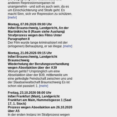
anderen Repressionsorganen ist
unangenehm - und soll es auch sein, da es
um Einschüchterung und Strafe geht. Es
macht Sinn, sich vor Repression zu schützen.
[mehr]
Montag, 07.09.2026 09:00 Uhr
in/bei Braunschweig, Landgericht, An der
Martinikirche 8 (Raum siehe Aushang)
Strafprozess wegen des Films Unter
Paragraphen II
Der Film wurde lange kriminalisiert mit der
(erlogenen) Behauptung, er sei illegal.
[mehr]
Montag, 21.09.2026 09:15 Uhr
in/bei Braunschweig, Landgericht
Braunschweig
Wiederholung der Berufungsverhandlung
wegen Abseilaktion über der A39
Worum gehts? Ursprünglich um eine
Abseilaktion über der B39, mittlerweile um
eine gefestigte Feindschaft zwischen uns und
der Staatsanwaltschaft Braunschweig Es ist
schon viel passiert: 1.
[mehr]
Freitag, 23.10.2026 08:00 Uhr
in/bei Frankfurt (Main), Landgericht
Frankfurt am Main, Hammelsgasse 1 (Saal
17, 1. Stock)
Prozess wegen Abseilaktion am 26.10.2020
über A5
In der ersten Instanz im Strafprozess wegen