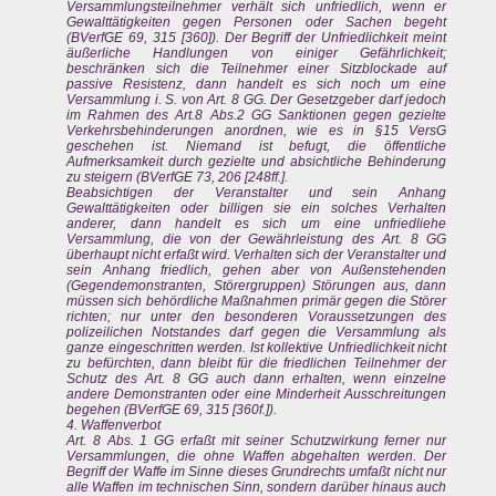
Versammlungsteilnehmer verhält sich unfriedlich, wenn er
Gewalttätigkeiten gegen Personen oder Sachen begeht
(BVerfGE 69, 315 [360]). Der Begriff der Unfriedlichkeit meint
äußerliche Handlungen von einiger Gefährlichkeit;
beschränken sich die Teilnehmer einer Sitzblockade auf
passive Resistenz, dann handelt es sich noch um eine
Versammlung i. S. von Art. 8 GG. Der Gesetzgeber darf jedoch
im Rahmen des Art.8 Abs.2 GG Sanktionen gegen gezielte
Verkehrsbehinderungen anordnen, wie es in §15 VersG
geschehen ist. Niemand ist befugt, die öffentliche
Aufmerksamkeit durch gezielte und absichtliche Behinderung
zu steigern (BVerfGE 73, 206 [248ff.].
Beabsichtigen der Veranstalter und sein Anhang
Gewalttätigkeiten oder billigen sie ein solches Verhalten
anderer, dann handelt es sich um eine unfriedliehe
Versammlung, die von der Gewährleistung des Art. 8 GG
überhaupt nicht erfaßt wird. Verhalten sich der Veranstalter und
sein Anhang friedlich, gehen aber von Außenstehenden
(Gegendemonstranten, Störergruppen) Störungen aus, dann
müssen sich behördliche Maßnahmen primär gegen die Störer
richten; nur unter den besonderen Voraussetzungen des
polizeilichen Notstandes darf gegen die Versammlung als
ganze eingeschritten werden. Ist kollektive Unfriedlichkeit nicht
zu befürchten, dann bleibt für die friedlichen Teilnehmer der
Schutz des Art. 8 GG auch dann erhalten, wenn einzelne
andere Demonstranten oder eine Minderheit Ausschreitungen
begehen (BVerfGE 69, 315 [360f.]).
4. Waffenverbot
Art. 8 Abs. 1 GG erfaßt mit seiner Schutzwirkung ferner nur
Versammlungen, die ohne Waffen abgehalten werden. Der
Begriff der Waffe im Sinne dieses Grundrechts umfaßt nicht nur
alle Waffen im technischen Sinn, sondern darüber hinaus auch