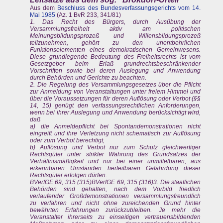
Aus dem
Beschluss des Bundesverfassungsgerichts vom 14.
Mai 1985
(Az. 1 BvR 233, 341/81)
1. Das Recht des Bürgers, durch Ausübung der
Versammlungsfreiheit aktiv am politischen
Meinungsbildungsprozeß und Willensbildungsprozeß
teilzunehmen, gehört zu den unentbehrlichen
Funktionselementen eines demokratischen Gemeinwesens.
Diese grundlegende Bedeutung des Freiheitsrechts ist vom
Gesetzgeber beim Erlaß grundrechtsbeschränkender
Vorschriften sowie bei deren Auslegung und Anwendung
durch Behörden und Gerichte zu beachten.
2. Die Regelung des Versammlungsgesetzes über die Pflicht
zur Anmeldung von Veranstaltungen unter freiem Himmel und
über die Voraussetzungen für deren Auflösung oder Verbot (§§
14, 15) genügt den verfassungsrechtlichen Anforderungen,
wenn bei ihrer Auslegung und Anwendung berücksichtigt wird,
daß
a) die Anmeldepflicht bei Spontandemonstrationen nicht
eingreift und ihre Verletzung nicht schematisch zur Auflösung
oder zum Verbot berechtigt,
b) Auflösung und Verbot nur zum Schutz gleichwertiger
Rechtsgüter unter strikter Wahrung des Grundsatzes der
Verhältnismäßigkeit und nur bei einer unmittelbaren, aus
erkennbaren Umständen herleitbaren Gefährdung dieser
Rechtsgüter erfolgen dürfen.
BVerfGE 69, 315 (315)BVerfGE 69, 315 (316)3. Die staatlichen
Behörden sind gehalten, nach dem Vorbild friedlich
verlaufender Großdemonstrationen versammlungsfreundlich
zu verfahren und nicht ohne zureichenden Grund hinter
bewährten Erfahrungen zurückzubleiben. Je mehr die
Veranstalter ihrerseits zu einseitigen vertrauensbildenden