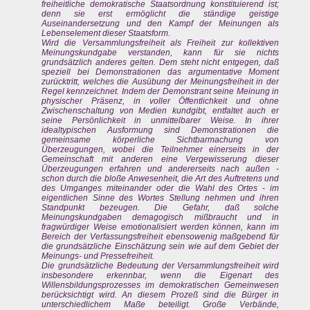
freiheitliche demokratische Staatsordnung konstituierend ist;
denn sie erst ermöglicht die ständige geistige
Auseinandersetzung und den Kampf der Meinungen als
Lebenselement dieser Staatsform.
Wird die Versammlungsfreiheit als Freiheit zur kollektiven
Meinungskundgabe verstanden, kann für sie nichts
grundsätzlich anderes gelten. Dem steht nicht entgegen, daß
speziell bei Demonstrationen das argumentative Moment
zurücktritt, welches die Ausübung der Meinungsfreiheit in der
Regel kennzeichnet. Indem der Demonstrant seine Meinung in
physischer Präsenz, in voller Öffentlichkeit und ohne
Zwischenschaltung von Medien kundgibt, entfaltet auch er
seine Persönlichkeit in unmittelbarer Weise. In ihrer
idealtypischen Ausformung sind Demonstrationen die
gemeinsame körperliche Sichtbarmachung von
Überzeugungen, wobei die Teilnehmer einerseits in der
Gemeinschaft mit anderen eine Vergewisserung dieser
Überzeugungen erfahren und andererseits nach außen -
schon durch die bloße Anwesenheit, die Art des Auftretens und
des Umganges miteinander oder die Wahl des Ortes - im
eigentlichen Sinne des Wortes Stellung nehmen und ihren
Standpunkt bezeugen. Die Gefahr, daß solche
Meinungskundgaben demagogisch mißbraucht und in
fragwürdiger Weise emotionalisiert werden können, kann im
Bereich der Verfassungsfreiheit ebensowenig maßgebend für
die grundsätzliche Einschätzung sein wie auf dem Gebiet der
Meinungs- und Pressefreiheit.
Die grundsätzliche Bedeutung der Versammlungsfreiheit wird
insbesondere erkennbar, wenn die Eigenart des
Willensbildungsprozesses im demokratischen Gemeinwesen
berücksichtigt wird. An diesem Prozeß sind die Bürger in
unterschiedlichem Maße beteiligt. Große Verbände,