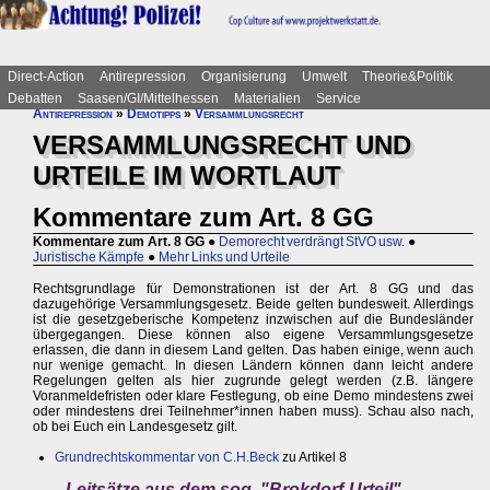
Direct-Action
Antirepression
Organisierung
Umwelt
Theorie&Politik
Debatten
Saasen/GI/Mittelhessen
Materialien
Service
Antirepression
»
Demotipps
»
Versammlungsrecht
VERSAMMLUNGSRECHT UND
URTEILE IM WORTLAUT
Kommentare zum Art. 8 GG
Kommentare zum Art. 8 GG
●
Demorecht verdrängt StVO usw.
●
Juristische Kämpfe
●
Mehr Links und Urteile
Rechtsgrundlage für Demonstrationen ist der Art. 8 GG und das
dazugehörige Versammlungsgesetz. Beide gelten bundesweit. Allerdings
ist die gesetzgeberische Kompetenz inzwischen auf die Bundesländer
übergegangen. Diese können also eigene Versammlungsgesetze
erlassen, die dann in diesem Land gelten. Das haben einige, wenn auch
nur wenige gemacht. In diesen Ländern können dann leicht andere
Regelungen gelten als hier zugrunde gelegt werden (z.B. längere
Voranmeldefristen oder klare Festlegung, ob eine Demo mindestens zwei
oder mindestens drei Teilnehmer*innen haben muss). Schau also nach,
ob bei Euch ein Landesgesetz gilt.
Grundrechtskommentar von C.H.Beck
zu Artikel 8
Leitsätze aus dem sog. "Brokdorf-Urteil"