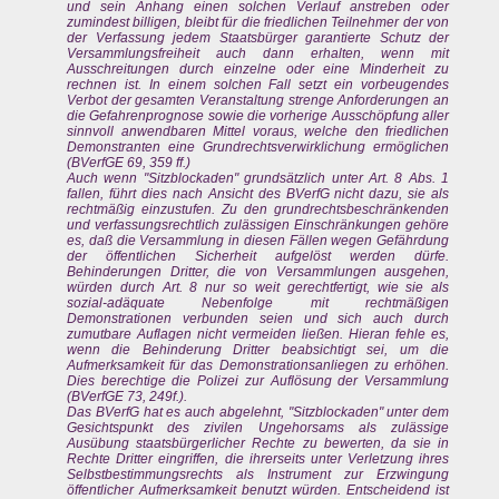
und sein Anhang einen solchen Verlauf anstreben oder
zumindest billigen, bleibt für die friedlichen Teilnehmer der von
der Verfassung jedem Staatsbürger garantierte Schutz der
Versammlungsfreiheit auch dann erhalten, wenn mit
Ausschreitungen durch einzelne oder eine Minderheit zu
rechnen ist. In einem solchen Fall setzt ein vorbeugendes
Verbot der gesamten Veranstaltung strenge Anforderungen an
die Gefahrenprognose sowie die vorherige Ausschöpfung aller
sinnvoll anwendbaren Mittel voraus, welche den friedlichen
Demonstranten eine Grundrechtsverwirklichung ermöglichen
(BVerfGE 69, 359 ff.)
Auch wenn "Sitzblockaden" grundsätzlich unter Art. 8 Abs. 1
fallen, führt dies nach Ansicht des BVerfG nicht dazu, sie als
rechtmäßig einzustufen. Zu den grundrechtsbeschränkenden
und verfassungsrechtlich zulässigen Einschränkungen gehöre
es, daß die Versammlung in diesen Fällen wegen Gefährdung
der öffentlichen Sicherheit aufgelöst werden dürfe.
Behinderungen Dritter, die von Versammlungen ausgehen,
würden durch Art. 8 nur so weit gerechtfertigt, wie sie als
sozial-adäquate Nebenfolge mit rechtmäßigen
Demonstrationen verbunden seien und sich auch durch
zumutbare Auflagen nicht vermeiden ließen. Hieran fehle es,
wenn die Behinderung Dritter beabsichtigt sei, um die
Aufmerksamkeit für das Demonstrationsanliegen zu erhöhen.
Dies berechtige die Polizei zur Auflösung der Versammlung
(BVerfGE 73, 249f.).
Das BVerfG hat es auch abgelehnt, "Sitzblockaden" unter dem
Gesichtspunkt des zivilen Ungehorsams als zulässige
Ausübung staatsbürgerlicher Rechte zu bewerten, da sie in
Rechte Dritter eingriffen, die ihrerseits unter Verletzung ihres
Selbstbestimmungsrechts als Instrument zur Erzwingung
öffentlicher Aufmerksamkeit benutzt würden. Entscheidend ist