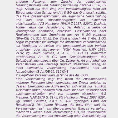
anderen Personen zum Zwecke der gemeinsamen
Meinungsbildung und Meinungsäußerung (BVerwGE 56, 63
[69]). Schon auf dem Weg zum Versammlungsort steht der
Bürger unter dem Schutz von Art. 8 GG; das Grundrecht schützt
das freie Zusammenkommen, die eigentliche Versammlung
und das treie Auseinandergehen der Teilnehmer
gleichermaßen (VG Hamburg, NVNN-Z 1987, 829ff.). Deshalb
können etwa die Behinderung der Anfahrt, schleppende
vorbeugende Kontrollen, exzessive Observationen oder
Registrierungen das Grundrecht aus Art. 8 GG verletzen
(BVerfGE 69, 315 [349]). Der Staat ist durch Art. 8 Abs. 1 GG
sogar verpflichtet, für Aufzüge die öffentlichen Verkehrsflächen
zur Verfügung zu stellen und gegebenenfalls den Verkehr
umzuleiten oder abzusperren (VGH München, NJW 1984,
2116; vgl. auch Gallwas, a. a. 0. S. 491 f.). Außerdem
gewährleistet Art. 8 GG den Grundrechtsträgern das
Selbstbestimmungsrecht über Ort, Zeitpunkt, Art und Inhalt der
Veranstaltung und untersagt zugleich staatlichen Zwang, an
einer öffentlichen Versammlung teilzunehmen oder ihr
fernzubleiben (BVerfGE 69, 315 [343
2. Begriff der Versammlung im Sinne des Art. 8 GG
Eine Versammlung liegt vor, wenn die Zusammenkunft
mehrerer Personen einen gemeinsamen Zweck verfolgt, zu
dessen Erreichung die Anwesenden sich nicht nur räumlich
zusammenfinden, sondern sich auch innerlich untereinander
zusammenschließen und von anderen absondern (LG
Freiburg, NJW 1976 S. 2175; VG Hamburg, NVwZ 1987, 829f.;
vgl. ferner Gallwas, a.a.0. S. 486 ["geistiges Band der
Beteiligten"]). Die innere Bindung, die dazu führt, daß die
Versammelten sich als überpersonales Ganzes verstehen,
macht das Wesen einer Versammlung aus, sie unterscheidet
die Versammlung von der Ansammlung oder Volksbelustigung