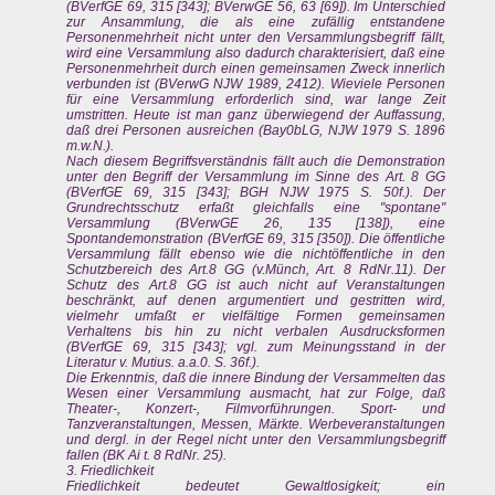
(BVerfGE 69, 315 [343]; BVerwGE 56, 63 [69]). Im Unterschied
zur Ansammlung, die als eine zufällig entstandene
Personenmehrheit nicht unter den Versammlungsbegriff fällt,
wird eine Versammlung also dadurch charakterisiert, daß eine
Personenmehrheit durch einen gemeinsamen Zweck innerlich
verbunden ist (BVerwG NJW 1989, 2412). Wieviele Personen
für eine Versammlung erforderlich sind, war lange Zeit
umstritten. Heute ist man ganz überwiegend der Auffassung,
daß drei Personen ausreichen (Bay0bLG, NJW 1979 S. 1896
m.w.N.).
Nach diesem Begriffsverständnis fällt auch die Demonstration
unter den Begriff der Versammlung im Sinne des Art. 8 GG
(BVerfGE 69, 315 [343]; BGH NJW 1975 S. 50f.). Der
Grundrechtsschutz erfaßt gleichfalls eine "spontane"
Versammlung (BVerwGE 26, 135 [138]), eine
Spontandemonstration (BVerfGE 69, 315 [350]). Die öffentliche
Versammlung fällt ebenso wie die nichtöffentliche in den
Schutzbereich des Art.8 GG (v.Münch, Art. 8 RdNr.11). Der
Schutz des Art.8 GG ist auch nicht auf Veranstaltungen
beschränkt, auf denen argumentiert und gestritten wird,
vielmehr umfaßt er vielfältige Formen gemeinsamen
Verhaltens bis hin zu nicht verbalen Ausdrucksformen
(BVerfGE 69, 315 [343]; vgl. zum Meinungsstand in der
Literatur v. Mutius. a.a.0. S. 36f.).
Die Erkenntnis, daß die innere Bindung der Versammelten das
Wesen einer Versammlung ausmacht, hat zur Folge, daß
Theater-, Konzert-, Filmvorführungen. Sport- und
Tanzveranstaltungen, Messen, Märkte. Werbeveranstaltungen
und dergl. in der Regel nicht unter den Versammlungsbegriff
fallen (BK Ai t. 8 RdNr. 25).
3. Friedlichkeit
Friedlichkeit bedeutet Gewaltlosigkeit; ein