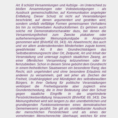
Art. 8 schützt Versammlungen und Aufzüge - im Unterschied zu
bloßen Ansammlungen oder Volksbelustigungen - als
Ausdruck gemeinschaftlicher, auf Kommunikation angelegter
Entfaltung. Dieser Schutz ist nicht auf Veranstaltungen
beschränkt, auf denen argumentiert und gestritten wird,
sondern umfaßt vielfältige Formen gemeinsamen Verhaltens
bis hin zu nichtverbalen Ausdrucksformen. Es gehören auch
solche mit Demonstrationscharakter dazu, bei denen die
Versammlungsfreiheit zum Zwecke plakativer oder
aufsehenerregender Meinungskundgabe in Anspruch
genommen wird (BVerfGE 69, 343). Als Abwehrrecht, das auch
und vor allem andersdenkenden Minderheiten zugute kommt,
gewährleistet Art. 8 den Grundrechtsträgern das
Selbstbestimmungsrecht über Ort, Zeitpunkt, Art und Inhalt der
Veranstaltung und untersagt zugleich staatlichen Zwang, an
einer öffentlichen Versammlung teilzunehmen oder ihr
fernzubleiben. Schon in diesem Sinne gebührt dem Grundrecht
in einem freiheitlichen Staatswesen ein besonderer Rang; das
Recht, sich ungehindert und ohne besondere Erlaubnis mit
anderen zu versammeln, galt seit jeher als Zeichen der
Freiheit, Unabhängigkeit und Mündigkeit des selbstbewußten
Bürgers. In ihrer Geltung für politische Veranstaltungen
verkörpert die Freiheitsgarantie aber zugleich eine
Grundentscheidung, die in ihrer Bedeutung über den Schutz
gegen staatliche Eingriffe in die ungehinderte
Persönlichkeitsentfaltung hinausreicht (BVerfGE 69, 343). Die
Meinungsfreiheit wird seit langem zu den unentbehrlichen und
grundlegenden Funktionselementen eines demokratischen
Gemeinwesens gezählt. Sie gilt als unmittelbarster Ausdruck
der menschlichen Persönlichkeit und als eines der
vornehmsten Menschenrechte überhaupt, welches für eine