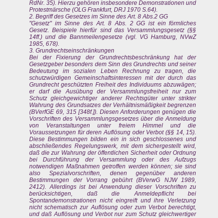
RdNr. 35). Hierzu gehören insbesondere Demonstrationen und
Protestmärsche (OLG Frankfurt, DRJ 1970 S.64).
2. Begriff des Gesetzes im Sinne des Art. 8 Abs.2 GG
"Gesetz" im Sinne des Art. 8 Abs. 2 GG ist ein förmliches
Gesetz. Beispiele hierfür sind das Versammlungsgesetz (§§
14ff.) und die Bannmeilengesetze (vgl. VG Hamburg, NVwZ
1985, 678).
3. Grundrechtseinschränkungen
Bei der Fixierung der Grundrechtsbeschränkung hat der
Gesetzgeber besonders dem Sinn des Grundrechts und seiner
Bedeutung im sozialen Leben Rechnung zu tragen, die
schutzwürdigen Gemeinschaftsinteressen mit der durch das
Grundrecht geschützten Freiheit des Individuums abzuwägen;
er darf die Ausübung der Versammlungsfreiheit nur zum
Schutz gleichgewichtiger anderer Rechtsgüter unter strikter
Wahrung des Grundsatzes der Verhältnismäßigkeit begrenzen
(BVerfGE 69, 315 [348f.]). Diesen Anforderungen genügen die
Vorschriften des Versammlungsgesetzes über die Anmeldung
von Veranstaltungen unter freiem Himmel und die
Voraussetzungen für deren Auflösung oder Verbot (§§ 14, 15).
Diese Bestimmungen bilden ein in sich geschlossenes und
abschließendes Regelungswerk, mit dem sichergestellt wird,
daß die zur Wahrung der öffentlichen Sicherheit oder Ordnung
bei Durchführung der Versammlung oder des Aufzugs
notwendigen Maßnahmen getroffen werden können; sie sind
also Spezialvorschriften, denen gegenüber anderen
Bestimmungen der Vorrang gebührt (BVerwG NJW 1989,
2412). Allerdings ist bei Anwendung dieser Vorschriften zu
berücksichtigen, daß die Anmeldepflicht bei
Spontandemonstrationen nicht eingreift und ihre Verletzung
nicht schematisch zur Auflösung oder zum Verbot berechtigt,
und daß Auflösung und Verbot nur zum Schutz gleichwertiger