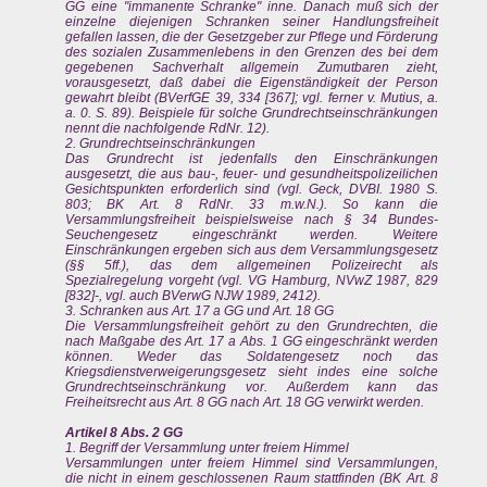
GG eine "immanente Schranke" inne. Danach muß sich der
einzelne diejenigen Schranken seiner Handlungsfreiheit
gefallen lassen, die der Gesetzgeber zur Pflege und Förderung
des sozialen Zusammenlebens in den Grenzen des bei dem
gegebenen Sachverhalt allgemein Zumutbaren zieht,
vorausgesetzt, daß dabei die Eigenständigkeit der Person
gewahrt bleibt (BVerfGE 39, 334 [367]; vgl. ferner v. Mutius, a.
a. 0. S. 89). Beispiele für solche Grundrechtseinschränkungen
nennt die nachfolgende RdNr. 12).
2. Grundrechtseinschränkungen
Das Grundrecht ist jedenfalls den Einschränkungen
ausgesetzt, die aus bau-, feuer- und gesundheitspolizeilichen
Gesichtspunkten erforderlich sind (vgl. Geck, DVBI. 1980 S.
803; BK Art. 8 RdNr. 33 m.w.N.). So kann die
Versammlungsfreiheit beispielsweise nach § 34 Bundes-
Seuchengesetz eingeschränkt werden. Weitere
Einschränkungen ergeben sich aus dem Versammlungsgesetz
(§§ 5ff.), das dem allgemeinen Polizeirecht als
Spezialregelung vorgeht (vgl. VG Hamburg, NVwZ 1987, 829
[832]-, vgl. auch BVerwG NJW 1989, 2412).
3. Schranken aus Art. 17 a GG und Art. 18 GG
Die Versammlungsfreiheit gehört zu den Grundrechten, die
nach Maßgabe des Art. 17 a Abs. 1 GG eingeschränkt werden
können. Weder das Soldatengesetz noch das
Kriegsdienstverweigerungsgesetz sieht indes eine solche
Grundrechtseinschränkung vor. Außerdem kann das
Freiheitsrecht aus Art. 8 GG nach Art. 18 GG verwirkt werden.
Artikel 8 Abs. 2 GG
1. Begriff der Versammlung unter freiem Himmel
Versammlungen unter freiem Himmel sind Versammlungen,
die nicht in einem geschlossenen Raum stattfinden (BK Art. 8