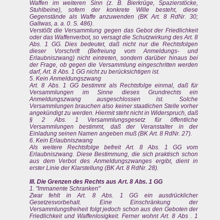
Waffen im weiteren Sinn (z. B. Bierkrüge, Spazierstöcke,
Stuhlbeine), sofern der konkrete Wille besteht, diese
Gegenstände als Waffe anzuwenden (BK Art. 8 RdNr. 30;
Gallwas, a. a. 0. S. 486).
Verstößt die Versammlung gegen das Gebot der Friedlichkeit
oder das Waffenverbot, so versagt die Schutzwirkung des Art. 8
Abs. 1 GG. Dies bedeutet, daß nicht nur die Rechtsfolgen
dieser Vorschrift (Befreiung vom Anmeldungs- und
Erlaubniszwang) nicht eintreten, sondern darüber hinaus bei
der Frage, ob gegen die Versammlung eingeschritten werden
darf, Art. 8 Abs. 1 GG nicht zu berücksichtigen ist.
5. Kein Anmeldungszwang
Art. 8 Abs. 1 GG bestimmt als Rechtsfolge einmal, daß für
Versammlungen im Sinne dieses Grundrechts ein
Anmeldungszwang ausgeschlossen ist. Solche
Versammlungen brauchen also keiner staatlichen Stelle vorher
angekündigt zu werden. Hiermit steht nicht in Widerspruch, daß
§ 2 Abs. 1 Versammlungsgesetz für öffentliche
Versammlungen bestimmt, daß der Veranstalter in der
Einladung seinen Namen angeben muß (BK Art. 8 RdNr. 27).
6. Kein Erlaubniszwang
Als weitere Rechtsfolge befreit Art. 8 Abs. 1 GG vom
Erlaubniszwang. Diese Bestimmung, die sich praktisch schon
aus dem Verbot des Anmeldungszwanges ergibt, dient in
erster Linie der Klarstellung (BK Art. 8 RdNr. 28).
III. Die Grenzen des Rechts aus Art. 8 Abs. 1 GG
1. "lmmanente Schranken"
Zwar fehlt in Art. 8 Abs. 1 GG ein ausdrücklicher
Gesetzesvorbehalt. Eine Einschränkung der
Versammlungsfreiheit folgt jedoch schon aus den Geboten der
Friedlichkeit und Waffenlosigkeit. Ferner wohnt Art. 8 Abs . 1