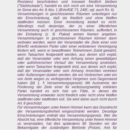
Resistenz beschränken und insoweit friedlich bleiben
("Sitzblockade"), handelt es sich noch um eine Versammlung
im Sinne des Art. 8 Abs. 1 (BVerfGE 73, 248f.; vgl. auch Rz. 6)
Versammlungen in geschlossenen Räumen unterliegen nur
der Einschränkung, daß sie friedlich und ohne Waffen
stattfinden müssen. Einer Anmeldung bedarf es nicht.
Allerdings muß derjenige, der zu einer öffentlichen
Versammlung auch in geschlossenen Räumen, auffordert, in
der Einladung (z. B. Plakat) seinen Namen angeben.
Versammlungen in geschlossenen Räumen können dann
verboten werden, wenn der Veranstalter die Ziele einer vom
BVerfG verbotenen Partei oder einer verbotenen Vereinigung
fördern will, wenn er bewaffneten Teilnehmern Zutritt gewährt,
wenn Tatsachen festgestellt werden, aus denen sich ergibt,
daß der Veranstalter oder sein Anhang einen gewalttätigen
oder aufrührerischen Verlauf der Versammlung anstreben,
oder wenn Tatsachen festgestellt sind, aus denen sich ergibt,
daß der Veranstalter oder sein Anhang Ansichten vertreten
oder Äußerungen dulden werden, die ein Verbrechen oder ein
von Amts wegen zu verfolgendes Vergehen zum Gegenstand
haben (§§ 1, 5 Versammlungsgesetz). Mit Ausnahme der
Förderung der Ziele einer für verfassungswidrig erklärten
Partei handelt es sich hier um Fälle, in denen die
Versammlung entweder nicht friedlich oder nicht ohne Waffen
stattfindet oder stattfinden soll. Sie wird daher auch nicht durch
Art. 8 geschützt.
Für Versammlungen unter freiem Himmel kann das Grundrecht
der Versammlungsfreiheit eingeschränkt werden. Derartige
Einschränkungen enthält das Versammlungsgesetz. Wer die
Absicht hat, eine öffentliche Versammlung unter freiem Himmel
zu veranstalten, hat dies spätestens 48 Stunden vor der
Bekanntgabe der zuständigen Behörde (Polizei, Amt für