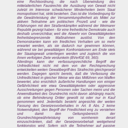
eine Rechtsordnung, die nach Überwindung des
mittelalterlichen Faustrechts die Ausübung von Gewalt nicht
zuletzt im Interesse schwächerer Minderheiten beim Staat
monopolisiert hat, strikt bestehen. Das ist die Vorbedingung für
die Gewährleistung der Versammlungsfreiheit als Mittel zur
aktiven Teilnahme am politischen Prozeß und - wie die
Erfahrungen mit den Straßenkämpfen während der Weimarer
Republik gezeigt haben - für eine freiheitliche Demokratie auch
deshalb unverzichtbar, weil die Abwehr von Gewalttätigkeiten
freiheitsbegrenzende Maßnahmen auslöst. Von den
Demonstranten kann ein friedliches Verhalten um so mehr
erwartet werden, als sie dadurch nur gewinnen können,
während sie bei gewalttätigen Konfrontationen am Ende stets
der Staatsgewalt unterliegen werden und zugleich die von
ihnen verfolgten Ziele verdunkeln (BVerfGE 69, 360).
Allerdings kann der verfassungsrechtliche Begriff der
Unfriedlichkeit nicht mit dem von der Rechtsprechung
entwickelten weiten Gewaltbegriff des Strafrechts gleichgesetzt
werden. Dagegen spricht bereits, daß die Verfassung die
Unfriedlichkeit in gleicher Weise wie das Mitführen von Waffen
bewertet, also ersichtlich äußerliche Handlungen von einiger
Gefährlichkeit wie etwa Gewalttätigkeiten oder aggressive
Ausschreitungen gegen Personen oder Sachen meint und die
Anwendbarkeit des Grundrechts nicht davon abhängig macht,
ob eine Behinderung Dritter gewollt ist oder nur in Kauf
genommen wird. Jedenfalls besteht angesichts der weiten
Fassung des Gesetzesvorbehaltes in Art. 8 Abs. 2 keine
Notwendigkeit, den Begriff der Friedlichkeit eng zu verstehen
und damit den Geltungsbereich der
Grundrechtsgewährleistung von vornherein derart
einzuschränken, daß der Gesetzesvorbehalt weitgehend
funktionslos wird. Sofern sich die Teilnehmer auf passive