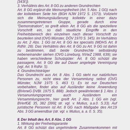
[343f.]).
3. Verhältnis des Art. 8 GG zu anderen Grundrechten
Art. 8 GG ergänzt die Meinungsfreiheit (Art. 5 Abs. 1 GG) nach
der kollektiven Seite hin (BGH NJW 1972 S. 1573). Vollzieht
sich die Meinungsäußerung kollektiv in einer dazu
zusammengetretenen Gruppe, gerade durch eine
"Demonstration", so greift allein Art. 8 GG als die speziellere
Vorschrift ein, so daß staatliche Eingriffe in den
Freiheitsbereich des einzelnen nach dieser Vorschrift zu
beurteilen sind (OVG Münster, DÖV 1970 S. 345). Im Verhältnis
zu Art. 2 Abs. 1 GG ist Art. 8 GG lex specialis (MDHS Art. 8
RdNr. 28). Das Verhältnis des Art. 8 GG zu Art. 9 GG ist dahin
zu bestimmen, daß beide Grundrechte selbständig
nebeneinander stehen (OVG Lüneburg, NVwZ 1988, 639); sie
haben verschiedene Schutzgüter: Art. 8 GG schützt die
passagere, Art. 9 GG die auf Dauer angelegte Vereinigung
(vgl. Art. 9 RdNr. 5).
4. Grundrechtsträger
Das Grundrecht aus Art. 8 Abs. 1 GG steht nur natürlichen
Personen zu, nicht etwa der Versammlung selbst (OVG
Münster, NJW 1975 S. 463 f.). Es ist nur Deutschen
vorbehalten, findet also auf Ausländer keine Anwendung
(BVerwG DVBI. 1975 S. 888). Jedoch gewährleistet § 1 Abs. 1
Versanunlungsgesetz auch Ausländern ein
Versammlungsrecht-, hier greift Art. 2 Abs. 1 GG ein (vgl.
BVerfGE 35, 382 [399]; str. vgl. v. Mutius, a.a.0. S.33). Auf
juristische Personen ist Art. 8 GG nach Maßgabe des Art.19
Abs. 3 GG anwendbar (str. vgl. v. Mutius, a. a. 0. S. 35).
II. Der Inhalt des Art. 8 Abs. 1 GG
1. Wirkung der Freiheitsgarantie
Art. 8 GG schützt das ungehinderte Zusammenkommen mit