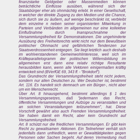
finanzstarke Geldgeber oder Massenmedien können
beträchtliche Einflüsse ausüben, während sich der
Staatsbürger eher als ohnmächtig erlebt. In einer Gesellschaft,
in welcher der direkte Zugang zu den Medien und die Chance,
sich durch sie zu äußern, auf wenige beschränkt ist, verbleibt
dem einzelne n neben seiner organisierten Mitwirkung in
Parteien und Verbänden im allgemeinen nur eine kollektive
Einflußnahme durch Inanspruchnahme der
Versammlungsfreiheit für Demonstrationen. Die ungehinderte
Ausübung des Freiheitsrechts wirkt nicht nur dem Bewußtsein
politischer Ohnmacht und gefährlichen Tendenzen zur
Staatsverdrossenheit entgegen. Sie liegt letztlich auch deshalb
im wohlverstandenen Gemeinwohlinteresse, weil sich im
Kräfteparallelogramm der politischen Willensbildung im
allgemeinen erst dann eine relativ richtige Resultante
herausbilden kann, wenn alle Vektoren einigermaßen kräftig
entwickelt sind (BVerfGE 69, 343 ff. - "Brokdorf").
Das Grundrecht der Versammlungsfreiheit steht nicht jedem,
sondern nur allen Deutschen zu. Wer Deutscher ist, bestimmt
Art. 116. Es handelt sich demnach um ein Bürger-, nicht aber
um ein Menschenrecht.
Über Art. 8 hinausgehend, bestimmt allerdings § 1 des
Versammlungsgesetzes, daß "jedermann das Recht,
öffentliche Versammlungen und Aufzüge zu veranstalten und
an solchen Veranstaltungen teilzunehmen", hat. Diese
Vorschrift gewährt also auch Fremden Versammlungsfreiheit.
Sie haben damit ein Recht, aber kein Grundrecht auf
Versammlungsfreiheit.
Art. 8 schützt nur die friedlichen Versammlungen. Er gibt kein
Recht zu gewaltsamen Aktionen. Ein Teilnehmer verhält sich
jedenfalls dann unfriedlich, wenn er Gewalttätigkeiten gegen
Personen oder Sachen begeht. Auf deren Vermeidung muß