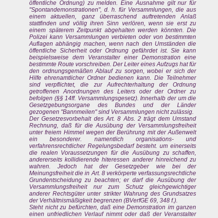
öffentliche Ordnung) zu melden. Eine Ausnahme gilt nur für
"Spontandemonstrationen", d. h. für Versammlungen, die aus
einem aktuellen, ganz überraschend auftretenden Anlaß
stattfinden und völlig ihren Sinn verlören, wenn sie erst zu
einem späterem Zeitpunkt abgehalten werden könnten. Die
Polizei kann Versammlungen verbieten oder von bestimmten
Auflagen abhängig machen, wenn nach den Umständen die
öffentliche Sicherheit oder Ordnung gefährdet ist. Sie kann
beispielsweise dem Veranstalter einer Demonstration eine
bestimmte Route vorschreiben. Der Leiter eines Aufzugs hat für
den ordnungsgemäßen Ablauf zu sorgen, wobei er sich der
Hilfe ehrenamtlicher Ordner bedienen kann. Die Teilnehmer
sind verpflichtet, die zur Aufrechterhaltung der Ordnung
getroffenen Anordnungen des Leiters oder der Ordner zu
befolgen (§§ 14ff. Versammlungsgesetz). Innerhalb der um die
Gesetzgebungsorgane des Bundes und der Länder
gezogenen "Bannmeilen" sind Versammlungen nicht zulässig.
Der Gesetzesvorbehalt des Art. 8 Abs. 2 trägt dem Umstand
Rechnung, daß für die Ausübung der Versammlungsfreiheit
unter freiem Himmel wegen der Berührung mit der Außenwelt
ein besonderer. namentlich organisations- und
verfahrensrechtlicher Regelungsbedarf besteht. um einerseits
die realen Voraussetzungen für die Ausübung zu schaffen,
andererseits kollidierende hiteressen anderer hinreichend zu
wahren. Jedoch hat der Gesetzgeber wie bei der
Meinungsfreiheit die in Art. 8 verkörperte verfassungsrechtliche
Grundentscheidung zu beachten; er darf die Ausübung der
Versammlungsfreiheit nur zum Schutz gleichgewichtiger
anderer Rechtsgüter unter strikter Wahrung des Grundsatzes
der Verhältnismäßigkeit begrenzen (BVerfGE 69, 348 f.).
Steht nicht zu befürchten, daß eine Demonstration im ganzen
einen unfriedlichen Verlauf nimmt oder daß der Veranstalter