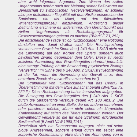
aber wohl folgendes Argument: Zum Wesen des zivilen
Ungehorsams gehört nach der Meinung seiner Befürworter die
Bereitschaft zu symbolischen Regelverletzungen, er schließt
also per definitionem Illegalität mit dem Risiko entsprechender
Sanktionen ein als Mittel, auf den öffentlichen
Willensbildungsprozeß einzuwirken. Angesichts dieser
Zielrichtung erschiene es widersinnig, den Gesichtspunkt des
zivilen Ungehorsams als Rechtfertigungsgrund für
Gesetzesverletzungen geltend zu machen (BVerfGE 73, 252).
Die entscheidende Frage ist, ob "Sitzblockaden" eine Nötigung
darstellen und damit strafbar sind. Die Rechtsprechung
versteht unter Gewalt im Sinne des § 240 Abs. 1 StGB nicht nur
die Einwirkung auf den Körper des Opfers, sondern auch
psychischen Zwang gegenüber dem Opfer. Diese zu Recht
kritisierte Ausweitung des Gewaltbegriffes erfordert jedenfalls
eine strenge Prüfung, ob die Anwendung psychischen Zwangs
"verwerflich" im Sinne des § 240 Abs. 2 StGB ist ("Rechtswidrig
ist die Tat, wenn die Anwendung der Gewalt ... zu dem
erstrebten Zweck als verwerflich anzusehen ist.").
Die Strafbarkeit von "Sitzblockaden" hat das BVerfG in
Übereinstimmung mit dem BGH zunächst bejaht (BVerfGE 73,
252 ff.). Diese Rechtsprechung hat es inzwischen aufgegeben:
Die Auslegung des Gewaltbegriffes des § 240 Abs. 1 StGB
durch die Strafgerichte verstoße gegen Art. 103 Abs. 2. Die
bloße Anwesenheit an einer Stelle, die ein anderer einnehmen
oder passieren möchte, könne nicht schon als körperliche
Kraftentfaltung auf seiten des Täters verstanden werden. Der
Gewaltbegriff verliere so die für eine Strafnorm erforderliche
Bestimmtheit (BVerfG NJW 1995,1141).
Beschränkt sich ein Demonstrant dagegen nicht auf seine
bloße Anwesenheit, sondern erfolgt durch ihn selbst eine
körperliche Kraftentfaltung, etwa durch die Anbringung von in