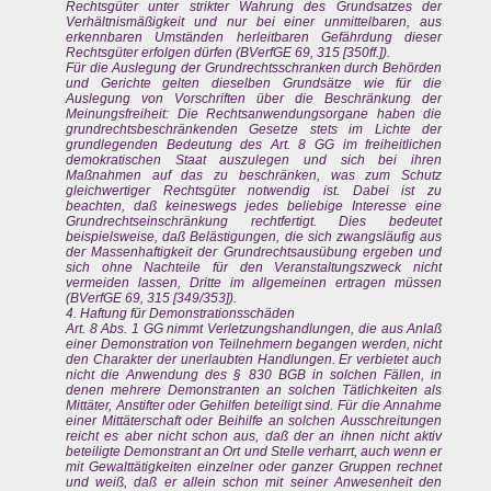
Rechtsgüter unter strikter Wahrung des Grundsatzes der
Verhältnismäßigkeit und nur bei einer unmittelbaren, aus
erkennbaren Umständen herleitbaren Gefährdung dieser
Rechtsgüter erfolgen dürfen (BVerfGE 69, 315 [350ff.]).
Für die Auslegung der Grundrechtsschranken durch Behörden
und Gerichte gelten dieselben Grundsätze wie für die
Auslegung von Vorschriften über die Beschränkung der
Meinungsfreiheit: Die Rechtsanwendungsorgane haben die
grundrechtsbeschränkenden Gesetze stets im Lichte der
grundlegenden Bedeutung des Art. 8 GG im freiheitlichen
demokratischen Staat auszulegen und sich bei ihren
Maßnahmen auf das zu beschränken, was zum Schutz
gleichwertiger Rechtsgüter notwendig ist. Dabei ist zu
beachten, daß keineswegs jedes beliebige Interesse eine
Grundrechtseinschränkung rechtfertigt. Dies bedeutet
beispielsweise, daß Belästigungen, die sich zwangsläufig aus
der Massenhaftigkeit der Grundrechtsausübung ergeben und
sich ohne Nachteile für den Veranstaltungszweck nicht
vermeiden lassen, Dritte im allgemeinen ertragen müssen
(BVerfGE 69, 315 [349/353]).
4. Haftung für Demonstrationsschäden
Art. 8 Abs. 1 GG nimmt Verletzungshandlungen, die aus Anlaß
einer Demonstration von Teilnehmern begangen werden, nicht
den Charakter der unerlaubten Handlungen. Er verbietet auch
nicht die Anwendung des § 830 BGB in solchen Fällen, in
denen mehrere Demonstranten an solchen Tätlichkeiten als
Mittäter, Anstifter oder Gehilfen beteiligt sind. Für die Annahme
einer Mittäterschaft oder Beihilfe an solchen Ausschreitungen
reicht es aber nicht schon aus, daß der an ihnen nicht aktiv
beteiligte Demonstrant an Ort und Stelle verharrt, auch wenn er
mit Gewalttätigkeiten einzelner oder ganzer Gruppen rechnet
und weiß, daß er allein schon mit seiner Anwesenheit den