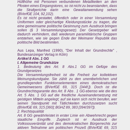
Hüfthöhe mit Personen verbundenen Metallketten an den
Pfosten eines Eingangstores, so ist nicht zu beanstanden, dass
die Strafgerichte darin eine Gewaltanwendung sehen
(BVerfGE 104, 92,102).
Es ist nicht gestattet, öffentlich oder in einer Versammlung
Uniformen oder gleichartige Kleidungsstücke zu tragen, die
eine gemeinsame politische Gesinnung zum Ausdruck bringen
sollen (§ 3 Versammlungsgesetz). Der Gesetzgeber will
dadurch verhindern, daß wiederum paramilitärische Gruppen
entstehen, wie sie gegen Ende der Weimarer Republik das
politische Bild bestimmten.
Aus Lepa, Manfred (1990), "Der Inhalt der Grundrechte" ,
Bundesanzeiger Verlag in Köln)
Artikel 8 Abs. 1 GG
I. Allgemeine Grundsätze
1. Bedeutung des Art. 8 Abs.1 GG im Gefüge des
Grundgesetzes
Die Versammlungsfreiheit ist die Freiheit zur kollektiven
Meinungskundgabe. Sie zählt zu den unentbehrlichen und
grundlegenden Funktionselementen eines demokratischen
Gemeinwesens (BVerfGE 69, 315 [344f.]). Doch ist die
Grundrechtsgarantie des Art. 8 Abs . 1 GG ebenso wie die des
Art. 5 Abs. 1 GG auf die friedliche Auseinandersetzung mit
geistigen Mitteln angelegt; auf sie kann sich nicht berufen, wer
seinen Standpunkt mit Tätlichkeiten durchzusetzen sucht
(BVerfGE 69, 315 [360]; BGHZ 89, 383 [394/397]).
2. Rechtsqualität
Art. 8 GG gewährleistet in erster Linie ein Abwehrrecht gegen
staatliche Eingriffe. Zugleich ist er Ausdruck der
Volkssouveränität und des demokratischen Bürgerrechts zur
aktiven Teilnahme am politischen Prozeß (BVerfGE 69, 315