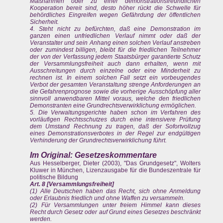
Maßnahmen oder zu einer demonstrationsfreundlichen
Kooperation bereit sind, desto höher rückt die Schwelle für
behördliches Eingreifen wegen Gefährdung der öffentlichen
Sicherheit.
4. Steht nicht zu befürchten, daß eine Demonstration im
ganzen einen unfriedlichen Verlauf nimmt oder daß der
Veranstalter und sein Anhang einen solchen Verlauf anstreben
oder zumindest billigen, bleibt für die friedlichen Teilnehmer
der von der Verfassung jedem Staatsbürger garantierte Schutz
der Versammlungsfreiheit auch dann erhalten, wenn mit
Ausschreitungen durch einzelne oder eine Minderheit zu
rechnen ist. In einem solchen Fall setzt ein vorbeugendes
Verbot der gesamten Veranstaltung strenge Anforderungen an
die Gefahrenprognose sowie die vorherige Ausschöpfung aller
sinnvoll anwendbaren Mittel voraus, welche den friedlichen
Demonstranten eine Grundrechtsverwirklichung ermöglichen.
5. Die Verwaltungsgerichte haben schon im Verfahren des
vorläufigen Rechtsschutzes durch eine intensivere Prüfung
dem Umstand Rechnung zu tragen, daß der Sofortvollzug
eines Demonstrationsverbotes in der Regel zur endgültigen
Verhinderung der Grundrechtsverwirklichung führt.
Im Original: Gesetzeskommentare
Aus Hesselberger, Dieter (2003), "Das Grundgesetz", Wolters
Kluwer in München, Lizenzausgabe für die Bundeszentrale für
politische Bildung
Art. 8 [Versammlungsfreiheit]
(1) Alle Deutschen haben das Recht, sich ohne Anmeldung
oder Erlaubnis friedlich und ohne Waffen zu versammeln.
(2) Für Versammlungen unter freiem Himmel kann dieses
Recht durch Gesetz oder auf Grund eines Gesetzes beschränkt
werden.