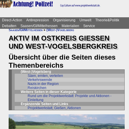
Direct-Action
Antirepression
Organisierung
Umwelt
Theorie&Politik
Debatten
Saasen/GI/Mittelhessen
Materialien
Service
Saasen/GI/Mittelhessen
»
(West-)Vogelsberg
AKTIV IM OSTKREIS GIESSEN
UND WEST-VOGELSBERGKREIS
Übersicht über die Seiten dieses
Themenbereichs
(West-)Vogelsberg
Säen, ernten, verteilen
Verkehrswende
Nazis in der Region
Reiskirchen
Weitere Seiten in dieser Kategorie
Rund um die Projektwerkstatt: Projekte und Aktionen -
Einleitung
Ergänzende Seiten und Links
Projektwerkstatt, Gießen, Aktionen