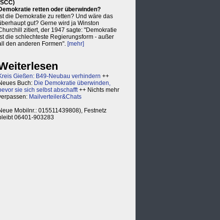
(SCC)
Demokratie retten oder überwinden?
Ist die Demokratie zu retten? Und wäre das
überhaupt gut? Gerne wird ja Winston
Churchill zitiert, der 1947 sagte: "Demokratie
ist die schlechteste Regierungsform - außer
all den anderen Formen".
[mehr]
Weiterlesen
Kreis Gießen: B49-Neubau verhindern
++
Neues Buch:
Die Demokratie überwinden,
bevor sie sich selbst abschafft
++ Nichts mehr
verpassen:
Mailverteiler&Chats
Neue Mobilnr.: 015511439808), Festnetz
bleibt 06401-903283