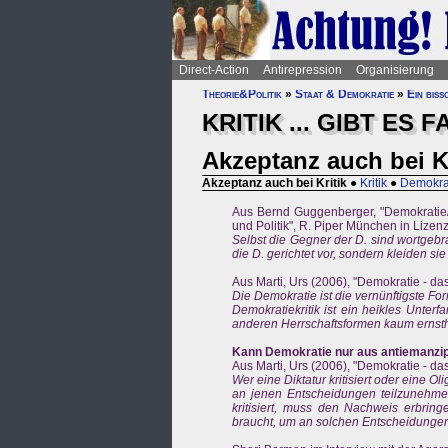
Direct-Action
Antirepression
Organisierung
Theorie&Politik
»
Staat & Demokratie
»
Ein bissc
KRITIK ... GIBT ES 
Akzeptanz auch bei Kr
Akzeptanz auch bei Kritik
●
Kritik
●
Demokrat
Aus Bernd Guggenberger, "Demokratie/D
und Politik", R. Piper München in Lizen
Selbst die Gegner der D. sind wortgebra
die D. gerichtet vor, sondern kleiden si
Aus Marti, Urs (2006), "Demokratie - da
Die Demokratie ist die vernünftigste Fo
Demokratiekritik ist ein heikles Unterf
anderen Herrschaftsformen kaum ernsthaf
Kann Demokratie nur aus antiemanzipa
Aus Marti, Urs (2006), "Demokratie - da
Wer eine Diktatur kritisiert oder eine 
an jenen Entscheidungen teilzunehmen,
kritisiert, muss den Nachweis erbrin
braucht, um an solchen Entscheidungen