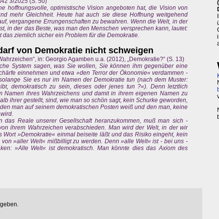
a42 3/2025 (S. 50)
ne hoffnungsvolle, optimistische Vision angeboten hat, die Vision von
 und mehr Gleichheit. Heute hat auch sie diese Hoffnung weitgehend
arauf, vergangene Errungenschaften zu bewahren. Wenn die Welt, in der
 ist, in der das Beste, was man den Menschen versprechen kann, lautet:
t das ziemlich sicher ein Problem für die Demokratie.
 darf von Demokratie nicht schweigen
ahrzeichen“, in: Georgio Agamben u.a. (2012), „Demokratie?“ (S. 13)
ische System sagen, was Sie wollen, Sie können ihm gegenüber eine
r Schärfe einnehmen und etwa »den Terror der Ökonomie« verdammen -
solange Sie es nur im Namen der Demokratie tun (nach dem Muster:
ibt, demokratisch zu sein, dieses oder jenes tun ?«). Denn letztlich
 im Namen ihres Wahrzeichens und damit in ihrem eigenen Namen zu
halb ihrer gestellt, sind, wie man so schön sagt, kein Schurke geworden,
, den man auf seinem demokratischen Posten weiß und den man, keine
wird.
n das Reale unserer Gesellschaft heranzukommen, muß man sich -
von ihrem Wahrzeichen verabschieden. Man wird der Welt, in der wir
 Wort »Demokratie« einmal beiseite läßt und das Risiko eingeht, kein
von »aller Welt« mißbilligt zu werden. Denn »alle Welt« ist - bei uns -
ken: »Alle Welt« ist demokratisch. Man könnte dies das Axiom des
egeben.