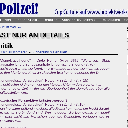
Umwelt
Theorie&Politik
Debatten
Saasen/GI/Mittelhessen
Materialien
Se
hen kritisch ...
FAST NUR AN DETAILS
itik
isch aussortieren
●
Bücher und Materialien
emokratietheorie" in: Dieter Nohlen (Hrsg. 1991), "Wörterbuch Staat
zausgabe für die Bundeszentrale für politische Bildung (S. 70)
uchspolitisch auf sie fixiert; ihre Einwände bringen sie nicht als gegen
e in den Mantel der Kritik an aktuellen Erscheinungsformen der D.
s uneingelöste Versprechen", Rotpunkt in Zürich (S. 7, 15)
rm politischer Ordnung - wer möchte dem Urteil widersprechen? ...
angen in einer Zeit, in der die Überlegenheit der Demokratie über alle
t bestritten wird.
torischer Perspektive kritisiert werden?
s uneingelöste Versprechen", Rotpunkt in Zürich (S. 15)
Oligarchie, kann geltend ma chen, alle Menschen hätten ein Recht darauf,
 die für sie bindend sind. Wer hingegen die Demokratie prinzipiell
gen, dass nicht alle Menschen über die Kompetenz verfügen, die es
 mitzuwirken.