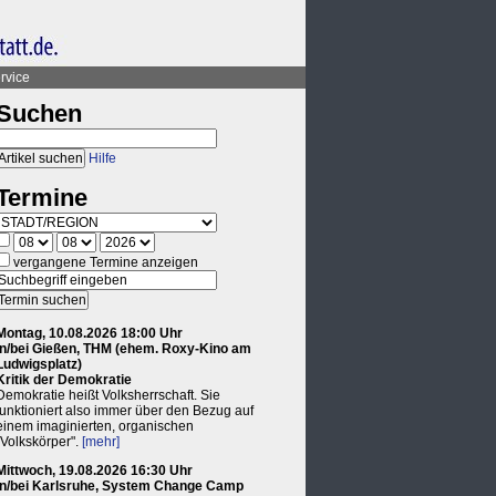
rvice
Suchen
Hilfe
Termine
vergangene Termine anzeigen
Montag, 10.08.2026 18:00 Uhr
in/bei Gießen, THM (ehem. Roxy-Kino am
Ludwigsplatz)
Kritik der Demokratie
Demokratie heißt Volksherrschaft. Sie
funktioniert also immer über den Bezug auf
einem imaginierten, organischen
"Volkskörper".
[mehr]
Mittwoch, 19.08.2026 16:30 Uhr
in/bei Karlsruhe, System Change Camp