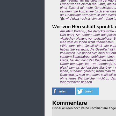
Sheri Berman im Interview mit der Agor
Früher war es einmal die Linke, die ei
einer Zukunft mit mehr Gerechtigkeit
verloren. Sie konzentriert sich eher d
die Demokratie verankert ist, eine Welt
"Es wird nicht noch schlimmer" - dann is
Wer von Herrschaft spricht,
Aus Alain Badiou, „Das demokratische W
Das heißt, Sie können über das polit
»kritische« Haltung von beispiellose
man wird es Ihnen nicht übelnehmen, 
»Wie kann eine Gesellschaft, die vorg
haben Sie versucht, die Gesellschaft
verurteilen. Sie haben sich nicht außer
sondern Staatsbürger geblieben, einer
Frage, bei den nächsten Wahlen sehen 
Daher behaupte ich: Um überhaupt a
gleichsam als apriorisches Manöver - 
leben, nur dann gerecht, wenn man das
Demokrat zu sein und damit tatsächlich 
ohne jenes Wahrzeichen nicht zu den
Wahrzeichens nennen.
Kommentare
Bisher wurden noch keine Kommentare abg