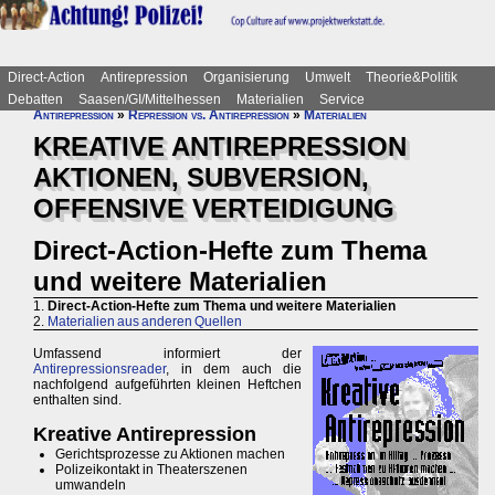
Direct-Action
Antirepression
Organisierung
Umwelt
Theorie&Politik
Debatten
Saasen/GI/Mittelhessen
Materialien
Service
Antirepression
»
Repression vs. Antirepression
»
Materialien
KREATIVE ANTIREPRESSION
AKTIONEN, SUBVERSION,
OFFENSIVE VERTEIDIGUNG
Direct-Action-Hefte zum Thema
und weitere Materialien
1.
Direct-Action-Hefte zum Thema und weitere Materialien
2.
Materialien aus anderen Quellen
Umfassend informiert der
Antirepressionsreader
, in dem auch die
nachfolgend aufgeführten kleinen Heftchen
enthalten sind.
Kreative Antirepression
Gerichtsprozesse zu Aktionen machen
Polizeikontakt in Theaterszenen
umwandeln