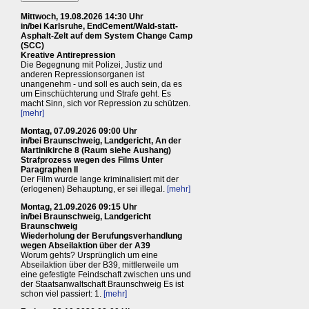
Mittwoch, 19.08.2026 14:30 Uhr
in/bei Karlsruhe, EndCement/Wald-statt-
Asphalt-Zelt auf dem System Change Camp
(SCC)
Kreative Antirepression
Die Begegnung mit Polizei, Justiz und
anderen Repressionsorganen ist
unangenehm - und soll es auch sein, da es
um Einschüchterung und Strafe geht. Es
macht Sinn, sich vor Repression zu schützen.
[mehr]
Montag, 07.09.2026 09:00 Uhr
in/bei Braunschweig, Landgericht, An der
Martinikirche 8 (Raum siehe Aushang)
Strafprozess wegen des Films Unter
Paragraphen II
Der Film wurde lange kriminalisiert mit der
(erlogenen) Behauptung, er sei illegal.
[mehr]
Montag, 21.09.2026 09:15 Uhr
in/bei Braunschweig, Landgericht
Braunschweig
Wiederholung der Berufungsverhandlung
wegen Abseilaktion über der A39
Worum gehts? Ursprünglich um eine
Abseilaktion über der B39, mittlerweile um
eine gefestigte Feindschaft zwischen uns und
der Staatsanwaltschaft Braunschweig Es ist
schon viel passiert: 1.
[mehr]