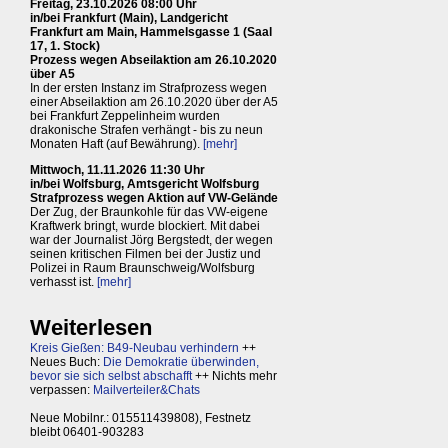
Freitag, 23.10.2026 08:00 Uhr
in/bei Frankfurt (Main), Landgericht
Frankfurt am Main, Hammelsgasse 1 (Saal
17, 1. Stock)
Prozess wegen Abseilaktion am 26.10.2020
über A5
In der ersten Instanz im Strafprozess wegen
einer Abseilaktion am 26.10.2020 über der A5
bei Frankfurt Zeppelinheim wurden
drakonische Strafen verhängt - bis zu neun
Monaten Haft (auf Bewährung).
[mehr]
Mittwoch, 11.11.2026 11:30 Uhr
in/bei Wolfsburg, Amtsgericht Wolfsburg
Strafprozess wegen Aktion auf VW-Gelände
Der Zug, der Braunkohle für das VW-eigene
Kraftwerk bringt, wurde blockiert. Mit dabei
war der Journalist Jörg Bergstedt, der wegen
seinen kritischen Filmen bei der Justiz und
Polizei in Raum Braunschweig/Wolfsburg
verhasst ist.
[mehr]
Weiterlesen
Kreis Gießen: B49-Neubau verhindern
++
Neues Buch:
Die Demokratie überwinden,
bevor sie sich selbst abschafft
++ Nichts mehr
verpassen:
Mailverteiler&Chats
Neue Mobilnr.: 015511439808), Festnetz
bleibt 06401-903283