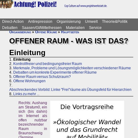
Direct-Action
Antirepression
Organisierung
Umwelt
Theorie&Politik
Debatten
Saasen/GI/Mittelhessen
Materialien
Service
Organisierung
»
Offene Räume
»
Hauptseiten
OFFENER RAUM - WAS IST DAS?
Einleitung
1.
Einleitung
2.
Kontrollfreier und bedingungsfreier Raum
3.
Merkmale, Probleme und Lösungsmöglichkeiten verschiedener Räume
4.
Debatten um konkrete Experimente offener Räume
5.
Offener Raum versus Schutzraum?
6.
Offene Wohnungen
7.
Abschreckendes Vorbild: Linke "Frei"räume als Übungsfeld für Hierarchien
8.
Links zu mehr ...
Rechts: Aushang
am Stratum0, ein
sich (bis dahin)
im Internet als
offen nutzbar
bezeichnender
Raum in
Braunschweig
(Termine