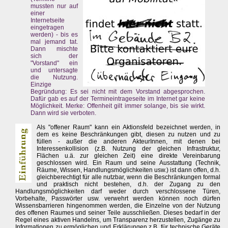
mussten nur auf
einer
Internetseite
eingetragen
werden) - bis es
mal jemand tat.
Dann mischte
sich der
"Vorstand" ein
und untersagte
die Nutzung.
Einzige
Begründung: Es sei nicht mit dem Vorstand abgesprochen.
Dafür gab es auf der Termineintrageseite im Internet gar keine
Möglichkeit. Merke: Offenheit gilt immer solange, bis sie wirkt.
Dann wird sie verboten.
Als "offener Raum" kann ein Aktionsfeld bezeichnet werden, in
dem es keine Beschränkungen gibt, diesen zu nutzen und zu
füllen - außer die anderen AkteurInnen, mit denen bei
Interessenkollision (z.B. Nutzung der gleichen Infrastruktur,
Flächen u.ä. zur gleichen Zeit) eine direkte Vereinbarung
geschlossen wird. Ein Raum und seine Ausstattung (Technik,
Räume, Wissen, Handlungsmöglichkeiten usw.) ist dann offen, d.h.
gleichberechtigt für alle nutzbar, wenn die Beschränkungen formal
und praktisch nicht bestehen, d.h. der Zugang zu den
Handlungsmöglichkeiten darf weder durch verschlossene Türen,
Vorbehalte, Passwörter usw. verwehrt werden können noch dürfen
Wissensbarrieren hingenommen werden, die Einzelne von der Nutzung
des offenen Raumes und seiner Teile ausschließen. Dieses bedarf in der
Regel eines aktiven Handelns, um Transparenz herzustellen, Zugänge zu
Informationen zu ermöglichen und Erklärungen z.B. für technische Geräte