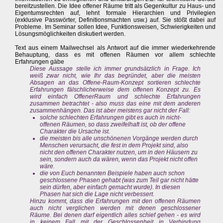
bereitzustellen. Die Idee offener Räume tritt als Gegenkultur zu Haus- und
Eigentumsrechten auf, lehnt formale Hierarchien und Privilegien
(exklusive Passwörter, Definitionsmachten usw.) auf. Sie stößt dabei auf
Probleme. Im Seminar sollen Idee, Funktionsweisen, Schwierigkeiten und
Lösungsmöglichkeiten diskutiert werden.
Text aus einem Mailwechsel als Antwort auf die immer wiederkehrende
Behauptung, dass es mit offenen Räumen vor allem schlechte
Erfahrungen gäbe
Diese Aussage stelle ich immer grundsätzlich in Frage. Ich
weiß zwar nicht, wie Ihr das begründet, aber die meisten
Absagen an das Offene-Raum-Konzept sortieren schlechte
Erfahrungen fälschlicherweise dem offenen Konzept zu. Es
wird einfach OffenerRaum und schlechte Erfahrungen
zusammen betrachtet - also muss das eine mit dem anderen
zusammenhängen. Das ist aber meistens gar nicht der Fall:
solche schlechten Erfahrungen gibt es auch in nicht-
offenen Räumen, so dass zweifelhaft ist, ob der offene
Charakter die Ursache ist.
die meisten bis alle unschönenen Vorgänge werden durch
Menschen verursacht, die fest in dem Projekt sind, also
nicht den offenen Charakter nutzen, um in den Häusern zu
sein, sondern auch da wären, wenn das Projekt nicht offen
wäre.
die von Euch benannten Beispiele haben auch schon
geschlossene Phasen gehabt (was zum Teil gar nicht hätte
sein dürfen, aber einfach gemacht wurde). In diesen
Phasen hat sich die Lage nicht verbessert.
Hinzu kommt, dass die Erfahrungen mit den offenen Räumen
auch nicht verglichen werden mit denen geschlossener
Räume. Bei denen darf eigentlich alles schief gehen - es wird
in keinem Fall mit der Geschlossenheit in Verbindung