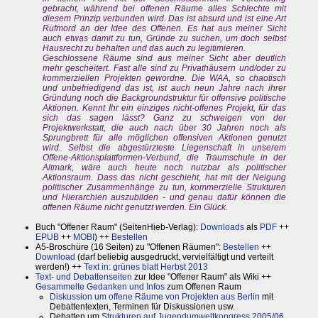
gebracht, während bei offenen Räume alles Schlechte mit
diesem Prinzip verbunden wird. Das ist absurd und ist eine Art
Rufmord an der Idee des Offenen. Es hat aus meiner Sicht
auch etwas damit zu tun, Gründe zu suchen, um doch selbst
Hausrecht zu behalten und das auch zu legitimieren.
Geschlossene Räume sind aus meiner Sicht aber deutlich
mehr gescheitert. Fast alle sind zu Privathäusern und/oder zu
kommerziellen Projekten gewordne. Die WAA, so chaotisch
und unbefriedigend das ist, ist auch neun Jahre nach ihrer
Gründung noch die Backgroundstruktur für offensive politische
Aktionen. Kennt Ihr ein einziges nicht-offenes Projekt, für das
sich das sagen lässt? Ganz zu schweigen von der
Projektwerkstatt, die auch nach über 30 Jahren noch als
Sprungbrett für alle möglichen offensiven Aktionen genutzt
wird. Selbst die abgestürzteste Liegenschaft in unserem
Offene-Aktionsplattformen-Verbund, die Traumschule in der
Altmark, wäre auch heute noch nutzbar als politischer
Aktionsraum. Dass das nicht geschieht, hat mit der Neigung
politischer Zusammenhänge zu tun, kommerzielle Strukturen
und Hierarchien auszubilden - und genau dafür können die
offenen Räume nicht genutzt werden. Ein Glück.
Buch "Offener Raum" (SeitenHieb-Verlag):
Downloads
als
PDF
++
EPUB
++
MOBI
) ++
Bestellen
A5-Broschüre (16 Seiten) zu "Offenen Räumen":
Bestellen
++
Download
(darf beliebig ausgedruckt, vervielfältigt und verteilt
werden!) ++
Text in: grünes blatt Herbst 2013
Text- und Debattenseiten
zur Idee "Offener Raum" als Wiki ++
Gesammelte Gedanken und Infos
zum Offenen Raum
Diskussion um offene Räume von Projekten aus Berlin
mit
Debattentexten, Terminen für Diskussionen usw.
Debatten um
Strukturen auf Jugendumweltkongress 2005/06