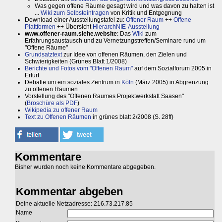
Was gegen offene Räume gesagt wird und was davon zu halten ist
...
Wiki zum Selbsteintragen
von Kritik und Entgegnung
Download einer Ausstellungstafel zu:
Offener Raum
++
Offene
Plattformen
++ Übersicht
HierarchNIE-Ausstellung
www.offener-raum.siehe.website
: Das
Wiki
zum
Erfahrungsaustausch und zu Vernetzungstreffen/Seminare rund um
"Offene Räume"
Grundsatztext
zur Idee von offenen Räumen, den Zielen und
Schwierigkeiten (Grünes Blatt 1/2008)
Berichte und Fotos vom "Offenen Raum"
auf dem Sozialforum 2005 in
Erfurt
Debatte um ein soziales Zentrum in
Köln
(März 2005) in Abgrenzung
zu offenen Räumen
Vorstellung des "Offenen Raumes Projektwerkstatt Saasen"
(
Broschüre als PDF
)
Wikipedia zu offener Raum
Text zu Offenen Räumen
in grünes blatt 2/2008 (S. 28ff)
Kommentare
Bisher wurden noch keine Kommentare abgegeben.
Kommentar abgeben
Deine aktuelle Netzadresse: 216.73.217.85
Name