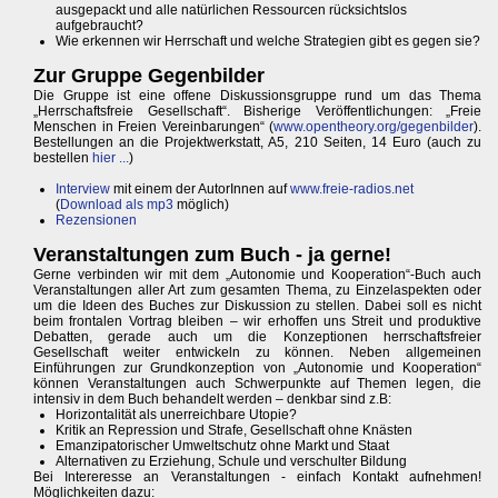
ausgepackt und alle natürlichen Ressourcen rücksichtslos
aufgebraucht?
Wie erkennen wir Herrschaft und welche Strategien gibt es gegen sie?
Zur Gruppe Gegenbilder
Die Gruppe ist eine offene Diskussionsgruppe rund um das Thema
„Herrschaftsfreie Gesellschaft“. Bisherige Veröffentlichungen: „Freie
Menschen in Freien Vereinbarungen“ (
www.opentheory.org/gegenbilder
).
Bestellungen an die Projektwerkstatt, A5, 210 Seiten, 14 Euro (auch zu
bestellen
hier ...
)
Interview
mit einem der AutorInnen auf
www.freie-radios.net
(
Download als mp3
möglich)
Rezensionen
Veranstaltungen zum Buch - ja gerne!
Gerne verbinden wir mit dem „Autonomie und Kooperation“-Buch auch
Veranstaltungen aller Art zum gesamten Thema, zu Einzelaspekten oder
um die Ideen des Buches zur Diskussion zu stellen. Dabei soll es nicht
beim frontalen Vortrag bleiben – wir erhoffen uns Streit und produktive
Debatten, gerade auch um die Konzeptionen herrschaftsfreier
Gesellschaft weiter entwickeln zu können. Neben allgemeinen
Einführungen zur Grundkonzeption von „Autonomie und Kooperation“
können Veranstaltungen auch Schwerpunkte auf Themen legen, die
intensiv in dem Buch behandelt werden – denkbar sind z.B:
Horizontalität als unerreichbare Utopie?
Kritik an Repression und Strafe, Gesellschaft ohne Knästen
Emanzipatorischer Umweltschutz ohne Markt und Staat
Alternativen zu Erziehung, Schule und verschulter Bildung
Bei Intereresse an Veranstaltungen - einfach Kontakt aufnehmen!
Möglichkeiten dazu: