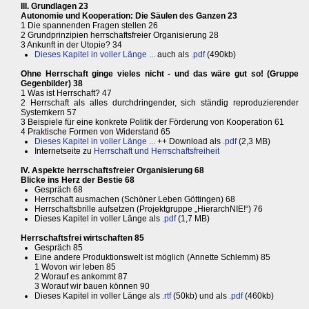
III. Grundlagen 23
Autonomie und Kooperation: Die Säulen des Ganzen 23
1 Die spannenden Fragen stellen 26
2 Grundprinzipien herrschaftsfreier Organisierung 28
3 Ankunft in der Utopie? 34
Dieses Kapitel in voller Länge ...
auch als
.pdf
(490kb)
Ohne Herrschaft ginge vieles nicht - und das wäre gut so! (Gruppe
Gegenbilder) 38
1 Was ist Herrschaft? 47
2 Herrschaft als alles durchdringender, sich ständig reproduzierender
Systemkern 57
3 Beispiele für eine konkrete Politik der Förderung von Kooperation 61
4 Praktische Formen von Widerstand 65
Dieses Kapitel in voller Länge ...
++ Download als
.pdf
(2,3 MB)
Internetseite zu
Herrschaft und Herrschaftsfreiheit
IV. Aspekte herrschaftsfreier Organisierung 68
Blicke ins Herz der Bestie 68
Gespräch 68
Herrschaft ausmachen (Schöner Leben Göttingen) 68
Herrschaftsbrille aufsetzen (Projektgruppe „HierarchNIE!“) 76
Dieses Kapitel in voller Länge als
.pdf
(1,7 MB)
Herrschaftsfrei wirtschaften 85
Gespräch 85
Eine andere Produktionswelt ist möglich (Annette Schlemm) 85
1 Wovon wir leben 85
2 Worauf es ankommt 87
3 Worauf wir bauen können 90
Dieses Kapitel in voller Länge als
.rtf
(50kb) und als
.pdf
(460kb)