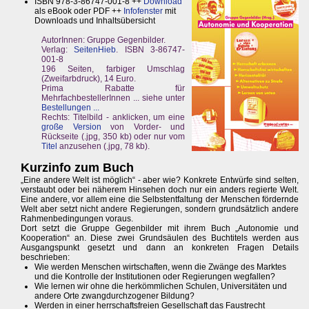
ISBN 978-3-86747-001-8 ++
Download
als eBook oder PDF ++
Infofenster
mit
Downloads und Inhaltsübersicht
AutorInnen: Gruppe Gegenbilder.
Verlag:
SeitenHieb
. ISBN 3-86747-
001-8
196 Seiten, farbiger Umschlag
(Zweifarbdruck), 14 Euro.
Prima Rabatte für
MehrfachbestellerInnen ... siehe unter
Bestellungen ...
Rechts: Titelbild - anklicken, um eine
große Version
von Vorder- und
Rückseite (.jpg, 350 kb) oder nur vom
Titel
anzusehen (.jpg, 78 kb).
Kurzinfo zum Buch
„Eine andere Welt ist möglich“ - aber wie? Konkrete Entwürfe sind selten,
verstaubt oder bei näherem Hinsehen doch nur ein anders regierte Welt.
Eine andere, vor allem eine die Selbstentfaltung der Menschen fördernde
Welt aber setzt nicht andere Regierungen, sondern grundsätzlich andere
Rahmenbedingungen voraus.
Dort setzt die Gruppe Gegenbilder mit ihrem Buch „Autonomie und
Kooperation“ an. Diese zwei Grundsäulen des Buchtitels werden aus
Ausgangspunkt gesetzt und dann an konkreten Fragen Details
beschrieben:
Wie werden Menschen wirtschaften, wenn die Zwänge des Marktes
und die Kontrolle der Institutionen oder Regierungen wegfallen?
Wie lernen wir ohne die herkömmlichen Schulen, Universitäten und
andere Orte zwangdurchzogener Bildung?
Werden in einer herrschaftsfreien Gesellschaft das Faustrecht