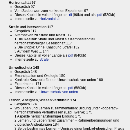
Horizontalität 97
Gespräch 97
Vom Zauberwort zum konkreten Experiment 97
Dieses Kapitel in voller Länge als
.rtf
(90kb) und als
.pdf
(520kb)
Internetseite zu
Horizontalität
Strafe und Intervention 117
Gespräch 117
Alternativen zu Strafe und Knast 117
1 Die Realität: Strafe und Knast als Kernbestandteil
herrschaftsförmiger Gesellschaft 117
2 Die Utopie: Ohne Knast und Strafe! 132
3 Auf dem Weg ... 144
Dieses Kapitel in voller Länge als
pdf
(840kb)
Internetseite zu
Strafe
Umweltschutz 148
Gespräch 148
Emanzipation und Ökologie 150
Konkrete Konzepte für den Umweltschutz von unten 160
Experimente 171
Dieses Kapitel in voller Länge als
pdf
(580kb)
Internetseite zu
Umweltschutz von unten
Lernen, Aneignen, Wissen vermitteln 174
Gespräch 174
Wo Leben und Lernen zusammenfallen: Bildung unter kooperativ-
herrschaftsfreien Verhältnissen (Espi Twelve) 175
1 Aspekte herrschaftsförmiger Bildung 175
2 Lernen und Leben fallen zusammen - Rahmenbedingungen und
utopische Andeutungen 184
3 Selbstbestimmtes Lernen - Umrisse einer konkret-utopischen Praxis