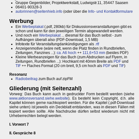
Gruppe Gegenbilder, Projektwerkstatt, Ludwigstr.11, 35447 Saasen
06401-90328-3
autorinnen@seitenhieb.info
(oder über die
Info- und Kontaktformulare
Werbung
Ein
Werbeplakat
(.pdf, 280kb) für Diskussionsveranstaltungen gibt es
schon und kann für den jeweiligen Termin abgewandelt werden.
Und noch ein
Werbeplakat
... diesmal für das Buch selbst - zum
Aufhängen überall also (PDF-Download, 1,5 MB)
Infotexte für Veranstaltungdankündigungen als
.rtf
Anzeigenmotive (wäre nett, wenn die Platz finden in Rundbriefen,
Zeitungen, Fanzines ...):
ca. A6 hoch
++
111,6+53 mm
(beides PDF)
Kleine Werbeanzeigen für das Buch (zum Abdrucken auf Flyern, in
Zeitungen, Rundbriefen ...): Hochkant mit 40mm Breite als
PDF
und
TIF
++ Flaches Format (20 cm breit, 9,5 cm hoch als
PDF
und
TIF
)
Resonanz
Radiobeitrag
zum Buch auf zipFM
Gliederung (mit Seitenzahl)
Vorweg: Das Buch kann auch in gedruckter Form bestellt werden (siehe
www.aktionsversand.siehe.website
). Es besteht kein Copyright, d.h. alle
Kapitel können gerne nachkopiert werden. Für die Kapitel (.pdf-Download
siehe unten) ist jeweils ein Deckblatt entstanden, was in diesen Fällen mit
kopiert werden sollte. Alle Nachdrucke dürfen selbst wiederum nicht mit
Urheberrechten belegt werden.
I. Vorwort 7
II. Gespräche 8