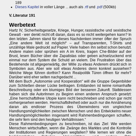
189
Dieses Kapitel
in voller Länge ... auch als
.rtf
und
.pdf
(500kb)
V. Literatur 191
Werbetext
Hartz IV, Sicherheitsgesetze, Kriege, Hunger, rassistische und sexistische
Gewalt - wer denkt nicht oft daran, dass es so nicht weitergehen kann? In
den letzten Jahren stand für dieses Nachdenken immer öfter der Spruch
„Eine andere Welt ist möglich!“ – auf Transparenten, T-Shirts und
unzählige Male gedruckt auf Papier. Viele haben ihn selbst schon benutzt.
Andere malen oder sprühen ein A im Kreis, tragen Che-Bilder auf der
Brust, lesen Bücher über die Zapatistas oder geben achselzuckend erst
einmal nur dem System die Schuld an vielem. Die Frustration über das
Bestehende ist allgegenwärtig, der Wille zu etwas Anderem drückt sich in
Symbolen aus. Aber wie soll etwas Anderes denn konkret aussehen?
Welche Wege führen dorthin? Kann Realpolitik Türen öffnen für mehr?
Darüber wird eher selten nachgedacht ...
Mit dem Buch „Autonomie und Kooperation“ will die Gruppe Gegenbilder
zum Schließen dieser Lücke beitragen. Entstanden ist keine romanhafte
Beschreibung oder ein blumiges Bild der besseren Zukunft. Stattdessen
haben sich die AutorInnen zu Beginn einen anderen Anspruch gesetzt:
„Eine herrschaftsfreie Utopie kann nicht beschrieben und schon gar nicht
vorhergesehen werden. Herrschaftsfreiheit oder auch nur die Annäherung
daran als endloser Prozess des Überwindens von ungleichen
Handlungsmöglichkeiten zwischen Menschen und des Entwickelns neuer
Handlungsmöglichkeiten insgesamt wird Rahmenbedingungen schaffen,
die sehr fern sind den heutigen Verhältnissen.“
Diese Rahmenbedingungen zu beschreiben, ist das Ziel: Wie werden
Menschen wirtschaften, wenn die Zwänge des Marktes und die Kontrolle
der Institutionen und Regierungen wegfallen? Wie lernen wir ohne die