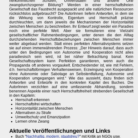
herkömmlichen Schulen, Universitäten und andere Orte
zwangdurchzogener Bildung? Werden in einer herrschaftsfreien
Gesellschaft das Faustrecht ausgepackt und alle natürlichen Ressourcen
rücksichtslos aufgebraucht? Die AutorInnen liefern Antworten, in dem sie
die Wirkung von Kontrolle, Eigentum und Herrschaft präzise
durchleuchten, um dann jeweils die Mechanismen der Horizontalität
zwischen Menschen zu beschreiben. Ihr Entwurf zeigt weder ein Paradies
noch eine perfekte Welt. Aber sie formulieren eine Vielzahl
gesellschaftlicher Rahmenbedingungen, unter denen die den Alltag
durchziehenden Herrschaftsbeziehungen zwischen Menschen immer
weiter abgebaut werden. Statt eines perfekten Alternativsystems setzen
sie auf einen immerwährenden Prozess: „Der Hinweis darauf, dass auch
unter den Bedingungen von Autonomie und Kooperation nicht alles
paradiesisch sein wird, ist bei näher Betrachtung banal. Kein
Gesellschaftssystem kann Perfektion garantieren, wenn auch die
Propaganda oft anderes vorgaukelt. Entscheidender ist, wie mit Fehlern,
d.h. herrschaftsförmigen Verhaltensweisen, Erzwingung von Kooperation
ohne Autonomie oder Sabotage an Selbstentfaltung, Autonomie und
Kooperation umgegangen wird.“ Wie das aussieht, dazu finden sich
Antworten und Entwürfe in den konkreten Kapitel des Buches. Die
AutorInnen verzichten auf eine umfassende Abhandlung, sondern
benennen Aspekte einer nach Herrschaftsfreiheit strebenden Gesellschaft
in den Kapiteln:
Herrschaft erkennen
Herrschaftsfrei wirtschaften
Horizontalität zwischen Menschen
Alternativen zu Strafe
Umweltschutz und Emanzipation
Lernen ohne Zwang
Aktuelle Veröffentlichungen und Links
Buch "
Nachhaltig, modern, staatstreu?
" mit Kritik an NGOs usw.