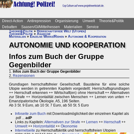
Direct-Action
Antirepression
Organisierung
Umwelt
Theorie&Politik
Debatten
Saasen/GI/Mittelhessen
Materialien
Service
Theorie&Politik
»
Herrschaftsfreie Welt (Utopien)
Theorie&Politik
»
Anarchie
Materialien
»
Einzelne Werke/Reihen
»
Autonomie & Kooperation
AUTONOMIE UND KOOPERATION
Infos zum Buch der Gruppe
Gegenbilder
1.
Infos zum Buch der Gruppe Gegenbilder
2.
Rezensionen
Grundlagen herrschaftsfreier Gesellschaft. Bausteine für eine solche
Utopie werden in getrennten Kapiteln vorgestellt: Herrschaftsgrundlagen
++ Herrschaft erkennen ++ Wirtschaft(en) ohne Herrschaft ++ Alternativen
zur Strafe ++ Horizontalität zwischen Menschen ++ Lernen von unten ++
Emanzipatorische Ökologie. A5, 196 Seiten.
Ab 3 St. 9 Euro, ab 10 St. 7 Euro, ab 50 St. 5 Euro
Infoseite zum Buch
mit Downloadmöglichkeit der einzelnen Kapitel als
.pdf ...
adP
Links zu Kapiteln:
Alternativen zur Strafe
++
Lernen
++
Herrschaft
++
Umwelt
++
Horizontalität
++
Ökonomie
Internetseite
zu Herrschaftskritik und herrschaftsfreien Utopien