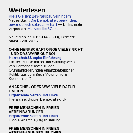
Weiterlesen
Kreis Gießen: B49-Neubau verhindern
++
Neues Buch:
Die Demokratie überwinden,
bevor sie sich selbst abschafft
++ Nichts mehr
verpassen:
Mailverteiler&Chats
Neue Mobilnr.: 015511439808), Festnetz
bleibt 06401-903283
OHNE HERRSCHAFT GINGE VIELES NICHT
- UND DAS WÄRE GUT SO!
Herrschaft&Utopie: Einführung
Ein Text zur Definition und Wirkungsweise
von Herrschaft sowie zu den
Grundanforderungen emanzipatorischer
Politik (aus dem Buch "Autonomie &
Kooperation").
ANARCHIE - ODER WAS VIELE DAFÜR
HALTEN ...
Ergänzende Seiten und Links
Hierarchie, Utopie, Demokratiekritik
FREIE MENSCHEN IN FREIEN
VEREINBARUNGEN
Ergänzende Seiten und Links
Utopie, Anarchie, Organisierung
FREIE MENSCHEN IN FREIEN
VEREINBARUNGEN: BÜCHER,