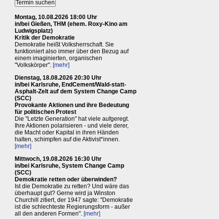
Montag, 10.08.2026 18:00 Uhr
in/bei Gießen, THM (ehem. Roxy-Kino am
Ludwigsplatz)
Kritik der Demokratie
Demokratie heißt Volksherrschaft. Sie
funktioniert also immer über den Bezug auf
einem imaginierten, organischen
"Volkskörper".
[mehr]
Dienstag, 18.08.2026 20:30 Uhr
in/bei Karlsruhe, EndCement/Wald-statt-
Asphalt-Zelt auf dem System Change Camp
(SCC)
Provokante Aktionen und ihre Bedeutung
für politischen Protest
Die "Letzte Generation" hat viele aufgeregt.
Ihre Aktionen polarisieren - und viele derer,
die Macht oder Kapital in ihren Händen
halten, schimpfen auf die Aktivist*innen.
[mehr]
Mittwoch, 19.08.2026 16:30 Uhr
in/bei Karlsruhe, System Change Camp
(SCC)
Demokratie retten oder überwinden?
Ist die Demokratie zu retten? Und wäre das
überhaupt gut? Gerne wird ja Winston
Churchill zitiert, der 1947 sagte: "Demokratie
ist die schlechteste Regierungsform - außer
all den anderen Formen".
[mehr]