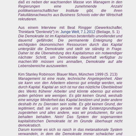
daß es neben der wachsenden Masse von Managern in den
Regierungen eine zunehmende Anzahl
politikwissenschaftlicher Institute gibt, die ihren
Fakultätsnachwuchs aus Business Schools oder der Wirtschaft
rekrutieren.
Aus einem Interview mit Beat Ringger (Gewerkschafter,
Thinktank "Denknetz") in:
Junge Welt, 7.1.2012
(Beilage, S. 1)
Die Demokratie ist im Kapitalismus bestenfalls unvollendet und
dauernd gefährdet. Die permanente Enteignung der
wichtigsten ökonomischen Ressourcen durch das Kapital
untergräbt die Demokratie und stellt sie ständig in Frage.
Daher ist die Überwindung des Kapitalismus ein notwendiger
nächster Schritt, um Demokratie dauerhaft verfügbar zu
machen.Wir müssen uns anmaßen, Demokratie auf alle
Lebensbereiche auszuweiten.
Kim Stanley Robinson: Blauer Mars, München 1999 (S. 213)
Management ist eine reale, technische Angelegenheit. Aber
sie kann von den Arbeitern ebenso gut erledigt werden, wie
durch Kapital. Kapital an sich ist nur das nützliche Überbleibsel
des Werks früherer Arbeiter und könnte ebenso gut einem
jeden gehören wie wenigen. Es gibt keinen Grund, weshalb
eine winzige Minderheit das Kapital besitzen und jeder andere
deshalb ihr zu Diensten sein sollte. Es gibt keinen Grund, der
legitimiert, daß sie uns gerade mal die Existenzgrundlagen
zugestehen und alles andere, was wir produzieren, für uns
behalten behalten. Nein! Das System der sogenannten
kapitalistischen Demokratie ist im Grunde überhaupt nicht
demokratisch.
Darum konnte es sich so rasch in das metanationale System
verwandeln, in dem die Demokratie immer schwächer und