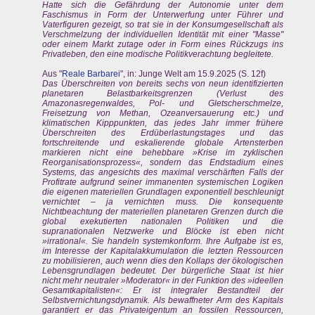
Hatte sich die Gefährdung der Autonomie unter dem
Faschismus in Form der Unterwerfung unter Führer und
Vaterfiguren gezeigt, so trat sie in der Konsumgesellschaft als
Verschmelzung der individuellen Identität mit einer "Masse"
oder einem Markt zutage oder in Form eines Rückzugs ins
Privatleben, den eine modische Politikverachtung begleitete.
Aus "
Reale Barbarei
", in: Junge Welt am 15.9.2025 (S. 12f)
Das Überschreiten von bereits sechs von neun identifizierten
planetaren Belastbarkeitsgrenzen (Verlust des
Amazonasregenwaldes, Pol- und Gletscherschmelze,
Freisetzung von Methan, Ozeanversauerung etc.) und
klimatischen Kipppunkten, das jedes Jahr immer frühere
Überschreiten des Erdüberlastungstages und das
fortschreitende und eskalierende globale Artensterben
markieren nicht eine behebbare »Krise im zyklischen
Reorganisationsprozess«, sondern das Endstadium eines
Systems, das angesichts des maximal verschärften Falls der
Profitrate aufgrund seiner immanenten systemischen Logiken
die eigenen materiellen Grundlagen exponentiell beschleunigt
vernichtet – ja vernichten muss. Die konsequente
Nichtbeachtung der materiellen planetaren Grenzen durch die
global exekutierten nationalen Politiken und die
supranationalen Netzwerke und Blöcke ist eben nicht
»irrational«. Sie handeln systemkonform. Ihre Aufgabe ist es,
im Interesse der Kapitalakkumulation die letzten Ressourcen
zu mobilisieren, auch wenn dies den Kollaps der ökologischen
Lebensgrundlagen bedeutet. Der bürgerliche Staat ist hier
nicht mehr neutraler »Moderator« in der Funktion des »ideellen
Gesamtkapitalisten«: Er ist integraler Bestandteil der
Selbstvernichtungsdynamik. Als bewaffneter Arm des Kapitals
garantiert er das Privateigentum an fossilen Ressourcen,