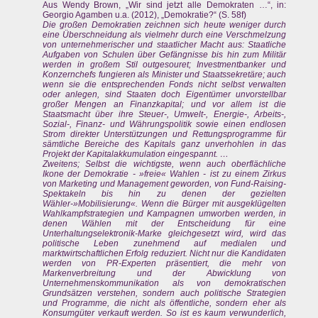
Aus Wendy Brown, „Wir sind jetzt alle Demokraten …“, in:
Georgio Agamben u.a. (2012), „Demokratie?“ (S. 58f)
Die großen Demokratien zeichnen sich heute weniger durch
eine Überschneidung als vielmehr durch eine Verschmelzung
von unternehmerischer und staatlicher Macht aus: Staatliche
Aufgaben von Schulen über Gefängnisse bis hin zum Militär
werden in großem Stil outgesouret; Investmentbanker und
Konzernchefs fungieren als Minister und Staatssekretäre; auch
wenn sie die entsprechenden Fonds nicht selbst verwalten
oder anlegen, sind Staaten doch Eigentümer unvorstellbar
großer Mengen an Finanzkapital; und vor allem ist die
Staatsmacht über ihre Steuer-, Umwelt-, Energie-, Arbeits-,
Sozial-, Finanz- und Währungspolitik sowie einen endlosen
Strom direkter Unterstützungen und Rettungsprogramme für
sämtliche Bereiche des Kapitals ganz unverhohlen in das
Projekt der Kapitalakkumulation eingespannt. …
Zweitens; Selbst die wichtigste, wenn auch oberflächliche
Ikone der Demokratie - »freie« Wahlen - ist zu einem Zirkus
von Marketing und Management geworden, von Fund-Raising-
Spektakeln bis hin zu denen der gezielten
Wähler-»Mobilisierung«. Wenn die Bürger mit ausgeklügelten
Wahlkampfstrategien und Kampagnen umworben werden, in
denen Wählen mit der Entscheidung für eine
Unterhaltungselektronik-Marke gleichgesetzt wird, wird das
politische Leben zunehmend auf medialen und
marktwirtschaftlichen Erfolg reduziert. Nicht nur die Kandidaten
werden von PR-Experten präsentiert, die mehr von
Markenverbreitung und der Abwicklung von
Unternehmenskommunikation als von demokratischen
Grundsätzen verstehen, sondern auch politische Strategien
und Programme, die nicht als öffentliche, sondern eher als
Konsumgüter verkauft werden. So ist es kaum verwunderlich,