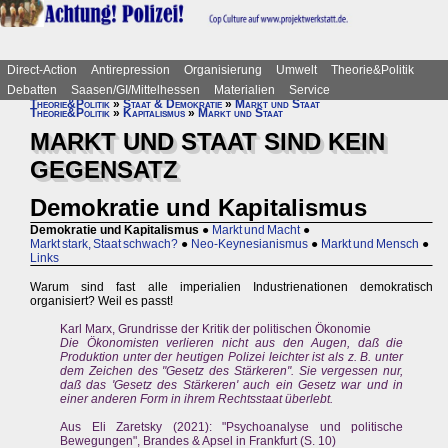
Direct-Action
Antirepression
Organisierung
Umwelt
Theorie&Politik
Debatten
Saasen/GI/Mittelhessen
Materialien
Service
Theorie&Politik
»
Staat & Demokratie
»
Markt und Staat
Theorie&Politik
»
Kapitalismus
»
Markt und Staat
MARKT UND STAAT SIND KEIN
GEGENSATZ
Demokratie und Kapitalismus
Demokratie und Kapitalismus
●
Markt und Macht
●
Markt stark, Staat schwach?
●
Neo-Keynesianismus
●
Markt und Mensch
●
Links
Warum sind fast alle imperialien Industrienationen demokratisch
organisiert? Weil es passt!
Karl Marx, Grundrisse der Kritik der politischen Ökonomie
Die Ökonomisten verlieren nicht aus den Augen, daß die
Produktion unter der heutigen Polizei leichter ist als z. B. unter
dem Zeichen des "Gesetz des Stärkeren". Sie vergessen nur,
daß das 'Gesetz des Stärkeren' auch ein Gesetz war und in
einer anderen Form in ihrem Rechtsstaat überlebt.
Aus Eli Zaretsky (2021): "Psychoanalyse und politische
Bewegungen", Brandes & Apsel in Frankfurt (S. 10)