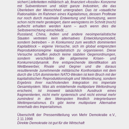
sichert Lieferketten militärisch ab, finanziert »fossile« Konzerne
mit Subventionen und stützt ganze Industrien, die das
Überleben der Menschheit untergraben. Das ist »staatliche
Rationalität« im Rahmen eines Kapitalismus, dessen Profitrate
nur noch durch maximale Entwertung und Vernutzung, wenn
schon nicht mehr gesteigert, dann wenigstens im Schnitt (noch)
aufrecht erhalten werden kann – auch wenn dies die
Selbstvernichtung einschließt. ...
Russland, China, Indien und andere neoimperialistische
Staaten vertreten kein alternatives Entwicklungsmodell,
sondern betreiben – in Konkurrenz zum westlich dominierten
Kapitalblock – eigene Versuche, sich im global entgrenzten
Reproduktionsregime kapitalistisch zu organisieren. Diese
Versuche schaffen jedoch keine stabilen Gegenordnungen,
sondern verschärfen die allgemeine Krisen- und
Konkurrenzdynamik. Ihre entsprechende Identifikation als
Wettbewerber, Rivale und Gegner und die daraus
resultierende zunehmende militärische Konfrontation mit dem
durch die USA dominierten NATO-Westen ist kein Bruch mit der
kapitalistischen Reproduktionslogik und Weltordnung, sondern
Ergebnis ihrer nachholenden Integration ins imperiale
Gesamtsystem. Was als entstehende multipolare Weltordnung
erscheint, ist insoweit tatsächlich Ausdruck eines
fragmentierten, nicht mehr systemisch und nicht einmal mehr
zumindest in den Metropolen friedlich integrierbaren
Weltimperialismus. Es gibt keine multipolare Alternative
innerhalb des Imperialismus.
Überschrift der Pressemitteilung von Mehr Demokratie e.V.,
2.11.1998
Direkte Demokratie ist gut für die Wirtschaft