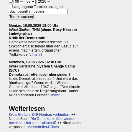
vergangene Termine anzeigen
Montag, 10.08.2026 18:00 Uhr
in/bei Gießen, THM (ehem. Roxy-Kino am
Ludwigsplatz)
Kritik der Demokratie
Demokratie heißt Volksherrschaft. Sie
funktioniert also immer über den Bezug auf
einem imaginierten, organischen
"Volkskörper".
[mehr]
Mittwoch, 19.08.2026 16:30 Uhr
in/bei Karlsruhe, System Change Camp
(SCC)
Demokratie retten oder überwinden?
Ist die Demokratie zu retten? Und wäre das
überhaupt gut? Gerne wird ja Winston
Churchill zitiert, der 1947 sagte: "Demokratie
ist die schlechteste Regierungsform - außer
all den anderen Formen".
[mehr]
Weiterlesen
Kreis Gießen: B49-Neubau verhindern
++
Neues Buch:
Die Demokratie überwinden,
bevor sie sich selbst abschafft
++ Nichts mehr
verpassen:
Mailverteiler&Chats