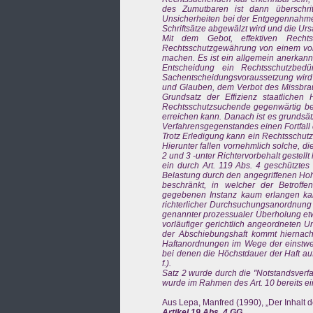
des Zumutbaren ist dann überschri
Unsicherheiten bei der Entgegennahme 
Schriftsätze abgewälzt wird und die Ursa
Mit dem Gebot, effektiven Rechtss
Rechtsschutzgewährung von einem vor
machen. Es ist ein allgemein anerkann
Entscheidung ein Rechtsschutzbedü
Sachentscheidungsvoraussetzung wird 
und Glauben, dem Verbot des Missbrau
Grundsatz der Effizienz staatlichen
Rechtsschutzsuchende gegenwärtig betr
erreichen kann. Danach ist es grundsät
Verfahrensgegenstandes einen Fortfall
Trotz Erledigung kann ein Rechtsschutzi
Hierunter fallen vornehmlich solche, di
2 und 3 -unter Richtervorbehalt gestell
ein durch Art. 119 Abs. 4 geschütztes
Belastung durch den angegriffenen Hoh
beschränkt, in welcher der Betroff
gegebenen Instanz kaum erlangen kan
richterlicher Durchsuchungsanordnung b
genannter prozessualer Überholung etw
vorläufiger gerichtlich angeordneten 
der Abschiebungshaft kommt hiernach 
Haftanordnungen im Wege der einstwei
bei denen die Höchstdauer der Haft au
f.).
Satz 2 wurde durch die "Notstandsver
wurde im Rahmen des Art. 10 bereits e
Aus Lepa, Manfred (1990), „Der Inhalt d
Artikel 19 Abs. 4 GG