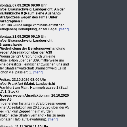
Montag, 07.09.2026 09:00 Uhr
in/bei Braunschweig, Landgericht, An der
Martinikirche 8 (Raum siehe Aushang)
Strafprozess wegen des Films Unter
Paragraphen II
Der Film wurde lange kriminalisiert mit der
(erlogenen) Behauptung, er sei illegal.
[mehr]
Montag, 21.09.2026 09:15 Uhr
in/bei Braunschweig, Landgericht
Braunschweig
Wiederholung der Berufungsverhandlung
wegen Abseilaktion über der A39
Worum gehts? Ursprünglich um eine
Abseilaktion über der B39, mittlerweile um
eine gefestigte Feindschaft zwischen uns und
der Staatsanwaltschaft Braunschweig Es ist
schon viel passiert: 1.
[mehr]
Freitag, 23.10.2026 08:00 Uhr
in/bei Frankfurt (Main), Landgericht
Frankfurt am Main, Hammelsgasse 1 (Saal
17, 1. Stock)
Prozess wegen Abseilaktion am 26.10.2020
über A5
In der ersten Instanz im Strafprozess wegen
einer Abseilaktion am 26.10.2020 über der A5
bei Frankfurt Zeppelinheim wurden
drakonische Strafen verhängt - bis zu neun
Monaten Haft (auf Bewährung).
[mehr]
Mittwoch, 11.11.2026 11:30 Uhr