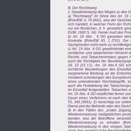
III. Der Rechtsweg
1. Gewährleistung des Weges zu den G
a) "Rechtsweg" im Sinne des Art. 19 A
(BVerfGE 4, 74 [941), also der Gericht
sich handelt, in welcher Form der Ric
nur ein förmliches, d. h. gesetzlich g
DVBI. 1960 S. 34). Ferner muß den Post
b) Art. 19 Abs . 4 GG garantiert dem
Kontrolle (BVerfGE 65, 1 [701). De
Sachgründen nicht mehr zu rechtfertigen
c) Art. 19 Abs. 4 GG gewährleistet ei
rechtlicher und tatsächlicher Hinsicht 
Rechts- und Tatsacheninstanz gegen A
auch die Richtigkeit der Beurteilung
28, 10 [15 f.1). Art. 19 Abs.4 GG sch
rechtliche Beurteilungen des Einzelfa
vorgesehene Bindung an die Entscheid
Vorabent scheidungen des Europäische
eines unbestimmten Rechtsbegriffs, s
auch die Feststellung der Tatsacheng
im Einzelfall festgestellten Tatsachen
Art. 19 Abs. 4 GG verpflichtet ferner 
Dauer eines Verfahrens ist nach den
55, 349 [3691). Er berechtigt zur voll
Dienst zeit der Behörde oder des Gerich
d) In den Fällen des „ersten Zugan
Wiedereinsetzung maßgeblichen prozes
werden, was der Betroffene veranla
Wiedereinsetzung zu erhalten (BVe
Wiedereinsetzung in den vorigen Stan
ohne ihm verständ liche Rechtsmittelbel