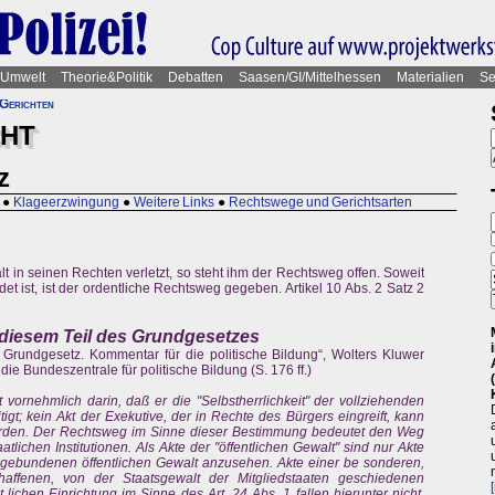
Umwelt
Theorie&Politik
Debatten
Saasen/GI/Mittelhessen
Materialien
Se
Gerichten
CHT
z
●
Klageerzwingung
●
Weitere Links
●
Rechtswege und Gerichtsarten
t in seinen Rechten verletzt, so steht ihm der Rechtsweg offen. Soweit
et ist, ist der ordentliche Rechtsweg gegeben. Artikel 10 Abs. 2 Satz 2
diesem Teil des Grundgesetzes
 Grundgesetz. Kommentar für die politische Bildung“, Wolters Kluwer
 Bundeszentrale für politische Bildung (S. 176 ff.)
 vornehmlich darin, daß er die "Selbstherrlichkeit" der vollziehenden
igt; kein Akt der Exekutive, der in Rechte des Bürgers eingreift, kann
erden. Der Rechtsweg im Sinne dieser Bestimmung bedeutet den Weg
lichen Institutionen. Als Akte der "öffentlichen Gewalt" sind nur Akte
 gebundenen öffentlichen Gewalt anzusehen. Akte einer be sonderen,
chaffenen, von der Staatsgewalt der Mitgliedstaaten geschiedenen
 lichen Einrichtung im Sinne des Art. 24 Abs. 1 fallen hierunter nicht.