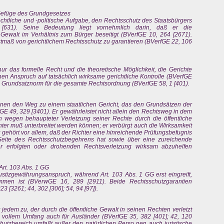
 Gefüge des Grundgesetzes
echtliche und -politische Aufgabe, den Rechtsschutz des Staatsbürgers
[631). Seine Bedeutung liegt vornehmlich darin, daß er die
n Gewalt im Verhältnis zum Bürger beseitigt (BVerfGE 10, 264 [2671).
stmaß von gerichtlichem Rechtsschutz zu garantieren (BVerfGE 22, 106
nur das formelle Recht und die theoretische Möglichkeit, die Gerichte
nen Anspruch auf tatsächlich wirksame gerichtliche Kontrolle (BVerfGE
ine Grundsatznorm für die gesamte Rechtsordnung (BVerfGE 58, 1 [401).
fenen den Weg zu einem staatlichen Gericht, das den Grundsätzen der
E 49, 329 [3401). Er gewährleistet nicht allein den Rechtsweg in dem
 wegen behaupteter Verletzung seiner Rechte durch die öffentliche
ter muß unterbreitet werden können; er verbürgt auch die Wirksamkeit
 gehört vor allem, daß der Richter eine hinreichende Prüfungsbefugnis
 Seite des Rechtsschutzbegehrens hat sowie über eine zureichende
er erfolgten oder drohenden Rechtsverletzung wirksam abzuhelfen
 Art. 103 Abs. 1 GG
ustizgewährungsanspruch, während Art. 103 Abs. 1 GG erst eingreift,
men ist (BVerwGE 16, 289 [2911). Beide Rechtsschutzgarantien
3 [3261; 44, 302 [306]; 54, 94 [97]).
 jedem zu, der durch die öffentliche Gewalt in seinen Rechten verletzt
 in vollem Umfang auch für Ausländer (BVerfGE 35, 382 [401]; 42, 120
 Schutzbereich umfaßt außer den natürlichen Perso nen auch juristische