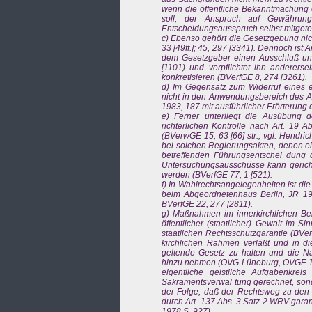
wenn die öffentliche Bekanntmachung e
soll, der Anspruch auf Gewährung 
Entscheidungsausspruch selbst mitgeteil
c) Ebenso gehört die Gesetzgebung nich
33 [49ff.]; 45, 297 [3341). Dennoch ist
dem Gesetzgeber einen Ausschluß und 
[1101) und verpflichtet ihn anderers
konkretisieren (BVerfGE 8, 274 [3261).
d) Im Gegensatz zum Widerruf eines 
nicht in den Anwendungsbereich des Ar
1983, 187 mit ausführlicher Erörterung 
e) Ferner unterliegt die Ausübung 
richterlichen Kontrolle nach Art. 19 A
(BVerwGE 15, 63 [66] str., vgl. Hendric
bei solchen Regierungsakten, denen ein 
betreffenden Führungsentschei dung d
Untersuchungsausschüsse kann gerich
werden (BVerfGE 77, 1 [521).
f) In Wahlrechtsangelegenheiten ist d
beim Abgeordnetenhaus Berlin, JR 197
BVerfGE 22, 277 [2811).
g) Maßnahmen im innerkirchlichen Bere
öffentlicher (staatlicher) Gewalt im 
staatlichen Rechtsschutzgarantie (BV
kirchlichen Rahmen verläßt und in die
geltende Gesetz zu halten und die Na
hinzu nehmen (OVG Lüneburg, OVGE 19 S
eigentliche geistliche Aufgabenkreis
Sakramentsverwal tung gerechnet, sonde
der Folge, daß der Rechtsweg zu den st
durch Art. 137 Abs. 3 Satz 2 WRV garan
1978 S. 927).