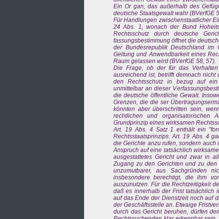
Ein Or gan, das außerhalb des Gefüges
deutsche Staatsgewalt wahr (BVerfGE 58,
Für Handlungen zwischenstaatlicher Ei
24 Abs. 1, wonach der Bund Hoheitsr
Rechtsschutz durch deutsche Geric
fassungsbestimmung öffnet die deutsch
der Bundesrepublik Deutschland im
Geltung und Anwendbarkeit eines Recht
Raum gelassen wird (BVerfGE 58, 57).
Die Frage, ob der für das Verhalten
ausreichend ist, betrifft demnach nich
den Rechtsschutz in bezug auf ein V
unmittelbar an dieser Verfassungsbes
die deutsche öffentliche Gewalt. Insowe
Grenzen, die die ser Übertragungserm
könnten aber überschritten sein, wen
rechtlichen und organisatorischen 
Grundprinzip eines wirksamen Rechtssc
Art. 19 Abs. 4 Satz 1 enthält ein "fo
Rechtsstaatsprinzips. Art. 19 Abs. 4 ga
die Gerichte anzu rufen, sondern auch d
Anspruch auf eine tatsächlich wirksame
ausgestattetes Gericht und zwar in a
Zugang zu den Gerichten und zu den v
unzumutbarer, aus Sachgründen nic
insbesondere berechtigt, die ihm v
auszunutzen. Für die Rechtzeitigkeit de
daß es innerhalb der Frist tatsächlic
auf das Ende der Dienstzeit noch auf 
der Geschäftsstelle an. Etwaige Fris
durch das Gericht beruhen, dürfen dem
Rechtssuchenden klar erkennbar sein, 