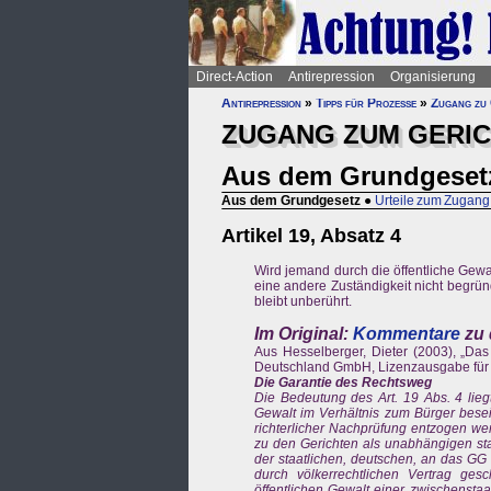
Direct-Action
Antirepression
Organisierung
Antirepression
»
Tipps für Prozesse
»
Zugang zu 
ZUGANG ZUM GERI
Aus dem Grundgeset
Aus dem Grundgesetz
●
Urteile zum Zugang
Artikel 19, Absatz 4
Wird jemand durch die öffentliche Gewal
eine andere Zuständigkeit nicht begründ
bleibt unberührt.
Im Original:
Kommentare
zu 
Aus Hesselberger, Dieter (2003), „Das
Deutschland GmbH, Lizenzausgabe für die
Die Garantie des Rechtsweg
Die Bedeutung des Art. 19 Abs. 4 liegt
Gewalt im Verhältnis zum Bürger beseit
richterlicher Nachprüfung entzogen w
zu den Gerichten als unabhängigen staat
der staatlichen, deutschen, an das GG
durch völkerrechtlichen Vertrag ges
öffentlichen Gewalt einer zwischenstaat