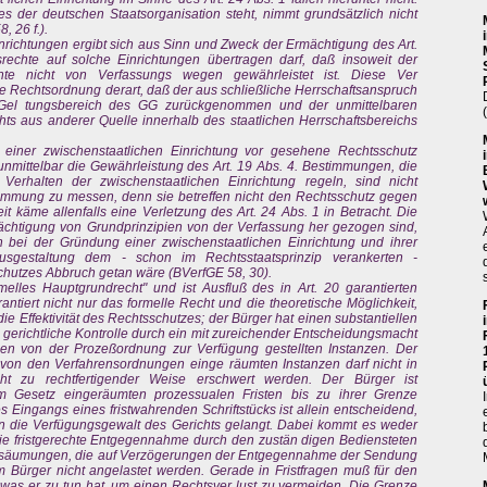
 der deutschen Staatsorganisation steht, nimmt grundsätzlich nicht
 26 f.).
nrichtungen ergibt sich aus Sinn und Zweck der Ermächtigung des Art.
echte auf solche Einrichtungen übertragen darf, daß insoweit der
hte nicht von Verfassungs wegen gewährleistet ist. Diese Ver
e Rechtsordnung derart, daß der aus schließliche Herrschaftsanspruch
 Gel tungsbereich des GG zurückgenommen und der unmittelbaren
s aus anderer Quelle innerhalb des staatlichen Herrschaftsbereichs
 einer zwischenstaatlichen Einrichtung vor gesehene Rechtsschutz
t unmittelbar die Gewährleistung des Art. 19 Abs. 4. Bestimmungen, die
erhalten der zwischenstaatlichen Einrichtung regeln, sind nicht
timmung zu messen, denn sie betreffen nicht den Rechtsschutz gegen
it käme allenfalls eine Verletzung des Art. 24 Abs. 1 in Betracht. Die
ächtigung von Grundprinzipien von der Verfassung her gezogen sind,
n bei der Gründung einer zwischenstaatlichen Einrichtung und ihrer
Ausgestaltung dem - schon im Rechtsstaatsprinzip verankerten -
hutzes Abbruch getan wäre (BVerfGE 58, 30).
rmelles Hauptgrundrecht" und ist Ausfluß des in Art. 20 garantierten
rantiert nicht nur das formelle Recht und die theoretische Möglichkeit,
ie Effektivität des Rechtsschutzes; der Bürger hat einen substantiellen
 gerichtliche Kontrolle durch ein mit zureichender Entscheidungsmacht
llen von der Prozeßordnung zur Verfügung gestellten Instanzen. Der
on den Verfahrensordnungen einge räumten Instanzen darf nicht in
ht zu rechtfertigender Weise erschwert werden. Der Bürger ist
om Gesetz eingeräumten prozessualen Fristen bis zu ihrer Grenze
s Eingangs eines fristwahrenden Schriftstücks ist allein entscheidend,
h in die Verfügungsgewalt des Gerichts gelangt. Dabei kommt es weder
die fristgerechte Entgegennahme durch den zustän digen Bediensteten
tversäumungen, die auf Verzögerungen der Entgegennahme der Sendung
 Bürger nicht angelastet werden. Gerade in Fristfragen muß für den
was er zu tun hat, um einen Rechtsver lust zu vermeiden. Die Grenze