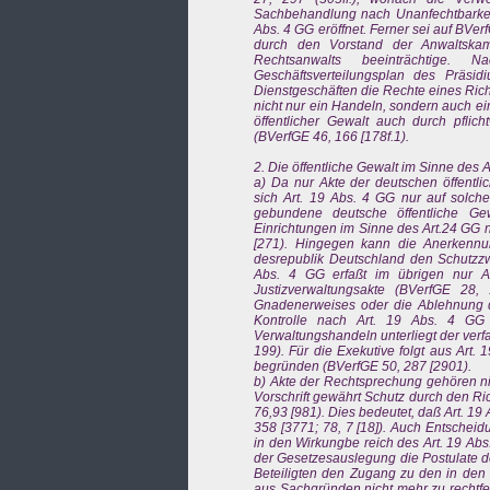
Sachbehandlung nach Unanfechtbarke
Abs. 4 GG eröffnet. Ferner sei auf BV
durch den Vorstand der Anwaltskam
Rechtsanwalts beeinträchtige. 
Geschäftsverteilungsplan des Präsid
Dienstgeschäften die Rechte eines Rich
nicht nur ein Handeln, sondern auch ei
öffentlicher Gewalt auch durch pflic
(BVerfGE 46, 166 [178f.1).
2. Die öffentliche Gewalt im Sinne des A
a) Da nur Akte der deutschen öffentli
sich Art. 19 Abs. 4 GG nur auf solche
gebundene deutsche öffentliche Ge
Einrichtungen im Sinne des Art.24 GG n
[271). Hingegen kann die Anerkennu
desrepublik Deutschland den Schutzzw
Abs. 4 GG erfaßt im übrigen nur A
Justizverwaltungsakte (BVerfGE 28, 
Gnadenerweises oder die Ablehnung de
Kontrolle nach Art. 19 Abs. 4 GG 
Verwaltungshandeln unterliegt der verf
199). Für die Exekutive folgt aus Art
begründen (BVerfGE 50, 287 [2901).
b) Akte der Rechtsprechung gehören ni
Vorschrift gewährt Schutz durch den Ric
76,93 [981). Dies bedeutet, daß Art. 19
358 [3771; 78, 7 [18]). Auch Entschei
in den Wirkungbe reich des Art. 19 Abs.
der Gesetzesauslegung die Postulate d
Beteiligten den Zugang zu den in den
aus Sachgründen nicht mehr zu rechtfe