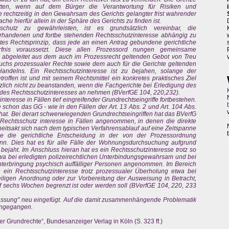
tten, wenn auf dem Bürger die Verantwortung für Risiken und
rechtzeitig in den Gewahrsam des Gerichts gelangter frist wahrender
che hierfür allein in der Sphäre des Gerichts zu finden ist.
chutz zu gewährleisten, ist es grundsätzlich vereinbar, die
handenen und fortbe stehenden Rechtsschutzinteresse abhängig zu
tes Rechtsprinzip, dass jede an einen Antrag gebundene gerichtliche
rfnis voraussetzt. Diese allen Prozessord nungen gemeinsame
abgeleitet aus dem auch im Prozessrecht geltenden Gebot von Treu
chs prozessualer Rechte sowie dem auch für die Gerichte geltenden
 Handelns. Ein Rechtsschutzinteresse ist zu bejahen, solange der
offen ist und mit seinem Rechtsmittel ein konkretes praktisches Ziel
zlich nicht zu beanstanden, wenn die Fachgerichte bei Erledigung des
 des Rechtsschutzinteresses an nehmen (BVerfGE 104, 220,232).
nteresse in Fällen tief eingreifender Grundrechtseingriffe fortbestehen.
e schon das GG - wie in den Fällen der Art. 13 Abs. 2 und Art. 104 Abs.
t hat. Bei derart schwerwiegenden Grundrechtseingriffen hat das BVerfG
 Rechtsschutz interesse in Fällen angenommen, in denen die direkte
eitsakt sich nach dem typischen Verfahrensablauf auf eine Zeitspanne
ene die gerichtliche Entscheidung in der von der Prozessordnung
n. Dies hat es für alle Fälle der Wohnungsdurchsuchung aufgrund
ejaht. Im Anschluss hieran hat es ein Rechtsschutzinteresse trotz so
a bei erledigten polizeirechtlichen Unterbindungsgewahrsam und bei
Unterbringung psychisch auffälliger Personen angenommen. Im Bereich
ein Rechtsschutzinteresse trotz prozessualer Überholung etwa bei
ligen Anordnung oder zur Vorbereitung der Ausweisung in Betracht,
f sechs Wochen begrenzt ist oder werden soll (BVerfGE 104, 220, 233
fassung" neu eingefügt. Auf die damit zusammenhängende Problematik
ingegangen.
er Grundrechte“, Bundesanzeiger Verlag in Köln (S. 323 ff.)