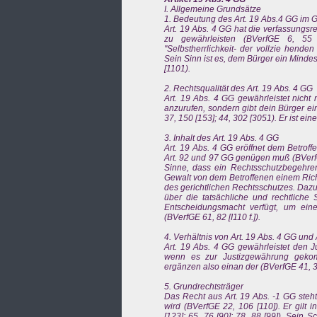
I. Allgemeine Grundsätze
1. Bedeutung des Art. 19 Abs.4 GG im
Art. 19 Abs. 4 GG hat die verfassungsr
zu gewährleisten (BVerfGE 6, 55 
"Selbstherrlichkeit- der vollzie hende
Sein Sinn ist es, dem Bürger ein Minde
[1101).
2. Rechtsqualität des Art. 19 Abs. 4 GG
Art. 19 Abs. 4 GG gewährleistet nicht 
anzurufen, sondern gibt dein Bürger ei
37, 150 [153]; 44, 302 [3051). Er ist e
3. Inhalt des Art. 19 Abs. 4 GG
Art. 19 Abs. 4 GG eröffnet dem Betrof
Art. 92 und 97 GG genügen muß (BVerfG
Sinne, dass ein Rechtsschutzbegehren
Gewalt von dem Betroffenen einem Rich
des gerichtlichen Rechtsschutzes. Dazu
über die tatsächliche und rechtliche
Entscheidungsmacht verfügt, um ein
(BVerfGE 61, 82 [I110 f.]).
4. Verhältnis von Art. 19 Abs. 4 GG und
Art. 19 Abs. 4 GG gewährleistet den J
wenn es zur Justizgewährung gekom
ergänzen also einan der (BVerfGE 41, 32
5. Grundrechtsträger
Das Recht aus Art. 19 Abs. -1 GG steht
wird (BVerfGE 22, 106 [110]). Er gilt
[123]; 65, 76 [90]; 78, 88 [99]). Sein