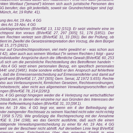
ten Wortlaut ("jemand") können sich auch juristische Personen des
GG berufen; das gilt jedenfalls, soweit sie Grundrechtsträger sind (vgl.
. Münch, Art. 19 RdNr. 41).
ung des Art. 19 Abs. 4 GG
 des Art. 19 Abs. 4 GG
larklageverfahren (BVerfGE 13, 132 [151]). Er setzt vielmehr eine im
chtsposi tion voraus (BVerfGE 27, 297 [305]; 51, 176 [1851). Der
en Rechten verletzt sein (BVerfGE 31, 33 [391). Bei der Prüfung, ob
rdient im Zweifel die Gesetzesinterpretation den Vorzug, die dem Bürger
E 15, 275 [2821).
t nur auf Grundrechtspositionen, viel mehr gewährt er - was schon aus
d 42), aber auch aus seinem Wortlaut ("in seinen Rechten-) folgt - ganz
individueller Ansprüche durch die öffentliche Gewalt (BVerfGE 60, 253
ß sich um die persönliche Rechtsstellung des Betroffenen handeln ~
9 Abs.4 GG setzt einen personalen Bezug, ein spezifisch personales
f. und 2346f.). Insbe sondere erfaßt er den Anspruch auf fehlerfreie
, daß die Ermessensentscheidung auf Ermessensfehler und damit auf
rprüft wird (BVerfGE 17, 297 [305]; Gern. Senat, JZ 1972 S.655). Rechte
 also aus Verfassungsrecht, förmlichen Gesetzen, Rechtsverordnungen,
eitsrecht, aber nicht aus allgemeinen Verwaltungsvorschriften und
gen (BVerfGE 78, 214 [226f.]).
bs. 4 GG genügt hingegen weder die 4 Verletzung nur wirtschaftlicher
htssät zen, in denen der einzelne nur aus Gründen des Interesses der
 reine Reflexwirkung haben (BVerfGE 31, 33 [39f.1).
es Art. 19 Abs. 4 GG liegt vor, wenn ein 4 der Befriedigung der
der zwingender Rechtssatz zu seinem Nachteil nicht oder nicht richtig
1958 S.725). Wie großzügig die Rechtsprechung mit der Annahme
erfGE 9, 194 (198), wo das Gericht ausführte, daß auch die einen
stätigende Verwaltungsentscheidung zu einer für Art. 19 Abs. 4 GG
weil sie der Beschwer nicht abhilft. Auf derselben Linie liegt BVerfGE
igerung einer Entscheidung über den erneuten Eintritt in eine