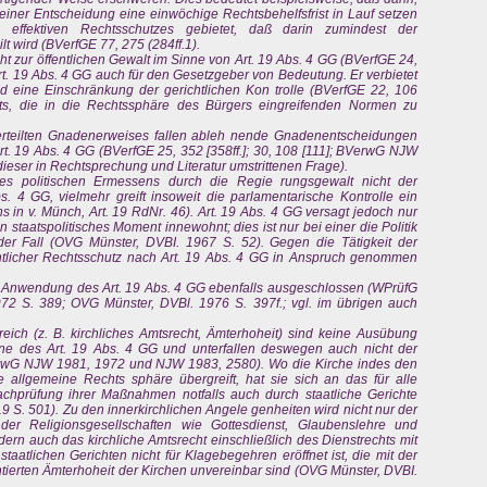
iner Entscheidung eine einwöchige Rechtsbehelfsfrist in Lauf setzen
effektiven Rechtsschutzes gebietet, daß darin zumindest der
t wird (BVerfGE 77, 275 (284ff.1).
t zur öffentlichen Gewalt im Sinne von Art. 19 Abs. 4 GG (BVerfGE 24,
 Art. 19 Abs. 4 GG auch für den Gesetzgeber von Bedeutung. Er verbietet
eine Einschränkung der gerichtlichen Kon trolle (BVerfGE 22, 106
eits, die in die Rechtssphäre des Bürgers eingreifenden Normen zu
erteilten Gnadenerweises fallen ableh nende Gnadenentscheidungen
t. 19 Abs. 4 GG (BVerfGE 25, 352 [358ff.]; 30, 108 [111]; BVerwG NJW
dieser in Rechtsprechung und Literatur umstrittenen Frage).
des politischen Ermessens durch die Regie rungsgewalt nicht der
bs. 4 GG, vielmehr greift insoweit die parlamentarische Kontrolle ein
hs in v. Münch, Art. 19 RdNr. 46). Art. 19 Abs. 4 GG versagt jedoch nur
staatspolitisches Moment innewohnt; dies ist nur bei einer die Politik
er Fall (OVG Münster, DVBI. 1967 S. 52). Gegen die Tätigkeit der
tlicher Rechtsschutz nach Art. 19 Abs. 4 GG in Anspruch genommen
ie Anwendung des Art. 19 Abs. 4 GG ebenfalls ausgeschlossen (WPrüfG
2 S. 389; OVG Münster, DVBl. 1976 S. 397f.; vgl. im übrigen auch
ich (z. B. kirchliches Amtsrecht, Ämterhoheit) sind keine Ausübung
Sinne des Art. 19 Abs. 4 GG und unterfallen deswegen auch nicht der
erwG NJW 1981, 1972 und NJW 1983, 2580). Wo die Kirche indes den
 allgemeine Rechts sphäre übergreift, hat sie sich an das für alle
chprüfung ihrer Maßnahmen notfalls auch durch staatliche Gerichte
. 501). Zu den innerkirchlichen Angele genheiten wird nicht nur der
 der Religionsgesellschaften wie Gottesdienst, Glaubenslehre und
rn auch das kirchliche Amtsrecht einschließlich des Dienstrechts mit
aatlichen Gerichten nicht für Klagebegehren eröffnet ist, die mit der
tierten Ämterhoheit der Kirchen unvereinbar sind (OVG Münster, DVBI.