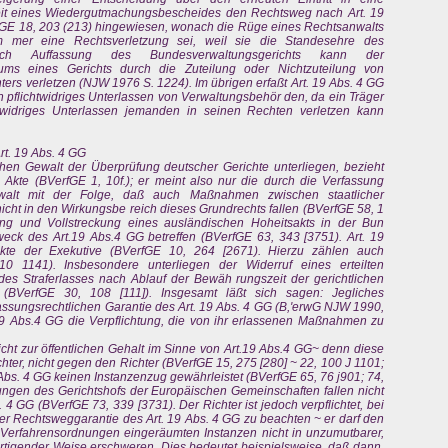
it eines Wiedergutmachungsbescheides den Rechtsweg nach Art. 19
erfGE 18, 203 (213) hingewiesen, wonach die Rüge eines Rechtsanwalts
 mer eine Rechtsverletzung sei, weil sie die Standesehre des
Nach Auffassung des Bundesverwaltungsgerichts kann der
iums eines Gerichts durch die Zuteilung oder Nichtzuteilung von
ters verletzen (NJW 1976 S. 1224). Im übrigen erfaßt Art. 19 Abs. 4 GG
n pflichtwidriges Unterlassen von Verwaltungsbehör den, da ein Träger
htwidriges Unterlassen jemanden in seinen Rechten verletzen kann
rt. 19 Abs. 4 GG
chen Gewalt der Überprüfung deutscher Gerichte unterliegen, bezieht
 Akte (BVerfGE 1, 10f.); er meint also nur die durch die Verfassung
walt mit der Folge, daß auch Maßnahmen zwischen staatlicher
icht in den Wirkungsbe reich dieses Grundrechts fallen (BVerfGE 58, 1
ng und Vollstreckung eines ausländischen Hoheitsakts in der Bun
eck des Art.19 Abs.4 GG betreffen (BVerfGE 63, 343 [3751). Art. 19
kte der Exekutive (BVerfGE 10, 264 [2671). Hierzu zählen auch
10 1141). Insbesondere unterliegen der Widerruf eines erteilten
s Straferlasses nach Ablauf der Bewäh rungszeit der gerichtlichen
(BVerfGE 30, 108 [111]). Insgesamt läßt sich sagen: Jegliches
assungsrechtlichen Garantie des Art. 19 Abs. 4 GG (B,'erwG NJW 1990,
. 19 Abs.4 GG die Verpflichtung, die von ihr erlassenen Maßnahmen zu
cht zur öffentlichen Gehalt im Sinne von Art.19 Abs.4 GG~ denn diese
hter, nicht gegen den Richter (BVerfGE 15, 275 [280] ~ 22, 100 J 1101;
 Abs. 4 GG keinen Instanzenzug gewährleistet (BVerfGE 65, 76 j901; 74,
dungen des Gerichtshofs der Europäischen Gemeinschaften fallen nicht
 4 GG (BVerfGE 73, 339 [3731). Der Richter ist jedoch verpflichtet, bei
er Rechtsweggarantie des Art. 19 Abs. 4 GG zu beachten ~ er darf den
 Verfahrensordnungen eingeräumten Instanzen nicht in unzumutbarer,
rtigender Weise erschweren. Dies bedeutet beispielsweise, daß dann,