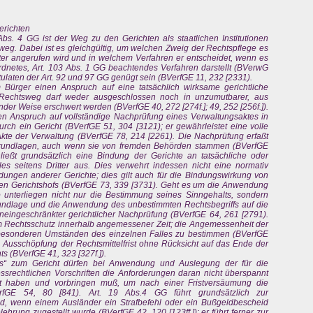
erichten
bs. 4 GG ist der Weg zu den Gerichten als staatlichen Institutionen
sweg. Dabei ist es gleichgültig, um welchen Zweig der Rechtspflege es
hter angerufen wird und in welchem Verfahren er entscheidet, wenn es
eordnetes, Art. 103 Abs. 1 GG beachtendes Verfahren darstellt (BVerwG
ulaten der Art. 92 und 97 GG genügt sein (BVerfGE 11, 232 [2331).
 Bürger einen Anspruch auf eine tatsächlich wirksame gerichtliche
r Rechtsweg darf weder ausgeschlossen noch in unzumutbarer, aus
der Weise erschwert werden (BVerfGE 40, 272 [274f.]; 49, 252 [256f.]).
nen Anspruch auf vollständige Nachprüfung eines Verwaltungsaktes in
durch ein Gericht (BVerfGE 51, 304 [3121); er gewährleistet eine volle
kte der Verwaltung (BVerfGE 78, 214 [2261). Die Nachprüfung erfaßt
sgrundlagen, auch wenn sie von fremden Behörden stammen (BVerfGE
ließt grundsätzlich eine Bindung der Gerichte an tatsächliche oder
lles seitens Dritter aus. Dies verwehrt indessen nicht eine normativ
ungen anderer Gerichte; dies gilt auch für die Bindungswirkung von
n Gerichtshofs (BVerfGE 73, 339 [3731). Geht es um die Anwendung
o unterliegen nicht nur die Bestimmung seines Sinngehalts, sondern
rundlage und die Anwendung des unbestimmten Rechtsbegriffs auf die
 uneingeschränkter gerichtlicher Nachprüfung (BVerfGE 64, 261 [2791).
zum Rechtsschutz innerhalb angemessener Zeit; die Angemessenheit der
 besonderen Umständen des einzelnen Falles zu bestimmen (BVerfGE
en Ausschöpfung der Rechtsmittelfrist ohne Rücksicht auf das Ende der
ts (BVerfGE 41, 323 [327f.]).
gs“ zum Gericht dürfen bei Anwendung und Auslegung der für die
srechtlichen Vorschriften die Anforderungen daran nicht überspannt
ßt haben und vorbringen muß, um nach einer Fristversäumung die
rfGE 54, 80 [841). Art. 19 Abs.4 GG führt grundsätzlich zur
d, wenn einem Ausländer ein Strafbefehl oder ein Bußgeldbescheid
ehrung zugestellt wurde (BVerfGE 42, 120 [123ff.]); er führt ferner zur