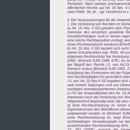
Personen. Nach seinem uneingeschränk
öffentlichen Rechts auf Art. 19 Abs. 4 
oben RdNr. 36; str. . vgl. Hendrichs in v
II. Die Voraussetzungen für die Anwend
1. Die Verletzung von Rechten im Sinne
a) Art. 19 Abs. 4 GG gewährt kein Popu
Interesse des einzelnen gewährte Re
Grundrechtsträger muß in seinen eigen
eine solche Rechtsposition vorliegt, ve
einen Rechtsanspruch einräumt (BVerfG
b) Art. 19 Abs. 4 GG bezieht sich nich
seiner Schutzfunktion (vgl. RdNr. 40 un
allgemein Rechtsschutz bei Verletzung 
[266j~ BVerwG NJW 1988, 87ff.). Es mu
der Begriff des Rechts i.S. von Art.1
Element voraus (BVerwG NJW 1985, 2344
Ausübung des Ermessens mit der Folge
ihre Rechtmäßigkeit hin gerichtlich übe
i.S. von Art. 19 Abs.4 GG ergeben sich
auto nomen Satzungen und aus Gewohnh
sonstigen verwaltungsinternen Anweisun
c) Für die Anwendbarkeit des Art. 19 A
Interessen noch die Verletzung von Rec
Allgemeinheit begünstigt wird. die also
d) Eine Rechtsverletzung im Sinne d
Eigeninteressen des Betroffenen dienen
angewendet worden ist (BVerwG NJW 
einer Rechtsverletzung ist, zeigt BV
rechtswidrigen Verwaltungsakt nur be
ausreichenden Rechtsverletzung führt, 
27, 297 (305ff.), wonach die Verwe