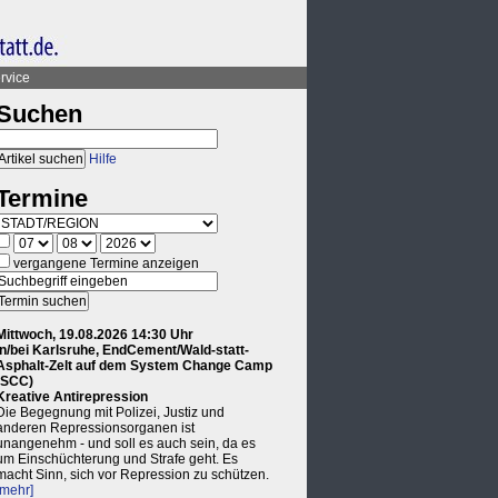
rvice
Suchen
Hilfe
Termine
vergangene Termine anzeigen
Mittwoch, 19.08.2026 14:30 Uhr
in/bei Karlsruhe, EndCement/Wald-statt-
Asphalt-Zelt auf dem System Change Camp
(SCC)
Kreative Antirepression
Die Begegnung mit Polizei, Justiz und
anderen Repressionsorganen ist
unangenehm - und soll es auch sein, da es
um Einschüchterung und Strafe geht. Es
macht Sinn, sich vor Repression zu schützen.
[mehr]