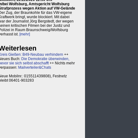
in/bei Wolfsburg, Amtsgericht Wolfsburg
Strafprozess wegen Aktion auf VW-Gelände
Der Zug, der Braunkohle für das VW-eigene
Kraftwerk bringt, wurde blockiert. Mit dabei
war der Journalist Jörg Bergstedt, der wegen
seinen kritischen Filmen bei der Justiz und
Polizei in Raum Braunschweig/Wolfsburg
verhasst ist.
[mehr]
Weiterlesen
Kreis Gießen: B49-Neubau verhindern
++
Neues Buch:
Die Demokratie überwinden,
bevor sie sich selbst abschafft
++ Nichts mehr
verpassen:
Mailverteiler&Chats
Neue Mobilnr.: 015511439808), Festnetz
bleibt 06401-903283