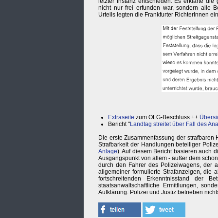
letzter Instanz entschieden. Es erklärte di
nicht nur frei erfunden war, sondern alle
Urteils legten die Frankfurter RichterInnen e
Extraseite
zum OLG-Beschluss ++
Übersi
Bericht "
Landtag streitet über Fall des An
Die erste Zusammenfassung der strafbaren
Strafbarkeit der Handlungen beteiliger Poliz
Anlage
). Auf diesem Bericht basieren auch di
Ausgangspunkt von allem - außer dem schon 
durch den Fahrer des Polizeiwagens, der 
allgemeiner formulierte Strafanzeigen, di
fortschreitenden Erkenntnisstand der 
staatsanwaltschaftliche Ermittlungen, son
Aufklärung. Polizei und Justiz betrieben nich