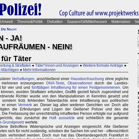
Umwelt
Theorie&Politik
Debatten
Saasen/GI/Mittelhessen
Materialien
Se
 Die Nacht
- JA!
AUFRÄUMEN - NEIN!
für Täter
rtung & Straftaten
●
Täter*innen und Anzeigen
●
Weitere formale Anträge
●
ie Mächtigen
●
Mehr Informationen
kulären
Verhaftungen
, anschließend einer
Hausdurchsuchung
ohne jegliche
e, mehreren erzwungenen
DNA-Tests
,
Observationen
durch die Landes-
t für vier und und
fünftätigen Inhaftierung für einen Festgenommenen
. Um
nnen, wurden Straftaten erfunden, Graffiti gezielt falsch zugeordnet und
ordnende Richter wurde von den Manipulationen in Kenntnis gesetzt und
, sondern trotz fehlenden Tatverdachts eine Inhaftierung aus politischen
e er einen
Vermerk
an. Dieser lag allen weiteren Gerichten vor. Doch alle
ätigten die Erfindungen und Lügen der Gießener Polizei und des die
. Die Freilassung der unrechtmäßig inhaftierten Person erfolgte nur aufgrund
gerichts, das zunächst die
Haft aussetzte
und schließlich die gesamte
s Grundgesetz
wertete.
ne Betroffene Widersprüche und Anzeigen eingereicht. Alle Gießener
rten sich für nicht zuständig, schoben die Sachen hin und her - offensichtlich
andals verhindert werden. Doch nun hat das Oberlandesgericht Frankfurt in