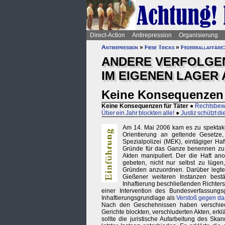
Direct-Action
Antirepression
Organisierung
Antirepression
»
Fiese Tricks
»
Federballaffäre:
ANDERE VERFOLGEN 
IM EIGENEN LAGER 
Keine Konsequenzen 
Keine Konsequenzen für Täter
●
Rechtsbewe
Über ein Jahr blockten alle!
●
Justiz schützt d
Am 14. Mai 2006 kam es zu spekta
Orientierung an geltende Gesetz
Spezialpolizei (MEK), eintägiger Haf
Gründe für das Ganze benennen zu kö
Akten manipuliert. Der die Haft an
gebeten, nicht nur selbst zu lügen
Gründen anzuordnen. Darüber legt
Gießener weiteren Instanzen best
Inhaftierung beschließenden Richters
einer Intervention des Bundesverfassungs
Inhaftierungsgrundlage als
Verstoß gegen da
Nach den Geschehnissen haben verschiede
Gerichte blockten, verschluderten Akten, erklä
sollte die juristische Aufarbeitung des Sk