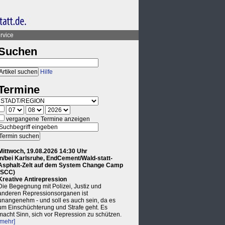
rvice
Suchen
Hilfe
Termine
vergangene Termine anzeigen
Mittwoch, 19.08.2026 14:30 Uhr
in/bei Karlsruhe, EndCement/Wald-statt-
Asphalt-Zelt auf dem System Change Camp
(SCC)
Kreative Antirepression
Die Begegnung mit Polizei, Justiz und
anderen Repressionsorganen ist
unangenehm - und soll es auch sein, da es
um Einschüchterung und Strafe geht. Es
macht Sinn, sich vor Repression zu schützen.
[mehr]