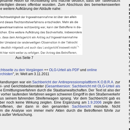
e gesamte Aktion für rechtswidrig und machte deutlich, dass der Tatverdacht
 Beteiligten dieses offenbar wussten. Zum Abschluss des bemerkenswerten
ine weitere Aufklärung der Abläufe nahe:
Aus Seite 7
chtsseite zu den Vorgängen
++
OLG-Urteil als PDF
und
online
archisten
", in: Welt am 3.11.2011
 Handlungen war ein
Sachbericht der Antirepressionsplattform K.O.B.R.A.
zur
ei- und Gerichtsbediensteter (
Gesamtversion: Sachbericht mit OLG-Urteil als
e Ermittlungsverfahren durch die Staatsanwaltschaften. Der Text ist also der
vorher laufenden Verfahren wegen schweren Eingriff in den Straßenverkehr
aus seinem fahrenden Streifenwagen sprang. Vor dem Sachbericht gab es
e aber noch keine Wirkung zeigten. Eine Ergänzung am
1.9.2006
zeigte den
Betroffenen, der dann in den genannten
Sachbericht
mündete. Nicht
dern die Analyse von immer mehr Akten durch die Betroffenen führte zur
ts außer Vertuschung.