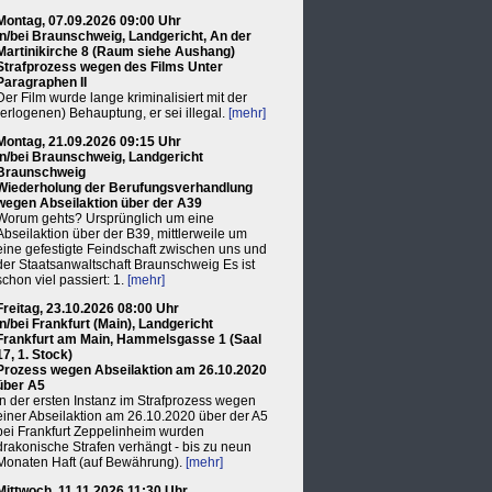
Montag, 07.09.2026 09:00 Uhr
in/bei Braunschweig, Landgericht, An der
Martinikirche 8 (Raum siehe Aushang)
Strafprozess wegen des Films Unter
Paragraphen II
Der Film wurde lange kriminalisiert mit der
(erlogenen) Behauptung, er sei illegal.
[mehr]
Montag, 21.09.2026 09:15 Uhr
in/bei Braunschweig, Landgericht
Braunschweig
Wiederholung der Berufungsverhandlung
wegen Abseilaktion über der A39
Worum gehts? Ursprünglich um eine
Abseilaktion über der B39, mittlerweile um
eine gefestigte Feindschaft zwischen uns und
der Staatsanwaltschaft Braunschweig Es ist
schon viel passiert: 1.
[mehr]
Freitag, 23.10.2026 08:00 Uhr
in/bei Frankfurt (Main), Landgericht
Frankfurt am Main, Hammelsgasse 1 (Saal
17, 1. Stock)
Prozess wegen Abseilaktion am 26.10.2020
über A5
In der ersten Instanz im Strafprozess wegen
einer Abseilaktion am 26.10.2020 über der A5
bei Frankfurt Zeppelinheim wurden
drakonische Strafen verhängt - bis zu neun
Monaten Haft (auf Bewährung).
[mehr]
Mittwoch, 11.11.2026 11:30 Uhr