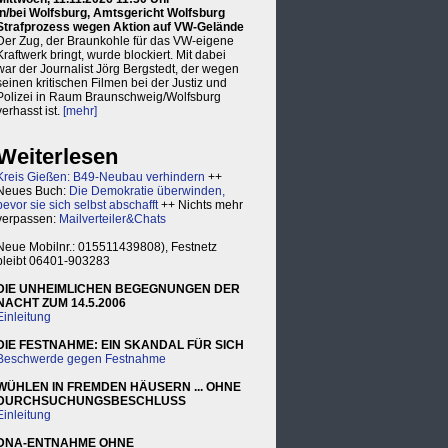
in/bei Wolfsburg, Amtsgericht Wolfsburg
Strafprozess wegen Aktion auf VW-Gelände
Der Zug, der Braunkohle für das VW-eigene
Kraftwerk bringt, wurde blockiert. Mit dabei
war der Journalist Jörg Bergstedt, der wegen
seinen kritischen Filmen bei der Justiz und
Polizei in Raum Braunschweig/Wolfsburg
verhasst ist.
[mehr]
Weiterlesen
Kreis Gießen: B49-Neubau verhindern
++
Neues Buch:
Die Demokratie überwinden,
bevor sie sich selbst abschafft
++ Nichts mehr
verpassen:
Mailverteiler&Chats
Neue Mobilnr.: 015511439808), Festnetz
bleibt 06401-903283
DIE UNHEIMLICHEN BEGEGNUNGEN DER
NACHT ZUM 14.5.2006
Einleitung
DIE FESTNAHME: EIN SKANDAL FÜR SICH
Beschwerde gegen Festnahme
WÜHLEN IN FREMDEN HÄUSERN ... OHNE
DURCHSUCHUNGSBESCHLUSS
Einleitung
DNA-ENTNAHME OHNE