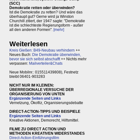
(SCC)
Demokratie retten oder überwinden?
Ist die Demokratie zu retten? Und wäre das
überhaupt gut? Gerne wird ja Winston
Churchill zitiert, der 1947 sagte: "Demokratie
ist die schlechteste Regierungsform - außer
all den anderen Formen".
[mehr]
Weiterlesen
Kreis Gießen: B49-Neubau verhindern
++
Neues Buch:
Die Demokratie überwinden,
bevor sie sich selbst abschafft
++ Nichts mehr
verpassen:
Mailverteiler&Chats
Neue Mobilnr.: 015511439808), Festnetz
bleibt 06401-903283
NICHT NUR IM KLEINEN:
ÜBERREGIONALE VERSUCHE DER
ORGANISIERUNG VON UNTEN
Ergänzende Seiten und Links
Vernetzung, Ökofilz, Organisierungsdebatte
DIRECT-ACTION-TIPPS UND BEISPIELE
Ergänzende Seiten und Links
Kreative Aktionen, Demorecht, Hilfsmittel.
FILME ZU DIRECT ACTION UND
METHODEN KREATIVEN WIDERSTANDES
Direct-Action-Einführungsfilm