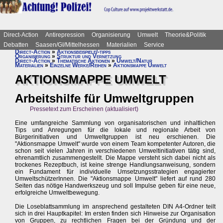
Direct-Action
Antirepression
Organisierung
Umwelt
Theorie&Politik
Debatten
Saasen/GI/Mittelhessen
Materialien
Service
Direct-Action
»
Aktionsbeispiele/-tipps
Organisierung
»
Struktur und Vernetzung
Direct-Action
»
Thematische Aktionen
»
Umwelt/Natur
Materialien
»
Einzelne Werke/Reihen
»
Aktionsmappe Umwelt
AKTIONSMAPPE UMWELT
Arbeitshilfe für Umweltgruppen
Pressetext zum Erscheinen (aktualisiert)
Eine umfangreiche Sammlung von organisatorischen und inhaltlichen
Tips und Anregungen für die lokale und regionale Arbeit von
Bürgerinitiativen und Umweltgruppen ist neu erschienen. Die
"Aktionsmappe Umwelt" wurde von einem Team kompetenter Autoren, die
schon seit vielen Jahren in verschiedenen Umweltinitiativen tätig sind,
ehrenamtlich zusammengestellt. Die Mappe versteht sich dabei nicht als
trockenes Rezeptbuch, ist keine strenge Handlungsanweisung, sondern
ein Fundament für individuelle Umsetzungsstrategien engagierter
UmweltschützerInnen. Die "Aktionsmappe Umwelt" liefert auf rund 280
Seiten das nötige Handwerkszeug und soll Impulse geben für eine neue,
erfolgreiche Umweltbewegung.
Die Loseblattsammlung im ansprechend gestalteten DIN A4-Ordner teilt
sich in drei Hauptkapitel: Im ersten finden sich Hinweise zur Organisation
von Gruppen, zu rechtlichen Fragen bei der Gründung und der