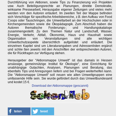
Durchführung von Aktionen, sowie Tips zu Finanzierung von Projekten
usw. Auch Beteiligungsrechte an Planungen, direkte Demokratie,
wirksame Pressearbeit, Herausgabe eigener Zeitungen und vieles mehr
werden von den Autoren erläutert. Im zweiten Teil der Mappe befinden
sich Vorschläge für spezifische Arbeitsbereiche, z.B. den Aufbau von Food
Coops oder Tauschringen, die Umweltarbeit an der Hochschulen oder in
Kirchengemeinden sowie die Ökopädagogik. Zum Abschluß haben die
Autoren thematische Forderungs-; und Handlungskataloge
zusammengestellt. Zu den Themen Natur und Landschaft, Wasser,
Energie, Verkehr, Abfall, Ökonomie, Haus und Haushalt sowie
Organisation von Veranstaltungen sind alle wichtigen
Umweltschutzaspekte übersichtlich aufgelistet und erläutert. Die
einzelnen Kapitel sind um Literaturangaben und Adressenlisten ergänzt
und schlie ßen jeweils mit den Anschriften der entsprechenden Autoren,
die für Rückfragen zur Verfügung stehen.
Herausgeber der "Aktionsmappe Umwelt" ist das damals in Hessen
ansässige, gemeinnützige Institut für Ökologie", eine Einrichtung für
unabhängige Gutachten, Analysen, Planungen und Beratung, das
ebenfalls Tips und Anregungen liefern und bei Fragen weiterhelfen kann.
Die "Aktionsmappe Umwelt" soll neuen wie alten Umweltgruppen eine
umfassende Hilfe sein. Sie wurde gefördert durch das Umweltbundesamt
und kostet 15 €.
Download der Aktionsmappe (gescannt)