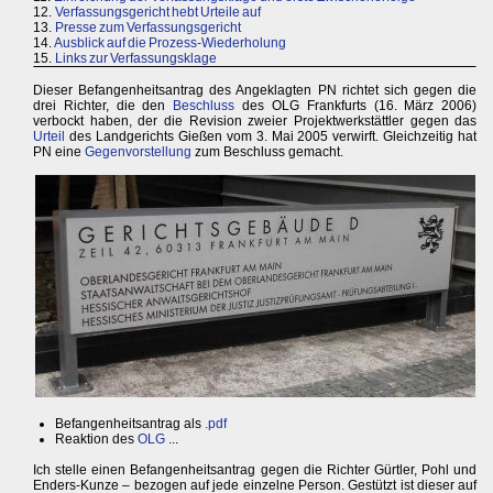
12.
Verfassungsgericht hebt Urteile auf
13.
Presse zum Verfassungsgericht
14.
Ausblick auf die Prozess-Wiederholung
15.
Links zur Verfassungsklage
Dieser Befangenheitsantrag des Angeklagten PN richtet sich gegen die
drei Richter, die den
Beschluss
des OLG Frankfurts (16. März 2006)
verbockt haben, der die Revision zweier Projektwerkstättler gegen das
Urteil
des Landgerichts Gießen vom 3. Mai 2005 verwirft. Gleichzeitig hat
PN eine
Gegenvorstellung
zum Beschluss gemacht.
Befangenheitsantrag als
.pdf
Reaktion des
OLG
...
Ich stelle einen Befangenheitsantrag gegen die Richter Gürtler, Pohl und
Enders-Kunze – bezogen auf jede einzelne Person. Gestützt ist dieser auf