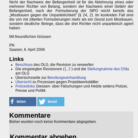
Nicht der Nachweis der Befangenheit ist für die Ablehnung eines oder
mehrerer Richter von Belang, sondern der Nachweis einer Gefahr der
Befangenheit, nach der Formulierung der StPO reicht bereits das
„Misstrauen gegen die Unparteilichkeit“ (§ 24, 2). Im konkreten Fall sind
die von mir zitierten Formulierungen mehr als ein Grund zum Misstrauen,
sondern deutliche Belege, dass die drei Richter nicht unparteiisch agiert
haben.
Mit freundlichen Grüssen
PN
Saasen, 6. April 2006
Links
Beschluss
des OLG, die Revision zu verwerfen
Die eingelegten Revisionen (
1
,
2
) und die
Stellungnahme des OSta
am OLG
Übersichsseite zur
Berufungsverhandlung
Übersicht
zu Prozessen gegen Projektwerkstättler
Polizeidoku
Giessen- über Fälschungen und Hetzte seitens Polizei,
Presse und Politik
Kommentare
Bisher wurden noch keine Kommentare abgegeben.
Kommentar abgeben