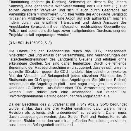
Einmündung entfernt (in Richtung Selterstor) an diesem Tag, einem
Samstag, eine genehmigte Wahlveranstaltung der CDU statt (...). Hier
sollten Passanten verweilen und sich ? auch durch Gespräche mit
Parteimitgliedern ? informieren, und hier wollte der Angeklagte Bergstedt
mit seinen Mitstreitern durch eine Aktion auf sich aufmerksam machen,
indem durch das erwähnte Transparent und durch Ansagen des
Angeklagten Bergstedt mit dem Megaphon rechtswidrige Obergriffe der
Polizei und besonders die tags zuvor stattgefundene Durchsuchung der
Projektwerkstatt angeprangert werden.“
(3 Ns 501 Js 1969/02, S. 8)
Die Darstellung der Geschehnisse durch das OLG, insbesondere
hinsichtlich Ziel und Anlass der Versammlung, sind Veränderungen der
Tatsachenfeststellungen des Landgericht Gießens und erfolgen ohne
erkennbare Quellen. Sie sind daher tendenziös. Durch die fehlende
Benennung der Hausdurchsuchung wird suggeriert, dass es sich um eine
spezielle Störaktion gegen die CDU handelte; hier besteht ein weiteres
Mal der Verdacht auf Befangenheit jedes einzelnen Richters des 2.
Strafsenats am OLG gegenüber den Angeklagten. Sie (die drei Richter)
beschreiben die Angeklagten platt – und sogar entgegen dem zitierten
Urteil des LG Gießen – als Störer einer CDU-Veranstaltung beschrieben
werden. Hier drückt sich eine ablehnende, auf keinen Fall
unvoreingenommene Haltung gegenüber den Angeklagten aus.
Da der Beschluss des 2. Strafsenat mit § 349 Abs. 2 StPO begründet
wurde ist klar, dass alle drei Richter einstimmig dafür waren, meine
Revision als „offensichtlich unbegründet“ zu verwerfen. Daher muss
davon ausgegangen werden, dass Gürtler, Pohl und Enders-Kunze als
einzelne Richter hinter den von mir angeführten Formulierungen stehen,
aus denen die Befangenheit ableitbar ist.