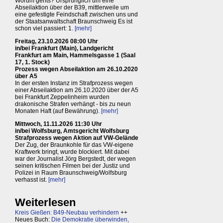
Worum gehts? Ursprünglich um eine
Abseilaktion über der B39, mittlerweile um
eine gefestigte Feindschaft zwischen uns und
der Staatsanwaltschaft Braunschweig Es ist
schon viel passiert: 1.
[mehr]
Freitag, 23.10.2026 08:00 Uhr
in/bei Frankfurt (Main), Landgericht
Frankfurt am Main, Hammelsgasse 1 (Saal
17, 1. Stock)
Prozess wegen Abseilaktion am 26.10.2020
über A5
In der ersten Instanz im Strafprozess wegen
einer Abseilaktion am 26.10.2020 über der A5
bei Frankfurt Zeppelinheim wurden
drakonische Strafen verhängt - bis zu neun
Monaten Haft (auf Bewährung).
[mehr]
Mittwoch, 11.11.2026 11:30 Uhr
in/bei Wolfsburg, Amtsgericht Wolfsburg
Strafprozess wegen Aktion auf VW-Gelände
Der Zug, der Braunkohle für das VW-eigene
Kraftwerk bringt, wurde blockiert. Mit dabei
war der Journalist Jörg Bergstedt, der wegen
seinen kritischen Filmen bei der Justiz und
Polizei in Raum Braunschweig/Wolfsburg
verhasst ist.
[mehr]
Weiterlesen
Kreis Gießen: B49-Neubau verhindern
++
Neues Buch:
Die Demokratie überwinden,