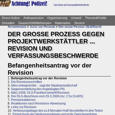
Direct-Action
Antirepression
Organisierung
Umwelt
Theorie&Politik
Debatten
Saasen/GI/Mittelhessen
Materialien
Service
Antirepression
»
Justiz und Prozesse
»
Der große Prozess: OLG/VerfG
DER GROSSE PROZESS GEGEN
PROJEKTWERKSTÄTTLER ...
REVISION UND
VERFASSUNGSBESCHWERDE
Befangenheitsantrag vor der
Revision
1.
Befangenheitsantrag vor der Revision
2.
Die Revisionsschriften
3.
Alles unbegründet ... sagt die Staatsanwaltschaft
4.
Gegenvorstellung des Angeklagten PN
5.
März 2006: OLG Frankfurt verwirft Revision
6.
Der OLG-Beschluss vom 29.3.2006 (Az. 2 Ss 314/05)
7.
Pressereaktionen
8.
Reaktionen nach Revisions-Abweisung
9.
Links zur Revision
10.
Verfassungsklage des zu 8 Monaten Haft Verurteilten in drei Teilen
11.
Einreichung der Verfassungsklage und erste Zwischenerfolge