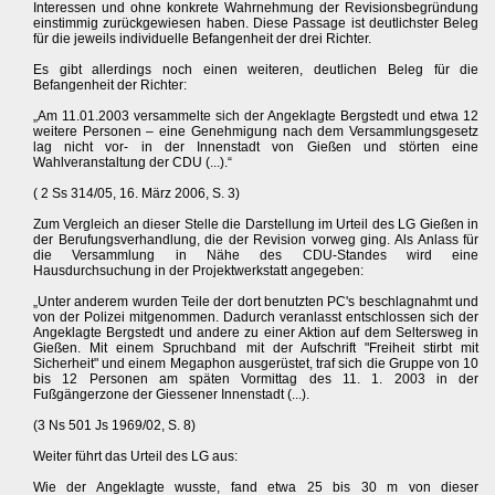
Interessen und ohne konkrete Wahrnehmung der Revisionsbegründung
einstimmig zurückgewiesen haben. Diese Passage ist deutlichster Beleg
für die jeweils individuelle Befangenheit der drei Richter.
Es gibt allerdings noch einen weiteren, deutlichen Beleg für die
Befangenheit der Richter:
„Am 11.01.2003 versammelte sich der Angeklagte Bergstedt und etwa 12
weitere Personen – eine Genehmigung nach dem Versammlungsgesetz
lag nicht vor- in der Innenstadt von Gießen und störten eine
Wahlveranstaltung der CDU (...).“
( 2 Ss 314/05, 16. März 2006, S. 3)
Zum Vergleich an dieser Stelle die Darstellung im Urteil des LG Gießen in
der Berufungsverhandlung, die der Revision vorweg ging. Als Anlass für
die Versammlung in Nähe des CDU-Standes wird eine
Hausdurchsuchung in der Projektwerkstatt angegeben:
„Unter anderem wurden Teile der dort benutzten PC's beschlagnahmt und
von der Polizei mitgenommen. Dadurch veranlasst entschlossen sich der
Angeklagte Bergstedt und andere zu einer Aktion auf dem Seltersweg in
Gießen. Mit einem Spruchband mit der Aufschrift "Freiheit stirbt mit
Sicherheit" und einem Megaphon ausgerüstet, traf sich die Gruppe von 10
bis 12 Personen am späten Vormittag des 11. 1. 2003 in der
Fußgängerzone der Giessener Innenstadt (...).
(3 Ns 501 Js 1969/02, S. 8)
Weiter führt das Urteil des LG aus:
Wie der Angeklagte wusste, fand etwa 25 bis 30 m von dieser