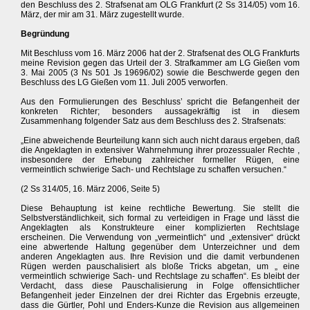
den Beschluss des 2. Strafsenat am OLG Frankfurt (2 Ss 314/05) vom 16.
März, der mir am 31. März zugestellt wurde.
Begründung
Mit Beschluss vom 16. März 2006 hat der 2. Strafsenat des OLG Frankfurts
meine Revision gegen das Urteil der 3. Strafkammer am LG Gießen vom
3. Mai 2005 (3 Ns 501 Js 19696/02) sowie die Beschwerde gegen den
Beschluss des LG Gießen vom 11. Juli 2005 verworfen.
Aus den Formulierungen des Beschluss’ spricht die Befangenheit der
konkreten Richter; besonders aussagekräftig ist in diesem
Zusammenhang folgender Satz aus dem Beschluss des 2. Strafsenats:
„Eine abweichende Beurteilung kann sich auch nicht daraus ergeben, daß
die Angeklagten in extensiver Wahrnehmung ihrer prozessualer Rechte ,
insbesondere der Erhebung zahlreicher formeller Rügen, eine
vermeintlich schwierige Sach- und Rechtslage zu schaffen versuchen.“
(2 Ss 314/05, 16. März 2006, Seite 5)
Diese Behauptung ist keine rechtliche Bewertung. Sie stellt die
Selbstverständlichkeit, sich formal zu verteidigen in Frage und lässt die
Angeklagten als Konstrukteure einer komplizierten Rechtslage
erscheinen. Die Verwendung von „vermeintlich“ und „extensiver“ drückt
eine abwertende Haltung gegenüber dem Unterzeichner und dem
anderen Angeklagten aus. Ihre Revision und die damit verbundenen
Rügen werden pauschalisiert als bloße Tricks abgetan, um „ eine
vermeintlich schwierige Sach- und Rechtslage zu schaffen“. Es bleibt der
Verdacht, dass diese Pauschalisierung in Folge offensichtlicher
Befangenheit jeder Einzelnen der drei Richter das Ergebnis erzeugte,
dass die Gürtler, Pohl und Enders-Kunze die Revision aus allgemeinen