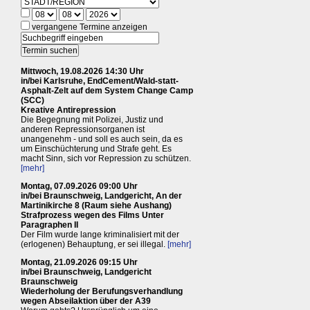
vergangene Termine anzeigen
Mittwoch, 19.08.2026 14:30 Uhr
in/bei Karlsruhe, EndCement/Wald-statt-
Asphalt-Zelt auf dem System Change Camp
(SCC)
Kreative Antirepression
Die Begegnung mit Polizei, Justiz und
anderen Repressionsorganen ist
unangenehm - und soll es auch sein, da es
um Einschüchterung und Strafe geht. Es
macht Sinn, sich vor Repression zu schützen.
[mehr]
Montag, 07.09.2026 09:00 Uhr
in/bei Braunschweig, Landgericht, An der
Martinikirche 8 (Raum siehe Aushang)
Strafprozess wegen des Films Unter
Paragraphen II
Der Film wurde lange kriminalisiert mit der
(erlogenen) Behauptung, er sei illegal.
[mehr]
Montag, 21.09.2026 09:15 Uhr
in/bei Braunschweig, Landgericht
Braunschweig
Wiederholung der Berufungsverhandlung
wegen Abseilaktion über der A39