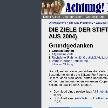
Direct-Action
Antirepression
Organisierung
Organisierung
»
Stiftung FreiRäume
»
Ziele der
DIE ZIELE DER STI
AUS 2004)
Grundgedanken
1.
Grundgedanken
2.
Allgemeine Ziele
3.
Rechtlicher Rahmen für Kreativität, Vielfalt,
4.
Vernetzung und Fortbildung
5.
Infos zur Stiftung
Die folgenden Passagen sollen die Ziele
Besonderheiten, die die Stiftung FreiRäume 
Unsere Ideen sind offen, dürfen übernommen
würden uns freuen, neben konkreten Koopera
Stiftungen usw. treten zu können.
Download eines zweiseitigen
A4-Infoblatt
sehr!)
Download einer (
A4-Seite zur FreiRäume
(PDF)