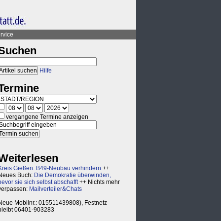
rvice
Suchen
Hilfe
Termine
vergangene Termine anzeigen
Weiterlesen
Kreis Gießen: B49-Neubau verhindern
++
Neues Buch:
Die Demokratie überwinden,
bevor sie sich selbst abschafft
++ Nichts mehr
verpassen:
Mailverteiler&Chats
Neue Mobilnr.: 015511439808), Festnetz
bleibt 06401-903283