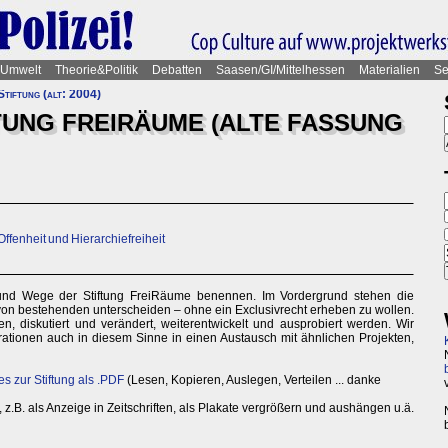
Umwelt
Theorie&Politik
Debatten
Saasen/GI/Mittelhessen
Materialien
Se
 Stiftung (alt: 2004)
FTUNG FREIRÄUME (ALTE FASSUNG
 Offenheit und Hierarchiefreiheit
 und Wege der Stiftung FreiRäume benennen. Im Vordergrund stehen die
von bestehenden unterscheiden – ohne ein Exclusivrecht erheben zu wollen.
, diskutiert und verändert, weiterentwickelt und ausprobiert werden. Wir
tionen auch in diesem Sinne in einen Austausch mit ähnlichen Projekten,
es zur Stiftung als .PDF
(Lesen, Kopieren, Auslegen, Verteilen ... danke
, z.B. als Anzeige in Zeitschriften, als Plakate vergrößern und aushängen u.ä.