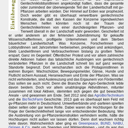
GentechniklobbyistInnen angekündigt hatten, dass die gesamte
oder zumindest der überwiegende Teil der Landwirtschaft mit gv-
Pflanzen arbeiten würden. Der Himmel auf Erden war prophezeit.
Doch weder gibt es überhaupt verwertbare gentechnische
Konstrukte, die statt den Kassen der Konzerne irgendwelchen
Menschen helfen könnten noch ist der Traum der
GentechnikerInnen von einer durchdesignten Pflanzen- und
Tierwelt überall in der Landschaft wahr geworden. Gescheitert ist
er unter anderem an der fehlenden Jubelstimmung für gekaufte
WissenschaftlerInnen, profitgeile Unternehmen und dem Sterben
bäuerlicher Landwirtschaft. Was Konzerne, ForscherInnen und
LobbyistInnen seit Jahrzehnten herbeisehen, predigen und ankündigen,
blieb LandwirtInnen und VerbraucherInnen bislang zu großen Teilen
erspart. Ganz im Gegenteil: Öffentlicher Protest und vor allem zahlreiche
direkte Aktionen haben das tatsächliche Ausbringen von gentechnisch
veränderten Pflanzen in die Landschaft schnell bis auf ganz wenige
Standorte begrenzt. Dort verschanzten sich die ProtagonistInnen in
wahren Burgen: Wachschützer, Bewegungsmelder, Gänse, Hunde und
Flutlicht sichern Aussaat, Heranwachsen und Ernte der Pflanzen. Was sie
nicht verhinderten, sind Auskreuzung und das Ergaunern von Fördermittel.
Das sollen sie auch nicht. Denn die Branche der Agro-Gentechnik lebte
davon beidem. Doch vor allem unabhängige AktivistInnen, mitunter
zusammen mit lokal Aktiven, stemmten sich gegen die gut bewachten
Areale - und gewannen am Ende. Seit 2012 sind das
AgroBioTechnikum
und die
BioTechFarm
Geschichte. 2013 gab es überhaupt kein Feld mit
gv-Pflanzen mehr in Deutschland. Umweltverbände und -parteien spielten
dabei selten oder gar keine Rolle. Dabei waren die Hochburgen für die
Frage der Gentechnikfreiheit lange von entscheidender Bedeutung. Wer
die Ausbreitung von gv-Pflanzenkonstrukten verhindern wollte, hätte die
Hochburgen nicht außen vor lassen dürfen. Denn dort wuchsen richtig
viele davon. Wahrscheinlich aber ging es
Greenpeace, BUND, NABU,
Grünen & Co.
mehr um Spenden und Wählerstimmen - und da war das