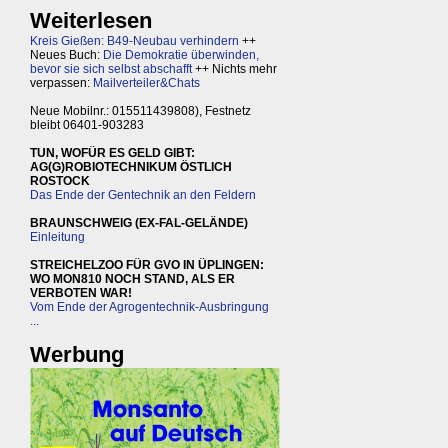
Weiterlesen
Kreis Gießen: B49-Neubau verhindern
++
Neues Buch:
Die Demokratie überwinden,
bevor sie sich selbst abschafft
++ Nichts mehr
verpassen:
Mailverteiler&Chats
Neue Mobilnr.: 015511439808), Festnetz
bleibt 06401-903283
TUN, WOFÜR ES GELD GIBT:
AG(G)ROBIOTECHNIKUM ÖSTLICH
ROSTOCK
Das Ende der Gentechnik an den Feldern
BRAUNSCHWEIG (EX-FAL-GELÄNDE)
Einleitung
STREICHELZOO FÜR GVO IN ÜPLINGEN:
WO MON810 NOCH STAND, ALS ER
VERBOTEN WAR!
Vom Ende der Agrogentechnik-Ausbringung
...
Werbung