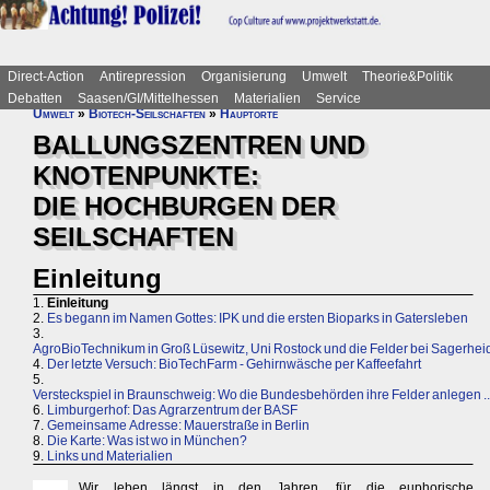
Direct-Action
Antirepression
Organisierung
Umwelt
Theorie&Politik
Debatten
Saasen/GI/Mittelhessen
Materialien
Service
Umwelt
»
Biotech-Seilschaften
»
Hauptorte
BALLUNGSZENTREN UND
KNOTENPUNKTE:
DIE HOCHBURGEN DER
SEILSCHAFTEN
Einleitung
1.
Einleitung
2.
Es begann im Namen Gottes: IPK und die ersten Bioparks in Gatersleben
3.
AgroBioTechnikum in Groß Lüsewitz, Uni Rostock und die Felder bei Sagerhei
4.
Der letzte Versuch: BioTechFarm - Gehirnwäsche per Kaffeefahrt
5.
Versteckspiel in Braunschweig: Wo die Bundesbehörden ihre Felder anlegen ..
6.
Limburgerhof: Das Agrarzentrum der BASF
7.
Gemeinsame Adresse: Mauerstraße in Berlin
8.
Die Karte: Was ist wo in München?
9.
Links und Materialien
Wir leben längst in den Jahren, für die euphorische