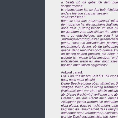
a. besitz ist, da gebe ich dem buer
sachherrschaft.
b. eigentuemer ist, so das bgb richtige
andere hiervon auszuschliessen.
soweit konsens?
dann ist aber das „nutzungsrecht“ mind
der nutzende hat die sachherrschaft und
doch dein „nutzungsrecht“ im kern n
besitzenden zum ausschluss der verfu
recht, zu entscheiden. wie sonst? g
„nutzungsrecht“ zugunsten gesellschaftli
genau solch ein individuelles „nutzungs
unabhaengig davon, ob du behauptest
gaebe. denn real ist es doch nunmal tr
an diesen beiden punkten, die beide m
wuerde ich meine kritik ansetzen und r
unterstellen. wenn es aber doch alles
position oben falsch dargestellt?
Antwort darauf:
O.K. Laß uns dieses Text als Teil ein
dazu noch mehr gleich).
Deine Beschreibung oben stimmt so. Die
strittigen. Wenn ich es richtig wahrne
(Weiterexistenz von Herrschaftsstruktu
ab. Dieses Recht wird verliehen und a
Gremien, die das Recht auch durchs
Akzeptanz (sonst werden sie abberufen –
nicht glaubt, dass es nicht anders ging 
liegt hier die Unsicherheit des Prinzi
aufhebbar oder veränderbar (einschli
wer die Durchsetzungsmittel hat, kann