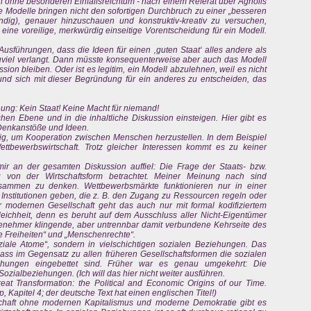
h ohne besonderen Einfallsreichtum - nach einem Referat über Agnolis
ide Modelle bringen nicht den sofortigen Durchbruch zu einer „besseren
endig), genauer hinzuschauen und konstruktiv-kreativ zu versuchen,
eine voreilige, merkwürdig einseitige Vorentscheidung für ein Modell.
n Ausführungen, dass die Ideen für einen ‚guten Staat‘ alles andere als
uviel verlangt. Dann müsste konsequenterweise aber auch das Modell
ssion bleiben. Oder ist es legitim, ein Modell abzulehnen, weil es nicht
und sich mit dieser Begründung für ein anderes zu entscheiden, das
ng: Kein Staat! Keine Macht für niemand!
schen Ebene und in die inhaltliche Diskussion einsteigen. Hier gibt es
Denkanstöße und Ideen.
dig, um Kooperation zwischen Menschen herzustellen. In dem Beispiel
tbewerbswirtschaft. Trotz gleicher Interessen kommt es zu keiner
ir an der gesamten Diskussion auffiel: Die Frage der Staats- bzw.
 von der Wirtschaftsform betrachtet. Meiner Meinung nach sind
sammen zu denken. Wettbewerbsmärkte funktionieren nur in einer
 Institutionen geben, die z. B. den Zugang zu Ressourcen regeln oder
r modernen Gesellschaft geht das auch nur mit formal kodifiziertem
eichheit, denn es beruht auf dem Ausschluss aller Nicht-Eigentümer
enehmer klingende, aber untrennbar damit verbundene Kehrseite des
he Freiheiten“ und „Menschenrechte“.
oziale Atome“, sondern in vielschichtigen sozialen Beziehungen. Das
ss im Gegensatz zu allen früheren Gesellschaftsformen die sozialen
iehungen eingebettet sind. Früher war es genau umgekehrt: Die
ozialbeziehungen. (Ich will das hier nicht weiter ausführen.
reat Transformation: the Political and Economic Origins of our Time.
mp, Kapitel 4; der deutsche Text hat einen englischen Titel!)
lschaft ohne modernen Kapitalismus und moderne Demokratie gibt es