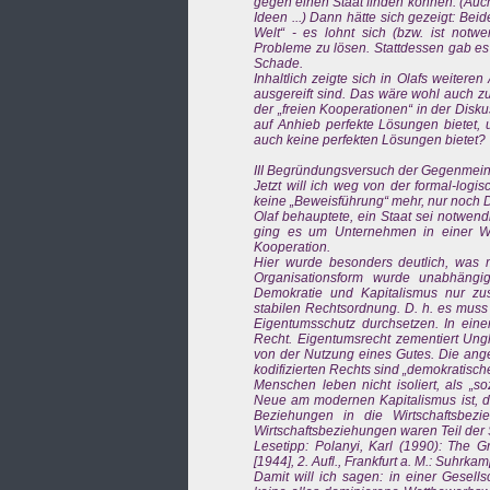
gegen einen Staat finden können. (Auc
Ideen ...) Dann hätte sich gezeigt: Be
Welt“ - es lohnt sich (bzw. ist notw
Probleme zu lösen. Stattdessen gab es 
Schade.
Inhaltlich zeigte sich in Olafs weitere
ausgereift sind. Das wäre wohl auch z
der „freien Kooperationen“ in der Disku
auf Anhieb perfekte Lösungen bietet, 
auch keine perfekten Lösungen bietet?
III Begründungsversuch der Gegenmeinu
Jetzt will ich weg von der formal-logi
keine „Beweisführung“ mehr, nur noch 
Olaf behauptete, ein Staat sei notwen
ging es um Unternehmen in einer Wet
Kooperation.
Hier wurde besonders deutlich, was m
Organisationsform wurde unabhängig
Demokratie und Kapitalismus nur zu
stabilen Rechtsordnung. D. h. es muss
Eigentumsschutz durchsetzen. In eine
Recht. Eigentumsrecht zementiert Ungl
von der Nutzung eines Gutes. Die ang
kodifizierten Rechts sind „demokratisc
Menschen leben nicht isoliert, als „s
Neue am modernen Kapitalismus ist, da
Beziehungen in die Wirtschaftsbez
Wirtschaftsbeziehungen waren Teil der S
Lesetipp: Polanyi, Karl (1990): The G
[1944], 2. Aufl., Frankfurt a. M.: Suhrka
Damit will ich sagen: in einer Gesel