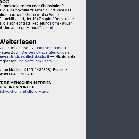
(SCC)
Demokratie retten oder überwinden?
Ist die Demokratie zu retten? Und wäre das
überhaupt gut? Gerne wird ja Winston
Churchill zitiert, der 1947 sagte: "Demokratie
ist die schlechteste Regierungsform - außer
all den anderen Formen".
[mehr]
Weiterlesen
Kreis Gießen: B49-Neubau verhindern
++
Neues Buch:
Die Demokratie überwinden,
bevor sie sich selbst abschafft
++ Nichts mehr
verpassen:
Mailverteiler&Chats
Neue Mobilnr.: 015511439808), Festnetz
bleibt 06401-903283
FREIE MENSCHEN IN FREIEN
VEREINBARUNGEN
Schwächen und offene Fragen