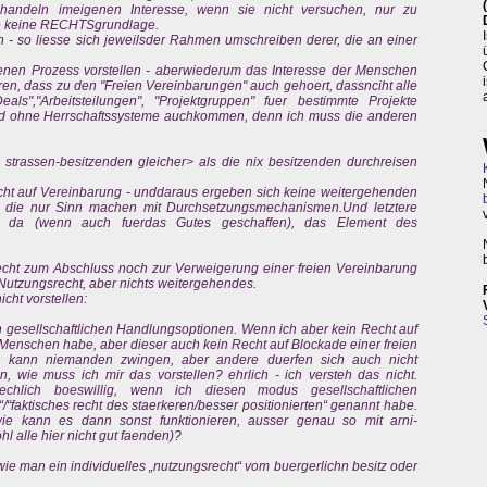
e handeln imeigenen Interesse, wenn sie nicht versuchen, nur zu
sie keine RECHTSgrundlage.
en - so liesse sich jeweilsder Rahmen umschreiben derer, die an einer
enen Prozess vorstellen - aberwiederum das Interesse der Menschen
en, dass zu den "Freien Vereinbarungen" auch gehoert, dassnciht alle
s","Arbeitsteilungen", "Projektgruppen" fuer bestimmte Projekte
und ohne Herrschaftssysteme auchkommen, denn ich muss die anderen
, strassen-besitzenden gleicher> als die nix besitzenden durchreisen
cht auf Vereinbarung - unddaraus ergeben sich keine weitergehenden
il die nur Sinn machen mit Durchsetzungsmechanismen.Und letztere
l da (wenn auch fuerdas Gutes geschaffen), das Element des
echt zum Abschluss noch zur Verweigerung einer freien Vereinbarung
Nutzungsrecht, aber nichts weitergehendes.
icht vorstellen:
 gesellschaftlichen Handlungsoptionen. Wenn ich aber kein Recht auf
nschen habe, aber dieser auch kein Recht auf Blockade einer freien
h kann niemanden zwingen, aber andere duerfen sich auch nicht
n, wie muss ich mir das vorstellen? ehrlich - ich versteh das nicht.
tsaechlich boeswillig, wenn ich diesen modus gesellschaftlichen
/“faktisches recht des staerkeren/besser positionierten“ genannt habe.
wie kann es dann sonst funktionieren, ausser genau so mit arni-
l alle hier nicht gut faenden)?
t, wie man ein individuelles „nutzungsrecht“ vom buergerlichn besitz oder