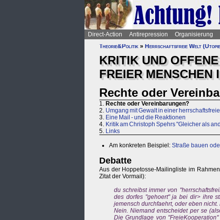
Direct-Action
Antirepression
Organisierung
Theorie&Politik
»
Herrschaftsfreie Welt (Utopi
KRITIK UND OFFENE
FREIER MENSCHEN 
Rechte oder Vereinb
1.
Rechte oder Vereinbarungen?
2.
Umgang mit Gewalt in einer herrschaftsfrei
3.
Eine Mail - und die Reaktionen
4.
Kritik am Christoph Spehrs "Gleicher als an
5.
Links
Am konkreten Beispiel:
Straße bauen oder
Debatte
Aus der Hoppetosse-Mailingliste im Rahmen d
Zitat der Vormail):
du schreibst immer von "herrschaftsfre
des dorfes "gehoert" ja bei dir> ihre s
jemensch durchfaehrt, oder eben nicht. i
Nein. Niemand entscheidet per se (als
Die Grundlage von "FreieKooperation" 