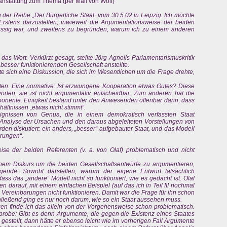
ranstaltung zum Thema (per Mail von Wolf)
g der Reihe „Der Bürgerliche Staat“ vom 30.5.02 in Leipzig. Ich möchte
Erstens darzustellen, inwieweit die Argumentationsweise der beiden
üssig war, und zweitens zu begründen, warum ich zu einem anderen
das Wort. Verkürzt gesagt, stellte Jörg Agnolis Parlamentarismuskritik
besser funktionierenden Gesellschaft anstellte.
te sich eine Diskussion, die sich im Wesentlichen um die Frage drehte,
en. Eine normative: Ist erzwungene Kooperation etwas Gutes? Diese
rten, sie ist nicht argumentativ entscheidbar. Zum anderen hat die
onente. Einigkeit bestand unter den Anwesenden offenbar darin, dass
hältnissen „etwas nicht stimmt“.
gnissen von Genua, die in einem demokratisch verfassten Staat
 Analyse der Ursachen und den daraus abgeleiteten Vorstellungen von
rden diskutiert: ein anders, „besser“ aufgebauter Staat, und das Modell
arungen“.
ise der beiden Referenten (v. a. von Olaf) problematisch und nicht
inem Diskurs um die beiden Gesellschaftsentwürfe zu argumentieren,
ende: Sowohl darstellen, warum der eigene Entwurf tatsächlich
dass das „andere“ Modell nicht so funktioniert, wie es gedacht ist. Olaf
 darauf, mit einem einfachen Beispiel (auf das ich in Teil III nochmal
e Vereinbarungen nicht funktionieren. Damit war die Frage für ihn schon
hließend ging es nur noch darum, wie so ein Staat aussehen muss.
gen finde ich das allein von der Vorgehensweise schon problematisch.
nprobe: Gibt es denn Argumente, die gegen die Existenz eines Staates
gestellt, dann hätte er ebenso leicht wie im vorherigen Fall Argumente