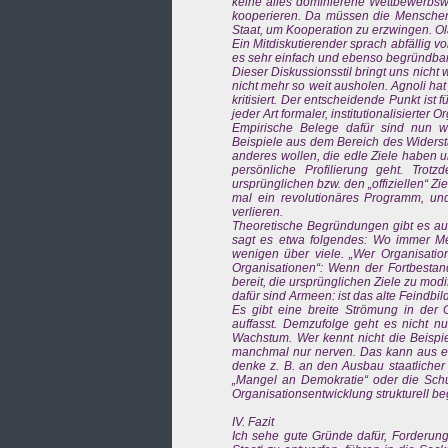
keine alles dominierene Wettbewerbswir
kooperieren. Da müssen die Menschen n
Staat, um Kooperation zu erzwingen. Ola
Ein Mitdiskutierender sprach abfällig v
es sehr einfach und ebenso begründbar
Dieser Diskussionsstil bringt uns nicht w
nicht mehr so weit ausholen. Agnoli h
kritisiert. Der entscheidende Punkt ist
jeder Art formaler, institutionalisierter 
Empirische Belege dafür sind nun w
Beispiele aus dem Bereich des Widers
anderes wollen, die edle Ziele haben 
persönliche Profilierung geht. Tro
ursprünglichen bzw. den „offiziellen“ Zie
mal ein revolutionäres Programm, un
verlieren.
Theoretische Begründungen gibt es auc
sagt es etwa folgendes: Wo immer Men
wenigen über viele. „Wer Organisatio
Organisationen“: Wenn der Fortbestand
bereit, die ursprünglichen Ziele zu mod
dafür sind Armeen: ist das alte Feindbil
Es gibt eine breite Strömung in der O
auffasst. Demzufolge geht es nicht n
Wachstum. Wer kennt nicht die Beisp
manchmal nur nerven. Das kann aus em
denke z. B. an den Ausbau staatlicher
„Mangel an Demokratie“ oder die Schu
Organisationsentwicklung strukturell b
IV. Fazit
Ich sehe gute Gründe dafür, Forderung