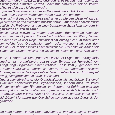
tschaft mehr. In sozialen Beziehungen ist es oft durchaus rational zu
icht gleich Altruisten werden. Jedenfalls braucht es keinen starken
f hat es sich allzu leicht gemacht.
on „naiver Schwärmerei von freien Kooperationen“. Auf dieser Ebene ist
, von „naiver Schwärmerei vom ‚guten Staat‘“ zu sprechen.
eiter. Ich will versuchen, etwas sachlicher zu bleiben. Dazu will ich gar
at ja Demokratie und Parlamentarismus schon umfassend analysiert und
 für mich, die Probleme nicht in einer bestimmten Staatsform, sondern in
Organisation an sich zu sehen.
ahrlich nicht schwer zu finden. Besonders überzeugend finde ich
tands bzw. der Opposition. Da sind schon Menschen am Werk, die was
und denen es in aller Regel zumindest am Anfang nicht um Macht oder
tzdem weicht jede Organisation mehr oder weniger stark von den
len ab. Bei Parteien ist dies offensichtlich: die SPD hatte vor langer Zeit
d über die Grünen möchte ich an dieser Stelle gar kein Wort mehr
h. Z. B. Robert Michels „ehernes Gesetz der Oligarchie“. Sinngemäß
schen sich organisieren, gibt es eine Tendenz zur Herrschaft von
n sagt, sagt Oligarchie“. Oder Selznicks These vom „Eigenleben der
 einer Organisation bedroht ist, sind die in ihr handelnden Akteure
ifizieren, wenn sie die Organisation dadurch retten können. Ein Beispiel
d weg, wird garantiert ein neues konstruiert.
rganisationsforschung, die Organisationen als „natürliche Systeme“
ur um den Fortbestand von Organisationen, sondern auch um stetes
iele von ausufernden Bürokratien. Im Umgang mit Behörden mag das
anzipatorischer Sicht aber auch ganz schön gefährlich werden - ich
 Überwachungssysteme. Das ist für mich kein „Schönheitsfehler“ oder
ld „böser“ Menschen wie Otto Schily, sondern aus der Dynamik der
egründbar.
en nach einem „starken Staat“ abzulehnen. Versuche, einen ‚idealen