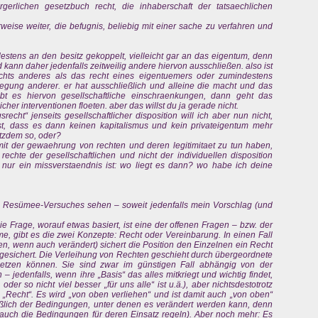
gerlichen gesetzbuch recht, die inhaberschaft der tatsaechlichen
rweise weiter, die befugnis, beliebig mit einer sache zu verfahren und
estens an den besitz gekoppelt, vielleicht gar an das eigentum, denn
 kann daher jedenfalls zeitweilig andere hiervon ausschließen. also ist
ichts anderes als das recht eines eigentuemers oder zumindestens
egung anderer. er hat ausschließlich und alleine die macht und das
ibt es hiervon gesellschaftliche einschraenkungen, dann geht das
cher interventionen floeten. aber das willst du ja gerade nicht.
recht“ jenseits gesellschaftlicher disposition will ich aber nun nicht,
, dass es dann keinen kapitalismus und kein privateigentum mehr
otzdem so, oder?
it der gewaehrung von rechten und deren legitimitaet zu tun haben,
echte der gesellschaftlichen und nicht der individuellen disposition
 nur ein missverstaendnis ist: wo liegt es dann? wo habe ich deine
es Resümee-Versuches sehen – soweit jedenfalls mein Vorschlag (und
 Frage, worauf etwas basiert, ist eine der offenen Fragen – bzw. der
hme, gibt es die zwei Konzepte: Recht oder Vereinbarung. In einen Fall
ren, wenn auch verändert) sichert die Position den Einzelnen ein Recht
bgesichert. Die Verleihung von Rechten geschieht durch übergeordnete
etzen können. Sie sind zwar im günstigen Fall abhängig von der
 jedenfalls, wenn ihre „Basis“ das alles mitkriegt und wichtig findet,
oder so nicht viel besser „für uns alle“ ist u.ä.), aber nichtsdestotrotz
ps „Recht“. Es wird „von oben verliehen“ und ist damit auch „von oben“
eßlich der Bedingungen, unter denen es verändert werden kann, denn
 auch die Bedingungen für deren Einsatz regeln). Aber noch mehr: Es