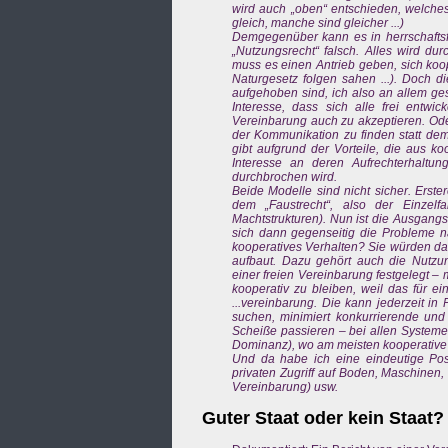
wird auch „oben“ entschieden, welches 
gleich, manche sind gleicher ...)
Demgegenüber kann es in herrschafts
„Nutzungsrecht“ falsch. Alles wird dur
muss es einen Antrieb geben, sich koope
Naturgesetz folgen sahen ...). Doch d
aufgehoben sind, ich also an allem ges
Interesse, dass sich alle frei entwi
Vereinbarung auch zu akzeptieren. Ode
der Kommunikation zu finden statt dem 
gibt aufgrund der Vorteile, die aus 
Interesse an deren Aufrechterhaltu
durchbrochen wird.
Beide Modelle sind nicht sicher. Erst
dem „Faustrecht“, also der Einzelf
Machtstrukturen). Nun ist die Ausgangsf
sich dann gegenseitig die Probleme
kooperatives Verhalten? Sie würden da
aufbaut. Dazu gehört auch die Nutzu
einer freien Vereinbarung festgelegt –
kooperativ zu bleiben, weil das für ei
...vereinbarung. Die kann jederzeit in
suchen, minimiert konkurrierende und
Scheiße passieren – bei allen System
Dominanz), wo am meisten kooperativ
Und da habe ich eine eindeutige Posi
privaten Zugriff auf Boden, Maschinen,
Vereinbarung) usw.
Guter Staat oder kein Staat?