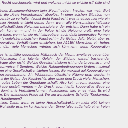
Recht durchgesetzt wird und welches „nicht so wichtig ist“ (alle sind
freien Zusammenhängen kein „Recht“ geben. Insofern war mein Wort
ch die „Freie Vereinbarung“ abgelöst. In einer solchen Situation nun
rativ zu verhalten (sonst droht Faustrecht, was ja einige hier wie ein
ieser Antrieb entsteht genau dann, wenn alle Herrschaftsverhältnisse
ellschaftlichen Reichtum partizipiere, der entsteht. Dann habe ich ein
ckeln können – und in der Folge ist die Neigung groß, eine freie
r dann, wenn ich sie nicht akzeptiere, auch dafür kooperative Formen
(zweifelsfrei möglichen Faustrecht – die Gefahr dafür bleibt, aber es
kooperativen Verhältnissen entstehen, bei ALLEN Menschen ein hohes
ng, d.h. viele Menschen würden sich kümmern, wenn Kooperation
eres ist anfällig gegenüber Mißbrauch der Macht, zweiteres gegenüber
alldominanz (mit latenter Gefahr der Bildung darauf basierender
rage aber nicht: Welche Gesellschaftsform ist hundertprozentig ... und
 nachweisen? Sondern: Welche Rahmenbedingungen fördern maximal
nn eine Gesellschaft entstehen lassen, die maximal auf Kooperationen
ngsvereinbarung, d.h. Wohnraum, öffentliche Räume usw. werden in
 mit der Gefahr des Faustrechts, aber unter dem Druck vieler Menschen,
n gutes Leben die Grundlage schafft. Also kein ...recht, sondern eine
 Frage gestellt werden – der Druck, auch hierfür kooperative Wege zu
 dominante Verhaltensformen. Ausradieren wird er es nicht. Es wird
en. Die spannende Frage ist: Wo am wenigstens Scheiße (Konkurrenz,
e Handlungen?
tion: Dann, wenn es keine Herrschaftsstrukturen mehr gibt, keinen
 Rohstoffe usw. im konkurrierenden Sinne (also außerhalb einer freien