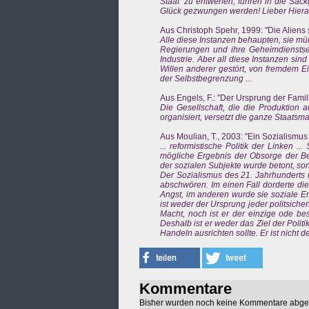
Staat‘ zu entwerfen, führen in die Sa
Glück gezwungen werden! Lieber Hierar
Aus Christoph Spehr, 1999: "Die Aliens 
Alle diese Instanzen behaupten, sie mü
Regierungen und ihre Geheimdienstse
Industrie. Aber all diese Instanzen sin
Willen anderer gestört, von fremdem 
der Selbstbegrenzung ...
Aus Engels, F.: "Der Ursprung der Famili
Die Gesellschaft, die die Produktion 
organisiert, versetzt die ganze Staats
Aus Moulian, T., 2003: "Ein Sozialismus 
... reformistische Politik der Linken .
mögliche Ergebnis der Obsorge der Beh
der sozialen Subjekte wurde betont, so
Der Sozialismus des 21. Jahrhunderts m
abschwören. Im einen Fall dorderte die
Angst, im anderen wurde sie soziale En
ist weder der Ursprung jeder politsic
Macht, noch ist er der einzige ode bes
Deshalb ist er weder das Ziel der Polit
Handeln ausrichten sollte. Er ist nicht d
Kommentare
Bisher wurden noch keine Kommentare abg