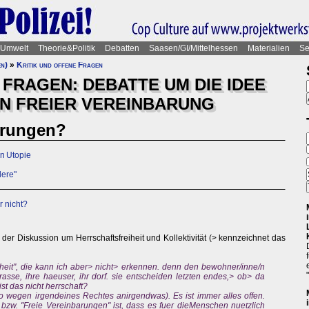
Umwelt
Theorie&Politik
Debatten
Saasen/GI/Mittelhessen
Materialien
Se
en)
»
Kritik und offene Fragen
 FRAGEN: DEBATTE UM DIE IDEE
IN FREIER VEREINBARUNG
arungen?
en Utopie
dere"
 nicht?
er Diskussion um Herrschaftsfreiheit und Kollektivität (> kennzeichnet das
iheit", die kann ich aber> nicht> erkennen. denn den bewohner/inne/n
trasse, ihre haeuser, ihr dorf. sie entscheiden letzten endes,> ob> da
st das nicht herrschaft?
o wegen irgendeines Rechtes anirgendwas). Es ist immer alles offen.
bzw. "Freie Vereinbarungen" ist, dass es fuer dieMenschen nuetzlich