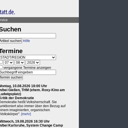
rvice
Suchen
Hilfe
Termine
vergangene Termine anzeigen
Montag, 10.08.2026 18:00 Uhr
in/bei Gießen, THM (ehem. Roxy-Kino am
Ludwigsplatz)
Kritik der Demokratie
Demokratie heißt Volksherrschaft. Sie
funktioniert also immer über den Bezug auf
einem imaginierten, organischen
"Volkskörper".
[mehr]
Mittwoch, 19.08.2026 16:30 Uhr
in/bei Karlsruhe, System Change Camp