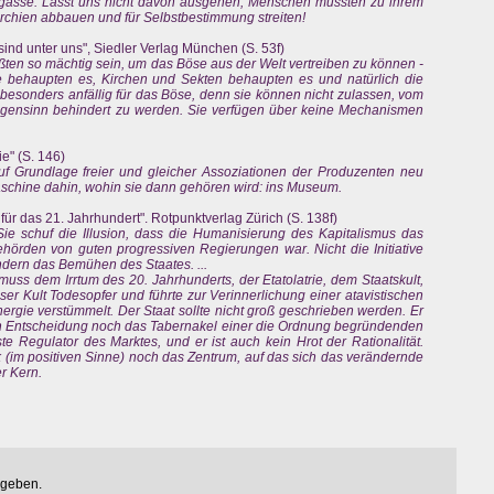
ckgasse. Lasst uns nicht davon ausgehen, Menschen müssten zu ihrem
chien abbauen und für Selbstbestimmung streiten!
sind unter uns", Siedler Verlag München (S. 53f)
ßten so mächtig sein, um das Böse aus der Welt vertreiben zu können -
 behaupten es, Kirchen und Sekten behaupten es und natürlich die
d besonders anfällig für das Böse, denn sie können nicht zulassen, vom
Eigensinn behindert zu werden. Sie verfügen über keine Mechanismen
e" (S. 146)
auf Grundlage freier und gleicher Assoziationen der Produzenten neu
maschine dahin, wohin sie dann gehören wird: ins Museum.
für das 21. Jahrhundert". Rotpunktverlag Zürich (S. 138f)
.. Sie schuf die Illusion, dass die Humanisierung des Kapitalismus das
örden von guten progressiven Regierungen war. Nicht die Initiative
ndern das Bemühen des Staates. ...
uss dem Irrtum des 20. Jahrhunderts, der Etatolatrie, dem Staatskult,
ser Kult Todesopfer und führte zur Verinnerlichung einer atavistischen
ergie verstümmelt. Der Staat sollte nicht groß geschrieben werden. Er
hen Entscheidung noch das Tabernakel einer die Ordnung begründenden
te Regulator des Marktes, und er ist auch kein Hrot der Rationalität.
ik (im positiven Sinne) noch das Zentrum, auf das sich das verändernde
er Kern.
egeben.