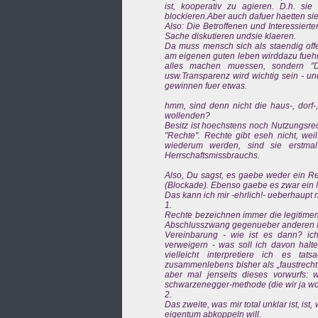
ist, kooperativ zu agieren. D.h. si
blockieren.Aber auch dafuer haetten 
Also: Die Betroffenen und Interessiert
Sache diskutieren undsie klaeren.
Da muss mensch sich als staendig off
am eigenen guten leben wirddazu fuehr
alles machen muessen, sondern "Deal
usw.Transparenz wird wichtig sein - 
gewinnen fuer etwas.
hmm, sind denn nicht die haus-, dorf-
wollenden?
Besitz ist hoechstens noch Nutzungsre
"Rechte". Rechte gibt eseh nicht, we
wiederum werden, sind sie erstma
Herrschaftsmissbrauchs.
Also, Du sagst, es gaebe weder ein R
(Blockade). Ebenso gaebe es zwar ein 
Das kann ich mir -ehrlich!- ueberhaupt n
1.
Rechte bezeichnen immer die legitimen
Abschlusszwang gegenueber anderen Me
Vereinbarung - wie ist es dann? ic
verweigern - was soll ich davon halte
vielleicht interpretiere ich es ta
zusammenlebens bisher als „faustrecht“
aber mal jenseits dieses vorwurfs: 
schwarzenegger-methode (die wir ja woh
2.
Das zweite, was mir total unklar ist, is
eigentum abkoppeln will.