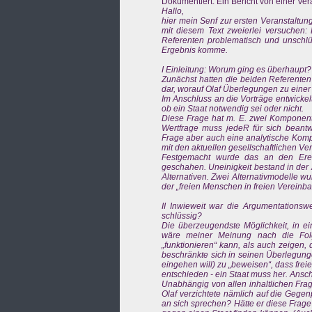
Dokumentiert: Ein Bericht von einer Ve
Hallo,
hier mein Senf zur ersten Veranstaltun
mit diesem Text zweierlei versuchen: 
Referenten problematisch und unschl
Ergebnis komme.
I Einleitung: Worum ging es überhaupt?
Zunächst hatten die beiden Referenten 
dar, worauf Olaf Überlegungen zu einer 
Im Anschluss an die Vorträge entwickel
ob ein Staat notwendig sei oder nicht.
Diese Frage hat m. E. zwei Komponent
Wertfrage muss jedeR für sich beantwo
Frage aber auch eine analytische Komp
mit den aktuellen gesellschaftlichen Ver
Festgemacht wurde das an den Erei
geschahen. Uneinigkeit bestand in der
Alternativen. Zwei Alternativmodelle wu
der „freien Menschen in freien Vereinb
II Inwieweit war die Argumentationswe
schlüssig?
Die überzeugendste Möglichkeit, in e
wäre meiner Meinung nach die Folg
„funktionieren“ kann, als auch zeigen, 
beschränkte sich in seinen Überlegungen
eingehen will) zu „beweisen“, dass frei
entschieden - ein Staat muss her. Ansc
Unabhängig von allen inhaltlichen Fra
Olaf verzichtete nämlich auf die Gege
an sich sprechen? Hätte er diese Frage 