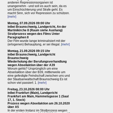
anderen Repressionsorganen ist
unangenehm - und soll es auch sein, da es
um Einschüchterung und Strafe geht. Es
macht Sinn, sich vor Repression zu schützen.
[mehr]
Montag, 07.09.2026 09:00 Uhr
in/bei Braunschweig, Landgericht, An der
Martinikirche 8 (Raum siehe Aushang)
Strafprozess wegen des Films Unter
Paragraphen II
Der Film wurde lange kriminalisiert mit der
(erlogenen) Behauptung, er sei illegal.
[mehr]
Montag, 21.09.2026 09:15 Uhr
in/bei Braunschweig, Landgericht
Braunschweig
Wiederholung der Berufungsverhandlung
wegen Abseilaktion über der A39
Worum gehts? Ursprünglich um eine
Abseilaktion über der B39, mittlerweile um
eine gefestigte Feindschaft zwischen uns und
der Staatsanwaltschaft Braunschweig Es ist
schon viel passiert: 1.
[mehr]
Freitag, 23.10.2026 08:00 Uhr
in/bei Frankfurt (Main), Landgericht
Frankfurt am Main, Hammelsgasse 1 (Saal
17, 1. Stock)
Prozess wegen Abseilaktion am 26.10.2020
über A5
In der ersten Instanz im Strafprozess wegen