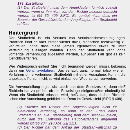
179: Zustellung
(1) Der Strafbefehl muss dem Angeklagten förmlich zustellt
werden, wenn er ihm nicht von dem Richter bekannt gemacht
worden ist (§§ 35, 409 StPO). Es genügt nicht, dass ein
Beamter der Geschäftsstelle dem Angeklagten den Strafbefehl
eröffnet.
Hintergrund
Der Strafbefehl ist ein Versuch von Verfahrensbeschleunigungen.
Praktisch führt er aber immer wieder dazu, Menschen rechtskräftig zu
verurteilen, ohne dass diese jemals irgendwann etwas zu ihrer
Verteidigung aussagen konnten. Denn der Strafbefehl kann ohne
vorherige Vernehmung zugesandt werden, auf jeden Fall gibt es kein
Gerichtsverfahren.
Wer Widerspruch einlegt (der nicht begründet werden muss), bekommt
dann ein
Gerichtsverfahren
. Das verläuft ganz normal (also wie ein
Verfahren ohne vorherigen Strafbefehl) mit einer Ausnahme: Kommt die
angeklagte Person nicht, so wird einfach der Widerspruch verworfen.
Die Vorverurteilung ergibt sich auch aus dem Gesetzestext, denn einE
RichterIn hat zu prüfen, ob die Beweislage einigermaßen eindeutig ist.
Wenn ein Strafbefehl erlassen wird, heißt das, dass die/der RichterIn
schon eine Vormeinung gebildet hat. Denn im Gesetz steht (StPO § 408):
(2) Erachtet der Richter den Angeschuldigten nicht für
hinreichend verdächtig, so lehnt er den Erlaß eines
Strafbefehls ab. Die Entscheidung steht dem Beschluß gleich,
durch den die Eröffnung des Hauptverfahrens abgelehnt
worden ist (§§ 204, 210 Abs. 2,§ 211).
(3) Der Richter hat dem Antrag der Staatsanwaltschaft zu