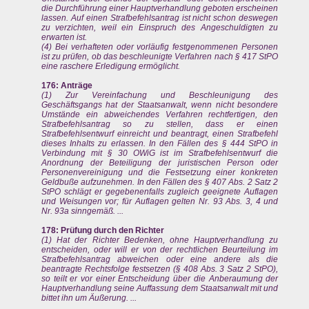
die Durchführung einer Hauptverhandlung geboten erscheinen
lassen. Auf einen Strafbefehlsantrag ist nicht schon deswegen
zu verzichten, weil ein Einspruch des Angeschuldigten zu
erwarten ist.
(4) Bei verhafteten oder vorläufig festgenommenen Personen
ist zu prüfen, ob das beschleunigte Verfahren nach § 417 StPO
eine raschere Erledigung ermöglicht.
176: Anträge
(1) Zur Vereinfachung und Beschleunigung des
Geschäftsgangs hat der Staatsanwalt, wenn nicht besondere
Umstände ein abweichendes Verfahren rechtfertigen, den
Strafbefehlsantrag so zu stellen, dass er einen
Strafbefehlsentwurf einreicht und beantragt, einen Strafbefehl
dieses Inhalts zu erlassen. In den Fällen des § 444 StPO in
Verbindung mit § 30 OWiG ist im Strafbefehlsentwurf die
Anordnung der Beteiligung der juristischen Person oder
Personenvereinigung und die Festsetzung einer konkreten
Geldbuße aufzunehmen. In den Fällen des § 407 Abs. 2 Satz 2
StPO schlägt er gegebenenfalls zugleich geeignete Auflagen
und Weisungen vor; für Auflagen gelten Nr. 93 Abs. 3, 4 und
Nr. 93a sinngemäß. ...
178: Prüfung durch den Richter
(1) Hat der Richter Bedenken, ohne Hauptverhandlung zu
entscheiden, oder will er von der rechtlichen Beurteilung im
Strafbefehlsantrag abweichen oder eine andere als die
beantragte Rechtsfolge festsetzen (§ 408 Abs. 3 Satz 2 StPO),
so teilt er vor einer Entscheidung über die Anberaumung der
Hauptverhandlung seine Auffassung dem Staatsanwalt mit und
bittet ihn um Äußerung. ...