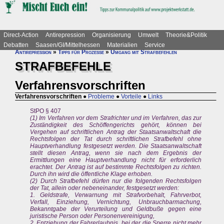
Direct-Action
Antirepression
Organisierung
Umwelt
Theorie&Politik
Debatten
Saasen/GI/Mittelhessen
Materialien
Service
Antirepression
»
Tipps für Prozesse
»
Umgang mit Strafbefehlen
STRAFBEFEHLE
Verfahrensvorschriften
Verfahrensvorschriften
●
Probleme
●
Vorteile
●
Links
StPO § 407
(1) Im Verfahren vor dem Strafrichter und im Verfahren, das zur
Zuständigkeit des Schöffengerichts gehört, können bei
Vergehen auf schriftlichen Antrag der Staatsanwaltschaft die
Rechtsfolgen der Tat durch schriftlichen Strafbefehl ohne
Hauptverhandlung festgesetzt werden. Die Staatsanwaltschaft
stellt diesen Antrag, wenn sie nach dem Ergebnis der
Ermittlungen eine Hauptverhandlung nicht für erforderlich
erachtet. Der Antrag ist auf bestimmte Rechtsfolgen zu richten.
Durch ihn wird die öffentliche Klage erhoben.
(2) Durch Strafbefehl dürfen nur die folgenden Rechtsfolgen
der Tat, allein oder nebeneinander, festgesetzt werden:
1. Geldstrafe, Verwarnung mit Strafvorbehalt, Fahrverbot,
Verfall, Einziehung, Vernichtung, Unbrauchbarmachung,
Bekanntgabe der Verurteilung und Geldbuße gegen eine
juristische Person oder Personenvereinigung,
2. Entziehung der Fahrerlaubnis, bei der die Sperre nicht mehr