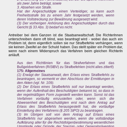
als zwei Jahre beträgt, sowie
3. Absehen von Strafe.
Hat der Angeschuldigte einen Verteidiger, so kann auch
Freiheitsstrafe bis zu einem Jahr festgesetzt werden, wenn
deren Vollstreckung zur Bewährung ausgesetzt wird.
(3) Der vorherigen Anhörung des Angeschuldigten durch das
Gericht (§ 33 Abs. 3) bedarf es nicht.
Antreiber bei dem Ganzen ist die Staatsanwaltschaft. Die RichterInnen
unterschreiben dann oft blind, was beantragt wird - wobei das auch ein
Problem ist, denn eigentlich sollen sie nur Strafbefehle verhängen, wenn
sie keinen Zweifel an der Schuld haben. Das stellt später ein Problem dar,
wenn nach einem Widerspruch das Verfahren beim gleichen RichterIn
anläuft.
Aus den Richtlinien für das Strafverfahren und das
Bußgeldverfahren (RiStBV) zu Strafbefehlen (nicht alles zitiert!)
175: Allgemeines
(1) Erwägt der Staatsanwalt, den Erlass eines Strafbefehls zu
beantragen, so vermerkt er den Abschluss der Ermittlungen in
den Akten (vgl. Nr. 109).
(2) Der Erlass eines Strafbefehls soll nur beantragt werden,
wenn der Aufenthalt des Beschuldigten bekannt ist, so dass in
der regelmäßigen Form zugestellt werden kann. Sonst ist das
Verfahren vorläufig einzustellen oder, wenn sich die
Abwesenheit des Beschuldigten erst nach dem Antrag auf
Erlass des Strafbefehls herausgestellt hat, die vorläufige
Einstellung des Verfahrens (§ 205 StPO) zu beantragen.
(3) Im Übrigen soll von dem Antrag auf Erlass eines
Strafbefehls nur abgesehen werden, wenn die vollständige
Aufklärung aller für die Rechtsfolgenbestimmung wesentlichen
Umstände oder Gründe der Spezial- oder Generalprävention