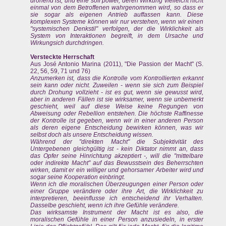
drohend ist, und eine soff power, deren Wirkung vielleicht nicht
einmal von dem Betroffenen wahrgenommen wird, so dass er
sie sogar als eigenen Antrieb auffassen kann. Diese
komplexen Systeme können wir nur verstehen, wenn wir einen
"systemischen Denkstil" verfolgen, der die Wirklichkeit als
System von Interaktionen begreift, in dem Ursache und
Wirkungsich durchdringen.
Versteckte Herrschaft
Aus José Antonio Marina (2011), "Die Passion der Macht" (S.
22, 56, 59, 71 und 76)
Anzumerken ist, dass die Kontrolle vom Kontrollierten erkannt
sein kann oder nicht. Zuweilen - wenn sie sich zum Beispiel
durch Drohung vollzieht - ist es gut, wenn sie gewusst wird,
aber in anderen Fällen ist sie wirksamer, wenn sie unbemerkt
geschieht, weil auf diese Weise keine Regungen von
Abweisung oder Rebellion entstehen. Die höchste Raffinesse
der Kontrolle ist gegeben, wenn wir in einer anderen Person
als deren eigene Entscheidung bewirken können, was wir
selbst doch als unsere Entscheidung wissen.
Während der "direkten Macht" die Subjektivität des
Untergebenen gleichgültig ist - kein Diktator nimmt an, dass
das Opfer seine Hinrichtung akzeptiert -, will die "mittelbare
oder indirekte Macht" auf das Bewusstsein des Beherrschten
wirken, damit er ein williger und gehorsamer Arbeiter wird und
sogar seine Kooperation einbringt.
Wenn ich die moralischen Überzeugungen einer Person oder
einer Gruppe verändere oder ihre Art, die Wirklichkeit zu
interpretieren, beeinflusse ich entscheidend ihr Verhalten.
Dasselbe geschieht, wenn ich ihre Gefühle verändere.
Das wirksamste Instrument der Macht ist es also, die
moralischen Gefühle in einer Person anzusiedeln, in erster