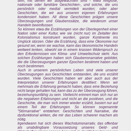
sein, mit denen wir aufgewachsen sind - etwa religiöse,
nationale oder familiäre Geschichten-, und solche, die uns
persönlich oder medial vermittelt wurden; oder aber
Geschichten, die wir aus unseren eigenen Erfahrungen
kondensiert haben. All diese Geschichten prägen unsere
Überzeugungen und Glaubenssätze, die wiederum unser
Handeln beeinflussen.
So können etwa die Erzählungen von der Überlegenheit einer
Nation oder einer Kultur, wie sie (nicht nur) im Zeitalter des
Kolonialismus konstruiert wurden, ganze Kontinente ins
Unglück stürzen. Oder die Erzählung, dass eine Ökonomie nur
gesund sei, wenn sie wachse, kann das ökonomische Handeln
weltweit lenken, obwohl sie in einem krassen Widerspruch zu
den Erfordernissen von Klima- und Umweltschutz steht. Aus
solchen Erzählungen haben sich Glaubensnarrative gebildet,
die die Überzeugungen ganzer Epochen bestimmt haben und
noch bestimmen.
Auch in unserem persönlichen Leben sind viele unserer
Überzeugungen aus Geschichten entstanden, die uns erzählt
wurden. Viele Geschichten haben wir aber auch aus der
Interpretation unserer Erfahrungen destilliert: Wenn wir
mehrmals die Erfahrung gemacht haben, dass eine Beziehung
nicht lange gehalten hat, kann das zu der Überzeugung führen,
beziehungsunfähig zu sein. Vielleicht erinnert man sich nur an
die negativen Erfahrungen und nicht an die positiven, und die
Geschichte, die man sich immer wieder erzählt, basiert nur auf
einem Teil der Erfahrungen. So können sogenannte
"Störnarrative" entstehen: Geschichten und Narrative, die
dysfunktional wirken, die mir das Leben schwerer machen als
nötig.
Irgendwann hat sich dieses Wachstumsnarrativ, das offenbar
als unabdingbare Voraussetzung unseres Geld- und