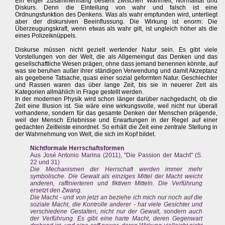
Ein enger Zusammenhang besteht zwischen Wahrheit, Normalität und
Diskurs. Denn die Einteilung von wahr und falsch ist eine
Ordnungsfunktion des Denkens. Was als wahr empfunden wird, unterliegt
aber der diskursiven Beeinflussung. Die Wirkung ist enorm: Die
Überzeugungskraft, wenn etwas als wahr gilt, ist ungleich höher als die
eines Polizeiknüppels.
Diskurse müssen nicht gezielt wertender Natur sein. Es gibt viele
Vorstellungen von der Welt, die als Allgemeingut das Denken und das
gesellschaftliche Wesen prägen, ohne dass jemand benennen könnte, auf
was sie beruhen außer ihrer ständigen Verwendung und damit Akzeptanz
als gegebene Tatsache, quasi einer sozial geformten Natur. Geschlechter
und Rassen waren das über lange Zeit, bis sie in neuerer Zeit als
Kategorien allmählich in Frage gestellt werden.
In der modernen Physik wird schon länger darüber nachgedacht, ob die
Zeit eine Illusion ist. Sie wäre eine wirkungsvolle, weil nicht nur überall
vorhandene, sondern für das gesamte Denken der Menschen prägende,
weil der Mensch Erlebnisse und Erwartungen in der Regel auf einer
gedachten Zeitleiste einordnet. So erhält die Zeit eine zentrale Stellung in
der Wahrnehmung von Welt, die sich im Kopf bildet.
Nichtformale Herrschaftsformen
Aus José Antonio Marina (2011), "Die Passion der Macht" (S.
22 und 31)
Die Mechanismen der Herrschaft werden immer mehr
symbolische. Die Gewalt als einziges Mittel der Macht weicht
anderen, raffinierteren und fiktiven Mitteln. Die Verführung
ersetzt den Zwang.
Die Macht - und von jetzt an beziehe ich mich nur noch auf die
soziale Macht, die Kontrolle anderer - hat viele Gesichter und
verschiedene Gestalten, nicht nur der Gewalt, sondern auch
der Verführung. Es gibt eine harte Macht, deren Gegenwart