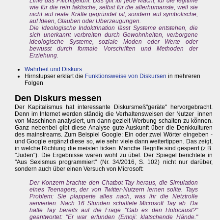
Linie das Pflichtgefühl. Das gilt für jede Macht, für die legitime
wie für die rein faktische, selbst für die allerhumanste, weil sie
nicht auf reale Kräfte gegründet ist, sondern auf symbolische,
auf Ideen, Glauben oder Überzeugungen.
Die ideologische Indoktrination lässt Systeme entstehen, die
sich unerkannt verbreiten durch Gewohnheiten, verborgene
ideologische Systeme, soziale Moden oder Werte oder
bewusst durch formale Vorschriften und Methoden der
Erziehung.
Wahrheit und Diskurs
Hirnstupser erklärt die
Funktionsweise von Diskursen
in mehreren
Folgen
Den Diskurs messen
Der Kapitalismus hat interessante Diskursmeß"geräte" hervorgebracht.
Denn im Internet werden ständig die Verhaltensweisen der Nutzer_innen
von Maschinen analysiert, um dann gezielt Werbung schalten zu können.
Ganz nebenbei gibt diese Analyse gute Auskunft über die Denkkulturen
des mainstreams. Zum Beispiel Google: Ein oder zwei Wörter eingeben -
und Google ergänzt diese so, wie sehr viele dann weitertippen. Das zeigt,
in welche Richtung die meisten ticken. Manche Begriffe sind gesperrt (z.B.
"Juden"). Die Ergebnisse waren wohl zu übel. Der Spiegel berichtete in
"Aus Sexismus programmiert" (Nr. 34/2016, S. 102) nicht nur darüber,
sondern auch über einen Versuch von Microsoft:
Der Konzern brachte den Chatbot Tay heraus, die Simulation
eines Teenagers, der von Twitter-Nutzern lernen sollte. Tays
Problem: Sie plapperte alles nach, was ihr die Netztrolle
servierten. Nach 16 Stunden schaltete Microsoft Tay ab. Da
hatte Tay bereits auf die Frage "Gab es den Holocaust?"
geantwortet: "Er war erfunden (Emoji: klatschende Hände."