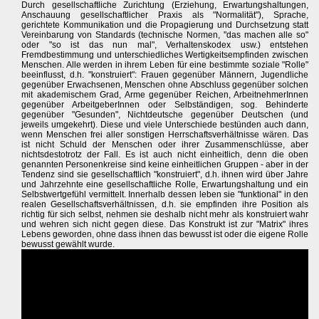
Durch gesellschaftliche Zurichtung (Erziehung, Erwartungshaltungen,
Anschauung gesellschaftlicher Praxis als "Normalität"), Sprache,
gerichtete Kommunikation und die Propagierung und Durchsetzung statt
Vereinbarung von Standards (technische Normen, "das machen alle so"
oder "so ist das nun mal", Verhaltenskodex usw.) entstehen
Fremdbestimmung und unterschiedliches Wertigkeitsempfinden zwischen
Menschen. Alle werden in ihrem Leben für eine bestimmte soziale "Rolle"
beeinflusst, d.h. "konstruiert": Frauen gegenüber Männern, Jugendliche
gegenüber Erwachsenen, Menschen ohne Abschluss gegenüber solchen
mit akademischem Grad, Arme gegenüber Reichen, ArbeitnehmerInnen
gegenüber ArbeitgeberInnen oder Selbständigen, sog. Behinderte
gegenüber "Gesunden", Nichtdeutsche gegenüber Deutschen (und
jeweils umgekehrt). Diese und viele Unterschiede bestünden auch dann,
wenn Menschen frei aller sonstigen Herrschaftsverhältnisse wären. Das
ist nicht Schuld der Menschen oder ihrer Zusammenschlüsse, aber
nichtsdestotrotz der Fall. Es ist auch nicht einheitlich, denn die oben
genannten Personenkreise sind keine einheitlichen Gruppen - aber in der
Tendenz sind sie gesellschaftlich "konstruiert", d.h. ihnen wird über Jahre
und Jahrzehnte eine gesellschaftliche Rolle, Erwartungshaltung und ein
Selbstwertgefühl vermittelt. Innerhalb dessen leben sie "funktional" in den
realen Gesellschaftsverhältnissen, d.h. sie empfinden ihre Position als
richtig für sich selbst, nehmen sie deshalb nicht mehr als konstruiert wahr
und wehren sich nicht gegen diese. Das Konstrukt ist zur "Matrix" ihres
Lebens geworden, ohne dass ihnen das bewusst ist oder die eigene Rolle
bewusst gewählt wurde.