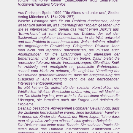
solche Harmonie bleibe Emanzipation trotz zeitweiligen
Richtwertcharakters folgenlos.
Aus Christoph Spehr, 1999: "Die Aliens sind unter uns", Siedler
Verlag München (S. 154+228+257)
Welche Lösungen sich für ein Problem durchsetzen, hängt
wesentlich davon ab, was überhaupt als Problem gesehen und
wie es interpretiert wird; genau das macht einen Diskurs aus.
"Entwicklung" ist zum Beispiel ein Diskurs, der auf den
Sachverhalt ungleicher Lebenschancen in der Welt antwortet
und das Problem in einer bestimmten Weise definiert, nämlich
als ungenügende Entwicklung. Erfolgreiche Diskurse kann
man nicht rein repressiv durchsetzuen, sie müssen auch
Anknüpfungen für die Erfahrungen und Interessen der
Beherrschten und der KritikerInnen bieten. Dafür bietet die
repressive Toleranz ideale Voraussetzungen. Öffentliche Kritik
ist zulässig und ermöglicht es, potentielle Rohrkrepierer
schnell vom Markt zu nehmen; die ungleiche Verteilung der
Ressourcen gerantiert wiederum, dass die Ausgestaltung des
Diskurses in eine Richtung geht, die den herrschenden
Interessen entgegenkommt.
Es gibt keinen Ort außerhalb der sozialen Konstruktion der
Wirklichkeit. Welche Geschichte erzählt wird, hat mit Macht zu
tun. Die Macht legt fest, was wahr ist. Sie bestimmt nicht nur die
Lösungen, sie formuliert auch die Fragen und definiert die
Probleme.
Deshalb besagt die Abwesenheit sichtbarer Gewalt nicht, dass
die Zustände herrschaftsfrei wären. Jene furchtbaren Familien,
in denen die Kinder der Autorität der Eltern folgen, "ohne dass
man sie je hätte zwingen müssen", sind typische Beispiele.
Die Diskurse sind keine reine Theorie. Sie sind eine Praxis. Sie
leiten heute das Handeln internationaler Institutionen und