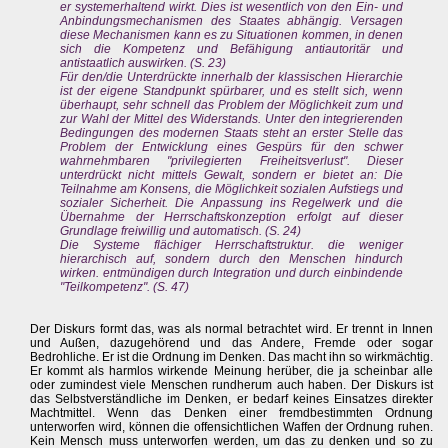
er systemerhaltend wirkt. Dies ist wesentlich von den Ein- und
Anbindungsmechanismen des Staates abhängig. Versagen
diese Mechanismen kann es zu Situationen kommen, in denen
sich die Kompetenz und Befähigung antiautoritär und
antistaatlich auswirken. (S. 23)
Für den/die Unterdrückte innerhalb der klassischen Hierarchie
ist der eigene Standpunkt spürbarer, und es stellt sich, wenn
überhaupt, sehr schnell das Problem der Möglichkeit zum und
zur Wahl der Mittel des Widerstands. Unter den integrierenden
Bedingungen des modernen Staats steht an erster Stelle das
Problem der Entwicklung eines Gespürs für den schwer
wahrnehmbaren "privilegierten Freiheitsverlust". Dieser
unterdrückt nicht mittels Gewalt, sondern er bietet an: Die
Teilnahme am Konsens, die Möglichkeit sozialen Aufstiegs und
sozialer Sicherheit. Die Anpassung ins Regelwerk und die
Übernahme der Herrschaftskonzeption erfolgt auf dieser
Grundlage freiwillig und automatisch. (S. 24)
Die Systeme flächiger Herrschaftstruktur. die weniger
hierarchisch auf, sondern durch den Menschen hindurch
wirken. entmündigen durch Integration und durch einbindende
"Teilkompetenz". (S. 47)
Der Diskurs formt das, was als normal betrachtet wird. Er trennt in Innen
und Außen, dazugehörend und das Andere, Fremde oder sogar
Bedrohliche. Er ist die Ordnung im Denken. Das macht ihn so wirkmächtig.
Er kommt als harmlos wirkende Meinung herüber, die ja scheinbar alle
oder zumindest viele Menschen rundherum auch haben. Der Diskurs ist
das Selbstverständliche im Denken, er bedarf keines Einsatzes direkter
Machtmittel. Wenn das Denken einer fremdbestimmten Ordnung
unterworfen wird, können die offensichtlichen Waffen der Ordnung ruhen.
Kein Mensch muss unterworfen werden, um das zu denken und so zu