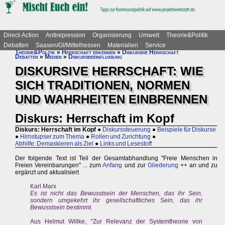
Direct-Action
Antirepression
Organisierung
Umwelt
Theorie&Politik
Debatten
Saasen/GI/Mittelhessen
Materialien
Service
Theorie&Politik
»
Herrschaft erkennen
»
Diskursive Herrschaft
Debatten
»
Medien
»
Diskursbeeinflussung
DISKURSIVE HERRSCHAFT: WIE
SICH TRADITIONEN, NORMEN
UND WAHRHEITEN EINBRENNEN
Diskurs: Herrschaft im Kopf
Diskurs: Herrschaft im Kopf
●
Diskurssteuerung
●
Beispiele für Diskurse
●
Hirnstupser zum Thema
●
Rollen und Zurichtung
●
Abhilfe: Demaskieren als Ziel
●
Links und Lesestoff
Der folgende Text ist Teil der Gesamtabhandlung "Freie Menschen in
Freien Vereinbarungen" ... zum
Anfang
und zur
Gliederung
++ an und zu
ergänzt und aktualisiert
Karl Marx
Es ist nicht das Bewusstsein der Menschen, das ihr Sein,
sondern umgekehrt ihr gesellschaftliches Sein, das ihr
Bewusstsein bestimmt.
Aus Helmut Willke, "Zur Relevanz der Systemtheorie von