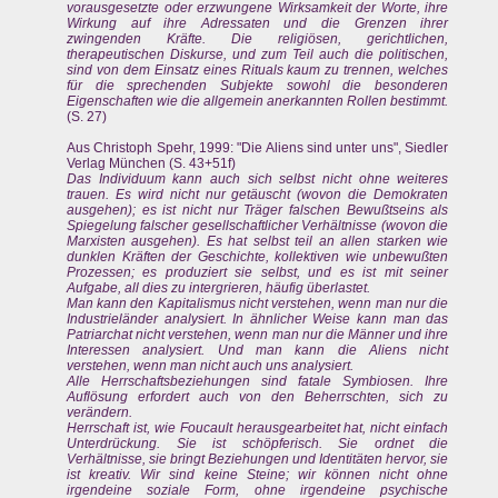
vorausgesetzte oder erzwungene Wirksamkeit der Worte, ihre
Wirkung auf ihre Adressaten und die Grenzen ihrer
zwingenden Kräfte. Die religiösen, gerichtlichen,
therapeutischen Diskurse, und zum Teil auch die politischen,
sind von dem Einsatz eines Rituals kaum zu trennen, welches
für die sprechenden Subjekte sowohl die besonderen
Eigenschaften wie die allgemein anerkannten Rollen bestimmt.
(S. 27)
Aus Christoph Spehr, 1999: "Die Aliens sind unter uns", Siedler
Verlag München (S. 43+51f)
Das Individuum kann auch sich selbst nicht ohne weiteres
trauen. Es wird nicht nur getäuscht (wovon die Demokraten
ausgehen); es ist nicht nur Träger falschen Bewußtseins als
Spiegelung falscher gesellschaftlicher Verhältnisse (wovon die
Marxisten ausgehen). Es hat selbst teil an allen starken wie
dunklen Kräften der Geschichte, kollektiven wie unbewußten
Prozessen; es produziert sie selbst, und es ist mit seiner
Aufgabe, all dies zu intergrieren, häufig überlastet.
Man kann den Kapitalismus nicht verstehen, wenn man nur die
Industrieländer analysiert. In ähnlicher Weise kann man das
Patriarchat nicht verstehen, wenn man nur die Männer und ihre
Interessen analysiert. Und man kann die Aliens nicht
verstehen, wenn man nicht auch uns analysiert.
Alle Herrschaftsbeziehungen sind fatale Symbiosen. Ihre
Auflösung erfordert auch von den Beherrschten, sich zu
verändern.
Herrschaft ist, wie Foucault herausgearbeitet hat, nicht einfach
Unterdrückung. Sie ist schöpferisch. Sie ordnet die
Verhältnisse, sie bringt Beziehungen und Identitäten hervor, sie
ist kreativ. Wir sind keine Steine; wir können nicht ohne
irgendeine soziale Form, ohne irgendeine psychische