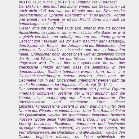
Aus Foucault, Michel (1991): "Die Ordnung des Diskurses"
Der Diskurs - dies lehrt uns immer wieder die Geschichte - ist
auch nicht bloß das, was die Kämpfe oder die Systeme der
Beherrschung in Sprache übersetzt: er ist dasjenige, worum
und womit man kämpft; er ist die Macht, derer man sich zu
bemächtigen sucht.
(S. 11)
Dieser Wille zur Wahrheit stützt sich, ebenso wie die übrigen
Ausschließungssysteme, auf eine institutionelle Basis: er wird
zugleich verstärkt und ständig erneuert von einem ganzen
Geflecht von Praktiken wie vor allem natürlich der Pädagogik,
dem System der Bücher, der Verlage und der Bibliotheken, den
gelehrten Gesellschaften einstmals und den Laboratorien
heute. Gründlicher noch abgesichert wird er zweifellos durch
die Art und Weise in der das Wissen in einer Gesellschaft
eingesetzt wird. Es sei hier nur symbolisch an das alte
griechische Prinzip erinnert: dass die Arithmetik in den
demokratischen Städten betrieben werden kann, da in ihre
Gleichheitsbeziehungen belehrt werden; dass aber die
Geometrie nur in den Oligarchien unterrichtet werden darf, da
sie die Proportionen der Ungleichheit aufzeigt.
(S. 15 f.)
Der Austausch und die Kommunikation sind positive Figuren
innerhalb komplexer Systeme der Einschränkung; und sie
können nicht unabhängig von diesen funktionieren. Die
oberflächlichste und sichtbarste Form dieser
Einschränkungssysteme besteht in dem, was man unter dem
Namen des Rituals zusammenfassen kann. Das Ritual definiert
die Qualifikation, welche die sprechenden Individuen besitzen
müssen (wobei diese Individuen im Dialog, in der Frage, im
Vortrag bestimmte Positionen einnehmen und bestimmte
Aussagen formulieren müssen); es definiert die Gesten, die
Verhaltensweisen, die Umstände und alle Zeichen, welche den
Diskurs begleiten müssen; es fixiert schließlich die