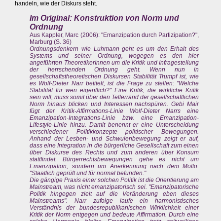
handeln, wie der Diskurs steht.
Im Original: Konstruktion von Norm und
Ordnung
Aus Kappler, Marc (2006): "Emanzipation durch Partizipation?",
Marburg (S. 36)
Ordnungsdenkern wie Luhmann geht es um den Erhalt des
Systems und seiner Ordnung, wogegen es den hier
angeführten TheoretikerInnen um die Kritik und Infragestellung
der herrschenden Ordnung geht. Wenn nun in
gesellschaftstheoretischen Diskursen Stabilität Trumpf ist, wie
es Wolf-Dieter Narr betitelt, ist die Frage zu stellen: "Welche
Stabilität für wen eigentlich?" Eine Kritik, die wirkliche Kritik
sein will, muss somit über den Tellerrand der gesellschaftlichen
Norm hinaus blicken und Interessen nachspüren. Gebi Mair
fügt der Kritik-Affirmations-Linie Wolf-Dieter Narrs eine
Emanzipation-Integrations-Linie bzw. eine Emanzipation-
Lifestyle-Linie hinzu. Damit benennt er eine Unterscheidung
verschiedener Politikkonzepte politischer Bewegungen.
Anhand der Lesben- und Schwulenbewegung zeigt er auf,
dass eine Integration in die bürgerliche Gesellschaft zum einen
über Diskurse des Rechts und zum anderen über Konsum
stattfindet. Bürgerrechtsbewegungen gehe es nicht um
Emanzipation, sondern um Anerkennung nach dem Motto:
"Staatlich geprüft und für normal befunden."
Die gängige Praxis einer solchen Politik ist die Orientierung am
Mainstream, was nicht emanzipatorisch sei. "Emanzipatorische
Politik hingegen zielt auf die Veränderung eben dieses
Mainstreams". Narr zufolge laufe ein harmonistisches
Verständnis der bundesrepublikanischen Wirklichkeit einer
Kritik der Norm entgegen und bedeute Affirmation. Durch eine