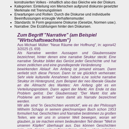
konstruierten Volkes - inhaltlich also das Gleiche wie der Diskurs.
Kategorien: Einteilung von Menschen aufgrund diskursiv gesetzter
Merkmale mit Trennungslinien
Erwartungen und Rollen: Durch die Diskurse und individuelle
Beeinflussungen erzeugte Verhaltensmuster.
Standards: In Form gegossene Diskurse (Gesetze, Normen usw.).
Narrative: Die Erzählungen hinter den Diskursen.
Zum Begriff "Narrative" (am Beispiel
"Wirtschaftswachstum")
Aus Michael Müller: "Neue Räume der Hoffnung", in: agora42
3/2025 (S. 65f)
Als Narrative werden Aussagen und Glaubenssatze
bezeichnet, hinter denen eine narrative Struktur steckt. Eine
narrative Struktur bildet das Gerüst jeder Geschichte und hat
einen zeitlichen und eine grundlegende Veränderung
bewirkenden Ablauf: Am Anfang ist jemand einsam. Dann
verliebt sich diese Person. Dann ist sie glücklich verheiratet.
Sehr viele kulturelle Annahmen haben e,ne solche narrative
Struktur im Hintergrund, zum Beispiel der neo liberale Glaube
an die Allmacht des Marktes: Am Anfang gibt es ein
Verteilungsproblem. Dann agiert der Markt. Am Ende ist das
Problem gelöst. Der Glaubenssatz "Der Markt löst alle
Probleme am besten" kann damit als Narrativ bezeichnet
werden.
Wir alle sind "in Geschichten verstrickt", wie es der Philosoph
Wilhelm Schapp in seinem gleichnamigen Buch schon 1953
formuliert hat. Geschichten und Narrative bestimmen zu großen
Teilen, wie wir uns in unserer Welt bewegen, woran wir
glauben, ja sie machen einen bedeutenden Teil dieser "Welt in
unseren Köpfen" überhaupt aus. Das können Geschichten