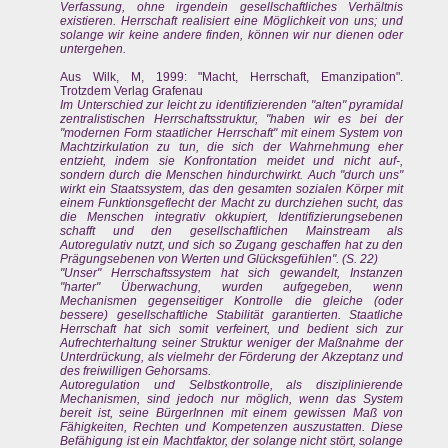
Verfassung, ohne irgendein gesellschaftliches Verhältnis
existieren. Herrschaft realisiert eine Möglichkeit von uns; und
solange wir keine andere finden, können wir nur dienen oder
untergehen.
Aus Wilk, M, 1999: "Macht, Herrschaft, Emanzipation".
Trotzdem Verlag Grafenau
Im Unterschied zur leicht zu identifizierenden "alten" pyramidal
zentralistischen Herrschaftsstruktur, "haben wir es bei der
"modernen Form staatlicher Herrschaft" mit einem System von
Machtzirkulation zu tun, die sich der Wahrnehmung eher
entzieht, indem sie Konfrontation meidet und nicht auf-,
sondern durch die Menschen hindurchwirkt. Auch "durch uns"
wirkt ein Staatssystem, das den gesamten sozialen Körper mit
einem Funktionsgeflecht der Macht zu durchziehen sucht, das
die Menschen integrativ okkupiert, Identifizierungsebenen
schafft und den gesellschaftlichen Mainstream als
Autoregulativ nutzt, und sich so Zugang geschaffen hat zu den
Prägungsebenen von Werten und Glücksgefühlen". (S. 22)
"Unser" Herrschaftssystem hat sich gewandelt, Instanzen
"harter" Überwachung, wurden aufgegeben, wenn
Mechanismen gegenseitiger Kontrolle die gleiche (oder
bessere) gesellschaftliche Stabilität garantierten. Staatliche
Herrschaft hat sich somit verfeinert, und bedient sich zur
Aufrechterhaltung seiner Struktur weniger der Maßnahme der
Unterdrückung, als vielmehr der Förderung der Akzeptanz und
des freiwilligen Gehorsams.
Autoregulation und Selbstkontrolle, als disziplinierende
Mechanismen, sind jedoch nur möglich, wenn das System
bereit ist, seine BürgerInnen mit einem gewissen Maß von
Fähigkeiten, Rechten und Kompetenzen auszustatten. Diese
Befähigung ist ein Machtfaktor, der solange nicht stört, solange