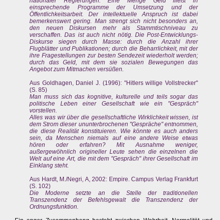
nationaler Regierungen. Eine Menge Geld fließt in
einsprechende Programme der Umsetzung und der
Öffentlichkeitsarbeit. Der intellektuelle Anspruch ist dabei
bemerkenswert gering. Man strengt sich nicht besonders an,
den neuen Diskursen mehr als Stammtischniveau zu
verschaffen. Das ist auch nicht nötig. Die Post-Entwicklungs-
Diskurse siegen durch Masse: durch die Anzahl ihrer
Flugblätter und Publikationen; durch die Beharrlichkeit, mit der
ihre Fragestellungen zur besten Sendezeit wiederholt werden;
durch das Geld, mit dem sie sozialen Bewegungen das
Angebot zum Mitmachen versüßen.
Aus Goldhagen, Daniel J. (1996): "Hitlers willige Vollstrecker"
(S. 85)
Man muss sich das kognitive, kulturelle und teils sogar das
politische Leben einer Gesellschaft wie ein "Gespräch"
vorstellen.
Alles was wir über die gesellschaftliche Wirklichkeit wissen, ist
dem Strom dieser ununterbrochenen "Gespräche" entnommen,
die diese Realität konstituieren. Wie könnte es auch anders
sein, da Menschen niemals auf eine andere Weise etwas
hören oder erfahren? Mit Ausnahme weniger,
außergewöhnlich origineller Leute sehen die einzelnen die
Welt auf eine Art, die mit dem "Gespräch" ihrer Gesellschaft im
Einklang steht.
Aus Hardt, M./Negri, A, 2002: Empire. Campus Verlag Frankfurt
(S. 102)
Die Moderne setzte an die Stelle der traditionellen
Transzendenz der Befehlsgewalt die Transzendenz der
Ordnungsfunktion.