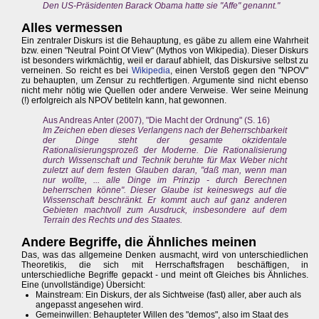
Den US-Präsidenten Barack Obama hatte sie "Affe" genannt."
Alles vermessen
Ein zentraler Diskurs ist die Behauptung, es gäbe zu allem eine Wahrheit
bzw. einen "Neutral Point Of View" (Mythos von Wikipedia). Dieser Diskurs
ist besonders wirkmächtig, weil er darauf abhielt, das Diskursive selbst zu
verneinen. So reicht es bei
Wikipedia
, einen Verstoß gegen den "NPOV"
zu behaupten, um Zensur zu rechtfertigen. Argumente sind nicht ebenso
nicht mehr nötig wie Quellen oder andere Verweise. Wer seine Meinung
(!) erfolgreich als NPOV betiteln kann, hat gewonnen.
Aus Andreas Anter (2007), "Die Macht der Ordnung" (S. 16)
Im Zeichen eben dieses Verlangens nach der Beherrschbarkeit
der Dinge steht der gesamte okzidentale
Rationalisierungsprozeß der Moderne. Die Rationalisierung
durch Wissenschaft und Technik beruhte für Max Weber nicht
zuletzt auf dem festen Glauben daran, "daß man, wenn man
nur wollte, ... alle Dinge im Prinzip - durch Berechnen
beherrschen könne". Dieser Glaube ist keineswegs auf die
Wissenschaft beschränkt. Er kommt auch auf ganz anderen
Gebieten machtvoll zum Ausdruck, insbesondere auf dem
Terrain des Rechts und des Staates.
Andere Begriffe, die Ähnliches meinen
Das, was das allgemeine Denken ausmacht, wird von unterschiedlichen
Theoretikis, die sich mit Herrschaftsfragen beschäftigen, in
unterschiedliche Begriffe gepackt - und meint oft Gleiches bis Ähnliches.
Eine (unvollständige) Übersicht:
Mainstream: Ein Diskurs, der als Sichtweise (fast) aller, aber auch als
angepasst angesehen wird.
Gemeinwillen: Behaupteter Willen des "demos", also im Staat des