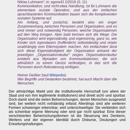
Niklas Luhmann", in: agora42 2/2016 (S. 11)
Kommunikation, und nicht etwa Handlung, ist für Luhmann die
elementare soziale Operation, und aus der einfachen
sprachbasierten Kommunikation bauen sich die komplexesten
sozialen Systeme auf.
Am Anfang, und zunächst, besteht also ein enger
Zusammenhang zwischen Personen und Organisation, und es
sind immer und notwendig Personen, welche Organisationen
auf den Weg bringen. Aber bald trennen sich die Wege. Die
Organisation wird eigenständig und eigensinnig, ganz so, wie
Kinder sich irgendwann (hoffentlich) selbstständig und relativ
unabhängig vom Elternsystem machen. Am einfachsten lässt
sich diese Eigenständigkeit der Organisation anhand der
jeweiligen ,,Organisationskultur" zeigen. Organisationskultur
entsteht aus Myriaden von Kommunikationen, die sich
allmählich zu einem Gerüst verfestigen, in das sich die
Personen durch Rekrutierung einfügen.
Heiner Geißler (laut
Wikipedia
)
Wer Begriffe und Gedanken bestimmt, hat auch Macht über die
Menschen.
Der allmächtige Markt und die institutionelle Herrschaft (vor allem der
Staat und von ihm legitimierte Institutionen) sind direkt sicht- und spürbar.
Doch damit sind die vielen Beherrschungen, denen Menschen ausgesetzt
sind, bei weitem nicht vollständig erfasst. Allerdings sind alle weiteren
Formen schwieriger erkennbar, weil unterschwelliger. Sie verkleiden sich
als scheinbar eigene Meinung oder sind gar nicht spürbar. Eine dieser
verschleierten Beherrschungsformen ist die Steuerung des Denkens,
Wertens und der eigenen Identität durch Diskurse, Deutungen und
Erwartungshaltungen.