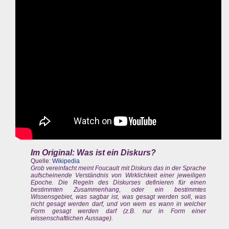
Im Original: Was ist ein Diskurs?
Quelle:
Wikipedia
Grob vereinfacht meint Foucault mit Diskurs das in der Sprache
aufscheinende Verständnis von Wirklichkeit einer jeweiligen
Epoche. Die Regeln des Diskurses definieren für einen
bestimmten Zusammenhang, oder ein bestimmtes
Wissensgebiet, was sagbar ist, was gesagt werden soll, was
nicht gesagt werden darf, und von wem es wann in welcher
Form gesagt werden darf (z.B. nur in Form einer
wissenschaftlichen Aussage).