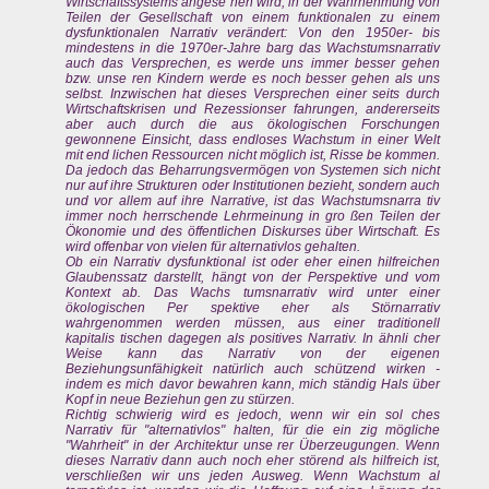
Wirtschaftssystems angese hen wird, in der Wahrnehmung von
Teilen der Gesellschaft von einem funktionalen zu einem
dysfunktionalen Narrativ verändert: Von den 1950er- bis
mindestens in die 1970er-Jahre barg das Wachstumsnarrativ
auch das Versprechen, es werde uns immer besser gehen
bzw. unse ren Kindern werde es noch besser gehen als uns
selbst. Inzwischen hat dieses Versprechen einer seits durch
Wirtschaftskrisen und Rezessionser fahrungen, andererseits
aber auch durch die aus ökologischen Forschungen
gewonnene Einsicht, dass endloses Wachstum in einer Welt
mit end lichen Ressourcen nicht möglich ist, Risse be kommen.
Da jedoch das Beharrungsvermögen von Systemen sich nicht
nur auf ihre Strukturen oder Institutionen bezieht, sondern auch
und vor allem auf ihre Narrative, ist das Wachstumsnarra tiv
immer noch herrschende Lehrmeinung in gro ßen Teilen der
Ökonomie und des öffentlichen Diskurses über Wirtschaft. Es
wird offenbar von vielen für alternativlos gehalten.
Ob ein Narrativ dysfunktional ist oder eher einen hilfreichen
Glaubenssatz darstellt, hängt von der Perspektive und vom
Kontext ab. Das Wachs tumsnarrativ wird unter einer
ökologischen Per spektive eher als Störnarrativ
wahrgenommen werden müssen, aus einer traditionell
kapitalis tischen dagegen als positives Narrativ. In ähnli cher
Weise kann das Narrativ von der eigenen
Beziehungsunfähigkeit natürlich auch schützend wirken -
indem es mich davor bewahren kann, mich ständig Hals über
Kopf in neue Beziehun gen zu stürzen.
Richtig schwierig wird es jedoch, wenn wir ein sol ches
Narrativ für "alternativlos" halten, für die ein zig mögliche
"Wahrheit" in der Architektur unse rer Überzeugungen. Wenn
dieses Narrativ dann auch noch eher störend als hilfreich ist,
verschließen wir uns jeden Ausweg. Wenn Wachstum al