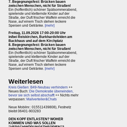
7. Begegnungsfest: Brücken bauen
zwischen Menschen, nicht für Straßen!
Ein (hoffentlich) schöner Spätsommerabend,
spielende und kletternde Kinder auf der
Straße, der Duft frischer Waffeln erreicht die
Nase, auf einem Tisch stehen leckere
Speisen und Getränke.
[mehr]
Freitag, 11.09.2026 17:00-20:00 Uhr
in/bei Reiskirchen, Burkhardsfelden am
Backhaus und auf dem Kirchplatz
8. Begegnungsfest: Brücken bauen
zwischen Menschen, nicht für Straßen!
Ein (hoffentlich) schöner Spätsommerabend,
spielende und kletternde Kinder auf der
Straße, der Duft frischer Waffeln erreicht die
Nase, auf einem Tisch stehen leckere
Speisen und Getränke.
[mehr]
Weiterlesen
Kreis Gießen: B49-Neubau verhindern
++
Neues Buch:
Die Demokratie überwinden,
bevor sie sich selbst abschafft
++ Nichts mehr
verpassen:
Mailverteiler&Chats
Neue Mobilnr.: 015511439808), Festnetz
bleibt 06401-903283
DEN KOPF ENTLASTEN? WOHER
KOMMEN UND WAS SOLLEN