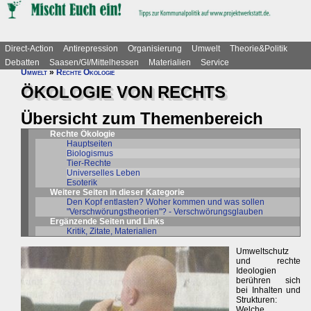
Direct-Action
Antirepression
Organisierung
Umwelt
Theorie&Politik
Debatten
Saasen/GI/Mittelhessen
Materialien
Service
Umwelt
»
Rechte Ökologie
ÖKOLOGIE VON RECHTS
Übersicht zum Themenbereich
Rechte Ökologie
Hauptseiten
Biologismus
Tier-Rechte
Universelles Leben
Esoterik
Weitere Seiten in dieser Kategorie
Den Kopf entlasten? Woher kommen und was sollen
"Verschwörungstheorien"? - Verschwörungsglauben
Ergänzende Seiten und Links
Kritik, Zitate, Materialien
Umweltschutz
und rechte
Ideologien
berühren sich
bei Inhalten und
Strukturen:
Welche