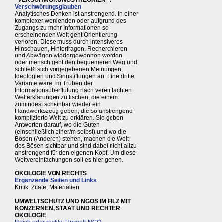
"VERSCHWÖRUNGSTHEORIEN"?
Verschwörungsglauben
Analytisches Denken ist anstrengend. In einer
komplexer werdenden oder aufgrund des
Zugangs zu mehr Informationen so
erscheinenden Welt geht Orientierung
verloren. Diese muss durch intensiveres
Hinschauen, Hinterfragen, Recherchieren
und Abwägen wiedergewonnen werden -
oder mensch geht den bequemeren Weg und
schließt sich vorgegebenen Meinungen,
Ideologien und Sinnstiftungen an. Eine dritte
Variante wäre, im Trüben der
Informationsüberflutung nach vereinfachten
Welterklärungen zu fischen, die einem
zumindest scheinbar wieder ein
Handwerkszeug geben, die so anstrengend
komplizierte Welt zu erklären. Sie geben
Antworten darauf, wo die Guten
(einschließlich einer/m selbst) und wo die
Bösen (Anderen) stehen, machen die Welt
des Bösen sichtbar und sind dabei nicht allzu
anstrengend für den eigenen Kopf. Um diese
Weltvereinfachungen soll es hier gehen.
ÖKOLOGIE VON RECHTS
Ergänzende Seiten und Links
Kritik, Zitate, Materialien
UMWELTSCHUTZ UND NGOS IM FILZ MIT
KONZERNEN, STAAT UND RECHTER
ÖKOLOGIE